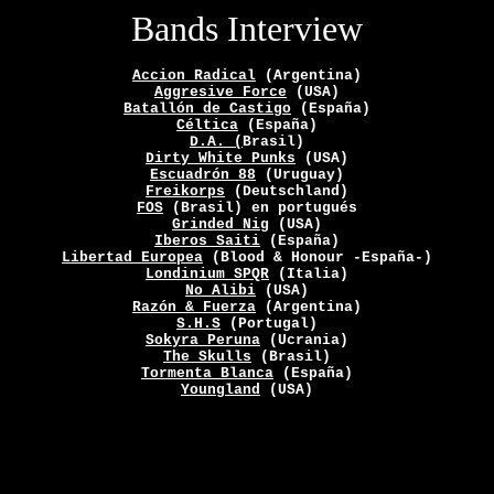
Bands Interview
Accion Radical
(Argentina)
Aggresive Force
(USA)
Batallón de Castigo
(España)
Céltica
(España)
D.A. (
Brasil)
Dirty White Punks
(USA)
Escuadrón 88
(Uruguay)
Freikorps
(Deutschland)
FOS
(Brasil) en portugués
Grinded Nig
(USA)
Iberos Saiti
(España)
Libertad Europea
(Blood & Honour -España-)
Londinium SPQR
(Italia)
No Alibi
(USA)
Razón & Fuerza
(Argentina)
S.H.S
(Portugal)
Sokyra Peruna
(Ucrania)
The Skulls
(Brasil)
Tormenta Blanca
(España)
Youngland
(USA)