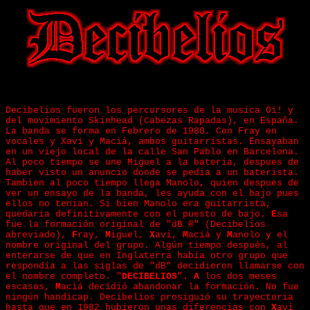
Decibelios fueron los percursores de la musica Oi! y
del movimiento Skinhead (Cabezas Rapadas), en España.
La banda se forma en Febrero de 1980. Con Fray en
vocales y Xavi y Maciá, ambos guitarristas. Ensayaban
en un viejo local de la calle San Pablo en Barcelona.
Al poco tiempo se une Miguel a la bateria, despues de
haber visto un anuncio donde se pedia a un baterista.
Tambien al poco tiempo llega Manolo, quien despues de
ver un ensayo de la banda, les ayuda con el bajo pues
ellos no tenian. Si bien Manolo era guitarrista,
quedaria definitivamente con el puesto de bajo.
E
sa
fue la formación original de "dB ®" (Decibelios
abreviado),
F
ray,
M
iguel,
X
avi,
M
aciá y
M
anolo y el
nombre original del grupo. Algún tiempo después, al
enterarse de que en Inglaterra había otro grupo que
respondía a las siglas de "dB" decidieron llamarse con
el nombre completo. "
DECIBELIOS
"
. A
los dos meses
escasos,
M
aciá decidió abandonar la formación. No fue
ningún handicap. Decibelios prosiguió su trayectoria
hasta que en 1982 hubieron unas diferencias con
X
avi