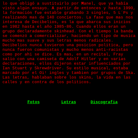
lo que obligó a sustituirlo por
M
anel, que ya había
visto algún ensayo.
A
partir de entonces y hasta 1990,
la formación fue estable grabando 3 singles, 5 L´Ps y
realizando mas de 140 conciertos. La fase que mas nos
interesa de Decibelios, es la que abarca sus inicios
en 1982 hasta el año 1985-86. Cuando ellos eran un
grupo declaradamente skinhead. Con el tiempo la banda
se comenzó a comercializar, haciendo un tipo de musica
mucho mas suave y sus letras menos radicales.
Decibelios nunca tuvieron una posicion politica, pero
nunca fueron comunistas y mucho menos anti-racistas
como por ahi se dice. Es mas, en un recital, Fray
salio con una camiseta de Adolf Hitler y en varias
declaraciones, ellos dijeron estar influenciados por
Ian Stuart y Skrewdriver. Su estilo musical, estaba
marcado por el Oi! ingles y tambien por grupos de Ska.
Las letras, hablaban sobre los skins, la vida en las
calles y en contra de los politicos.
Fotos
Letras
Discografia