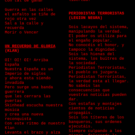
con tal de ganar
Guerra en las calles
PERIODISTAS TERRORISTAS
el asfalto se tiñe de
(LEGION NEGRA)
rojo otra vez
Sal a la calle y
Sois lacayos del sistema,
recuerda
manipulando la verdad.
Morir o Vencer
El poder os utiliza para
el engaño popular.
No conocéis el honor, y
UN RECUERDO DE GLORIA
tampoco la dignidad.
(KLAN)
Sois las hienas del
sistema, los buitres de
OI! OI! OI! Arriba
la sociedad.
España
Periodistas Terroristas,
Nuestra España es un
el pueblo os juzgara.
Imperio de siglos
Periodistas Terroristas,
y ahora esta siendo
la verdad esta al llegar.
invadida
No sabéis las
Pero surge una banda
consecuencias que
guerrera
vuestras noticias pueden
que les cerrara las
dar.
puertas
Con estafas y montajes
Skinhead escucha nuestra
cientos de noticias
música
propagáis.
y crea una nueva
Sois los títeres de los
reconquista
banqueros, sus ordenes
Con este ritmo de nuestro
ejecutáis.
Klan
Siempre culpando a los
Levanta el brazo y alza