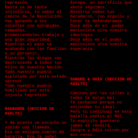
represión.
Europa, un sacrificio que
Basta ya de tanta
ahora seguimos.
injusticia, tu sabes el
Nosotros somos tus
camino de la Revolución.
herederos, con orgullo y
Van ganando a sus
honor te defenderemos.
votantes con estúpidas
Doce años en el poder
campañas,
mantuviste viva nuestra
prometiendoles trabajo y
ideología.
una gran seguridad.
Doce años en el poder
Mientras el paro va
mantuviste viva nuestra
acabando con las familias
esperanza.
y su porvenir.
Mientras las drogas van
destrozando a todos los
hijos de nuestra Nación.
Todo nuestro pueblo
explotado por este estado
SANGRE & ODIO (SECCION DE
opresor.
ASALTO)
Todo nuestro pueblo
humillado por esta
Caminas por las calles y
injusta represión.
todos te miran mal.
Te rechazan porque no
entienden tu ideal.
RAGNARÖK (SECCION DE
Pero tu continuas en esta
ASALTO)
batalla contra el Mal.
Tu espíritu guerrero
Y de pronto se escucho un
jamas se rendirá.
sonido una llamada.
Sangre y Odio corren por
Era un antiguo cuerno de
mis venas.
batalla. Era la señal.