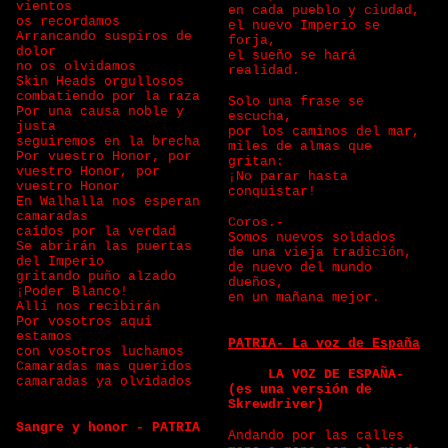
vientos
en cada pueblo y ciudad,
os recordamos
el nuevo Imperio se
Arrancando suspiros de
forja,
dolor
el sueño se hará
no os olvidamos
realidad.
Skin Heads orgullosos
combatiendo por la raza
Solo una frase se
Por una causa noble y
escucha,
justa
por los caminos del mar,
seguiremos en la brecha
miles de almas que
Por vuestro Honor, por
gritan:
vuestro Honor, por
¡No parar hasta
vuestro Honor
conquistar!
En Walhalla nos esperan
camaradas
Coros.-
caídos por la verdad
Somos nuevos soldados
Se abrirán las puertas
de una vieja tradición,
del Imperio
de nuevo del mundo
gritando puño alzado
dueños,
¡Poder Blanco!
en un mañana mejor.
Allí nos recibirán
Por vosotros aquí
estamos
PATRIA- La voz de España
con vosotros luchamos
Camaradas mas queridos
LA VOZ DE ESPAÑA-
camaradas ya olvidados
(es una versión de
Skrewdriver)
Sangre y honor - PATRIA
Andando por las calles