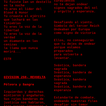
turbulentos
Tú fuiste Ian un destello
no te dejan ondear
en la noche
signos sagrados del sol
Tú eres el líder del
y orgullo y esperanza.
Blood & Honor
Tú creaste el ejército
que luchará en las
Desafiando al viento.
tinieblas
Símbolo del tercer Reich
Tú eres la voz de la
Ondeaban por Europa
libertad
como signo de victoria
Tú eres la voz de la
verdad
Ellos, no conseguirán
un diamante en las
que tu dejes de ondear
cenizas
porque estamos
la llama que nunca
preparados
morirá...
para volverte a
levantar.
ESTR
Svástica, bandera
sagrada
Svástica, bandera de
esperanza
DIVISION 250- REVUELTA
Svástica, bandera
sagrada
Pólvora y Sangre
Svástica, bandera de
esperanza
Izquierdas y derechas
mintieron y engañaron.
Estandarte de combate.
Sus rojas banderas de
ondeando nuestras filas
justicia nos hablaron,
desafiar sin temor