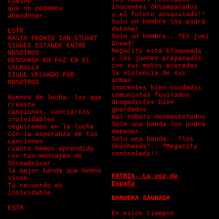
camino
inocentes desamparados
que no podemos
y el futuro aniquilado!!
abandonar.
Solo un hombre los podrá
detener
ESTR.
Solo un hombre...?El juez
HASTA PRONTO IAN STUART
Dread!
SIGUES ESTANDO ENTRE
Megacity está bloqueada
NOSOTROS
y los jueces preparados
DESCANSA EN PAZ EN EL
con sus motos aceradas
VALHALLA
la violencia de sus
SIGUE VELANDO POR
armas
NOSOTROS
inocentes bien cuidados
comunistas fusilados
Himnos de lucha, los que
drogadictos bien
creaste
guardados
canciones, conciertos
mal robots desmantelados
inolvidables
Solo una banda los podrá
seguiremos en la lucha
detener
con la esperanza de tus
Solo una banda...?los
canciones
Skinheads!...?Megacity
cuanto hemos aprendido
controlada!!
con tus mensajes de
Skrewdriver
la mejor banda que hemos
PATRIA- La voz de
visto
España
Tu recuerdo es
inolvidable
BANDERA SAGRADA
ESTR
En estos tiempos