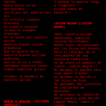
nación.
Y aunque la muerte venga
Nunca hacia atrás
a llegarnos
marcharemos
Europa Jamas de
los hijos del imperio del
Rendirá!!
Sol.
La victoria siempre
presente
LEGION NEGRA (LEGION
en nuestro corazón
NEGRA)
la muerte siempre
presente
1945, nuestra Europa
en la lucha por nuestra
aplastada, nuestros
nación.
valores derrotados,
Nuestra España nación
medio siglo esclavizados
grandiosa
por los hijos del dinero.
que no quiere morir
Pero el resurgir de el
nuestra España estirpe
sentimiento de una
poderosa
Juventud Combativa
que no se va a rendir
es de nuevo el momento de
juntemos nuestras voces
luchar. Legión Negra!!!.
unamos nuestros gritos
No daremos el perdón para
.
todo aquel traidor,
Alcemos la bandera de
no daremos la Nación a
nuestra nación.
los hijos de Sión.
No queremos mas violencia
de izquierdas de
derechas.
No queremos la rendición
para nuestra gran Nación.
MORIR O VENCER
(ESTIRPE
Legión Negra, vamos a
IMPERIAL)
luchar.