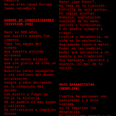
rendirá
Honor ¿que honor?,
No no eres igual Europa
mi lema es la traición.
jamas sucumbirá
Estrella de seis puntas.
En logias ocultas.
Dominio, explotación.
SANGRE DE CONQUISTADORES
Comiendo de mi mano,
(DIVISIÓN 250)
patrono y sindicatos.
Y el pueblo siempre a
Hace ya 500 años
tragar.
que nuestro pasado fue
Lujuria y decadencia, mi
inmenso
vida en la opulencia,
Tomo las aguas del
degradando vuestra moral.
océano
Poder en las sombras,
que nuestra estirpe
poder que esclaviza a un
atravesó
pueblo y su tradición.
Hace ya medio milenio
Soy banquero, rastrero y
que con gloria se creo un
usurero, el mal de tu
Imperio
nación.
Nuestras naves navegaron
y los confines del mundo
atravesaron
Sangre y odio derramado
ODIO SEPARATISTAS
en la conquista del
(REBELION)
dorado
Con hierro y fuego se
Cientos de personas son
forjo la historia
asesinadas y a este
de un pueblo el mas osado
sistema
y valiente
no le importan las
Se enfrentaron a temibles
desgracias.
dioses
El terrorismo avanza y no