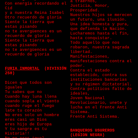
a traernos,
Con energía recordando el
Justicia, Honor,
Cid
Prosperidad.
y a nuestra Reina Isabel
Nuestros hijos se merecen
Otro recuerdo de gloria
un futuro, una ilusión.
Siente la tierra que
Una idea honesta y pura,
estas pisando
que defienda la Nación.
no te avergüences es un
Lucharemos hasta el fin,
recuerdo de gloria
hasta conquistar.
Siente la tierra que
Todo aquello que nos
estas pisando
robaron, nuestra sagrada
no te avergüences es un
libertad.
recuerdo de gloria
Manifestaciones,
manifestaciones contra el
poder.
FURIA INMORTAL
(DIVISIÓN
Contra el estado
250)
establecido, contra sus
instituciones bancarias
Dicen que todos son
y su régimen dictatorial.
iguales
Contra políticos falto de
Tu sabes que no
ideales,
Cuando hay luna llena
Joven Nacional
cuando sopla el viento
Revolucionario, unete y
cuando ruge el fuego
lucha en el Frente Anti
late tu corazón
Sistema.
No eres solo un hombre
Frente Anti Sistema.
eres casi un Dios
eres hijo de Europa
Y tu sangre es tu
BANQUEROS USUREROS
Historia!!
(LEGION NEGRA)