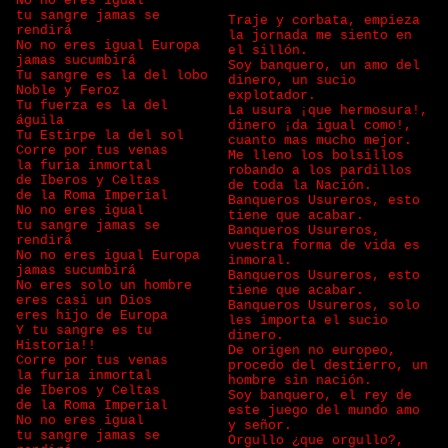
No no eres igual
tu sangre jamas se
Traje y corbata, empieza
rendirá
la jornada me siento en
No no eres igual Europa
el sillón.
jamas sucumbirá
Soy banquero, un amo del
Tu sangre es la del lobo
dinero, un sucio
Noble y Feroz
explotador.
Tu fuerza es la del
La usura ¡que hermosura!,
águila
dinero ¡da igual como!,
Tu Estirpe la del sol
cuanto mas mucho mejor.
Corre por tus venas
Me lleno los bolsillos
la furia inmortal
robando a los pardillos
de Iberos y Celtas
de toda la Nación.
de la Roma Imperial
Banqueros Usureros, esto
No no eres igual
tiene que acabar.
tu sangre jamas se
Banqueros Usureros,
rendirá
vuestra forma de vida es
No no eres igual Europa
inmoral.
jamas sucumbirá
Banqueros Usureros, esto
No eres solo un hombre
tiene que acabar.
eres casi un Dios
Banqueros Usureros, solo
eres hijo de Europa
les importa el sucio
Y tu sangre es tu
dinero.
Historia!!
De origen no europeo,
Corre por tus venas
procedo del destierro, un
la furia inmortal
hombre sin nación.
de Iberos y Celtas
Soy banquero, el rey de
de la Roma Imperial
este juego del mundo amo
No no eres igual
y señor.
tu sangre jamas se
Orgullo ¿que orgullo?,