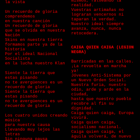
mismos, falseando la
la vista
realidad.
Vuestras artimañas no
Un recuerdo de gloria
lograran vencernos ni
comprendemos
taparan la verdad.
en nuestra canción
Nuestro ideal siempre
Un recuerdo de gloria
avanza, nunca, nunca
que se olvida en nuestra
retocedera.
Nación
Skins en nuestra tierra
formamos parte ya de la
CAIGA QUIEN CAIGA (LEGION
historia
NEGRA)
Por el ideal Nacional
Socialista
Barricadas en las calles.
en la lucha nuestro Klan
¡La revuelta en marcha
ya!
Siente la tierra que
Jóvenes Anti-Sistema por
estas pisando
un Nuevo Orden Social.
no te avergüences es un
Nuestra furia, nuestro
recuerdo de gloria
odio, arde y arde en la
Siente la tierra que
ciudad,
estas pisando
hasta que nuestro pueblo
no te avergüences es un
recobre al fin su
recuerdo de gloria
dignidad.
Caiga quien caiga, Europa
Los cuatro unidos creando
vivirá.
música
Caiga quien caiga,
para nuestra causa
socialismo nacional.
Llevando muy lejos las
Caiga quien caiga, el
letras
águila volverá, de nuevo
Sin ninguna pausa