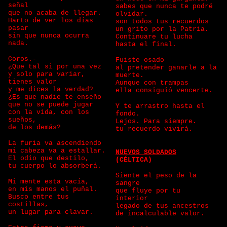
señal
sabes que nunca te podré
que no acaba de llegar.
olvidar.
Harto de ver los días
son todos tus recuerdos
pasar
un grito por la Patria.
sin que nunca ocurra
Continuare tu lucha
nada.
hasta el final.
Coros.-
Fuiste osado
¿Que tal si por una vez
al pretender ganarle a la
y solo para variar,
muerte.
tienes valor
Aunque con trampas
y me dices la verdad?
ella consiguió vencerte.
¿Es que nadie te enseño
que no se puede jugar
Y te arrastro hasta el
con la vida, con los
fondo.
sueños,
Lejos. Para siempre.
de los demás?
tu recuerdo vivirá.
La furia va ascendiendo
mi cabeza va a estallar.
NUEVOS SOLDADOS
El odio que destilo,
(CÉLTICA)
tu cuerpo lo absorberá.
Siente el peso de la
Mi mente esta vacía,
sangre
en mis manos el puñal.
que fluye por tu
Busco entre tus
interior
costillas,
legado de tus ancestros
un lugar para clavar.
de incalculable valor.