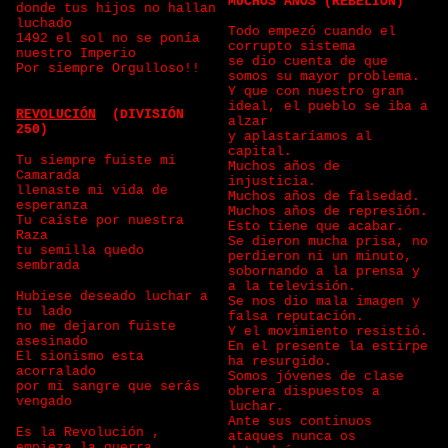
MUCHOS AÑOS (REBELION)
donde tus hijos no hallan
luchado
Todo empezó cuando el
1492 el sol no se ponía
corrupto sistema
nuestro Imperio
se dio cuenta de que
Por siempre Orgulloso!!
somos su mayor problema.
Y que con nuestro gran
ideal, el pueblo se iba a
REVOLUCIÓN
(DIVISIÓN
alzar
250)
y aplastaríamos al
capital.
Tu siempre fuiste mi
Muchos años de
Camarada
injusticia.
llenaste mi vida de
Muchos años de falsedad.
esperanza
Muchos años de represión.
Tu caíste por nuestra
Esto tiene que acabar.
Raza
Se dieron mucha prisa, no
tu semilla quedo
perdieron ni un minuto,
sembrada
sobornando a la prensa y
a la televisión.
Hubiese deseado luchar a
Se nos dio mala imagen y
tu lado
falsa reputación.
no me dejaron fuiste
Y el movimiento resistió.
asesinado
En el presente la estirpe
El sionismo esta
ha resurgido.
acorralado
Somos jóvenes de clase
por mi sangre que serás
obrera dispuestos a
vengado
luchar.
Ante sus continuos
Es la Revolución ,
ataques nunca os
empieza la guerra