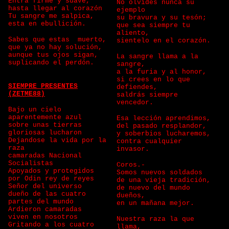
Entra firme y suave,
No olvides nunca su
hasta llegar al corazón
ejemplo
Tu sangre me salpica,
su bravura y su tesón;
esta en ebullición.
que sea siempre tu
aliento,
Sabes que estas muerto,
sientelo en el corazón.
que ya no hay solución,
aunque tus ojos sigan,
La sangre llama a la
suplicando el perdón.
sangre,
a la furia y al honor,
si crees en lo que
SIEMPRE PRESENTES
defiendes,
(ZETME88)
saldrás siempre
vencedor.
Bajo un cielo
aparentemente azul
Esa lección aprendimos,
sobre unas tierras
del pasado resplandor,
gloriosas lucharon
y soberbios lucharemos,
Dejandose la vida por la
contra cualquier
raza
invasor.
camaradas Nacional
Socialistas
Coros.-
Apoyados y protegidos
Somos nuevos soldados
por Odin rey de reyes
de una vieja tradición,
Señor del universo
de nuevo del mundo
dueño de las cuatro
dueños,
partes del mundo
en un mañana mejor.
Ardieron camaradas
viven en nosotros
Nuestra raza la que
Gritando a los cuatro
llama,