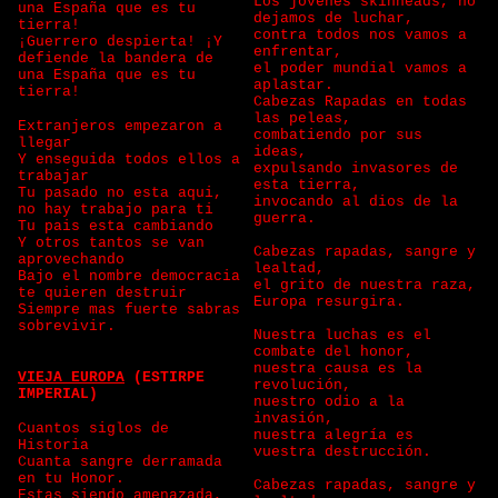
Los jovenes skinheads, no
una España que es tu
dejamos de luchar,
tierra!
contra todos nos vamos a
¡Guerrero despierta! ¡Y
enfrentar,
defiende la bandera de
el poder mundial vamos a
una España que es tu
aplastar.
tierra!
Cabezas Rapadas en todas
las peleas,
Extranjeros empezaron a
combatiendo por sus
llegar
ideas,
Y enseguida todos ellos a
expulsando invasores de
trabajar
esta tierra,
Tu pasado no esta aqui,
invocando al dios de la
no hay trabajo para ti
guerra.
Tu pais esta cambiando
Y otros tantos se van
Cabezas rapadas, sangre y
aprovechando
lealtad,
Bajo el nombre democracia
el grito de nuestra raza,
te quieren destruir
Europa resurgira.
Siempre mas fuerte sabras
sobrevivir.
Nuestra luchas es el
combate del honor,
nuestra causa es la
VIEJA EUROPA
(ESTIRPE
revolución,
IMPERIAL)
nuestro odio a la
invasión,
Cuantos siglos de
nuestra alegría es
Historia
vuestra destrucción.
Cuanta sangre derramada
en tu Honor.
Cabezas rapadas, sangre y
Estas siendo amenazada,