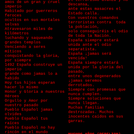
amos de un gran y cruel
descansa,
imperio
ante estas masacres el
Habitado por guerreros
Estado calla.
feroces
Con vuestros comandos
ocultos en sus mortales
terroristas contra toda
selvas
la población,
Atravesaron miles de
solo conseguiréis el odio
kilómetros
de toda la Nación.
luchando y saqueando
España siempre estará
grandes templos
unida ante el odio
Venciendo a seres
separatista.
míticos
España ¡jamas será
conquistando la gloria,
vencida!
por siempre
España siempre estará
1492 España construye un
unida por la gloria del
imperio
pasado,
grande como jamas lo a
entre unos degenerados
habido
¡jamas seremos
Hoy tus hijos esperan
derrotados.
hacer lo mismo
Siempre con promesas que
Honor y Gloria a nuestros
nunca cumplen.
Héroes
Siempre soluciones que
Orgullo y Amor por
nunca llegan.
nuestro pasado
Muchas familias
Pueblo Español jamas
destrozadas. Muchos
olvides
inocentes caídos en sus
Pueblo Español tus
garras.
raíces
Pueblo Español no hay
rincón en el mundo