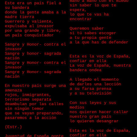
mano a mano con el miedo
Este era un país fiel a
sin saber lo que te
su bandera
espera,
donde la gente amaba a la
lo que te vas ha
madre tierra
encontrar
Guerrero y valiente,
expulsaba al invasor
Queremos saber
por una grande y libre,
si tú sabes escoger
un país conquistador
a tu propia gente
a la que has de defender
Sangre y Honor- contra el
invasor
Sangre y honor- sagrada
Esta es la voz de España,
nación
confiar en ella
Sangre y Honor- contra el
La voz de España, nuestra
invasor
bandera ondea
Sangre y Honor- sagrada
nación
A llegado el momento
de darles una lección
En nuestro país surge una
a su farsa prensa
amenaza
y a su televisión
rojos, inmigrantes,
terrorismo separata
Con sus leyes y sus
deambulan por las calles
medios
sin ningún temor
nos quieren hacer callar
que se vayan preparando,
nuestro gran país
pasaremos a la acción
lo quieren desangrar
(Estr.)
Esta es la voz de España,
confiar en ella
Juventud de España ponte