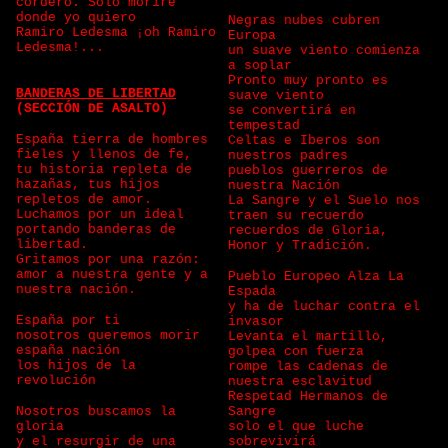
cordero. Solo moriré
donde yo quiero
Negras nubes cubren
Ramiro Ledesma ¡oh Ramiro
Europa
Ledesma!...
un suave viento comienza
a soplar
Pronto muy pronto es
BANDERAS DE LIBERTAD
suave viento
(SECCIÓN DE ASALTO)
se convertirá en
tempestad
España tierra de hombres
Celtas e Iberos son
fieles y llenos de fe,
nuestros padres
tu historia repleta de
pueblos guerreros de
hazañas, tus hijos
nuestra Nación
repletos de amor.
La Sangre y el Suelo nos
Luchamos por un ideal
traen su recuerdo
portando banderas de
recuerdos de Gloria,
libertad.
Honor y Tradición.
Gritamos por una razón:
amor a nuestra gente y a
Pueblo Europeo Alza La
nuestra nación.
Espada
y ha de luchar contra el
España por ti
invasor
nosotros queremos morir
Levanta el martillo,
españa nación
golpea con fuerza
los hijos de la
rompe las cadenas de
revolución
nuestra esclavitud
Respetad Hermanos de
Nosotros buscamos la
Sangre
gloria
solo el que luche
y el resurgir de una
sobrevivirá