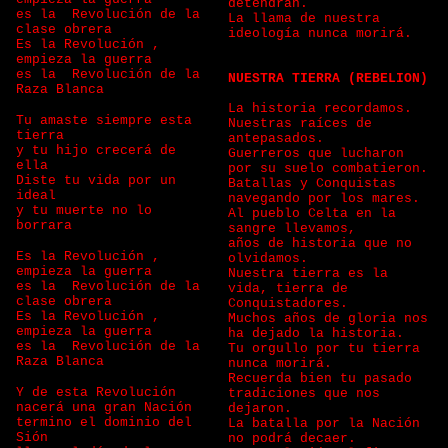
detendrán.
es la Revolución de la
La llama de nuestra
clase obrera
ideología nunca morirá.
Es la Revolución ,
empieza la guerra
es la Revolución de la
NUESTRA TIERRA (REBELION)
Raza Blanca
La historia recordamos.
Tu amaste siempre esta
Nuestras raíces de
tierra
antepasados.
y tu hijo crecerá de
Guerreros que lucharon
ella
por su suelo combatieron.
Diste tu vida por un
Batallas y Conquistas
ideal
navegando por los mares.
y tu muerte no lo
Al pueblo Celta en la
borrara
sangre llevamos,
años de historia que no
Es la Revolución ,
olvidamos.
empieza la guerra
Nuestra tierra es la
es la Revolución de la
vida, tierra de
clase obrera
Conquistadores.
Es la Revolución ,
Muchos años de gloria nos
empieza la guerra
ha dejado la historia.
es la Revolución de la
Tu orgullo por tu tierra
Raza Blanca
nunca morirá.
Recuerda bien tu pasado
Y de esta Revolución
tradiciones que nos
nacerá una gran Nación
dejaron.
termino el dominio del
La batalla por la Nación
Sión
no podrá decaer.