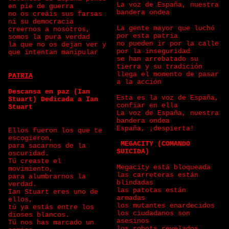
La voz de España, nuestra
en pie de guerra
bandera ondea
no os creáis sus farsas
ni su democracia
La gente mayor que luchó
creernos a nosotros,
por esta patria
somos la pura verdad
no pueden ir por la calle
la que no os dejan ver y
por la inseguridad
que intentan manipular
se han arrebatado su
tierra y su tradición
llega el momento de pasar
PATRIA
a la acción
Descansa en paz (Ian
Esta es la voz de España,
Stuart) Dedicada a Ian
confiar en ella
Stuart
La voz de España, nuestra
bandera ondea
España, ¡despierta!
Ellos fueron los que te
escogieron,
MEGACITY (COMANDO
para sacarnos de la
SUICIDA)
oscuridad.
Tú creaste el
Megacity está bloqueada
movimiento,
las carreteras están
para alumbrarnos la
blindadas
verdad.
las patotas están
Ian Stuart eres uno de
armadas
ellos,
los mutantes enardecidos
tú ya estás entre los
los ciudadanos son
dioses blancos.
asesinos
Tú nos has marcado un
los robots revelados