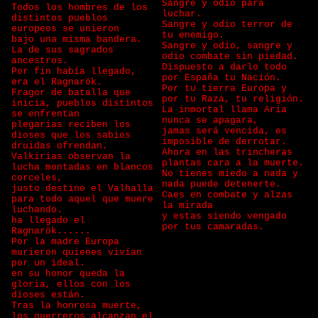
Sangre y odio para
Todos los hombres de los
luchar.
distintos pueblos
Sangre y odio terror de
europeos se unieron
tu enemigo.
bajo una misma bandera.
Sangre y odio, sangre y
La de sus sagrados
odio combate sin piedad.
ancestros.
Dispuesto a darlo todo
Por fin había llegado,
por España tu Nación.
era el Ragnarök.
Por tu tierra Europa y
Fragor de batalla que
por tu Raza, tu religión.
inicia, pueblos distintos
La inmortal llama Aria
se enfrentan
nunca se apagara,
plegarias reciben los
jamas será vencida, es
dioses que los sabios
imposible de derrotar.
druidas ofrendan.
Ahora en las trincheras
Valkirias observan la
plantas cara a la muerte.
lucha montadas en blancos
No tienes miedo a nada y
corceles,
nada puede detenerte.
justo destino el Valhalla
Caes en combate y alzas
para todo aquel que muere
la mirada
luchando.
y estas siendo vengado
ha llegado el
por tus camaradas.
Ragnarök......
Por la madre Europa
murieron quienes vivían
por un ideal.
en su honor queda la
gloria, ellos con los
dioses están.
Tras la honrosa muerte,
los guerreros alcanzan el