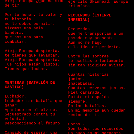
Vieja Europa ¿Que ha sido
ejercito Skinhead, Europa
de ti?
triunfara.
Por tu honor, tu valor y
RECUERDOS
(ESTIRPE
tu historia,
IMPERIAL)
no lo debes permitir.
Alzemos una sola
Recuerdos
bandera,
que me transportan a un
que nos una para
pasado muy presente.
combatir.
Aun no me hago
a la idea de perderte.
Vieja Europa despierta,
te tienes que levantar.
Entre las sombras
Vieja Europa despierta,
te ocultaste lentamente
Tus hijos están listos.
sin tan siquiera avisar.
Tienes que luchar.
Cuantas historias
juntos.
MENTIRAS
(BATALLÓN DE
Inacabadas.
CASTIGO)
Cuantas cervezas juntos.
Fiel camarada.
Luchador.
Fuiste mi espalda
Luchador sin batalla que
siempre.
ganar.
En las batallas.
Apartado en el olvido.
En mi memoria aun quedan
Secuestrado contra tu
restos de ti.
voluntad.
Desconociendo el futuro.
Coros.-
Son todos tus recuerdos
Cansado de esperar una
un nudo en mi garganta.