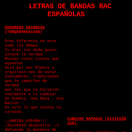
LETRAS DE BANDAS RAC
ESPAÑOLAS
GUERRERO SKINHEAD
(TORQUEMADA1488)
Eres diferente no eres
como los demas
Tu eres sin duda quien
conoce la verdad
Muchas cosas tienes que
aguantar
Solo por ser Blanco y
orgulloso has de estar
Costumbres, tradiciones
que te importan de
verdad
Son las que te hicieron
realmente a ti cambiar
Un Pueblo, Una Raza , Una
Nacion
Es solo lo que siente tu
corazon.
CABEZAS RAPADAS (DIVISIÓN
¡¡ARRIBA ESPAÑA!!!
250)
¡Skinhead despierta! ¡Y
defiende la bandera de