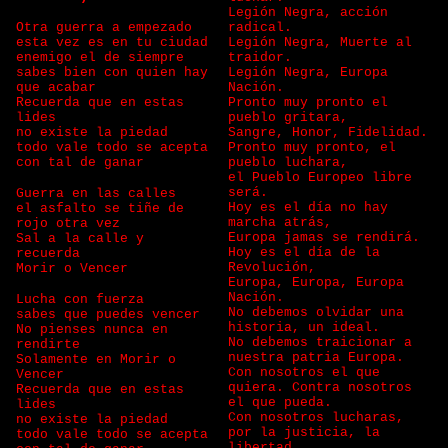
Legión Negra, acción
Otra guerra a empezado
radical.
esta vez es en tu ciudad
Legión Negra, Muerte al
enemigo el de siempre
traidor.
sabes bien con quien hay
Legión Negra, Europa
que acabar
Nación.
Recuerda que en estas
Pronto muy pronto el
lides
pueblo gritara,
no existe la piedad
Sangre, Honor, Fidelidad.
todo vale todo se acepta
Pronto muy pronto, el
con tal de ganar
pueblo luchara,
el Pueblo Europeo libre
será.
Guerra en las calles
Hoy es el día no hay
el asfalto se tiñe de
marcha atrás,
rojo otra vez
Europa jamas se rendirá.
Sal a la calle y
Hoy es el día de la
recuerda
Revolución,
Morir o Vencer
Europa, Europa, Europa
Nación.
Lucha con fuerza
No debemos olvidar una
sabes que puedes vencer
historia, un ideal.
No pienses nunca en
No debemos traicionar a
rendirte
nuestra patria Europa.
Solamente en Morir o
Con nosotros el que
Vencer
quiera. Contra nosotros
Recuerda que en estas
el que pueda.
lides
Con nosotros lucharas,
no existe la piedad
por la justicia, la
todo vale todo se acepta
libertad.