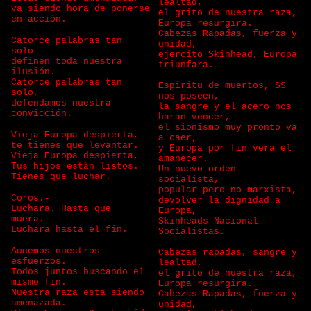
lealtad,
va siendo hora de ponerse
el grito de nuestra raza,
en acción.
Europa resurgira.
Cabezas Rapadas, fuerza y
Catorce palabras tan
unidad,
solo
ejercito Skinhead, Europa
definen toda nuestra
triunfara.
ilusión.
Catorce palabras tan
Espiritu de muertos, SS
solo,
nos poseen,
defendamos nuestra
la sangre y el acero nos
convicción.
haran vencer,
el sionismo muy pronto va
Vieja Europa despierta,
a caer,
te tienes que levantar.
y Europa por fin vera el
Vieja Europa despierta,
amanecer.
Tus hijos están listos.
Un nuevo orden
Tienes que luchar.
socialista,
popular pero no marxista,
Coros.-
devolver la dignidad a
Luchara. Hasta que
Europa,
muera.
Skinheads Nacional
Luchara hasta el fin.
Socialistas.
Aunemos nuestros
Cabezas rapadas, sangre y
esfuerzos.
lealtad,
Todos juntos buscando el
el grito de nuestra raza,
mismo fin.
Europa resurgira.
Nuestra raza esta siendo
Cabezas Rapadas, fuerza y
amenazada.
unidad,