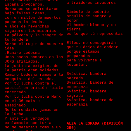
tras sucios intereses a
a traidores invasores
España invocaron.
Hermanos se enfrentaron
Símbolo de poderío
bajo falsas ideas,
orgullo de sangre y
con un millón de muertos
honor
pagamos la deuda.
el hombre blanco y su
A años de revanchas
tierra
siguieron las miserias
es lo que tú representas
La pólvora y la sangre de
tu bandera
Ellos, no conseguirán
Serán el rugir de nuestra
que tu dejes de ondear
idea
porque estamos
¡Ramiro Ledesma!
preparados
Unos pocos hombres en las
para volverte a
JONS afiliados.
levantar.
La justicia exigían, de
la patria eran soldados.
Svástica, bandera
Ramiro Ledesma ramos a la
sagrada
conquista del estado.
Svástica, bandera de
Por tu lucha contra el
esperanza
capital en prisión fuíste
Svástica, bandera
encerrado.
sagrada
Por tu lucha contra Marx
Svástica, bandera de
en el 36 caíste
esperanza
asesinado.
No te rendiste jamás en
la lucha.
Y ante tus verdugos
exclamaste con furia
ALZA LA ESPADA
(DIVISIÓN
No me matareis como a un
250)