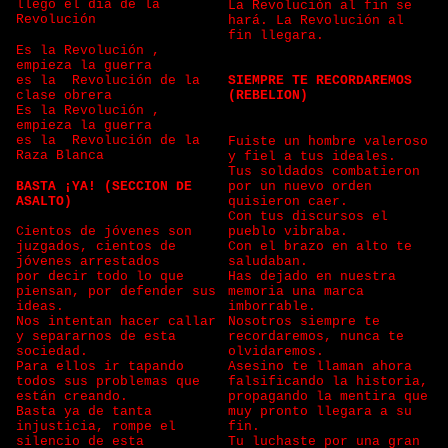
llego el día de la
La Revolución al fin se
Revolución
hará. La Revolución al
fin llegara.
Es la Revolución ,
empieza la guerra
es la Revolución de la
SIEMPRE TE RECORDAREMOS
clase obrera
(REBELION)
Es la Revolución ,
empieza la guerra
es la Revolución de la
Fuiste un hombre valeroso
Raza Blanca
y fiel a tus ideales.
Tus soldados combatieron
BASTA ¡YA! (SECCION DE
por un nuevo orden
ASALTO)
quisieron caer.
Con tus discursos el
Cientos de jóvenes son
pueblo vibraba.
juzgados, cientos de
Con el brazo en alto te
jóvenes arrestados
saludaban.
por decir todo lo que
Has dejado en nuestra
piensan, por defender sus
memoria una marca
ideas.
imborrable.
Nos intentan hacer callar
Nosotros siempre te
y separarnos de esta
recordaremos, nunca te
sociedad.
olvidaremos.
Para ellos ir tapando
Asesino te llaman ahora
todos sus problemas que
falsificando la historia,
están creando.
propagando la mentira que
Basta ya de tanta
muy pronto llegara a su
injusticia, rompe el
fin.
silencio de esta
Tu luchaste por una gran