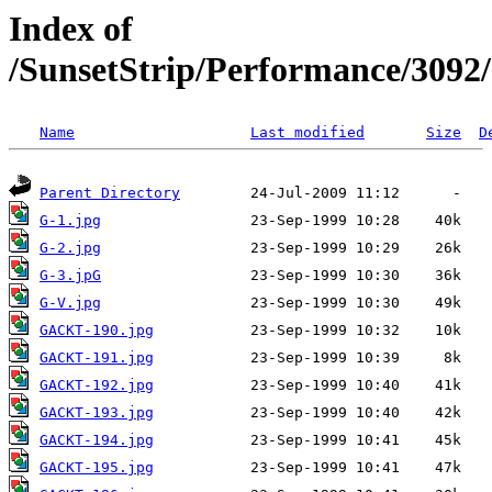
Index of
/SunsetStrip/Performance/30
Name
Last modified
Size
D
Parent Directory
G-1.jpg
G-2.jpg
G-3.jpG
G-V.jpg
GACKT-190.jpg
GACKT-191.jpg
GACKT-192.jpg
GACKT-193.jpg
GACKT-194.jpg
GACKT-195.jpg