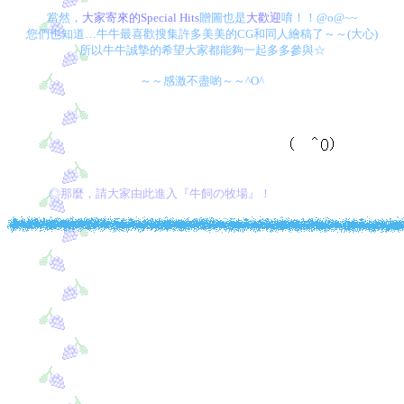
當然，
大家寄來的
Special Hits
贈圖也是
大歡迎
唷！！
@o@~~
您們也知道…牛牛最喜歡搜集許多美美的
CG
和同人繪稿了～～
(
大心
)
所以牛牛誠摯的希望大家都能夠一起多多參與☆
～～感激不盡喲～～
^O^
◎那麼，請大家由此進入『牛飼の牧場』！