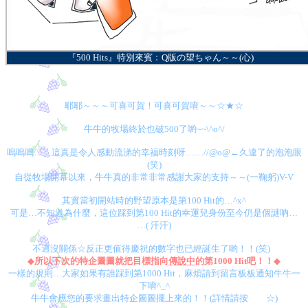
『
500 Hits
』特別來賓﹕Q版の望ちゃん～～(心)
耶耶～～～可喜可賀！可喜可賀唷～～☆★☆
牛牛的牧場終於也破
500
了喲
~~\^o^/
嗚嗚嗚……這真是令人感動流涕的幸福時刻呀……//@o@←久違了的泡泡眼
(笑)
自從牧場開幕以來，牛牛真的非常非常感謝大家的支持～～(一鞠躬)V-V
其實當初開站時的野望原本是第
100
Hit
的…^x^
可是…不知道為什麼，這位踩到第
100 Hit
的幸運兒身份至今仍是個謎吶…
…( 汗汗)
不過沒關係☆反正更值得慶祝的數字也已經誕生了喲！！(笑)
◆
所以下次的特企圖圖就把目標指向
傳說中
的第
1000 Hit
吧！！
◆
一樣的規則…大家如果有誰踩到第
1000 Hit
，麻煩請到留言板板通知牛牛一
下唷
^_^
牛牛會應您的要求畫出特企圖圖擺上來的！！
(
詳情請按
這裡
☆
)