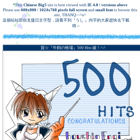
*This
Chinese Big5
site is best viewed with
IE 4.0 / versions above
Please use
600x800 / 1024x768 pixels full screen
and
small font
to browse this
site, THANQ~~^o^
這個站站部份支援日文字型，請看不到『うし 』內字的大家趕快去下載
櫻花
輸入法
唷～
賀☆『牛飼の牧場』
500 Hits
破！^-^