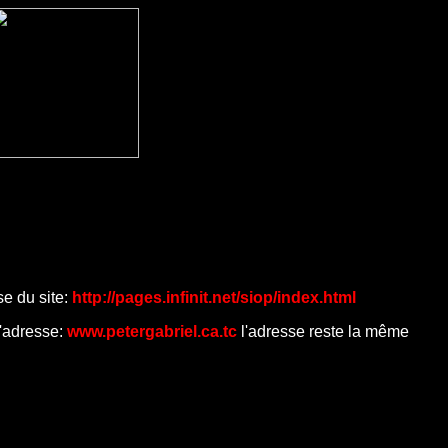
se du site:
http://pages.infinit.net/siop/index.html
 l'adresse:
www.petergabriel.ca.tc
l'adresse reste la même