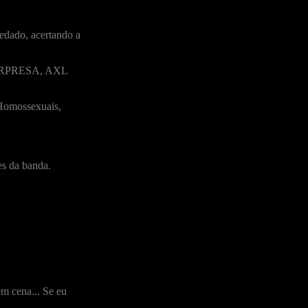
edado, acertando a
 SURPRESA, AXL
 Homossexuais,
es da banda.
m cena... Se eu