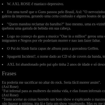
W. AXL ROSE é maniaco depressivo.
Em uma turnê que o Guns passou pelo Brasil, Axl: "O nervozinho"
galera da imprensa, gerando uma certa confusão e alguns boatos de que
"Quem mandou reclamar do barulho?" Isso mesmo, uma ex-vizin
quebrou uma garrafa de bebida em sua cabeça.
Logo no começo do guns a musica "One in a million" gerou uma c
imigrantes e Negros por ele poderiam morrer e nao iam fazer faltar.
O Pai do Slash fazia capas de albuns para a gravadora Geffen.
Spaguetti Incident?, o nome dado ao CD só de covers da banda, te
AXL foi abandonado pelo pai qdo tinha 2 anos de idade e só desco
Frases
Eu poderia me sacrificar no altar do rock. Seria fácil morrer assim".
(Axl Rose)
"Fui infernal para as mulheres da minha vida, e elas foram infernais 
(Axl Rose)
"Tento acertar as coisas fazendo um bom show e explicando o maximo
não ligasse a mínima, iria lá e faria um show vagabundo. Mas eu me 