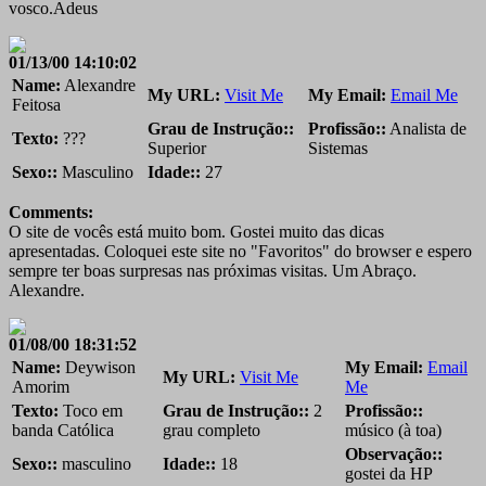
vosco.Adeus
01/13/00 14:10:02
Name:
Alexandre
My URL:
Visit Me
My Email:
Email Me
Feitosa
Grau de Instrução::
Profissão::
Analista de
Texto:
???
Superior
Sistemas
Sexo::
Masculino
Idade::
27
Comments:
O site de vocês está muito bom. Gostei muito das dicas
apresentadas. Coloquei este site no "Favoritos" do browser e espero
sempre ter boas surpresas nas próximas visitas. Um Abraço.
Alexandre.
01/08/00 18:31:52
Name:
Deywison
My Email:
Email
My URL:
Visit Me
Amorim
Me
Texto:
Toco em
Grau de Instrução::
2
Profissão::
banda Católica
grau completo
músico (à toa)
Observação::
Sexo::
masculino
Idade::
18
gostei da HP