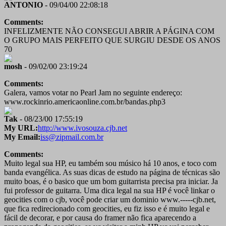
ANTONIO
- 09/04/00 22:08:18
Comments:
INFELIZMENTE NÃO CONSEGUI ABRIR A PÁGINA COM
O GRUPO MAIS PERFEITO QUE SURGIU DESDE OS ANOS
70
mosh
- 09/02/00 23:19:24
Comments:
Galera, vamos votar no Pearl Jam no seguinte endereço:
www.rockinrio.americaonline.com.br/bandas.php3
Tak
- 08/23/00 17:55:19
My URL:
http://www.ivosouza.cjb.net
My Email:
iss@zipmail.com.br
Comments:
Muito legal sua HP, eu também sou músico há 10 anos, e toco com
banda evangélica. As suas dicas de estudo na página de técnicas são
muito boas, é o basico que um bom guitarrista precisa pra iniciar. Ja
fui professor de guitarra. Uma dica legal na sua HP é você linkar o
geocities com o cjb, você pode criar um dominio www.-----cjb.net,
que fica redirecionado com geocities, eu fiz isso e é muito legal e
fácil de decorar, e por causa do framer não fica aparecendo a