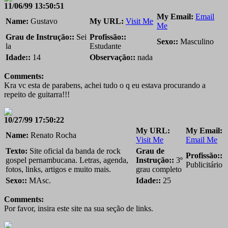
11/06/99 13:50:51
My Email:
Email
Name:
Gustavo
My URL:
Visit Me
Me
Grau de Instrução::
Sei
Profissão::
Sexo::
Masculino
la
Estudante
Idade::
14
Observação::
nada
Comments:
Kra vc esta de parabens, achei tudo o q eu estava procurando a
repeito de guitarra!!!
10/27/99 17:50:22
My URL:
My Email:
Name:
Renato Rocha
Visit Me
Email Me
Texto:
Site oficial da banda de rock
Grau de
Profissão::
gospel pernambucana. Letras, agenda,
Instrução::
3º
Publicitário
fotos, links, artigos e muito mais.
grau completo
Sexo::
MAsc.
Idade::
25
Comments:
Por favor, insira este site na sua seção de links.