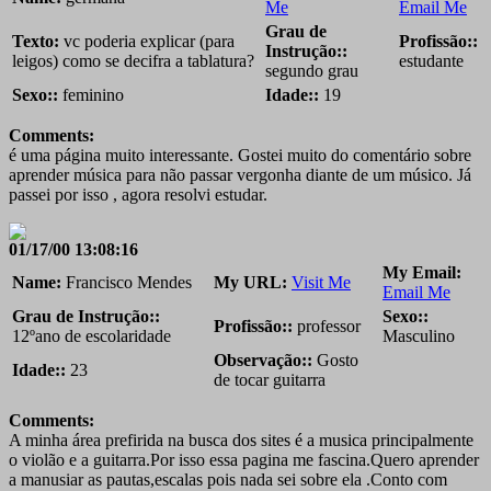
Me
Email Me
Grau de
Texto:
vc poderia explicar (para
Profissão::
Instrução::
leigos) como se decifra a tablatura?
estudante
segundo grau
Sexo::
feminino
Idade::
19
Comments:
é uma página muito interessante. Gostei muito do comentário sobre
aprender música para não passar vergonha diante de um músico. Já
passei por isso , agora resolvi estudar.
01/17/00 13:08:16
My Email:
Name:
Francisco Mendes
My URL:
Visit Me
Email Me
Grau de Instrução::
Sexo::
Profissão::
professor
12ºano de escolaridade
Masculino
Observação::
Gosto
Idade::
23
de tocar guitarra
Comments:
A minha área prefirida na busca dos sites é a musica principalmente
o violão e a guitarra.Por isso essa pagina me fascina.Quero aprender
a manusiar as pautas,escalas pois nada sei sobre ela .Conto com