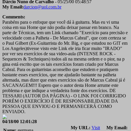
Dárcio Nuno de Carvalho
- 05/25/00 05:48:57
My Email:
darcion@uol.com.br
Comments:
Parabéns para o enfoque que você dá à guitarra. Mas eu vi uma
coisa em sua Home que não podia deixar passar em branco. Na
parte de Técnicas, tem um Link chamado "Exercício para precisão e
velocidade com a Palheta - De Marcus Cabral", que com certeza se
o Paul Gilbert (Ex-Guitarrista do Mr. Big, e que estudou no GIT em
Los Angeles)tivesse visto este Link ele iria ficar muito "IRADO"
por ver seu exercícios de sua video-aula (INTENSE ROCK -
Sequences & Techniques) todos ali na mesma ordem e o pior, na p
gina está escrito que os tais exercícios foram criado por Marcus
Cabral. Para os guitarristas aconselho que estudem e pratiquem
bastante esses exercícios, que me ajudarão bastante na palheta
alternada, mas dizer que estes exercícios são de Marcus Cabral já é
SACANAGEM!!! Espero que o autor desta Home arrume este
problema e que indique a verdadeira fonte dos exercícios. DE
TESSARI (AUTOR DA PÁGINA) - O LINK FOI CORRIGIDO
PORÉM O EXERCÍCIO É DE RESPONSABILIDADE DA
PESSOA QUE ENVIOU-O E PERMANECERÁ COMO
ENVIADO.
04/18/00 12:01:28
My URL:
Visit
My Email:
Name:
germana