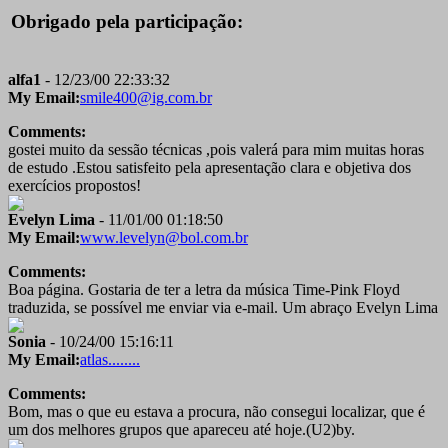
Obrigado pela participação:
alfa1
- 12/23/00 22:33:32
My Email:
smile400@ig.com.br
Comments:
gostei muito da sessão técnicas ,pois valerá para mim muitas horas
de estudo .Estou satisfeito pela apresentação clara e objetiva dos
exercícios propostos!
Evelyn Lima
- 11/01/00 01:18:50
My Email:
www.levelyn@bol.com.br
Comments:
Boa página. Gostaria de ter a letra da música Time-Pink Floyd
traduzida, se possível me enviar via e-mail. Um abraço Evelyn Lima
Sonia
- 10/24/00 15:16:11
My Email:
atlas........
Comments:
Bom, mas o que eu estava a procura, não consegui localizar, que é
um dos melhores grupos que apareceu até hoje.(U2)by.