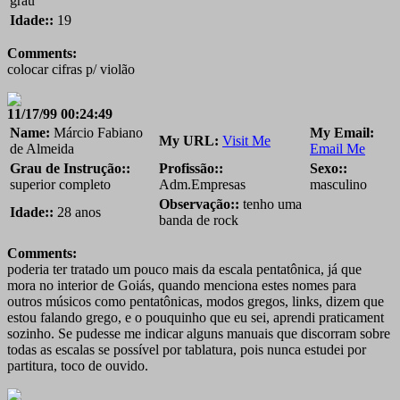
grau
Idade::
19
Comments:
colocar cifras p/ violão
11/17/99 00:24:49
Name:
Márcio Fabiano
My Email:
My URL:
Visit Me
de Almeida
Email Me
Grau de Instrução::
Profissão::
Sexo::
superior completo
Adm.Empresas
masculino
Observação::
tenho uma
Idade::
28 anos
banda de rock
Comments:
poderia ter tratado um pouco mais da escala pentatônica, já que
mora no interior de Goiás, quando menciona estes nomes para
outros músicos como pentatônicas, modos gregos, links, dizem que
estou falando grego, e o pouquinho que eu sei, aprendi praticament
sozinho. Se pudesse me indicar alguns manuais que discorram sobre
todas as escalas se possível por tablatura, pois nunca estudei por
partitura, toco de ouvido.