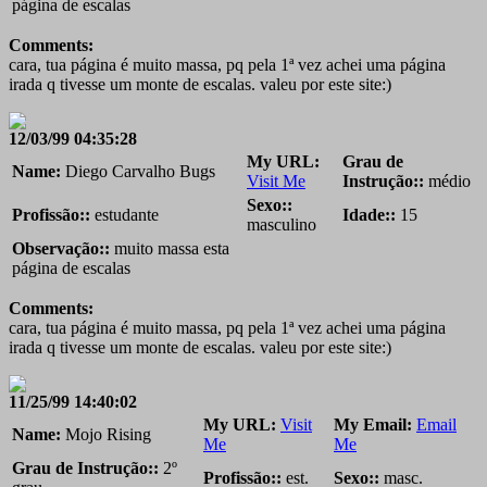
página de escalas
Comments:
cara, tua página é muito massa, pq pela 1ª vez achei uma página
irada q tivesse um monte de escalas. valeu por este site:)
12/03/99 04:35:28
My URL:
Grau de
Name:
Diego Carvalho Bugs
Visit Me
Instrução::
médio
Sexo::
Profissão::
estudante
Idade::
15
masculino
Observação::
muito massa esta
página de escalas
Comments:
cara, tua página é muito massa, pq pela 1ª vez achei uma página
irada q tivesse um monte de escalas. valeu por este site:)
11/25/99 14:40:02
My URL:
Visit
My Email:
Email
Name:
Mojo Rising
Me
Me
Grau de Instrução::
2º
Profissão::
est.
Sexo::
masc.