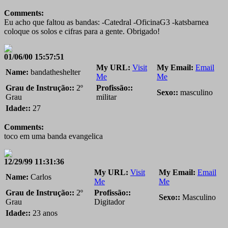
Comments:
Eu acho que faltou as bandas: -Catedral -OficinaG3 -katsbarnea
coloque os solos e cifras para a gente. Obrigado!
01/06/00 15:57:51
My URL:
Visit
My Email:
Email
Name:
bandatheshelter
Me
Me
Grau de Instrução::
2º
Profissão::
Sexo::
masculino
Grau
militar
Idade::
27
Comments:
toco em uma banda evangelica
12/29/99 11:31:36
My URL:
Visit
My Email:
Email
Name:
Carlos
Me
Me
Grau de Instrução::
2º
Profissão::
Sexo::
Masculino
Grau
Digitador
Idade::
23 anos