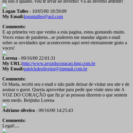
eu sou o quiabo. vou te levar ao inverno! Vá ao inverno ardente!
Logan Talles
- 10/05/00 18:59:09
My Email:
logantalles@aol.com
Comments:
E ap primeira vez que venho a esta pagina, estou gontando muito.
Voces estao de parabens...se puderem me mandar algum e-mail
sobre as novidades que acontecerem aqui serei eternamente grato a
voces!
Lorena
- 09/16/00 22:01:31
My URL:
http://www.avozdocoracao.hpg.com.br
My Email:
patrickdeoliveira@zipmail.com.br
Comments:
Oi Maria, recebi seu e-mail e não pude deixar de visitar seu site e de
assinar o guest. Queria aproveitar para pedir que visite meu site A
VOZ DO CORAÇÃO que fiz p/ as pessoas dizerem o que sentem
sem medo. Beijinho Lorena
Adriano silveira
- 09/16/00 14:25:43
Comments:
Legal!....