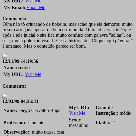
My URL:
Visit Me
My Email:
Email Me
Comments:
Olha não tô criticando de bobeira, mas achei que ela demorou muito
p/ ser carregada apesar de bem estruturada. Outra observação é que
após a tela inicial o site fica muito confuso com palavra "soltas", ou
seja, muita poluição visual. E essa história de "Clique aqui p/ entrar"
é um saco. Mas o conteúdo parece ser bom.
12/11/99 14:19:56
Name:
sergio
My URL:
Visit Me
Comments:
12/03/99 04:36:33
My URL:
Grau de
Name:
Diego Carvalho Bugs
Visit Me
Instrução::
médio
Sexo::
Profissão::
estudante
Idade::
15
masculino
Observação::
muito massa esta