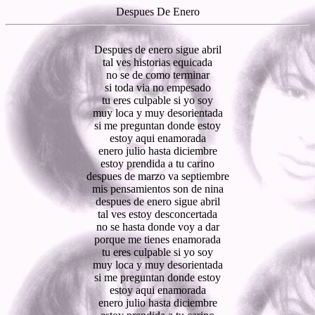
Despues De Enero
Despues de enero sigue abril
tal ves historias equicada
no se de como terminar
si toda via no empesado
tu eres culpable si yo soy
muy loca y muy desorientada
si me preguntan donde estoy
estoy aqui enamorada
enero julio hasta diciembre
estoy prendida a tu carino
despues de marzo va septiembre
mis pensamientos son de nina
despues de enero sigue abril
tal ves estoy desconcertada
no se hasta donde voy a dar
porque me tienes enamorada
tu eres culpable si yo soy
muy loca y muy desorientada
si me preguntan donde estoy
estoy aqui enamorada
enero julio hasta diciembre