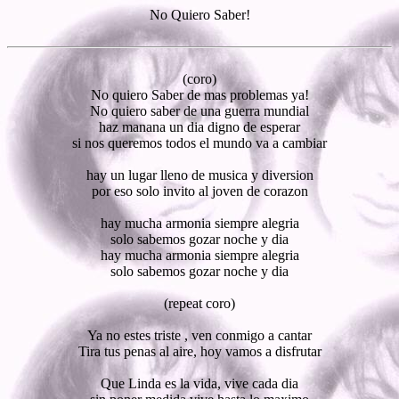
No Quiero Saber!
(coro)
No quiero Saber de mas problemas ya!
No quiero saber de una guerra mundial
haz manana un dia digno de esperar
si nos queremos todos el mundo va a cambiar
hay un lugar lleno de musica y diversion
por eso solo invito al joven de corazon
hay mucha armonia siempre alegria
solo sabemos gozar noche y dia
hay mucha armonia siempre alegria
solo sabemos gozar noche y dia
(repeat coro)
Ya no estes triste , ven conmigo a cantar
Tira tus penas al aire, hoy vamos a disfrutar
Que Linda es la vida, vive cada dia