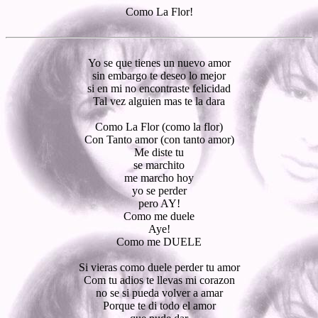
Como La Flor!
Yo se que tienes un nuevo amor
sin embargo te deseo lo mejor
si en mi no encontraste felicidad
Tal vez alguien mas te la dara
Como La Flor (como la flor)
Con Tanto amor (con tanto amor)
Me diste tu
se marchito
me marcho hoy
yo se perder
pero AY!
Como me duele
Aye!
Como me DUELE
Si vieras como duele perder tu amor
Com tu adios te llevas mi corazon
no se si pueda volver a amar
Porque te di todo el amor