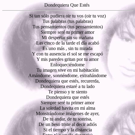
Dondequiera Que Estés
Si tan sólo pudiera oir tu vos (oir tu voz)
Tus palabras (tus palabras)
Tus pensamientos (tus pensamientos)
Siempre seré tu primer amor
Mi despertar sin su mañana
Las cinco de la tarde el día acabó
Es uno más , sin tu mirada
Y con tu ausencia el sol se me escapó
Y mis paredes gritan por tu amor
Enloqueciéndome
Tu imagen vive en mi habitación
Amándome, sonriéndome, extrañándome
Dondequiera que estés, recurerda,
Dondequiera estaré a tu lado
Te pienso y te siento
Dondequiera que estés
Siempre seré tu primer amor
La soledad havita en mi alma
Monstrándome imágenes de ayer,
De tu andar, de tu sonrisa,
De un beso triste al decir adiós
Si el tiempo y la distancia