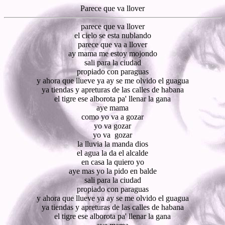
Parece que va llover
parece que va llover
el cielo se esta nublando
parece que va a llover
ay mama me estoy mojondo
sali para la ciudad
propiado con paraguas
y ahora que llueve ya ay se me olvido el guagua
ya tiendas y apreturas de las calles de habana
el tigre ese alborota pa' llenar la gana
aye mama
como yo va a gozar
yo va gozar
yo va gozar
la lluvia la manda dios
el agua la da el alcalde
en casa la quiero yo
aye mas yo la pido en balde
sali para la ciudad
propiado con paraguas
y ahora que llueve ya ay se me olvido el guagua
ya tiendas y apreturas de las calles de habana
el tigre ese alborota pa' llenar la gana