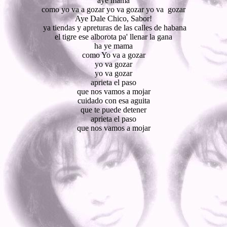
aye mama
como yo va a gozar yo va gozar yo va gozar
Aye Dale Chico, Sabor!
ya tiendas y apreturas de las calles de habana
el tigre ese alborota pa' llenar la gana
ha ye mama
como Yo va a gozar
yo va gozar
yo va gozar
aprieta el paso
que nos vamos a mojar
cuidado con esa aguita
que te puede detener
aprieta el paso
que nos vamos a mojar