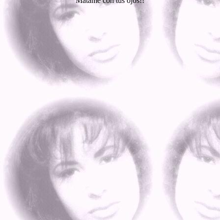
Matame con tus ojos!!