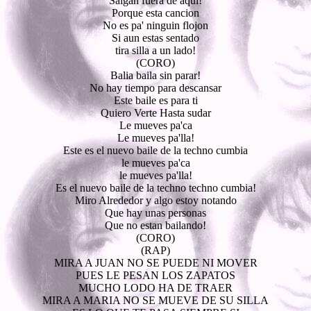
Salgan fuera de aqui!
Porque esta cancion
No es pa' ninguin flojon
Si aun estas sentado
tira silla a un lado!
(CORO)
Balia baila sin parar!
No hay tiempo para descansar
Este baile es para ti
Quiero Verte Hasta sudar
Le mueves pa'ca
Le mueves pa'lla!
Este es el nuevo baile de la techno cumbia
le mueves pa'ca
le mueves pa'lla!
Es el nuevo baile de la techno techno cumbia!
Miro Alrededor y algo estoy notando
Que hay unas personas
Que no estan bailando!
(CORO)
(RAP)
MIRA A JUAN NO SE PUEDE NI MOVER
PUES LE PESAN LOS ZAPATOS
MUCHO LODO HA DE TRAER
MIRA A MARIA NO SE MUEVE DE SU SILLA