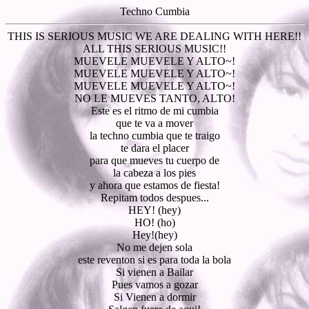
Techno Cumbia
THIS IS SERIOUS MUSIC WE ARE DEALING WITH HERE!!
ALL THIS SERIOUS MUSIC!!
MUEVELE MUEVELE Y ALTO~!
MUEVELE MUEVELE Y ALTO~!
MUEVELE MUEVELE Y ALTO~!
NO LE MUEVES TANTO, ALTO!
Este es el ritmo de mi cumbia
que te va a mover
la techno cumbia que te traigo
te dara el placer
para que mueves tu cuerpo de
la cabeza a los pies
y ahora que estamos de fiesta!
Repitam todos despues...
HEY! (hey)
HO! (ho)
Hey!(hey)
No me dejen sola
este reventon si es para toda la bola
Si vienen a Bailar
Pues vamos a gozar
Si Vienen a dormir