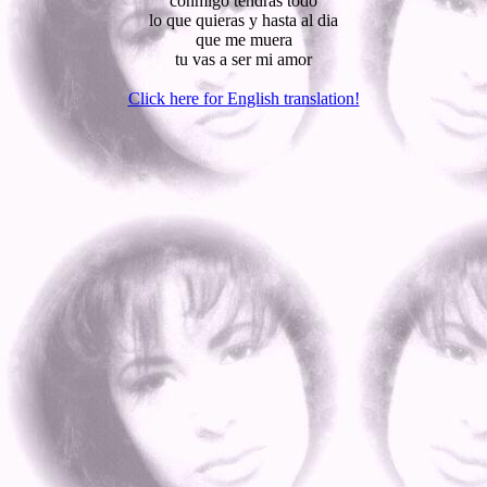
conmigo tendras todo
lo que quieras y hasta al dia
que me muera
tu vas a ser mi amor
Click here for English translation!