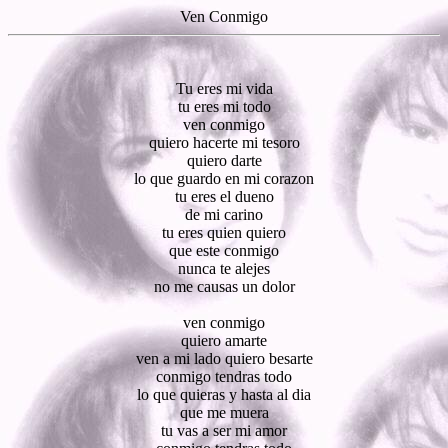
Ven Conmigo
Tu eres mi vida
tu eres mi todo
ven conmigo
quiero hacerte mi tesoro
quiero darte
lo que guardo en mi corazon
tu eres el dueno
de mi carino
tu eres quien quiero
que este conmigo
nunca te alejes
no me causas un dolor
ven conmigo
quiero amarte
ven a mi lado quiero besarte
conmigo tendras todo
lo que quieras y hasta al dia
que me muera
tu vas a ser mi amor