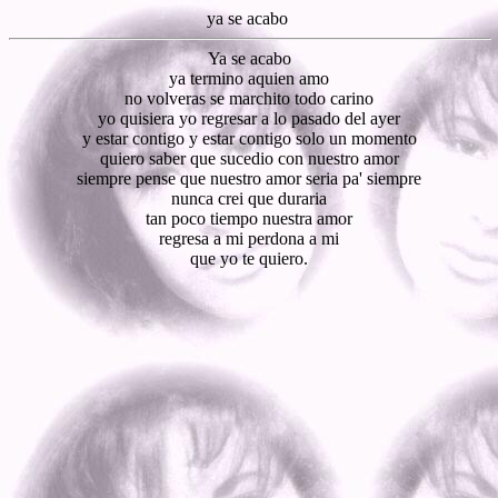
ya se acabo
Ya se acabo
ya termino aquien amo
no volveras se marchito todo carino
yo quisiera yo regresar a lo pasado del ayer
y estar contigo y estar contigo solo un momento
quiero saber que sucedio con nuestro amor
siempre pense que nuestro amor seria pa' siempre
nunca crei que duraria
tan poco tiempo nuestra amor
regresa a mi perdona a mi
que yo te quiero.