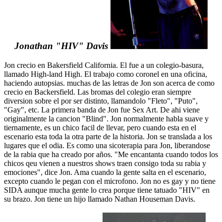
Jonathan "HIV" Davis
Jon crecio en Bakersfield California. El fue a un colegio-basura,
llamado High-land High. El trabajo como coronel en una oficina,
haciendo autopsias. muchas de las letras de Jon son acerca de como
crecio en Backersfield. Las bromas del colegio eran siempre
diversion sobre el por ser distinto, llamandolo "Fleto", "Puto",
"Gay", etc. La primera banda de Jon fue Sex Art. De ahi viene
originalmente la cancion "Blind". Jon normalmente habla suave y
tiernamente, es un chico facil de llevar, pero cuando esta en el
escenario esta toda la otra parte de la historia. Jon se translada a los
lugares que el odia. Es como una sicoterapia para Jon, liberandose
de la rabia que ha creado por años. "Me encantanta cuando todos los
chicos qeu vienen a nuestros shows traen consigo toda su rabia y
emociones", dice Jon. Ama cuando la gente salta en el escenario,
excepto cuando le pegan con el microfono. Jon no es gay y no tiene
SIDA aunque mucha gente lo crea porque tiene tatuado "HIV" en
su brazo. Jon tiene un hijo llamado Nathan Houseman Davis.