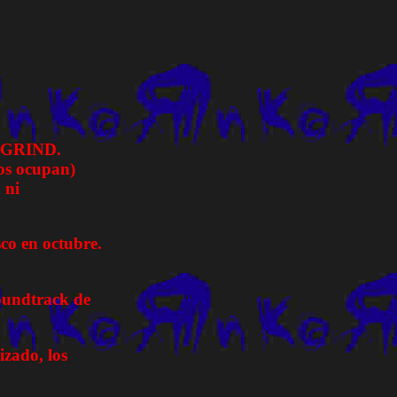
ra GRIND.
los ocupan)
 ni
co en octubre.
soundtrack de
izado, los