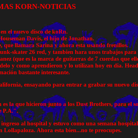
MAS KORN-NOTICIAS
en el nuevo disco de koRn.
Houseman Davis, el hijo de Jonathan.
e, que llamara Sarina y ahora esta usando frenillos.
 punk-skater 26 red, y tambien hara unos trabajos pa
ez (que es la marca de guitarras de 7 cuerdas que el
elo y como aprendieron y lo utilizan hoy en dia. Head
ación bastante interesante.
alifornia, ensayando para entrar a grabar su nuevo dis
s la que hicieron junto a los Dust Brothers, para el 
e P.A.".
 ingreso al hospital y estuvo como una semana hospital
n Lollapaloza. Ahora esta bien...no te preocupes.