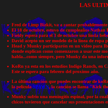
LAS ULTI
Fred de Limp Bizkit, va a cantar probablemente 
El 18 de octubre, estuvo de cumpleaños Nathan 
Fieldy espera para el 3 de octubre una linda beb
David acepto un ser modelo de la linea de ropa
Head y Munky participarón en un video para Iban
donde explican como comenzaron a usar este mod
habla...como siempre, pero Munky da una inform
KoRn ya esta en los estudios Indigo Ranch, en C
Este se espera para febrero del proximo año.
La última canción que puedes encontrar de koRn e
la pelicula
SPAWN
, la canción se llama "Kick th
Munky sufrio una meningitis espinal, por la cual
chicos tuvieron que cancelar sus presentaciones e