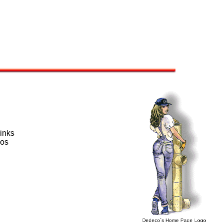
links
 os
Dedeco´s Home Page Logo