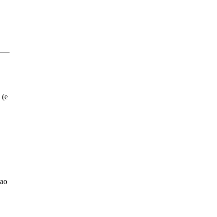
 (e
 ao