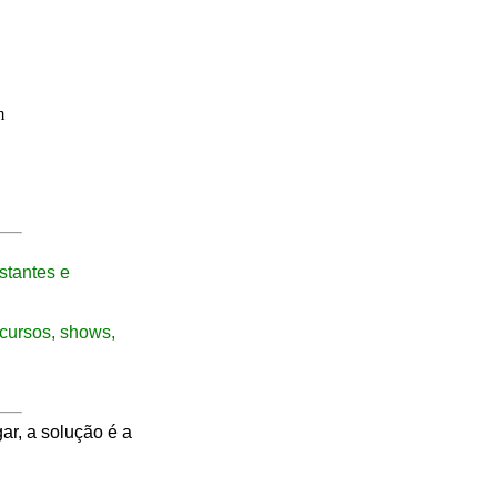
m
stantes e
ncursos, shows,
r, a solução é a