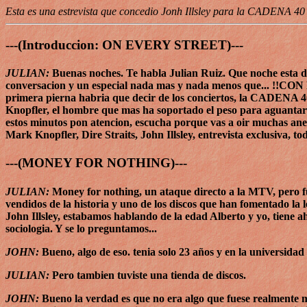
Esta es una estrevista que concedio Jonh Illsley para la CADENA 40 
---(Introduccion: ON EVERY STREET)---
JULIAN:
Buenas noches. Te habla Julian Ruiz. Que noche esta de
conversacion y un especial nada mas y nada menos que... !!CON 
primera pierna habria que decir de los conciertos, la CADENA 4
Knopfler, el hombre que mas ha soportado el peso para aguantar t
estos minutos pon atencion, escucha porque vas a oir muchas a
Mark Knopfler, Dire Straits, John Illsley, entrevista exclusiva,
---(MONEY FOR NOTHING)---
JULIAN:
Money for nothing, un ataque directo a la MTV, pero fu
vendidos de la historia y uno de los discos que han fomentado l
John Illsley, estabamos hablando de la edad Alberto y yo, tiene 
sociologia. Y se lo preguntamos...
JOHN:
Bueno, algo de eso. tenia solo 23 años y en la universida
JULIAN:
Pero tambien tuviste una tienda de discos.
JOHN:
Bueno la verdad es que no era algo que fuese realmente mi