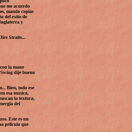
mpoco
e no me acuerdo
ros, mando copias
tu del exito de
Inglaterra y
re Straits...
 con la mano
f Swing dije bueno
.. Bien, todo ese
en esa musica,
buscan la textura,
energia del
zos. Este es un
na pelicula que