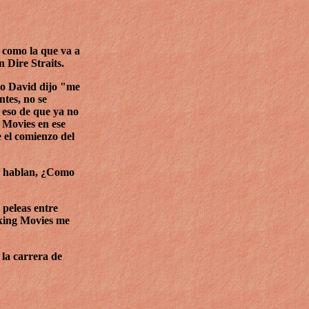
s como la que va a
 Dire Straits.
ndo David dijo "me
tes, no se
 eso de que ya no
 Movies en ese
e el comienzo del
se hablan, ¿Como
 peleas entre
aking Movies me
la carrera de