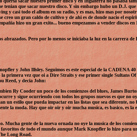
 queria sacar nuestro primer disco y en Inglaterra no pasaba ta
que tenian que sacar nuestro disco. Y sin embargo hubo un D.J. qu
g y casi todo el album en su radio, y es mas, hizo mas por nosot
e creo un gran caldo de cultivo y de ahi es de donde nacio el espiri
compañia hizo un gran exito... bueno empezamos a vender discos en 
abrazados. Pero por lo menos se iniciaba la luz en la carrera de Di
fler y John Illsley. Seguimos es este especial de la CADENA 40
la primera vez que oi a Dire Straits y ese primer single Sultans O
ou Reed, y decia John:
ambien Ry Cooder un poco de los comienzos del blues, James Burton.
curre y sigue ocurriendo con todos los grupos nuevos es que no oy
can un estilo que pueda impactar en las listas que sea diferente, no 
ente la moda. Hay que oir oir y oir mucha musica, es basico, es la 
o. Mucha gente de la nueva ornada no oye la musica de los comien
as favoritos de todo el mundo aunque Mark Knopfler lo hizo para u
a The Long Road.