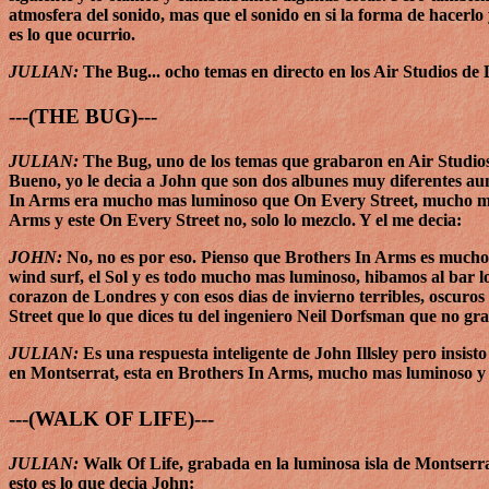
atmosfera del sonido, mas que el sonido en si la forma de hacerl
es lo que ocurrio.
JULIAN:
The Bug... ocho temas en directo en los Air Studios de
---(THE BUG)---
JULIAN:
The Bug, uno de los temas que grabaron en Air Studios 
Bueno, yo le decia a John que son dos albunes muy diferentes aunq
In Arms era mucho mas luminoso que On Every Street, mucho mas
Arms y este On Every Street no, solo lo mezclo. Y el me decia:
JOHN:
No, no es por eso. Pienso que Brothers In Arms es mucho 
wind surf, el Sol y es todo mucho mas luminoso, hibamos al bar 
corazon de Londres y con esos dias de invierno terribles, oscuros 
Street que lo que dices tu del ingeniero Neil Dorfsman que no gr
JULIAN:
Es una respuesta inteligente de John Illsley pero insis
en Montserrat, esta en Brothers In Arms, mucho mas luminoso y 
---(WALK OF LIFE)---
JULIAN:
Walk Of Life, grabada en la luminosa isla de Montserra
esto es lo que decia John: