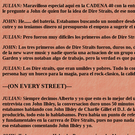
JULIAN:
Maravilloso especial aqui en la CADENA 40 con la entr
le pregunte a John de quien fue la idea de Dire Straits, de ese no
JOHN:
He...... del bateria. Estabamos buscando un nombre desde
cutre y no teniamos dinero ni presupuesto el empezo a sugerir el n
JULIAN:
Pero fueron muy dificiles los primeros años de Dire Stra
JOHN:
Los tres primeros años de Dire Straits fueron, duros no, d
de la new wave music y nadie queria una actuacion de un grupo 
Garden y otros notaban algo de trabajo, pero la verdad es que
JULIAN:
Los Dire straits, que eran umildes y pobres. Todo lo co
persona hay un hueco para la magia, para el rock-clasico, la calid
---(ON EVERY STREET)---
JULIAN:
Siempre decimos Alberto y yo que esto es lo mejor del
entrevista con John Illsley, la conversacion duro unos 50 minuto
estabamos hablando con John Illsley de Charlie Gillet el D.J. de 
producirlo, todo esto lo hablabamos. Pero habia un punto de ref
y fundamentales en la carrera de Dire Straits, pues no paso nada
eso estabamos comentando John Illsley y yo.