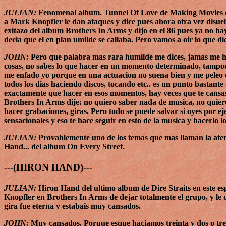
JULIAN:
Fenomenal album. Tunnel Of Love de Making Movies el pun
a Mark Knopfler le dan ataques y dice pues ahora otra vez disuel
exitazo del album Brothers In Arms y dijo en el 86 pues ya no hay 
decia que el en plan umilde se callaba. Pero vamos a oir lo que di
JOHN:
Pero que palabra mas rara humilde me dices, jamas me ha
cosas, no sabes lo que hacer en un momento determinado, tampoco
me enfado yo porque en una actuacion no suena bien y me peleo c
todos los dias haciendo discos, tocando etc.. es un punto bastante
exactamente que hacer en esos momentos, hay veces que te cansas
Brothers In Arms dije: no quiero saber nada de musica, no quier
hacer grabaciones, giras. Pero todo se puede salvar si oyes por e
sensacionales y eso te hace seguir en esto de la musica y hacerlo l
JULIAN:
Provablemente uno de los temas que mas llaman la aten
Hand... del album On Every Street.
---(HIRON HAND)---
JULIAN:
Hiron Hand del ultimo album de Dire Straits en este 
Knopfler en Brothers In Arms de dejar totalmente el grupo, y le de
gira fue eterna y estabais muy cansados.
JOHN:
Muy cansados. Porque esque haciamos treinta y dos o tre