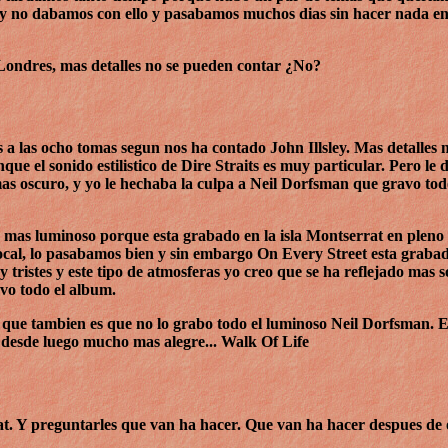
o y no dabamos con ello y pasabamos muchos dias sin hacer nada en 
 Londres, mas detalles no se pueden contar ¿No?
a las ocho tomas segun nos ha contado John Illsley. Mas detalles 
ue el sonido estilistico de Dire Straits es muy particular. Pero le 
 oscuro, y yo le hechaba la culpa a Neil Dorfsman que gravo tod
mas luminoso porque esta grabado en la isla Montserrat en pleno c
local, lo pasabamos bien y sin embargo On Every Street esta graba
y tristes y este tipo de atmosferas yo creo que se ha reflejado mas
avo todo el album.
to que tambien es que no lo grabo todo el luminoso Neil Dorfsman. 
desde luego mucho mas alegre... Walk Of Life
t. Y preguntarles que van ha hacer. Que van ha hacer despues de o