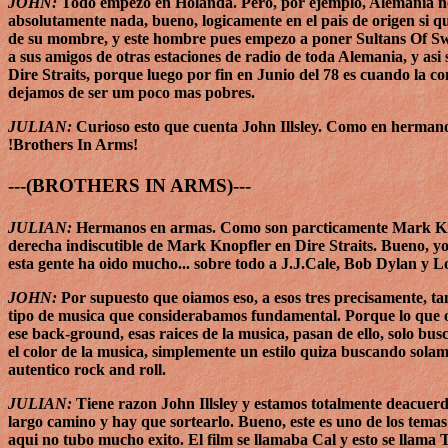
JOHN:
Todo empezo en Holanda. Pero, por ejemplo, Alemania no
absolutamente nada, bueno, logicamente en el pais de origen si 
de su mombre, y este hombre pues empezo a poner Sultans Of Swin
a sus amigos de otras estaciones de radio de toda Alemania, y asi s
Dire Straits, porque luego por fin en Junio del 78 es cuando la 
dejamos de ser um poco mas pobres.
JULIAN:
Curioso esto que cuenta John Illsley. Como en hermanos 
!Brothers In Arms!
---(BROTHERS IN ARMS)---
JULIAN:
Hermanos en armas. Como son parcticamente Mark Knop
derecha indiscutible de Mark Knopfler en Dire Straits. Bueno, yo 
esta gente ha oido mucho... sobre todo a J.J.Cale, Bob Dylan y L
JOHN:
Por supuesto que oiamos eso, a esos tres precisamente, t
tipo de musica que considerabamos fundamental. Porque lo que o
ese back-ground, esas raices de la musica, pasan de ello, solo bus
el color de la musica, simplemente un estilo quiza buscando solam
autentico rock and roll.
JULIAN:
Tiene razon John Illsley y estamos totalmente deacuerd
largo camino y hay que sortearlo. Bueno, este es uno de los tem
aqui no tubo mucho exito. El film se llamaba Cal y esto se llam