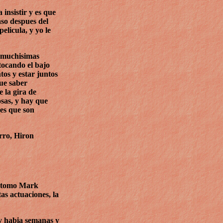
insistir y es que
aso despues del
elicula, y yo le
n muchisimas
tocando el bajo
os y estar juntos
que saber
 la gira de
sas, y hay que
ues que son
rro, Hiron
e tomo Mark
as actuaciones, la
 y habia semanas y