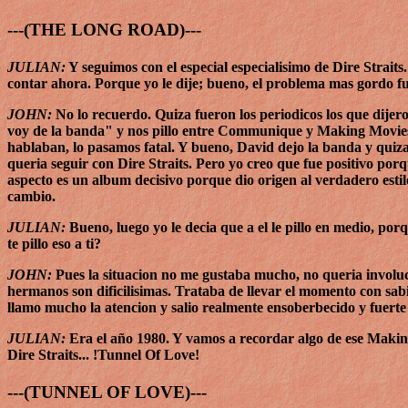
---(THE LONG ROAD)---
JULIAN:
Y seguimos con el especial especialisimo de Dire Straits
contar ahora. Porque yo le dije; bueno, el problema mas gordo f
JOHN:
No lo recuerdo. Quiza fueron los periodicos los que dijero
voy de la banda" y nos pillo entre Communique y Making Movies y
hablaban, lo pasamos fatal. Y bueno, David dejo la banda y quiza
queria seguir con Dire Straits. Pero yo creo que fue positivo po
aspecto es un album decisivo porque dio origen al verdadero estilo 
cambio.
JULIAN:
Bueno, luego yo le decia que a el le pillo en medio, p
te pillo eso a ti?
JOHN:
Pues la situacion no me gustaba mucho, no queria involuc
hermanos son dificilisimas. Trataba de llevar el momento con sab
llamo mucho la atencion y salio realmente ensoberbecido y fuerte
JULIAN:
Era el año 1980. Y vamos a recordar algo de ese Makin
Dire Straits... !Tunnel Of Love!
---(TUNNEL OF LOVE)---