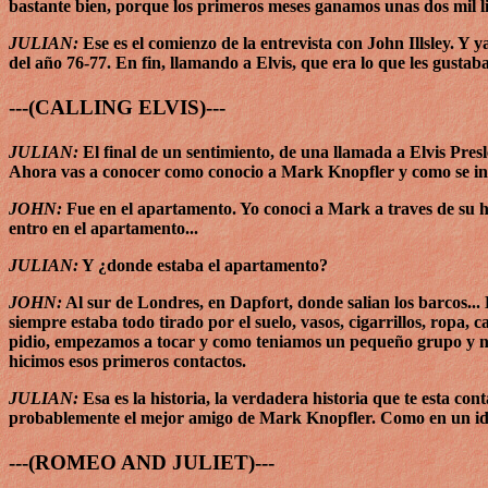
bastante bien, porque los primeros meses ganamos unas dos mil l
JULIAN:
Ese es el comienzo de la entrevista con John Illsley.
del año 76-77. En fin, llamando a Elvis, que era lo que les gustaba
---(CALLING ELVIS)---
JULIAN:
El final de un sentimiento, de una llamada a Elvis Pre
Ahora vas a conocer como conocio a Mark Knopfler y como se inic
JOHN:
Fue en el apartamento. Yo conoci a Mark a traves de su h
entro en el apartamento...
JULIAN:
Y ¿donde estaba el apartamento?
JOHN:
Al sur de Londres, en Dapfort, donde salian los barcos... 
siempre estaba todo tirado por el suelo, vasos, cigarrillos, ropa,
pidio, empezamos a tocar y como teniamos un pequeño grupo y n
hicimos esos primeros contactos.
JULIAN:
Esa es la historia, la verdadera historia que te esta c
probablemente el mejor amigo de Mark Knopfler. Como en un idili
---(ROMEO AND JULIET)---