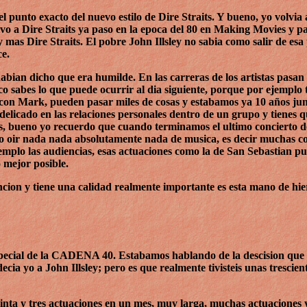
to exacto del nuevo estilo de Dire Straits. Y bueno, yo volvia a 
vo a Dire Straits ya paso en la epoca del 80 en Making Movies y p
mas Dire Straits. El pobre John Illsley no sabia como salir de esa p
ce.
bian dicho que era humilde. En las carreras de los artistas pasa
 sabes lo que puede ocurrir al dia siguiente, porque por ejemplo 
on Mark, pueden pasar miles de cosas y estabamos ya 10 años junt
 delicado en las relaciones personales dentro de un grupo y tienes 
, bueno yo recuerdo que cuando terminamos el ultimo concierto de
o oir nada nada absolutamente nada de musica, es decir muchas co
jemplo las audiencias, esas actuaciones como la de San Sebastian p
o mejor posible.
cion y tiene una calidad realmente importante es esta mano de hie
especial de la CADENA 40. Estabamos hablando de la descision qu
cia yo a John Illsley; pero es que realmente tivisteis unas trescient
inta y tres actuaciones en un mes, muy larga, muchas actuaciones