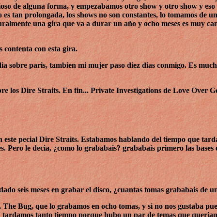
stioso de alguna forma, y empezabamos otro show y otro show y eso
o es tan prolongada, los shows no son constantes, lo tomamos de 
uralmente una gira que va a durar un año y ocho meses es muy can
 contenta con esta gira.
 dia sobre paris, tambien mi mujer paso diez dias conmigo. Es muc
e los Dire Straits. En fin... Private Investigations de Love Over G
 este pecial Dire Straits. Estabamos hablando del tiempo que tar
. Pero le decia, ¿como lo grababais? grababais primero las bases 
dado seis meses en grabar el disco, ¿cuantas tomas grababais de u
 The Bug, que lo grabamos en ocho tomas, y si no nos gustaba pue
en tardamos tanto tiempo porque hubo un par de temas que queria