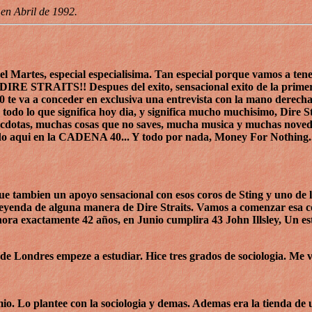
en Abril de 1992.
l Martes, especial especialisima. Tan especial porque vamos a ten
DIRE STRAITS!! Despues del exito, sensacional exito de la primer
0 te va a conceder en exclusiva una entrevista con la mano derec
odo lo que significa hoy dia, y significa mucho muchisimo, Dire S
necdotas, muchas cosas que no saves, mucha musica y muchas nove
 todo aqui en la CADENA 40... Y todo por nada, Money For Nothing.
e tambien un apoyo sensacional con esos coros de Sting y uno de l
a leyenda de alguna manera de Dire Straits. Vamos a comenzar esa 
ahora exactamente 42 años, en Junio cumplira 43 John Illsley, Un es
d de Londres empeze a estudiar. Hice tres grados de sociologia. Me 
o. Lo plantee con la sociologia y demas. Ademas era la tienda de 