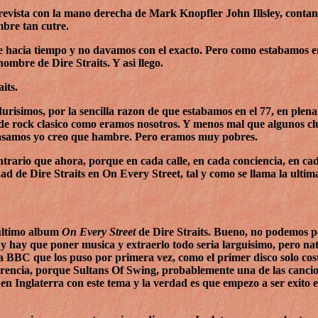
evista con la mano derecha de Mark Knopfler John Illsley, contan
mbre tan cutre.
 hacia tiempo y no davamos con el exacto. Pero como estabamos en
ombre de Dire Straits. Y asi llego.
its.
urisimos, por la sencilla razon de que estabamos en el 77, en plen
de rock clasico como eramos nosotros. Y menos mal que algunos c
 pasamos yo creo que hambre. Pero eramos muy pobres.
ntrario que ahora, porque en cada calle, en cada conciencia, en ca
ad de Dire Straits en On Every Street, tal y como se llama la ultima
 ultimo album
On Every Street
de Dire Straits. Bueno, no podemos p
s y hay que poner musica y extraerlo todo seria larguisimo, pero n
la BBC que los puso por primera vez, como el primer disco solo cos
erencia, porque Sultans Of Swing, probablemente una de las cancio
 en Inglaterra con este tema y la verdad es que empezo a ser exito