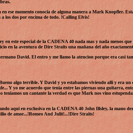
ibras.
 Y ya en ese momento conocia de alguna manera a Mark Knopfler. E
 a los dos por encima de todo. !Calling Elvis!
sley en este especial de la CADENA 40 nada mas y nada menos que c
io en la aventura de Dire Straits una mañana del año exactamente
ermano David. El entro y me llamo la atencion porque era casi tan
Bueno algo terrible. Y David y yo estabamos viviendo alli y era un
 cafe... Y yo me acuerdo que tenia entre las piernas una guitarra, e
o teniamos un cantante la verdad es que Mark nos vino estupenda
ontando aqui en exclusiva en la CADENA 40 John Illsley, la mano de
o de amor...!Romeo And Julit!...!Dire Straits!