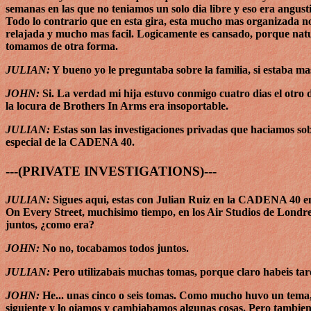
semanas en las que no teniamos un solo dia libre y eso era angu
Todo lo contrario que en esta gira, esta mucho mas organizada n
relajada y mucho mas facil. Logicamente es cansado, porque nat
tomamos de otra forma.
JULIAN:
Y bueno yo le preguntaba sobre la familia, si estaba mas
JOHN:
Si. La verdad mi hija estuvo conmigo cuatro dias el otro
la locura de Brothers In Arms era insoportable.
JULIAN:
Estas son las investigaciones privadas que haciamos sobr
especial de la CADENA 40.
---(PRIVATE INVESTIGATIONS)---
JULIAN:
Sigues aqui, estas con Julian Ruiz en la CADENA 40 en
On Every Street, muchisimo tiempo, en los Air Studios de Londres
juntos, ¿como era?
JOHN:
No no, tocabamos todos juntos.
JULIAN:
Pero utilizabais muchas tomas, porque claro habeis tar
JOHN:
He... unas cinco o seis tomas. Como mucho huvo un tema,
siguiente y lo oiamos y cambiabamos algunas cosas. Pero tambi