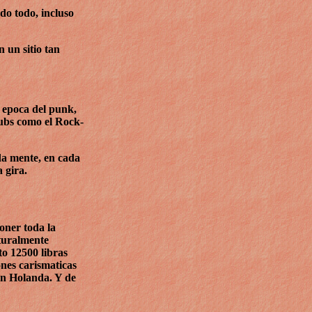
do todo, incluso
 un sitio tan
a epoca del punk,
lubs como el Rock-
da mente, en cada
 gira.
oner toda la
aturalmente
to 12500 libras
nes carismaticas
 en Holanda. Y de