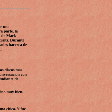
er una
a parte, la
ha de Mark
traits. Durante
dades hacerca de
..
os discos mas
conversacion con
tudiante de
vino muy bien.
una chica. Y fue