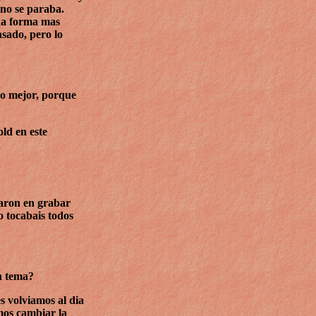
 no se paraba.
una forma mas
sado, pero lo
ho mejor, porque
old en este
daron en grabar
o tocabais todos
n tema?
s volviamos al dia
mos cambiar la