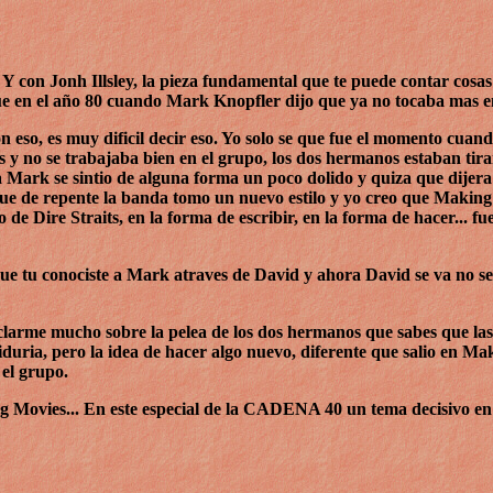
. Y con Jonh Illsley, la pieza fundamental que te puede contar cosa
ue en el año 80 cuando Mark Knopfler dijo que ya no tocaba mas en
n eso, es muy dificil decir eso. Yo solo se que fue el momento cua
 no se trabajaba bien en el grupo, los dos hermanos estaban tiran
 Mark se sintio de alguna forma un poco dolido y quiza que dijera
rque de repente la banda tomo un nuevo estilo y yo creo que Making
de Dire Straits, en la forma de escribir, en la forma de hacer... fu
orque tu conociste a Mark atraves de David y ahora David se va no 
larme mucho sobre la pelea de los dos hermanos que sabes que las
iduria, pero la idea de hacer algo nuevo, diferente que salio en M
 el grupo.
g Movies... En este especial de la CADENA 40 un tema decisivo en 