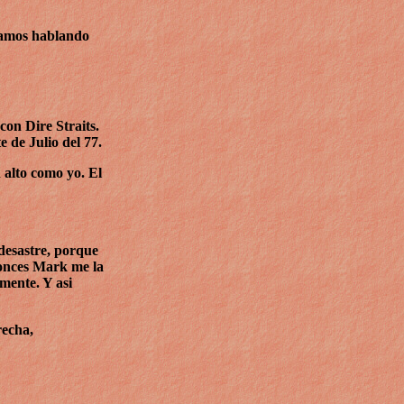
stamos hablando
on Dire Straits.
 de Julio del 77.
 alto como yo. El
 desastre, porque
ntonces Mark me la
mente. Y asi
recha,