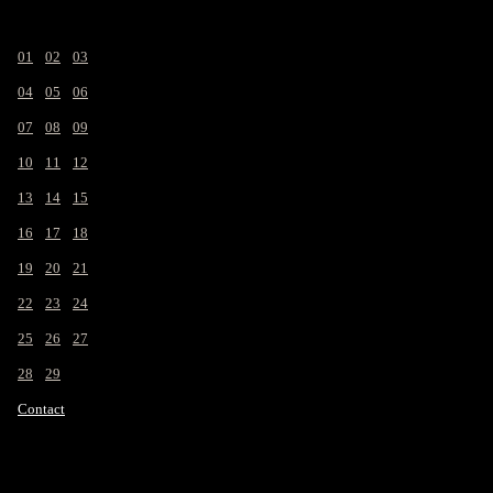
--
01
--
02
--
03
--
04
--
05
--
06
--
07
--
08
--
09
--
10
--
11
--
12
--
13
--
14
--
15
--
16
--
17
--
18
--
19
--
20
--
21
--
22
--
23
--
24
--
25
--
26
--
27
--
28
--
29
--
Contact