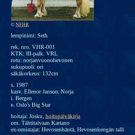
©
NFHR
lempinimi: Seth
rek. nro. VHR-001
KTK: III-palk. VRL
rotu: norjanvuonohevonen
sukupuoli: ori
säkäkorkeus: 132cm
s. 1987
kasv. Ellenor Janson
Norja
,
i. Bergen
e. Oslo's Big Star
hoitaja: Josku,
hoitopäiväkirja
om. Tähtitaivaan Kartano
ex-omistajat: Hevosenhäntä, Hevosenkengän talli