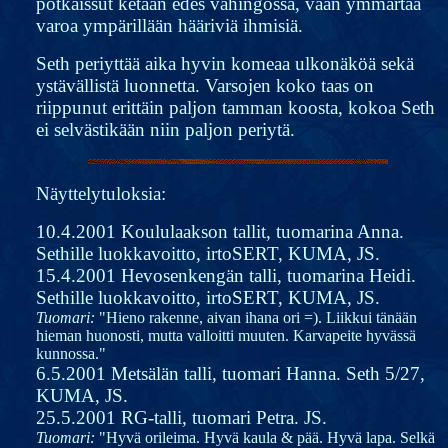
potkaissut ketään edes vahingossa, vaan ymmärtää
varoa ympärillään hääriviä ihmisiä.
Seth periyttää aika hyvin komeaa ulkonäköä sekä
ystävällistä luonnetta. Varsojen koko taas on
riippunut erittäin paljon tamman koosta, kokoa Seth
ei selvästikään niin paljon periytä.
Näyttelytuloksia:
10.4.2001 Koululaakson tallit, tuomarina Anna.
Sethille luokkavoitto, irtoSERT, KUMA, JS.
15.4.2001 Hevosenkengän talli, tuomarina Heidi.
Sethille luokkavoitto, irtoSERT, KUMA, JS.
Tuomari:
"Hieno rakenne, aivan ihana ori =). Liikkui tänään
hieman huonosti, mutta valloitti muuten. Karvapeite hyvässä
kunnossa."
6.5.2001 Metsälän talli, tuomari Hanna. Seth 5/27,
KUMA, JS.
25.5.2001 RG-talli, tuomari Petra. JS.
Tuomari:
"Hyvä orileima. Hyvä kaula & pää. Hyvä lapa. Selkä