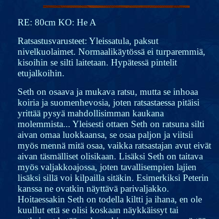
RE: 80cm KO: He A
Ratsastusvarusteet: Yleissatula, paksut
nivelkuolaimet. Normaalikäytössä ei turparemmiä,
kisoihin se silti laitetaan. Hypätessä pintelit
etujalkoihin.
Seth on osaava ja mukava ratsu, mutta se inhoaa
koiria ja suomenhevosia, joten ratsastaessa pitäisi
yrittää pysyä mahdollisimman kaukana
molemmista... Yleisesti ottaen Seth on ratsuna silti
aivan omaa luokkaansa, se osaa paljon ja viitsii
myös mennä mitä osaa, vaikka ratsastajan avut eivät
aivan täsmälliset olisikaan. Lisäksi Seth on taitava
myös valjakkoajossa, joten tavallisempien lajien
lisäksi sillä voi kilpailla sitäkin. Esimerkiksi Peterin
kanssa ne ovatkin näyttävä parivaljakko.
Hoitaessakin Seth on todella kiltti ja ihana, en ole
kuullut että se olisi koskaan näykkäissyt tai