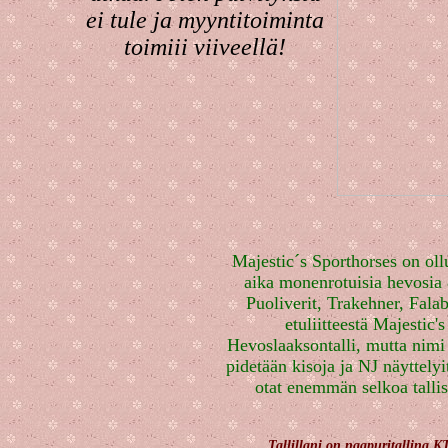
ei tule ja myyntitoiminta
toimiii viiveellä!
Majestic´s Sporthorses on oll
aika monenrotuisia hevosia
Puoliverit, Trakehner, Falab
etuliitteestä Majestic'
Hevoslaaksontalli, mutta nimi 
pidetään kisoja ja NJ näyttely
otat enemmän selkoa tallist
Tallillani on naapuritallina
KT