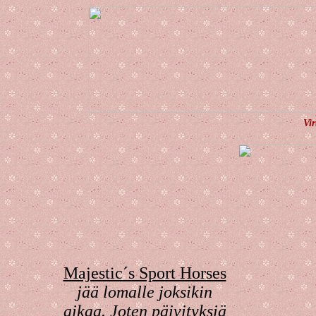
Vir
Majestic´s Sport Horses
jää lomalle joksikin
aikaa. Joten päivityksiä