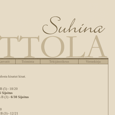
asvatit
Toiminta
Tekijänoikeus
Vieraskirja
osta kisatut kisat.
 B (5) - 18/20
5 Sijoitus
 B (3) -
6/30 Sijoitus
50
B (3) - 12/21