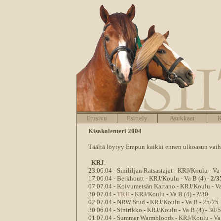
Etusivu
Esittely
Asukkaat
K
Kisakalenteri 2004
Täältä löytyy Empun kaikki ennen ulkoasun vaihd
KRJ
:
23.06.04 - Sinililjan Ratsastajat - KRJ/Koulu - Va
17.06.04 - Berkhoutt - KRJ/Koulu - Va B (4) -
2/3
07.07.04 - Koivumetsän Kartano - KRJ/Koulu - Va
30.07.04 -
TRH
- KRJ/Koulu - Va B (4) - ?/30
02.07.04 - NRW Stud - KRJ/Koulu - Va B - 25/25
30.06.04 - Sinirikko - KRJ/Koulu - Va B (4) - 30/
01.07.04 - Summer Warmbloods - KRJ/Koulu - Va 