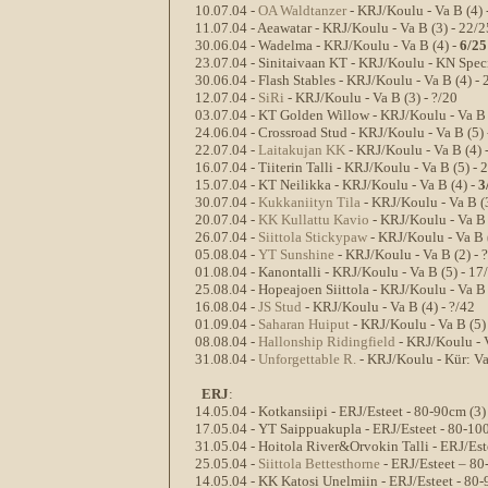
10.07.04 -
OA Waldtanzer
- KRJ/Koulu - Va B (4) 
11.07.04 - Aeawatar - KRJ/Koulu - Va B (3) - 22/2
30.06.04 - Wadelma - KRJ/Koulu - Va B (4) -
6/25
23.07.04 - Sinitaivaan KT - KRJ/Koulu - KN Speci
30.06.04 - Flash Stables - KRJ/Koulu - Va B (4) -
12.07.04 -
SiRi
- KRJ/Koulu - Va B (3) - ?/20
03.07.04 - KT Golden Willow - KRJ/Koulu - Va B 
24.06.04 - Crossroad Stud - KRJ/Koulu - Va B (5) 
22.07.04 -
Laitakujan KK
- KRJ/Koulu - Va B (4) 
16.07.04 - Tiiterin Talli - KRJ/Koulu - Va B (5) - 
15.07.04 - KT Neilikka - KRJ/Koulu - Va B (4) -
3
30.07.04 -
Kukkaniityn Tila
- KRJ/Koulu - Va B (3
20.07.04 -
KK Kullattu Kavio
- KRJ/Koulu - Va B 
26.07.04 -
Siittola Stickypaw
- KRJ/Koulu - Va B (
05.08.04 -
YT Sunshine
- KRJ/Koulu - Va B (2) - 
01.08.04 - Kanontalli - KRJ/Koulu - Va B (5) - 17
25.08.04 - Hopeajoen Siittola - KRJ/Koulu - Va B 
16.08.04 -
JS Stud
- KRJ/Koulu - Va B (4) - ?/42
01.09.04 -
Saharan Huiput
- KRJ/Koulu - Va B (5) 
08.08.04 -
Hallonship Ridingfield
- KRJ/Koulu - V
31.08.04 -
Unforgettable R.
- KRJ/Koulu - Kür: Va 
ERJ
:
14.05.04 - Kotkansiipi - ERJ/Esteet - 80-90cm (3)
17.05.04 - YT Saippuakupla - ERJ/Esteet - 80-100
31.05.04 - Hoitola River&Orvokin Talli - ERJ/Est
25.05.04 -
Siittola Bettesthorne
- ERJ/Esteet – 80
14.05.04 - KK Katosi Unelmiin - ERJ/Esteet - 80-