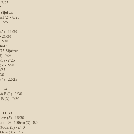
- ?/25
5
 Sijoitus
al (2) - 6/20
 20/25
(5) - 11/30
- 21/30
- ?/30
26/43
/25 Sijoitus
) - ?/30
(3) - ?/25
5) - ?/50
?/25
/30
(4) - 22/25
- ?/45
a B (3) - ?/30
B (3) - ?/20
 - 11/30
 cm (5) - 16/30
eet – 80-100cm (3) - 8/20
-90cm (3) - ?/40
90cm (3) - 17/20