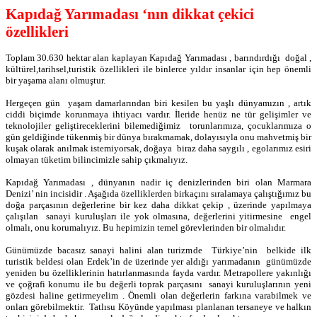
Kapıdağ Yarımadası ‘nın dikkat çekici
özellikleri
Toplam 30.630 hektar alan kaplayan Kapıdağ Yarımadası , barındırdığı
doğal ,
kültürel,tarihsel,turistik özellikleri ile binlerce yıldır insanlar için hep önemli
bir yaşama alanı olmuştur.
Hergeçen gün
yaşam damarlarından biri kesilen bu yaşlı dünyamızın , artık
ciddi biçimde korunmaya ihtiyacı vardır. İleride henüz ne tür gelişimler ve
teknolojiler geliştireceklerini bilemediğimiz
torunlarımıza, çocuklarımıza o
gün geldiğinde tükenmiş bir dünya bırakmamak, dolayısıyla onu mahvetmiş bir
kuşak olarak anılmak istemiyorsak, doğaya
biraz daha saygılı , egolarımız esiri
olmayan tüketim bilincimizle sahip çıkmalıyız.
Kapıdağ Yarımadası , dünyanın nadir iç denizlerinden biri olan Marmara
Denizi’ nin incisidir . Aşağıda özelliklerden birkaçını sıralamaya çalıştığımız bu
doğa parçasının değerlerine bir kez daha dikkat çekip , üzerinde yapılmaya
çalışılan
sanayi kuruluşları ile yok olmasına, değerlerini yitirmesine
engel
olmalı, onu korumalıyız. Bu hepimizin temel görevlerinden bir olmalıdır.
Günümüzde bacasız sanayi halini alan turizmde
Türkiye’nin
belkide ilk
turistik beldesi olan Erdek’in de üzerinde yer aldığı yarımadanın
günümüzde
yeniden bu özelliklerinin hatırlanmasında fayda vardır. Metrapollere yakınlığı
ve çoğrafi konumu ile bu değerli toprak parçasını
sanayi kuruluşlarının yeni
gözdesi haline getirmeyelim . Önemli olan değerlerin farkına varabilmek ve
onları görebilmektir.
Tatlısu Köyünde yapılması planlanan tersaneye ve halkın