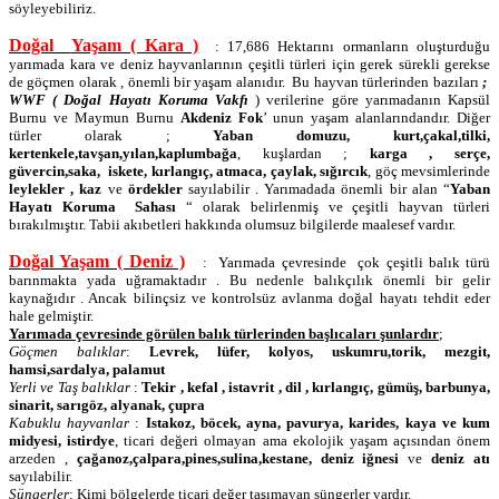
söyleyebiliriz.
Doğal
Yaşam ( Kara )
: 17,686 Hektarını ormanların oluşturduğu
yarımada kara ve deniz hayvanlarının çeşitli türleri için gerek sürekli gerekse
de göçmen olarak , önemli bir yaşam alanıdır.
Bu hayvan türlerinden bazıları
;
WWF ( Doğal Hayatı Koruma Vakfı
) verilerine göre yarımadanın Kapsül
Burnu ve Maymun Burnu
Akdeniz Fok
’ unun yaşam alanlarındandır. Diğer
türler olarak ;
Yaban domuzu, kurt,çakal,tilki,
kertenkele,tavşan,yılan,kaplumbağa
, kuşlardan ;
karga , serçe,
güvercin,saka,
iskete, kırlangıç, atmaca, çaylak, sığırcık
, göç mevsimlerinde
leylekler , kaz
ve
ördekler
sayılabilir . Yarımadada önemli bir alan “
Yaban
Hayatı Koruma
Sahası
“ olarak belirlenmiş ve çeşitli hayvan türleri
bırakılmıştır. Tabii akıbetleri hakkında olumsuz bilgilerde maalesef vardır.
Doğal Yaşam ( Deniz )
:
Yarımada çevresinde
çok çeşitli balık türü
barınmakta yada uğramaktadır . Bu nedenle balıkçılık önemli bir gelir
kaynağıdır . Ancak bilinçsiz ve kontrolsüz avlanma doğal hayatı tehdit eder
hale gelmiştir.
Yarımada çevresinde görülen balık türlerinden başlıcaları şunlardır
;
Göçmen balıklar
:
Levrek, lüfer, kolyos, uskumru,torik, mezgit,
hamsi,sardalya, palamut
Yerli ve Taş balıklar
:
Tekir , kefal , istavrit , dil , kırlangıç, gümüş, barbunya,
sinarit, sarıgöz, alyanak, çupra
Kabuklu hayvanlar
:
Istakoz, böcek, ayna, pavurya, karides, kaya ve kum
midyesi, istirdye
, ticari değeri olmayan ama ekolojik yaşam açısından önem
arzeden ,
çağanoz,çalpara,pines,sulina,kestane, deniz iğnesi
ve
deniz atı
sayılabilir.
Süngerler
: Kimi bölgelerde ticari değer taşımayan süngerler vardır.