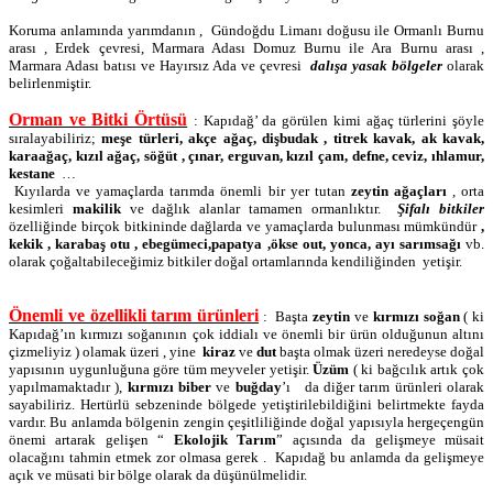
Koruma anlamında yarımdanın ,
Gündoğdu Limanı doğusu ile Ormanlı Burnu
arası , Erdek çevresi, Marmara Adası Domuz Burnu ile Ara Burnu arası ,
Marmara Adası batısı ve Hayırsız Ada ve çevresi
dalışa yasak bölgeler
olarak
belirlenmiştir.
Orman ve Bitki Örtüsü
: Kapıdağ’ da görülen kimi ağaç türlerini şöyle
sıralayabiliriz;
meşe türleri, akçe ağaç, dişbudak , titrek kavak, ak kavak,
karaağaç, kızıl ağaç, söğüt , çınar, erguvan, kızıl çam, defne, ceviz, ıhlamur,
kestane
…
Kıyılarda ve yamaçlarda tarımda önemli bir yer tutan
zeytin ağaçları
, orta
kesimleri
makilik
ve dağlık alanlar tamamen ormanlıktır.
Şifalı bitkiler
özelliğinde birçok bitkininde dağlarda ve yamaçlarda bulunması mümkündür
,
kekik , karabaş otu , ebegümeci,papatya ,ökse out, yonca, ayı sarımsağı
vb.
olarak çoğaltabileceğimiz bitkiler doğal ortamlarında kendiliğinden
yetişir.
Önemli ve özellikli tarım ürünleri
:
Başta
zeytin
ve
kırmızı soğan
( ki
Kapıdağ’ın kırmızı soğanının çok iddialı ve önemli bir ürün olduğunun altını
çizmeliyiz ) olamak üzeri , yine
kiraz
ve
dut
başta olmak üzeri neredeyse doğal
yapısının uygunluğuna göre tüm meyveler yetişir.
Üzüm
( ki bağcılık artık çok
yapılmamaktadır ),
kırmızı biber
ve
buğday
’ı
da diğer tarım ürünleri olarak
sayabiliriz. Hertürlü sebzeninde bölgede yetiştirilebildiğini belirtmekte fayda
vardır. Bu anlamda bölgenin zengin çeşitliliğinde doğal yapısıyla hergeçengün
önemi artarak gelişen “
Ekolojik Tarım
” açısında da gelişmeye müsait
olacağını tahmin etmek zor olmasa gerek .
Kapıdağ bu anlamda da gelişmeye
açık ve müsati bir bölge olarak da düşünülmelidir.