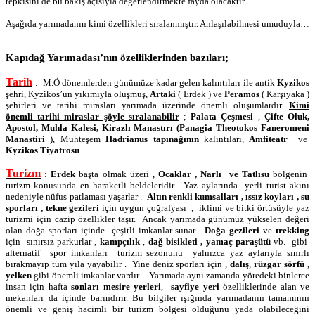
tepkisini de bu bakış açısıyla değerlendirmekte fayda olacaktır.
Aşağıda yarımadanın kimi özellikleri sıralanmıştır. Anlaşılabilmesi umuduyla…
Kapıdağ Yarımadası’nın özelliklerinden bazıları;
Tarih
:
M.Ö dönemlerden günümüze kadar gelen kalıntıları ile antik
Kyzikos
şehri, Kyzikos’un yıkımıyla oluşmuş,
Artaki
( Erdek ) ve
Peramos
( Karşıyaka )
şehirleri ve tarihi mirasları yarımada üzerinde önemli oluşumlardır.
Kimi
önemli tarihi miraslar şöyle sıralanabilir
;
Palata Çeşmesi
,
Çifte Oluk,
Apostol, Muhla Kalesi, Kirazlı Manastırı (
Panagia Theotokos Faneromeni
Manastiri
), Muhteşem
Hadrianus tapınağının
kalıntıları,
Amfiteatr
ve
Kyzikos Tiyatrosu
Turizm
:
Erdek
başta olmak üzeri ,
Ocaklar , Narlı
ve Tatlısu
bölgenin
turizm konusunda en haraketli beldeleridir.
Yaz aylarında
yerli turist akını
nedeniyle nüfus patlaması yaşarlar .
Altın renkli kumsalları , ıssız koyları , su
sporları , tekne gezileri
için uygun çoğrafyası
,
iklimi ve bitki örtüsüyle yaz
turizmi için cazip özellikler taşır.
Ancak yarımada günümüz yükselen değeri
olan doğa sporları içinde
çeşitli imkanlar sunar .
Doğa gezileri
ve
trekking
için
sınırsız parkurlar ,
kampçılık
,
dağ bisikleti , yamaç paraşütü
vb.
gibi
alternatif
spor imkanları
turizm sezonunu
yalnızca yaz aylarıyla sınırlı
bırakmayıp tüm yıla yayabilir .
Yine deniz sporları için ,
dalış
,
rüzgar sörfü
,
yelken
gibi önemli imkanlar vardır .
Yarımada aynı zamanda yöredeki binlerce
insan için hafta
sonları mesire yerleri
,
sayfiye yeri
özelliklerinde alan ve
mekanları da içinde barındırır. Bu bilgiler ışığında yarımadanın tamamının
önemli ve geniş hacimli bir turizm bölgesi olduğunu yada olabileceğini