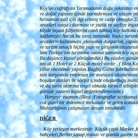
Köy'ün coğrafyası Yarımadanın doğu yakasının en 
ve doğal yapısını içinde barındırması ve ulaşım yer
herzaman tatil için ilgi cekmiş ve cazip olmuştur.
arazileri satışa cıkarması ve yazlık ve sayfiye inşa
köyde inşaat faliyetlerini canlı tutmuş köy halkına
sağlamıştır.Ancak bu süreç sonunda başka sorunl
arazilerin kalmaması ,ekonomik durgunluk, yapıla
ve turizm amaçlı hiçbir yapı ve girişimin oluştur
tüm Türkiye'nin turizmine sunma şansının köy açısı
Bu düşünce kişisel görüşümdür.) Bu yüzden günüm
ancak 1 Hotel ve 2 Küçük motel vardır . ( Bknz.K
yıllar öncesinde yapılan Bagfaş Gübre fabrikaların
tam karşısında enteresan bir manzara oluşturması 
boşalan atıkları ile körfez içinde oluşturduğu man
ve dış turist akımına engel olmada birincil sebeple
görüşte yazarın kişisel değerlendirmesidir.)
Herşeye ragmen (Bknz ;Fotograflar sayfasına) 
cok güzel bir dnlenmce mekanıdır ve gelen konukl
Muhtarlığının çalışmaları devam etmektedir.
DİĞER
Köy yerleşim merkezinde Küçük çaplı Market ,ba
bahçeleri,Berber,kasap,manav ve günlük gazete 