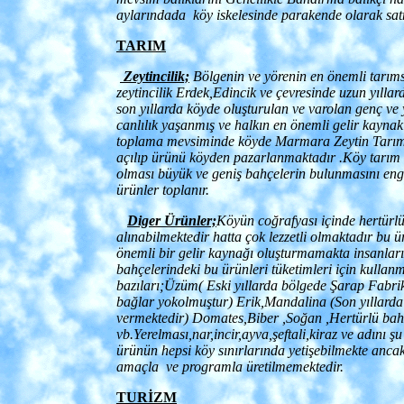
aylarındada köy iskelesinde parakende olarak sat
TARIM
Zeytincilik;
Bölgenin ve yörenin en önemli tarım
zeytincilik Erdek,Edincik ve çevresinde uzun yıllar
son yıllarda köyde oluşturulan ve varolan genç ve 
canlılık yaşanmış ve halkın en önemli gelir kayna
toplama mevsiminde köyde Marmara Zeytin Tarım 
açılıp ürünü köyden pazarlanmaktadır .Köy tarım 
olması büyük ve geniş bahçelerin bulunmasını eng
ürünler toplanır.
Diger Ürünler;
Köyün coğrafyası içinde hertür
alınabilmektedir hatta çok lezzetli olmaktadır bu ü
önemli bir gelir kaynağı oluşturmamakta insanlar
bahçelerindeki bu ürünleri tüketimleri için kullan
bazıları;Üzüm( Eski yıllarda bölgede Şarap Fab
bağlar yokolmuştur) Erik,Mandalina (Son yıllarda 
vermektedir) Domates,Biber ,Soğan ,Hertürlü bah
vb.Yerelması,nar,incir,ayva,şeftali,kiraz ve adını
ürünün hepsi köy sınırlarında yetişebilmekte ancak 
amaçla ve programla üretilmemektedir.
TURİZM