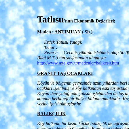
Tatlısu
'nun Ekonomik Değerleri;
Maden : ANTIMUAN ( Sb )
Erdek-Tatlisu Yatagi:
Tenor : -
Rezerv: Gecmis yillarda isletilmis olup 50 0
Bilgi M.T.A nın sayfasından alınmıştır
http://www.mta.gov.tr/madenler/balikesir.htm
GRANİT TAŞ OCAKLARI
Köyün ve bölgenin çevresinde uzun yıllardan beri 
ocakları işletilmiş ve köy halkından eski taş ustalar
Köyün dere yatağında çalışan işletmeden de taş ür
konuda herhangi bir faliyet bulunmamaktadır .Köy
yerine işcisi olmuşlardır.
BALIKÇILIK
Köy halkının bir kısmı küçük balıkçılık ile uğraşma
mevsim balıklarını Genellikle Bandırma balıkçı 