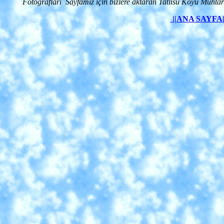
Fotografları Sayfamız için bizlere aktaran Tatlısu Köyü Muhtar
||ANA SAYFA|