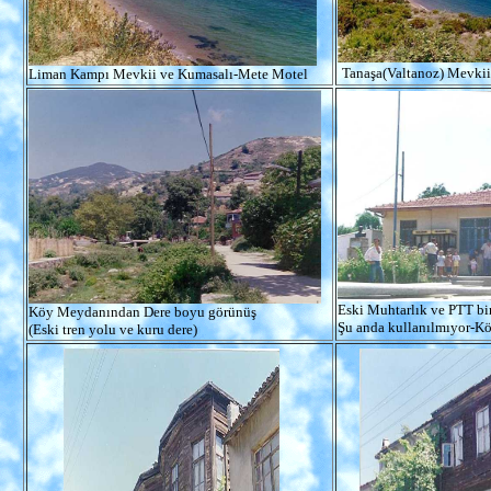
Tanaşa(Valtanoz) Mevkii
Liman Kampı Mevkii ve Kumasalı-Mete Motel
Eski Muhtarlık ve PTT bi
Köy Meydanından Dere boyu görünüş
Şu anda kullanılmıyor-K
(Eski tren yolu ve kuru dere)