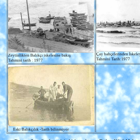
Çay bahçelerinden İskeley
Zeytinlikten Balıkçı iskelesine bakış
Tahmini Tarih:1977
Tahmini tarih : 1977
Eski Balıkçılık -Tarih bilinmiyor