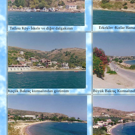
Erkekler -Kızlar Ham
Tatlısu Köy- İskele ve diğer dalgakıran
Küçük Bakraç kumsalından görünüm
Büyük Bakraç Kumsalın