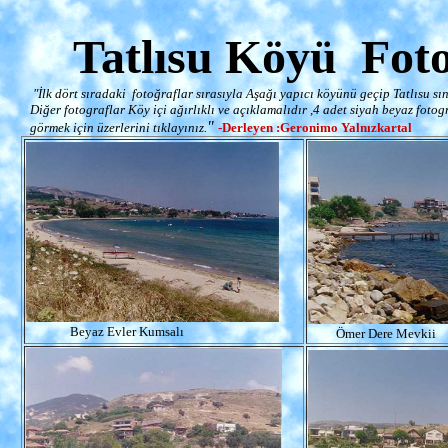
Tatlısu Köyü Foto
"İlk dört sıradaki fotoğraflar sırasıyla Aşağı yapıcı köyünü geçip Tatlısu sı
Diğer fotograflar Köy içi ağırlıklı ve açıklamalıdır ,4 adet siyah beyaz fotog
"
görmek için üzerlerini tıklayınız.
-Derleyen :Geronimo Yalnızkartal
Beyaz Evler Kumsalı
Ömer Dere Mevkii