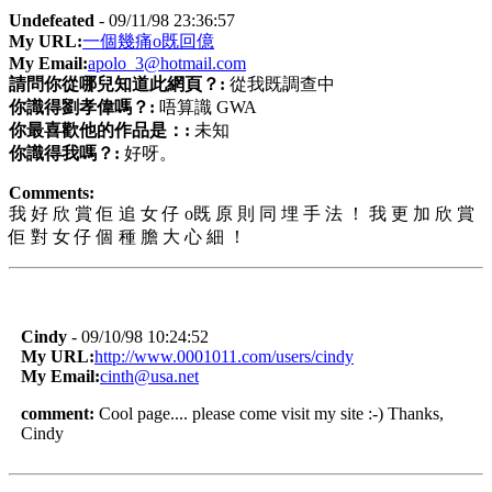
Undefeated
- 09/11/98 23:36:57
My URL:
一個幾痛o既回億
My Email:
apolo_3@hotmail.com
請問你從哪兒知道此網頁？:
從我既調查中
你識得劉孝偉嗎？:
唔算識 GWA
你最喜歡他的作品是：:
未知
你識得我嗎？:
好呀。
Comments:
我 好 欣 賞 佢 追 女 仔 o既 原 則 同 埋 手 法 ！ 我 更 加 欣 賞
佢 對 女 仔 個 種 膽 大 心 細 ！
Cindy
- 09/10/98 10:24:52
My URL:
http://www.0001011.com/users/cindy
My Email:
cinth@usa.net
comment:
Cool page.... please come visit my site :-) Thanks,
Cindy