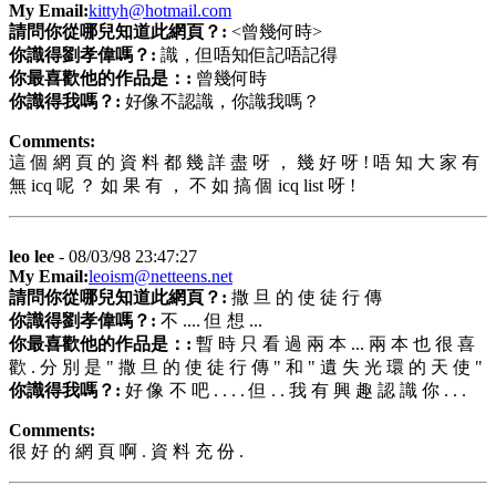
My Email:
kittyh@hotmail.com
請問你從哪兒知道此網頁？:
<曾幾何時>
你識得劉孝偉嗎？:
識，但唔知佢記唔記得
你最喜歡他的作品是：:
曾幾何時
你識得我嗎？:
好像不認識，你識我嗎？
Comments:
這 個 網 頁 的 資 料 都 幾 詳 盡 呀 ， 幾 好 呀 ! 唔 知 大 家 有
無 icq 呢 ？ 如 果 有 ， 不 如 搞 個 icq list 呀 !
leo lee
- 08/03/98 23:47:27
My Email:
leoism@netteens.net
請問你從哪兒知道此網頁？:
撒 旦 的 使 徒 行 傳
你識得劉孝偉嗎？:
不 .... 但 想 ...
你最喜歡他的作品是：:
暫 時 只 看 過 兩 本 ... 兩 本 也 很 喜
歡 . 分 別 是 " 撒 旦 的 使 徒 行 傳 " 和 " 遺 失 光 環 的 天 使 "
你識得我嗎？:
好 像 不 吧 . . . . 但 . . 我 有 興 趣 認 識 你 . . .
Comments:
很 好 的 網 頁 啊 . 資 料 充 份 .