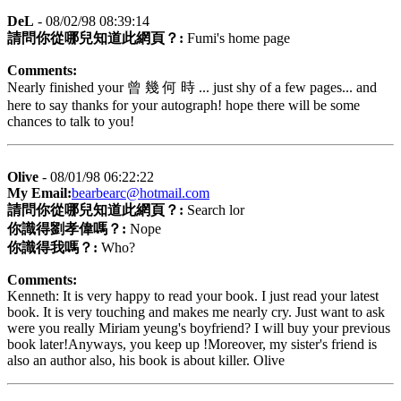
DeL
- 08/02/98 08:39:14
請問你從哪兒知道此網頁？:
Fumi's home page
Comments:
Nearly finished your 曾 幾 何 時 ... just shy of a few pages... and
here to say thanks for your autograph! hope there will be some
chances to talk to you!
Olive
- 08/01/98 06:22:22
My Email:
bearbearc@hotmail.com
請問你從哪兒知道此網頁？:
Search lor
你識得劉孝偉嗎？:
Nope
你識得我嗎？:
Who?
Comments:
Kenneth: It is very happy to read your book. I just read your latest
book. It is very touching and makes me nearly cry. Just want to ask
were you really Miriam yeung's boyfriend? I will buy your previous
book later!Anyways, you keep up !Moreover, my sister's friend is
also an author also, his book is about killer. Olive