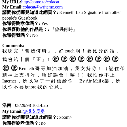
My URL:
http://come.to/colacat
My Email:
colacat@writeme.com
請問你從哪兒知道此網頁？:
Kenneth Lau Signature from other
people's Guestbook
你識得劉孝偉嗎？:
Yes
你最喜歡他的作品是：:
『曾幾何時』
你識得我嗎？:
No
Comments:
我 睇 完 『 曾 幾 何 時 』 ， 好 touch 啊 ！ 要 比 分 的 話 ，
㊣ ㊣ ㊣ ㊣ ㊣ ㊣ ㊣ ㊣
我 會 給 十 個 『 正 』！
㊣ ㊣
Kenneth 哥 哥 加 油 加 油 ， 我 支 持 你 ！ （ 記 住 係
精 神 上 支 持 咋 ， 唔 好 誤 會 ！ 嘻 ！ ） 我 怕 你 不 上
Internet ， 所 以 寫 了 一 封 信 給 你 ， By Air Mail o架 ， 所
以 你 不 要 ignore 我 的 心 意 。
浩南
- 08/29/98 10:14:25
My Email:
@找支反身
請問你從哪兒知道此網頁？:
xoom>
你識得劉孝偉嗎？:
no