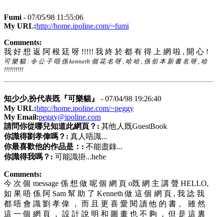
Fumi
- 07/05/98 11:55:06
My URL:
http://home.ipoline.com/~fumi
Comments:
我 好 想 返 阿 根 廷 呀 !!!!! 我 終 於 都 有 得 上 網 啦 , 開 心 !
可 樂 貓 : 令 公 子 唔 係 kenneth 個 花 名 呀 , 哈 哈 , 係 佢 本 新 書 名 呀 , 哈
!!!!!!!!!!
知少少,扮代表既『可樂貓』
- 07/04/98 19:26:40
My URL:
http://home.ipoline.com/~peggy
My Email:
peggy@ipoline.com
請問你從哪兒知道此網頁？:
其他人既GuestBook
你識得劉孝偉嗎？:
真人唔識...
你最喜歡他的作品是：:
不能盡錄...
你識得我嗎？:
可能識掛...hehe
Comments:
今 次 個 message 係 想 做 呢 個 網 頁 o既 網 主 講 聲 HELLO,
如 果 唔 係 阿 Sam 幫 助 了 Kenneth 做 這 個 網 頁 , 我 諗 我
都 唔 會 識 劉 孝 偉 ， 而 且 更 喜 愛 閱 讀 他 的 書 。 雖 然
這 一 個 網 頁 ， 設 計 說 明 和 圖 畫 也 不 夠 ， 但 是 這 裏