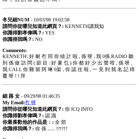
冬兒細NUM
- 10/03/98 19:02:58
請問你從哪兒知道此網頁？:
KENNETH講我知
你識得劉孝偉嗎？:
YES
你識得我嗎？:
NO
Comments:
KENNETH: 好 耐 冇 同 你 傾 計 啦 , 係 呀 , 我 0係 RADIO 聽
到 係 做 訪 問 ( 節 目 : 好 薯 乜 ) 你 都 好 少 出 聲 咁 , 係 呀 ,
我 CALL 你 雞 留 阿 琳 0架 , 你 認 住 啦 , 一 見 到 我 名 記 得
覆 呀 ! ! 拜
細 路 女
- 09/29/98 01:46:35
My Email:
冇 呀
請問你從哪兒知道此網頁？:
你 ICQ INFO
你識得劉孝偉嗎？:
認 識
你最喜歡他的作品是：:
全 部
你識得我嗎？:
你 係 ...... !?!?!?