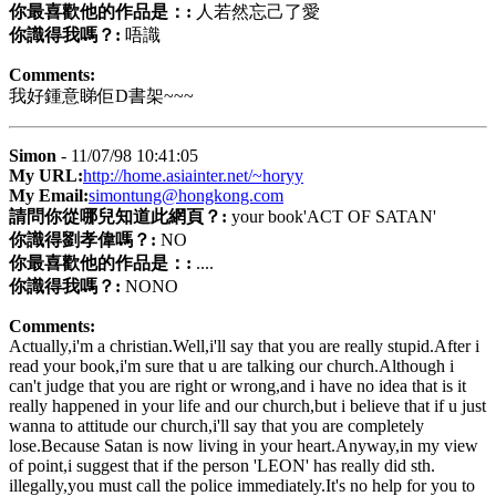
你最喜歡他的作品是：:
人若然忘己了愛
你識得我嗎？:
唔識
Comments:
我好鍾意睇佢D書架~~~
Simon
- 11/07/98 10:41:05
My URL:
http://home.asiainter.net/~horyy
My Email:
simontung@hongkong.com
請問你從哪兒知道此網頁？:
your book'ACT OF SATAN'
你識得劉孝偉嗎？:
NO
你最喜歡他的作品是：:
....
你識得我嗎？:
NONO
Comments:
Actually,i'm a christian.Well,i'll say that you are really stupid.After i
read your book,i'm sure that u are talking our church.Although i
can't judge that you are right or wrong,and i have no idea that is it
really happened in your life and our church,but i believe that if u just
wanna to attitude our church,i'll say that you are completely
lose.Because Satan is now living in your heart.Anyway,in my view
of point,i suggest that if the person 'LEON' has really did sth.
illegally,you must call the police immediately.It's no help for you to