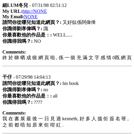
細LUM冬兒
- 07/31/98 02:51:12
My URL:
http://NONE
My Email:
NONE
請問你從哪兒知道此網頁？:
又好似係阿偉俾
你識得劉孝偉嗎？:
識
你最喜歡他的作品是：:
WELL.....
你識得我嗎？:
NO
Comments:
終 於 睇 晒 成 個 網 頁 啦 , 係 一 個 充 滿 文 字 感 情 0既 網 頁
干仔
- 07/29/98 14:04:13
請問你從哪兒知道此網頁？:
his book
你識得劉孝偉嗎？:
no
你最喜歡他的作品是：:
all
你識得我嗎？:
????
Comments:
我 在 書 展 最 後 一 日 見 過 kenneth, 好 多 人 搵 佢 簽 名 呀 ,
之 前 都 唔 知 原 來 佢 咁 紅 .