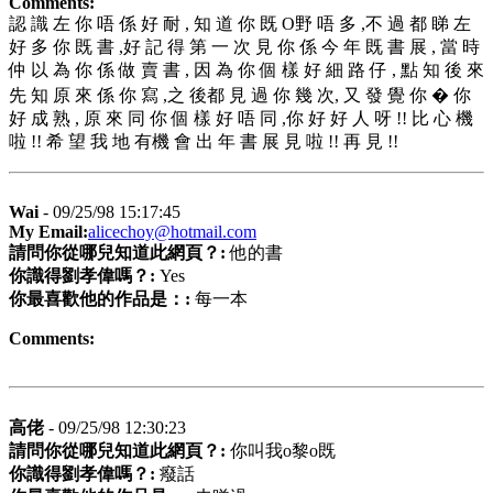
Comments:
認 識 左 你 唔 係 好 耐 , 知 道 你 既 O野 唔 多 ,不 過 都 睇 左
好 多 你 既 書 ,好 記 得 第 一 次 見 你 係 今 年 既 書 展 , 當 時
仲 以 為 你 係 做 賣 書 , 因 為 你 個 樣 好 細 路 仔 , 點 知 後 來
先 知 原 來 係 你 寫 ,之 後都 見 過 你 幾 次, 又 發 覺 你 � 你
好 成 熟 , 原 來 同 你 個 樣 好 唔 同 ,你 好 好 人 呀 !! 比 心 機
啦 !! 希 望 我 地 有機 會 出 年 書 展 見 啦 !! 再 見 !!
Wai
- 09/25/98 15:17:45
My Email:
alicechoy@hotmail.com
請問你從哪兒知道此網頁？:
他的書
你識得劉孝偉嗎？:
Yes
你最喜歡他的作品是：:
每一本
Comments:
高佬
- 09/25/98 12:30:23
請問你從哪兒知道此網頁？:
你叫我o黎o既
你識得劉孝偉嗎？:
癈話