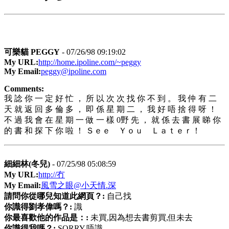
可樂貓 PEGGY
- 07/26/98 09:19:02
My URL:
http://home.ipoline.com/~peggy
My Email:
peggy@ipoline.com
Comments:
我 諗 你 一 定 好 忙 ， 所 以 次 次 找 你 不 到 。 我 仲 有 二
天 就 返 回 多 倫 多 ， 即 係 星 期 二 ， 我 好 唔 捨 得 呀 ！
不 過 我 會 在 星 期 一 做 一 樣 0野 先 ， 就 係 去 書 展 睇 你
的 書 和 探 下 你 啦 ！ Ｓｅｅ Ｙｏｕ Ｌａｔｅｒ！
細細林(冬兒)
- 07/25/98 05:08:59
My URL:
http://冇
My Email:
風雪之眼@小天情.深
請問你從哪兒知道此網頁？:
自己找
你識得劉孝偉嗎？:
識
你最喜歡他的作品是：:
未買,因為想去書剪買,但未去
你識得我嗎？:
SORRY,唔識