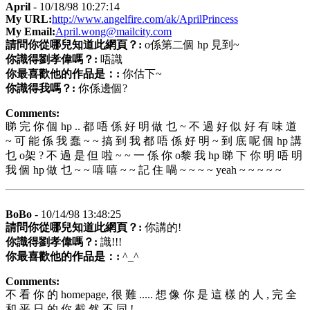
April
- 10/18/98 10:27:14
My URL:
http://www.angelfire.com/ak/AprilPrincess
My Email:
April.wong@mailcity.com
請問你從哪兒知道此網頁？:
o係第二個 hp 見到~
你識得劉孝偉嗎？:
唔識
你最喜歡他的作品是：:
你估下~
你識得我嗎？:
你係邊個?
Comments:
睇 完 你 個 hp .. 都 唔 係 好 明 做 乜 ~ 不 過 好 似 好 有 味 道
~ 可 能 係 我 蠢 ~ ~ 搞 到 我 都 唔 係 好 明 ~ 到 底 呢 個 hp 講
乜 o架 ? 不 過 是 但 啦 ~ ~ 一 係 你 o黎 我 hp 睇 下 你 明 唔 明
我 個 hp 做 乜 ~ ~ 嘻 嘻 ~ ~ 記 住 喎 ~ ~ ~ ~ yeah ~ ~ ~ ~ ~
BoBo
- 10/14/98 13:48:25
請問你從哪兒知道此網頁？:
你講的!
你識得劉孝偉嗎？:
識!!!
你最喜歡他的作品是：:
^_^
Comments:
不 看 你 的 homepage, 很 難 ..... 想 像 你 是 這 樣 的 人 , 完 全
和 平 日 的 你 截 然 不 同 !