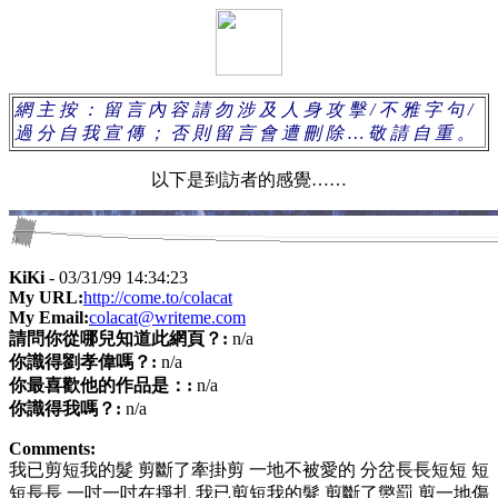
網 主 按 ： 留 言 內 容 請 勿 涉 及 人 身 攻 擊 / 不 雅 字 句 /
過 分 自 我 宣 傳 ； 否 則 留 言 會 遭 刪 除 … 敬 請 自 重 。
以下是到訪者的感覺……
KiKi
- 03/31/99 14:34:23
My URL:
http://come.to/colacat
My Email:
colacat@writeme.com
請問你從哪兒知道此網頁？:
n/a
你識得劉孝偉嗎？:
n/a
你最喜歡他的作品是：:
n/a
你識得我嗎？:
n/a
Comments:
我已剪短我的髮 剪斷了牽掛剪 一地不被愛的 分岔長長短短 短
短長長 一吋一吋在掙扎 我已剪短我的髮 剪斷了懲罰 剪一地傷