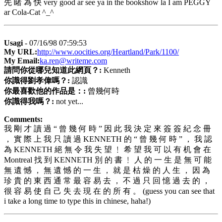
先 睹 為 快 very good ar see ya in the bookshow la I am PEGGY
ar Cola-Cat ^_^
Usagi
- 07/16/98 07:59:53
My URL:
http://www.oocities.org/Heartland/Park/1100/
My Email:
ka.ren@writeme.com
請問你從哪兒知道此網頁？:
Kenneth
你識得劉孝偉嗎？:
認識
你最喜歡他的作品是：:
曾幾何時
你識得我嗎？:
not yet...
Comments:
我 剛 才 讀 過 “ 曾 幾 何 時 ” 因 此 我 決 定 來 簽 簽 紀 念 冊
， 實 際 上 我 只 讀 過 KENNETH 的 “ 曾 幾 何 時 ” ， 我 認
為 KENNETH 絕 無 令 我 失 望 ﹗ 希 望 我 可 以 有 机 會 在
Montreal 找 到 KENNETH 別 的 書 ﹗ 人 的 一 生 是 無 可 能
無 遺 憾 ， 無 遺 憾 的 一 生 ， 就 是 枯 燥 的 人 生 ， 因 為
珍 貴 的 東 西 通 常 最 容 易 去 ， 不 過 只 回 憶 過 去 的 ，
很 容 易 使 自 己 失 去 現 在 的 所 有 。 (guess you can see that
i take a long time to type this in chinese, haha!)