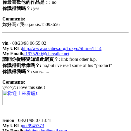
你最喜歡他的作品是：:
no
你識得我嗎？:
yes
Comments:
妳好嗎? 我icq.no.is.15093656
vin
- 08/23/98 06:55:02
My URL:
http://www.oocities.org/Tokyo/Shrine/1114
My Email:
a1975200@chevalier.net
請問你從哪兒知道此網頁？:
link from other h.p.
你識得劉孝偉嗎？:
no,but i've read some of his "product"
你識得我嗎？:
sorry......
Comments:
\(^o^)/: i love this site!!
lemon
- 08/21/98 07:13:41
My URL:
no 9945373
My Email:
nightingales@mail.com.