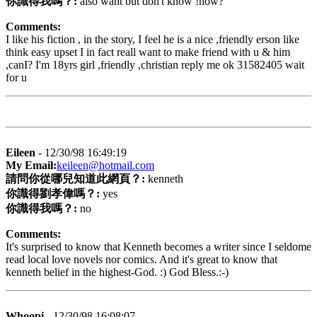
你識得我嗎？:
also want but don't know !how?
Comments:
I like his fiction , in the story, I feel he is a nice ,friendly erson
like
think easy upset I in fact reall want to make friend with u & him
,canI? I'm 18yrs girl ,friendly ,christian reply me ok 31582405 wait
for u
Eileen
- 12/30/98 16:49:19
My Email:
keileen@hotmail.com
請問你從哪兒知道此網頁？:
kenneth
你識得劉孝偉嗎？:
yes
你識得我嗎？:
no
Comments:
It's surprised to know that Kenneth becomes a writer since I seldome
read local love novels nor comics. And it's great to know that
kenneth belief in the highest-God. :) God Bless.:-)
Whoopi
- 12/30/98 16:08:07