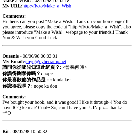
Make a Wish!
- 08/10/98 10:55:18
My URL:
http://fly.to/Make_a_Wish
Comments:
Hi there, can you post "Make a Wish!" Link on your homepage? If
you agree, please copy the code at "http://fly.to/Make_a_Wish", also
please introduce "Make a Wish!" webpage to your friends.! Thank
You & Wish you Good Luck!
Queenie
- 08/06/98 00:03:01
My Email:
ymyq@cyberramp.net
請問你從哪兒知道此網頁？:
<曾幾何時>
你識得劉孝偉嗎？:
nope
你最喜歡他的作品是：:
kinda la~
你識得我嗎？:
nope ka don
Comments:
I've bought your book, and it was good! I like it through~! You do
have ICQ ke mai? Cool~ So, can I have your UIN plz... thankz
=*O
Kit
- 08/05/98 10:50:32