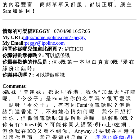
的 內 容 豐 富 ， 簡 簡 單 單 又 舒 服 ， 都 幾 正 呀 。 網 主
Sam 加 油 啊 ！
情深的可樂貓PEGGY
- 07/04/98 16:57:05
My URL:
http://home.ipoline.com/~peggy
My Email:
peggy@ipoline.com
請問你從哪兒知道此網頁？:
網主ICQ
你識得劉孝偉嗎？:
可以話係識
你最喜歡他的作品是：
佢 o既 第 一 本 坦 白 真 實 0既『愛 在
緣 份 出 錯 時』
你識得我嗎？:
可以講做唔識
Comments:
o靚 妹 『 問 題 妹 』 都 返 埋 香 港 ， 我 係 * 加 拿 大 * 好 悶
呢 。 『 令 公 子 』 是 Fumi 給 你 的 名 字 嗎 ？ 很 可 愛 哦
！ 點 呀 『 令 公 子 』 ， 有 冇 同 Fumi 傾 電 話 呢 ？ 佢 應
該 到 達 香 港 了 ， 不 知 她 心 情 如 何 呢 ！ 我 今 日 想 打
比 你 ， 但 係 個 電 話 唔 知 點 解 唔 通 囉 ， 點 解 咁 0既 ？
你 有 冇 2 lines 0架 ？ 可 能 你 同 人 講 緊 0野 or上 0左 網 ，
但 係 我 在 ICQ 又 看 不 到 你 。 Anyway 只 要 我 在 香 港 可
以 跟 你 見 面 ， 我 己 覺 得 很 足 夠 了 。
我 寫 D 廢 物 o野