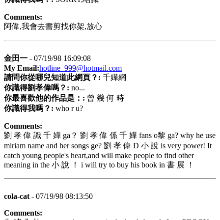
Comments:
阿偉,我會去書剪找你架,放心
金田一
- 07/19/98 16:09:08
My Email:
hotline_999@hotmail.com
請問你從哪兒知道此網頁？:
千嬅網
你識得劉孝偉嗎？:
no...
你最喜歡他的作品是：:
曾 幾 何 時
你識得我嗎？:
who r u?
Comments:
劉 孝 偉 識 千 嬅 ga？ 劉 孝 偉 係 千 嬅 fans o黎 ga? why he use
miriam name and her songs ge? 劉 孝 偉 D 小 說 is very power! It
catch young people's heart,and will make people to find other
meaning in the 小 說 ！ i will try to buy his book in 書 展 ！
cola-cat
- 07/19/98 08:13:50
Comments: