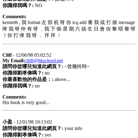
你識得我嗎？:
NO
Comments:
kenneth , 我 format 左 部 机 呀 你 icq add 番 我 或 打 個 message
俾 我 呀 仲 有 呀 ﹐我 下 個 星 期 六 搞 生 日 會 你 黎 唔 黎 呀
﹖你 打 俾 我 呀 ﹐ 拜 拜 ﹗
Cliff
- 12/06/98 05:02:52
My Email:
clifft@hkschool.net
請問你從哪兒知道此網頁？:
<曾幾何時>
你識得劉孝偉嗎？:
no
你最喜歡他的作品是：:
above...
你識得我嗎？:
no
Comments:
His book is very good...
小盈
- 12/01/98 10:13:02
請問你從哪兒知道此網頁？:
your info
你識得劉孝偉嗎？:
yes