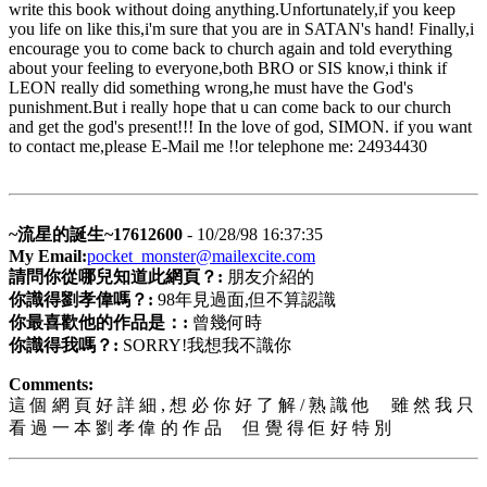
write this book without doing anything.Unfortunately,if you keep
you life on like this,i'm sure that you are in SATAN's hand! Finally,i
encourage you to come back to church again and told everything
about your feeling to everyone,both BRO or SIS know,i think if
LEON really did something wrong,he must have the God's
punishment.But i really hope that u can come back to our church
and get the god's present!!! In the love of god, SIMON. if you want
to contact me,please E-Mail me !!or telephone me: 24934430
~流星的誕生~17612600
- 10/28/98 16:37:35
My Email:
pocket_monster@mailexcite.com
請問你從哪兒知道此網頁？:
朋友介紹的
你識得劉孝偉嗎？:
98年見過面,但不算認識
你最喜歡他的作品是：:
曾幾何時
你識得我嗎？:
SORRY!我想我不識你
Comments:
這 個 網 頁 好 詳 細 , 想 必 你 好 了 解 / 熟 識 他 雖 然 我 只
看 過 一 本 劉 孝 偉 的 作 品 但 覺 得 佢 好 特 別