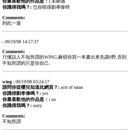
你最喜歡他的作品是：:
未睇過
你識得我嗎？:
乜你唔係劉孝偉咩
Comments:
到此一遊
- 09/19/98 14:17:37
Comments:
只懂話人不知所謂的WING,麻煩你寫一本書出來先講0野,否則
不知所謂的只是你自己.
wing
- 09/19/98 03:24:17
請問你從哪兒知道此網頁？:
acts of satan
你識得劉孝偉嗎？:
yes
你最喜歡他的作品是：:
no
你識得我嗎？:
sorry
Comments:
不知所謂