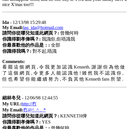
nice X'mas too!!!
Ida
- 12/13/98 15:29:48
My Email:
lau_ida@hotmail.com
請問你從哪兒知道此網頁？:
曾幾何時
你識得劉孝偉嗎？:
我識佢,佢唔識我
你最喜歡他的作品是：:
全部
你識得我嗎？:
對不起,唔識
Comments:
看 罷 這 個 網 頁 , 令 我 更 加 認 識 Kenneth. 謝 謝 你 為 他 做
了 這 個 網 頁 , 令 更 多 人 能 認 識 他 ! 雖 然 我 不 認 識 你 ,
但 也 希 望 你 能 繼 續 努 力 , 不 負 其 他 Kenneth fans 所 望 .
細林冬兒
- 12/06/98 12:44:55
My URL:
http://冇
My Email:
冇@^_^﹒*
請問你從哪兒知道此網頁？:
KENNETH俾
你識得劉孝偉嗎？:
YES
你最喜歡他的作品是：:
曾幾何時