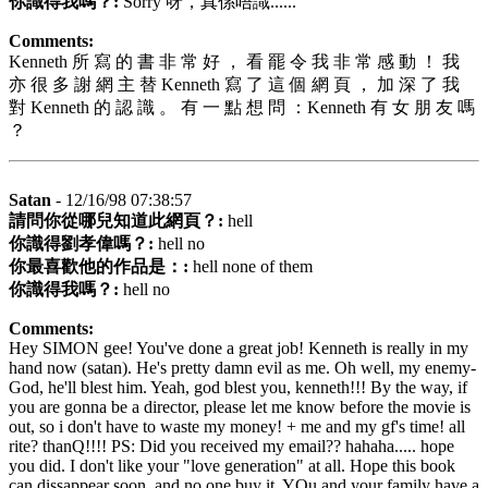
你識得我嗎？:
Sorry 呀，真係唔識......
Comments:
Kenneth 所 寫 的 書 非 常 好 ， 看 罷 令 我 非 常 感 動 ！ 我
亦 很 多 謝 網 主 替 Kenneth 寫 了 這 個 網 頁 ， 加 深 了 我
對 Kenneth 的 認 識 。 有 一 點 想 問 ：Kenneth 有 女 朋 友 嗎
？
Satan
- 12/16/98 07:38:57
請問你從哪兒知道此網頁？:
hell
你識得劉孝偉嗎？:
hell no
你最喜歡他的作品是：:
hell none of them
你識得我嗎？:
hell no
Comments:
Hey SIMON gee! You've done a great job! Kenneth is really in my
hand now (satan). He's pretty damn evil as me. Oh well, my enemy-
God, he'll blest him. Yeah, god blest you, kenneth!!! By the way, if
you are gonna be a director, please let me know before the movie is
out, so i don't have to waste my money! + me and my gf's time! all
rite? thanQ!!!! PS: Did you received my email?? hahaha..... hope
you did. I don't like your "love generation" at all. Hope this book
can dissappear soon, and no one buy it. YOu and your family have a