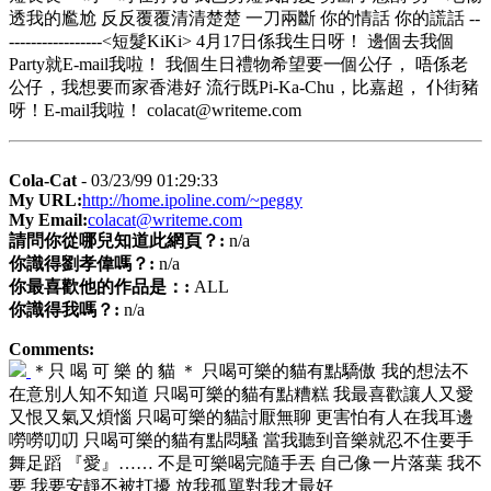
透我的尷尬 反反覆覆清清楚楚 一刀兩斷 你的情話 你的謊話 --
-----------------<短髮KiKi> 4月17日係我生日呀！ 邊個去我個
Party就E-mail我啦！ 我個生日禮物希望要一個公仔， 唔係老
公仔，我想要而家香港好 流行既Pi-Ka-Chu，比嘉超， 仆街豬
呀！E-mail我啦！ colacat@writeme.com
Cola-Cat
- 03/23/99 01:29:33
My URL:
http://home.ipoline.com/~peggy
My Email:
colacat@writeme.com
請問你從哪兒知道此網頁？:
n/a
你識得劉孝偉嗎？:
n/a
你最喜歡他的作品是：:
ALL
你識得我嗎？:
n/a
Comments:
＊只 喝 可 樂 的 貓 ＊ 只喝可樂的貓有點驕傲 我的想法不
在意別人知不知道 只喝可樂的貓有點糟糕 我最喜歡讓人又愛
又恨又氣又煩惱 只喝可樂的貓討厭無聊 更害怕有人在我耳邊
嘮嘮叨叨 只喝可樂的貓有點悶騷 當我聽到音樂就忍不住要手
舞足蹈 『愛』…… 不是可樂喝完隨手丟 自己像一片落葉 我不
要 我要安靜不被打擾 放我孤單對我才最好