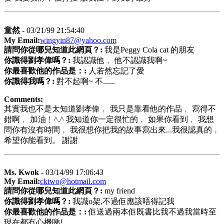
童然
- 03/21/99 21:54:40
My Email:
wingyin87@yahoo.com
請問你從哪兒知道此網頁？:
我是Peggy Cola cat 的朋友
你識得劉孝偉嗎？:
我認識他﹐ 他不認識我啊~
你最喜歡他的作品是：:
人若然忘記了愛
你識得我嗎？:
對不起啊~ 不......
Comments:
其實我也不是太知道劉孝偉﹐ 我只是靠看他的作品﹐ 寫得不
錯啊﹐ 加油﹗^.^ 我知道你一定很忙的﹐ 如果你看到﹐ 我想
問你有沒有時間﹐ 我很想你把我的故事寫出來...我很認真的﹐
希望你能看到。 謝謝
Ms. Kwok
- 03/14/99 17:06:43
My Email:
cktwo@hotmail.com
請問你從哪兒知道此網頁？:
my friend
你識得劉孝偉嗎？:
我識o架,不過佢應該唔得記我
你最喜歡他的作品是：:
佢送過兩本佢既書比我不過我當時至
現在都冇心機睇!