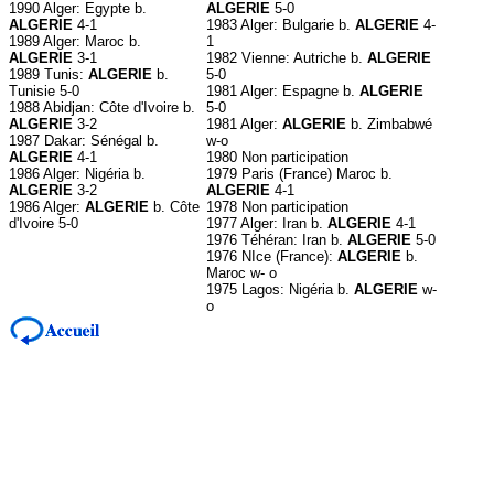
1990 Alger: Egypte b.
ALGERIE
5-0
ALGERIE
4-1
1983 Alger: Bulgarie b.
ALGERIE
4-
1989 Alger: Maroc b.
1
ALGERIE
3-1
1982 Vienne: Autriche b.
ALGERIE
1989 Tunis:
ALGERIE
b.
5-0
Tunisie 5-0
1981 Alger: Espagne b.
ALGERIE
1988 Abidjan: Côte d'Ivoire b.
5-0
ALGERIE
3-2
1981 Alger:
ALGERIE
b. Zimbabwé
1987 Dakar: Sénégal b.
w-o
ALGERIE
4-1
1980 Non participation
1986 Alger: Nigéria b.
1979 Paris (France) Maroc b.
ALGERIE
3-2
ALGERIE
4-1
1986 Alger:
ALGERIE
b. Côte
1978 Non participation
d'Ivoire 5-0
1977 Alger: Iran b.
ALGERIE
4-1
1976 Téhéran: Iran b.
ALGERIE
5-0
1976 NIce (France):
ALGERIE
b.
Maroc w- o
1975 Lagos: Nigéria b.
ALGERIE
w-
o