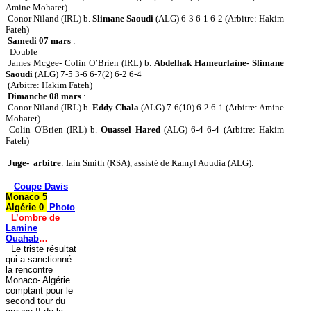
Amine Mohatet)
Conor Niland (IRL) b.
Slimane Saoudi
(ALG) 6-3 6-1 6-2 (Arbitre: Hakim
Fateh)
Samedi 07 mars
:
Double
James Mcgee- Colin O’Brien (IRL) b.
Abdelhak Hameurlaïne- Slimane
Saoudi
(ALG) 7-5 3-6 6-7(2) 6-2 6-4
(Arbitre: Hakim Fateh)
Dimanche 08 mars
:
Conor Niland (IRL) b.
Eddy Chala
(ALG) 7-6(10) 6-2 6-1 (Arbitre: Amine
Mohatet)
Colin O'Brien (IRL) b.
Ouassel Hared
(ALG) 6-4 6-4 (Arbitre: Hakim
Fateh)
Juge- arbitre
: Iain Smith (RSA), assisté de Kamyl Aoudia (ALG).
Coupe Davis
Monaco 5
Algérie 0
Photo
L’ombre de
Lamine
Ouahab
…
Le triste résultat
qui a sanctionné
la rencontre
Monaco- Algérie
comptant pour le
second tour du