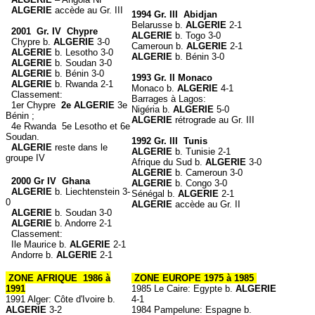
ALGERIE
accède au Gr. III
1994 Gr. III Abidjan
Belarusse b.
ALGERIE
2-1
2001 Gr. IV Chypre
ALGERIE
b. Togo 3-0
Chypre b.
ALGERIE
3-0
Cameroun b.
ALGERIE
2-1
ALGERIE
b. Lesotho 3-0
ALGERIE
b. Bénin 3-0
ALGERIE
b. Soudan 3-0
ALGERIE
b. Bénin 3-0
1993 Gr. II Monaco
ALGERIE
b. Rwanda 2-1
Monaco b.
ALGERIE
4-1
Classement:
Barrages à Lagos:
1er Chypre
2e ALGERIE
3e
Nigéria b.
ALGERIE
5-0
Bénin ;
ALGERIE
rétrograde au Gr. III
4e Rwanda 5e Lesotho et 6e
Soudan.
1992 Gr. III Tunis
ALGERIE
reste dans le
ALGERIE
b. Tunisie 2-1
groupe IV
Afrique du Sud b.
ALGERIE
3-0
ALGERIE
b. Cameroun 3-0
2000 Gr IV Ghana
ALGERIE
b. Congo 3-0
ALGERIE
b. Liechtenstein 3-
Sénégal b.
ALGERIE
2-1
0
ALGERIE
accède au Gr. II
ALGERIE
b. Soudan 3-0
ALGERIE
b. Andorre 2-1
Classement:
Ile Maurice b.
ALGERIE
2-1
Andorre b.
ALGERIE
2-1
ZONE AFRIQUE 1986 à
ZONE EUROPE 1975 à 1985
1991
1985 Le Caire: Egypte b.
ALGERIE
1991 Alger: Côte d'Ivoire b.
4-1
ALGERIE
3-2
1984 Pampelune: Espagne b.