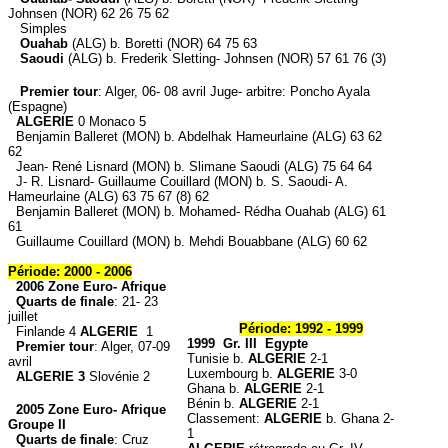
Johnsen (NOR) 62 26 75 62
Simples
Ouahab
(ALG) b. Boretti (NOR) 64 75 63
Saoudi
(ALG) b. Frederik Sletting- Johnsen (NOR) 57 61 76 (3)
Premier tour
: Alger, 06- 08 avril Juge- arbitre: Poncho Ayala
(Espagne)
ALGERIE
0 Monaco 5
Benjamin Balleret (MON) b. Abdelhak Hameurlaine (ALG) 63 62
62
Jean- René Lisnard (MON) b. Slimane Saoudi (ALG) 75 64 64
J- R. Lisnard- Guillaume Couillard (MON) b. S. Saoudi- A.
Hameurlaine (ALG) 63 75 67 (8) 62
Benjamin Balleret (MON) b. Mohamed- Rédha Ouahab (ALG) 61
61
Guillaume Couillard (MON) b. Mehdi Bouabbane (ALG) 60 62
Période: 2000 - 2006
2006
Zone Euro- Afrique
Quarts de finale
: 21- 23
juillet
Période: 1992 - 1999
Finlande 4
ALGERIE
1
1999 Gr. III Egypte
Premier tour
: Alger, 07-09
Tunisie b.
ALGERIE
2-1
avril
Luxembourg b.
ALGERIE
3-0
ALGERIE 3
Slovénie 2
Ghana b.
ALGERIE
2-1
Bénin b.
ALGERIE
2-1
2005
Zone Euro- Afrique
Classement:
ALGERIE
b. Ghana 2-
Groupe II
1
Quarts de finale
: Cruz