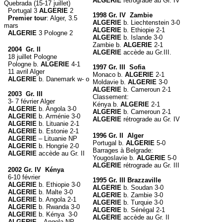
ALGERIE
rétrograde au Gr. IV
Quebrada (15-17 juillet)
Portugal 3
ALGERIE
2
1998 Gr. IV Zambie
Premier tour
: Alger, 3.5
ALGERIE
b. Liechtenstein 3-0
mars
ALGERIE
b. Ethiopie 2-1
ALGERIE
3 Pologne 2
ALGERIE
b. Islande 3-0
Zambie b.
ALGERIE
2-1
2004 Gr. II
ALGERIE
accède au Gr.III.
18 juillet Pologne
Pologne b.
ALGERIE
4-1
1997 Gr. III Sofia
11 avril Alger
Monaco b.
ALGERIE
2-1
ALGERIE
b. Danemark w- o
Moldavie b.
ALGERIE
3-0
ALGERIE
b. Cameroun 2-1
2003 Gr. III
Classement:
3- 7 février Alger
Kénya b.
ALGERIE
2-1
ALGERIE
b. Angola 3-0
ALGERIE
b. Cameroun 2-1
ALGERIE
b. Arménie 3-0
ALGERIE
rétrograde au Gr. IV
ALGERIE
b. Lituanie 2-1
ALGERIE
b. Estonie 2-1
1996 Gr. II Alger
ALGERIE
– Lituanie NP
Portugal b.
ALGERIE
5-0
ALGERIE
b. Hongrie 2-0
Barrages à Belgrade:
ALGERIE
accède au Gr. II
Yougoslavie b.
ALGERIE
5-0
ALGERIE
rétrograde au Gr. III
2002 Gr. IV Kénya
6-10 février
1995 Gr. III Brazzaville
ALGERIE
b. Ethiopie 3-0
ALGERIE
b. Soudan 3-0
ALGERIE
b. Malte 3-0
ALGERIE
b. Zambie 3-0
ALGERIE
b. Angola 2-1
ALGERIE
b. Turquie 3-0
ALGERIE
b. Rwanda 3-0
ALGERIE
b. Sénégal 2-1
ALGERIE
b. Kénya 3-0
ALGERIE
accède au Gr. II
ALGERIE
– Angola NP