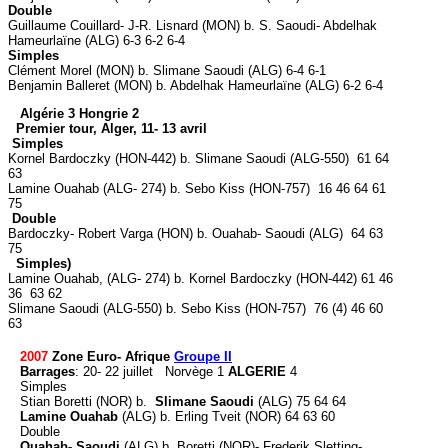
Double
Guillaume Couillard- J-R. Lisnard (MON) b. S. Saoudi- Abdelhak
Hameurlaïne (ALG) 6-3 6-2 6-4
Simples
Clément Morel (MON) b. Slimane Saoudi (ALG) 6-4 6-1
Benjamin Balleret (MON) b. Abdelhak Hameurlaïne (ALG) 6-2 6-4
Algérie 3 Hongrie 2
Premier tour, Alger, 11- 13 avril
Simples
Kornel Bardoczky (HON-442) b. Slimane Saoudi (ALG-550) 61 64
63
Lamine Ouahab (ALG- 274) b. Sebo Kiss (HON-757) 16 46 64 61
75
Double
Bardoczky- Robert Varga (HON) b. Ouahab- Saoudi (ALG) 64 63
75
Simples)
Lamine Ouahab, (ALG- 274) b. Kornel Bardoczky (HON-442) 61 46
36 63 62
Slimane Saoudi (ALG-550) b. Sebo Kiss (HON-757) 76 (4) 46 60
63
2007
Zone Euro- Afrique
Groupe II
Barrages
: 20- 22 juillet Norvège
1
ALGERIE
4
Simples
Stian Boretti (NOR) b.
Slimane Saoudi
(ALG) 75 64 64
Lamine Ouahab
(ALG) b. Erling Tveit (NOR) 64 63 60
Double
Ouahab- Saoudi
(ALG) b. Boretti (NOR)- Frederik Sletting-