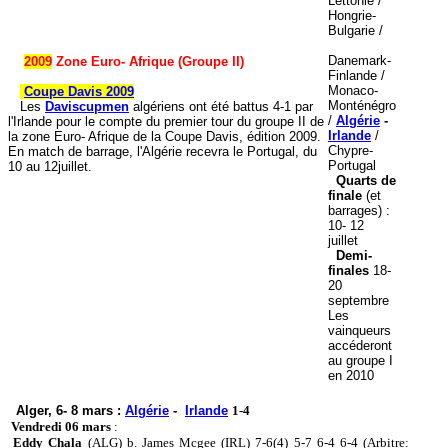
Lettonie /
Hongrie-
Bulgarie /
Danemark-
2009
Zone Euro- Afrique (Groupe II)
Finlande /
Monaco-
Coupe Davis 2009
Monténégro
Les
Daviscupmen
algériens ont été battus 4-1 par
/
Algérie
-
l'Irlande pour le compte du premier tour du groupe II de
Irlande
/
la zone Euro- Afrique de la Coupe Davis, édition 2009.
Chypre-
En match de barrage, l'Algérie recevra le Portugal, du
Portugal
10 au 12juillet.
Quarts de
finale
(et
barrages) :
10- 12
juillet
Demi-
finales
18-
20
septembre
Les
vainqueurs
accéderont
au groupe I
en 2010
Alger, 6- 8 mars :
Algérie
-
Irlande
1-4
Vendredi 06 mars
:
Eddy Chala
(ALG) b. James Mcgee (IRL) 7-6(4) 5-7 6-4 6-4 (Arbitre: