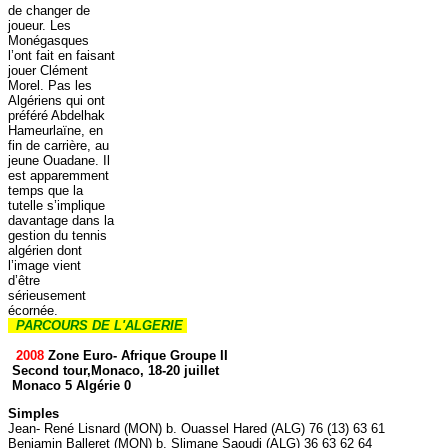
de changer de
joueur. Les
Monégasques
l’ont fait en faisant
jouer Clément
Morel. Pas les
Algériens qui ont
préféré Abdelhak
Hameurlaïne, en
fin de carrière, au
jeune Ouadane. Il
est apparemment
temps que la
tutelle s’implique
davantage dans la
gestion du tennis
algérien dont
l’image vient
d’être
sérieusement
écornée.
PARCOURS DE L'ALGERIE
2008
Zone Euro- Afrique Groupe II
Second tour,Monaco, 18-20 juillet
Monaco 5 Algérie 0
Simples
Jean- René Lisnard (MON) b. Ouassel Hared (ALG) 76 (13) 63 61
Benjamin Balleret (MON) b. Slimane Saoudi (ALG) 36 63 62 64