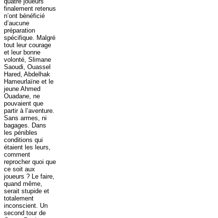
quatre joueurs
finalement retenus
n’ont bénéficié
d’aucune
préparation
spécifique. Malgré
tout leur courage
et leur bonne
volonté, Slimane
Saoudi, Ouassel
Hared, Abdelhak
Hameurlaïne et le
jeune Ahmed
Ouadane, ne
pouvaient que
partir à l’aventure.
Sans armes, ni
bagages. Dans
les pénibles
conditions qui
étaient les leurs,
comment
reprocher quoi que
ce soit aux
joueurs ? Le faire,
quand même,
serait stupide et
totalement
inconscient. Un
second tour de