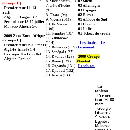
6. Madagascar (90)
07 Suède
(Groupe II)
7. Côte d'Ivoire
03 Allemagne
Premier tour 11- 13
(91)
03 Espagne
avril
8. Ghana (94)
02
Russie
Algérie-
Hongrie 3-2
9. Nigeria (103)
01 Afrique du Sud
Second tour 18-20 juillet
10. Ile Maurice
01
Croatie
Monaco-
Algérie
5-0
(106)
01
Italie
11. Namibie (107)
01
Tchécoslovaquie
2009 Zone Euro- Afrique
11. Zimbabwe
(Groupe II)
(114)
Les finales
Le
Premier tour 06- 08 mars
12. Botswana (115)
classement
Algérie-
Irlande 1-4
13. Sénégal (127)
Barrages 10- 12 juillet
14. Rwanda (128)
2009 Groupe
Algérie
- Portugal
15. Benin (129)
Mondial
16. Ouganda (131)
Le tableau
17. Djibouti (132)
18. Kenya (133)
Le
tableau
Premier
tour
06- 08
mars
Géorgie -
Lituanie /
Slovénie
Egypte /
Moldavie -