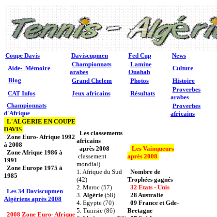
Coupe Davis
Daviscupmen
Fed Cup
News
Championnats
Lamine
Aide- Mémoire
Culture
arabes
Ouahab
Blog
Grand Chelem
Photos
Histoire
Proverbes
CAT Infos
Jeux africains
Résultats
arabes
Championnats
Proverbes
d'Afrique
africains
L'ALGERIE EN COUPE
DAVIS
Les classements
Zone Euro- Afrique 1992
africains
à 2008
après 2008
Les Vainqueurs
Zone Afrique 1986 à
classement
après 2008
1991
mondial)
Zone Europe 1975 à
1. Afrique du Sud
Nombre de
1985
(42)
Trophées gagnés
2. Maroc (57)
32 Etats - Unis
Les 34 Daviscupmen
3.
Algérie
(58)
28 Australie
Algériens après 2008
4. Egypte (70)
09 France et Gde-
5. Tunisie (86)
Bretagne
2008 Zone Euro- Afrique