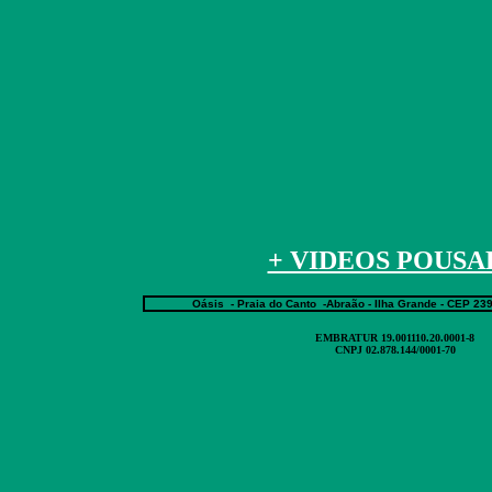
+ VIDEOS POUSA
Oásis
- Praia do Canto -Abraão -
Ilha Grande
- CEP 239
EMBRATUR
19.001110.20.0001-8
CNPJ
02.878.144/0001-70