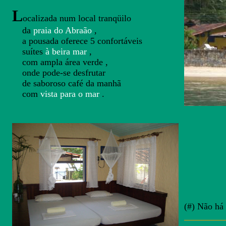
L
ocalizada num local tranqüilo
da
praia do Abraão
,
a pousada oferece 5 confortáveis
suítes
à beira mar
,
com ampla área verde ,
onde pode-se desfrutar
de saboroso café da manhã
com
vista para o mar
.
(#) Não há