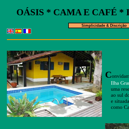
OÁSIS * CAMA E CAFÉ *
Simplicidade & Discrição
C
onvidam
Ilha Gra
uma reserv
ao sul d
e situada 
como Carib