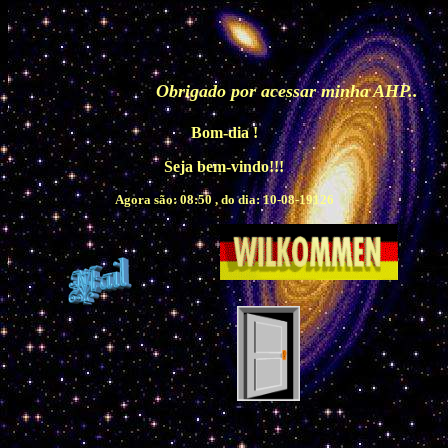
Obrigado por acessar minha AHP..
Bom-dia !
Seja bem-vindo!!!
Agora são:
08:50 , do dia:
10-08-19126