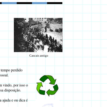
Cascais antigo
o tempo perdido
ssoal.
 vindo, por isso o
ssa disposição.
 ajuda e ou dica é