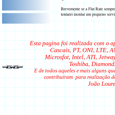
Brevemente se a Flat Rate sempre 
tentarei montar um pequeno servi
Esta pagina foi realizada com o a
Cascais, PT, ONI, LTE, 
Microsfot, Intel, ATI, Jetwa
Toshiba, Diamond
E de todos aqueles e mais alguns q
contribuíram para realização d
João Louren