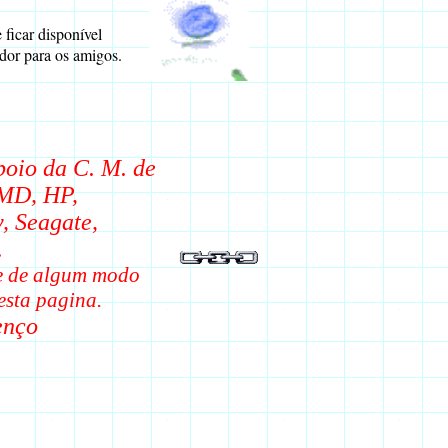
ficar disponível
dor para os amigos.
poio da C. M. de
AMD, HP,
y, Seagate,
.
ue de algum modo
esta pagina.
ço