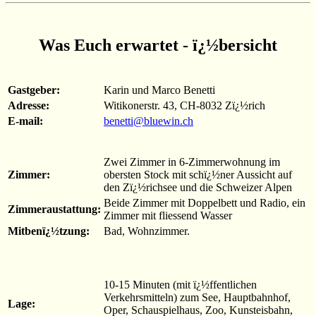
Was Euch erwartet - ï¿½bersicht
Gastgeber:
Karin und Marco Benetti
Adresse:
Witikonerstr. 43, CH-8032 Zï¿½rich
E-mail:
benetti@bluewin.ch
Zwei Zimmer in 6-Zimmerwohnung im
Zimmer:
obersten Stock mit schï¿½ner Aussicht auf
den Zï¿½richsee und die Schweizer Alpen
Beide Zimmer mit Doppelbett und Radio, ein
Zimmeraustattung:
Zimmer mit fliessend Wasser
Mitbenï¿½tzung:
Bad, Wohnzimmer.
10-15 Minuten (mit ï¿½ffentlichen
Verkehrsmitteln) zum See, Hauptbahnhof,
Lage:
Oper, Schauspielhaus, Zoo, Kunsteisbahn,