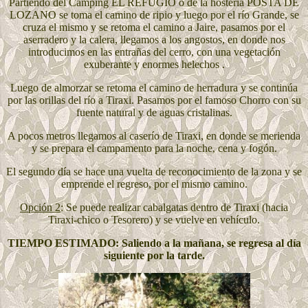
Partiendo del Camping EL REFUGIO o de la hostería POSTA DE
LOZANO se toma el camino de ripio y luego por el río Grande, se
cruza el mismo y se retoma el camino a Jaire, pasamos por el
aserradero y la calera, llegamos a los angostos, en donde nos
introducimos en las entrañas del cerro, con una vegetación
exuberante y enormes helechos .
Luego de almorzar se retoma el camino de herradura y se continúa
por las orillas del río a Tiraxi. Pasamos por el famoso Chorro con su
fuente natural y de aguas cristalinas.
A pocos metros llegamos al caserío de Tiraxi, en donde se merienda
y se prepara el campamento para la noche, cena y fogón.
El segundo día se hace una vuelta de reconocimiento de la zona y se
emprende el regreso, por el mismo camino.
Opción 2
: Se puede realizar cabalgatas dentro de Tiraxi (hacia
Tiraxi-chico o Tesorero) y se vuelve en vehículo.
TIEMPO ESTIMADO: Saliendo a la mañana, se regresa al día
siguiente por la tarde.