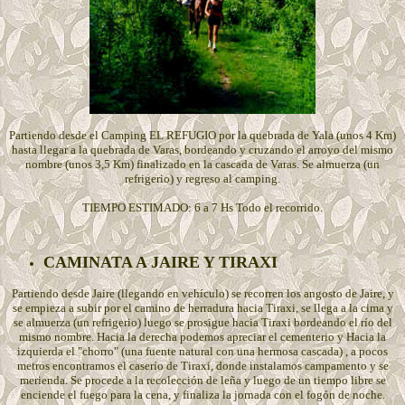
Partiendo desde el Camping EL REFUGIO por la quebrada de Yala (unos 4 Km)
hasta llegar a la quebrada de Varas, bordeando y cruzando el arroyo del mismo
nombre (unos 3,5 Km) finalizado en la cascada de Varas. Se almuerza (un
refrigerio) y regreso al camping.
TIEMPO ESTIMADO: 6 a 7 Hs Todo el recorrido.
CAMINATA A JAIRE Y TIRAXI
Partiendo desde Jaire (llegando en vehículo) se recorren los angosto de Jaire, y
se empieza a subir por el camino de herradura hacia Tiraxi, se llega a la cima y
se almuerza (un refrigerio) luego se prosigue hacia Tiraxi bordeando el río del
mismo nombre. Hacia la derecha podemos apreciar el cementerio y Hacia la
izquierda el "chorro" (una fuente natural con una hermosa cascada) , a pocos
metros encontramos el caserío de Tiraxi, donde instalamos campamento y se
merienda. Se procede a la recolección de leña y luego de un tiempo libre se
enciende el fuego para la cena, y finaliza la jornada con el fogón de noche.