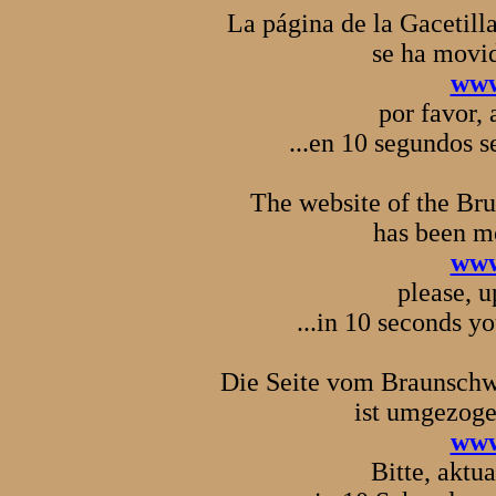
La página de la Gacetill
se ha movid
www
por favor,
...en 10 segundos 
The website of the Bru
has been mo
www
please, 
...in 10 seconds yo
Die Seite vom Braunschwe
ist umgezogen
www
Bitte, aktu