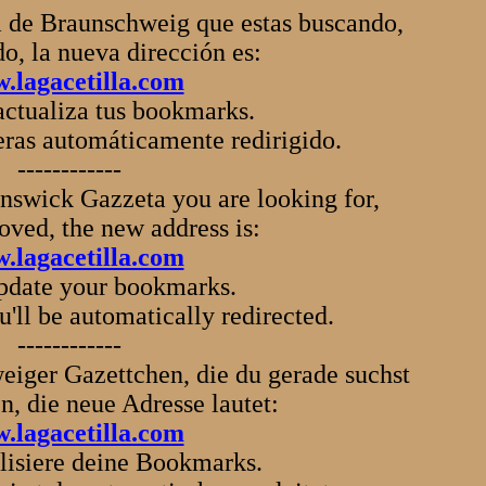
a de Braunschweig que estas buscando,
o, la nueva dirección es:
.lagacetilla.com
 actualiza tus bookmarks.
seras automáticamente redirigido.
------------
nswick Gazzeta you are looking for,
ved, the new address is:
.lagacetilla.com
update your bookmarks.
u'll be automatically redirected.
------------
iger Gazettchen, die du gerade suchst
, die neue Adresse lautet:
.lagacetilla.com
alisiere deine Bookmarks.