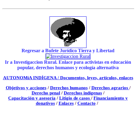
Regresar a Bufete Jurídico Tierra y Libertad
Ir a Investigaccion Rural. Enlace para activistas en educación
popular, derechos humanos y ecología alternativa
AUTONOMíA INDÍGENA / Documentos, leyes, artículos, enlaces
Objetivos y acciones
/
Derechos humanos
/
Derechos agrarios
/
Derecho penal
/
Derechos indígenas
/
Capacitación y asesoría
/
Litigio de casos
/
Financiamiento y
donativos
/
Enlaces
/
Contacto
/