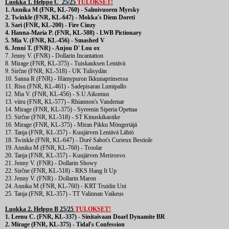
Luokka 1. Helppo C 25/25
TULOKSET!
1. Annika M (FNR, KL-760) - Salmivuoren Myrsky
2. Twinkle (FNR, KL-647) - Mokka's Diem Doreti
3. Sari (FNR, KL-200) - Fire Cinzy
4. Hanna-Maria P. (FNR, KL-508) - LWB Pictionary
5. Mia V. (FNR, KL-456) - Smashed V
6. Jenni T. (FNR) - Anjou D' Lou ox
7. Jenny V. (FNR) - Dollarin Incantation
8. Mirage (FNR, KL-375) - Tuiskauksen Lentävä
9. Sirčne (FNR, KL-518) - UK Tulisydän
10. Sanna R (FNR) - Hämypuron Ikkunaprinsessa
11. Risu (FNR, KL-461) - Sadepisaran Lumipallo
12. Mia V. (FNR, KL-456) - S.U Aikomus
13. viiru (FNR, KL-577) - Rhiannon's Vandemar
14. Mirage (FNR, KL-375) - Syreenin Siperia Opettaa
15. Sirčne (FNR, KL-518) - ST Kinuskikastike
16. Mirage (FNR, KL-375) - Miran Pikku Möngertäjä
17. Tanja (FNR, KL-357) - Kuujärven Lentävä Lähtö
18. Twinkle (FNR, KL-647) - Doré Sabot's Curieux Bestiole
19. Annika M (FNR, KL-760) - Troolar
20. Tanja (FNR, KL-357) - Kuujärven Merirosvo
21. Jenny V. (FNR) - Dollarin Showy
22. Sirčne (FNR, KL-518) - RKS Hang It Up
23. Jenny V. (FNR) - Dollarin Maron
24. Annika M (FNR, KL-760) - KRT Truidin Uni
25. Tanja (FNR, KL-357) - TT Valinnan Vaikeus
Luokka 2. Helppo B 25/25
TULOKSET!
1. Leenu C. (FNR, KL-337) - Sinitaivaan Doarl Dynamite BR
2. Mirage (FNR, KL-375) - Tidal's Confession