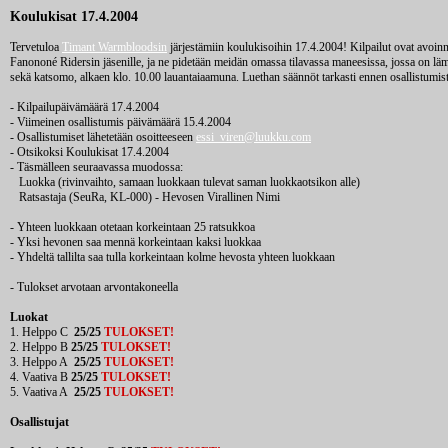
Koulukisat 17.4.2004
Tervetuloa
Timant Warmbloodsin
järjestämiin koulukisoihin 17.4.2004! Kilpailut ovat avoin
Fanononé Ridersin jäsenille, ja ne pidetään meidän omassa tilavassa maneesissa, jossa on lä
sekä katsomo, alkaen klo. 10.00 lauantaiaamuna. Luethan säännöt tarkasti ennen osallistumist
- Kilpailupäivämäärä 17.4.2004
- Viimeinen osallistumis päivämäärä 15.4.2004
- Osallistumiset lähetetään osoitteeseen
essi_viren@luukku.com
- Otsikoksi Koulukisat 17.4.2004
- Täsmälleen seuraavassa muodossa:
Luokka (rivinvaihto, samaan luokkaan tulevat saman luokkaotsikon alle)
Ratsastaja (SeuRa, KL-000) - Hevosen Virallinen Nimi
- Yhteen luokkaan otetaan korkeintaan 25 ratsukkoa
- Yksi hevonen saa mennä korkeintaan kaksi luokkaa
- Yhdeltä tallilta saa tulla korkeintaan kolme hevosta yhteen luokkaan
- Tulokset arvotaan arvontakoneella
Luokat
1. Helppo C
25/25
TULOKSET!
2. Helppo B
25/25
TULOKSET!
3. Helppo A
25/25
TULOKSET!
4. Vaativa B
25/25
TULOKSET!
5. Vaativa A
25/25
TULOKSET!
Osallistujat