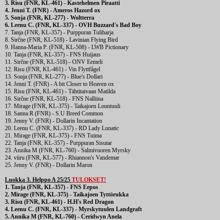
3. Risu (FNR, KL-461) - Kastehelmen Piraatti
4. Jenni T. (FNR) - Ameros Hazord ox
5. Sonja (FNR, KL-277) - Woltterra
6. Leenu C. (FNR, KL-337) - OVH Buzzard's Bad Boy
7. Tanja (FNR, KL-357) - Purppuran Tuliharja
8. Sirčne (FNR, KL-518) - Lavinian Flying Bird
9. Hanna-Maria P. (FNR, KL-508) - LWB Pictionary
10. Tanja (FNR, KL-357) - FNS Huijaus
11. Sirčne (FNR, KL-518) - ONV Eemeli
12. Risu (FNR, KL-461) - Vin Flyttfågel
13. Sonja (FNR, KL-277) - Blue's Dollari
14. Jenni T. (FNR) - A bit Closer to Heaven ox
15. Risu (FNR, KL-461) - Tähtitaivaan Matilda
16. Sirčne (FNR, KL-518) - FNS Nalliina
17. Mirage (FNR, KL-375) - Taikajoen Lountuuli
18. Sanna R (FNR) - S.U Breed Common
19. Jenny V. (FNR) - Dollarin Incantation
20. Leenu C. (FNR, KL-337) - RD Lady Lunatic
21. Mirage (FNR, KL-375) - FNS Tuima
22. Tanja (FNR, KL-357) - Purppuran Sisutar
23. Annika M (FNR, KL-760) - Salmivuoren Myrsky
24. viiru (FNR, KL-577) - Rhiannon's Vandemar
25. Jenny V. (FNR) - Dollarin Maron
Luokka 3. Helppo A 25/25
TULOKSET!
1. Tanja (FNR, KL-357) - FNS Eepos
2. Mirage (FNR, KL-375) - Taikajoen Tyttörukka
3. Risu (FNR, KL-461) - H.H's Red Dragon
4. Leenu C. (FNR, KL-337) - Myrskytuulen Landgraft
5. Annika M (FNR, KL-760) - Ceridwyn Anela