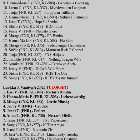
9. Hanna-Maria P. (FNR, KL-508) - Geheimnis Göttersig
10. Leenu C. (FNR, KL-337) - Myrskytuulen Landgraft
11. Tanja (FNR, KL-357) - Purppuran Tuliharja
12. Hanna-Maria P. (FNR, KL-508) - Suhina's Platinium
13. Jenni T. (FNR) - Hopeful Samba
14. Sirčne (FNR, KL-518) - BDJ Toula
15. Jenny V. (FNR) - Placcato d' oro
16. Mirage (FNR, KL-375) - FR Bimbo
17. Hanna-Maria P. (FNR, KL-508) - Fia Stare
18. Mirage (FNR, KL-375) - Vedenhengen Helmeilevä
19. Sirčne (FNR, KL-518) - Marinean Rick O'Connel
20. Tanja (FNR, KL-357) - FNS Huijaus
21. Twinkle (FNR, KL-647) - Nothing Stragen WPS
22. Annika M (FNR, KL-760) - Ceridwyn Anela
23. Jenny V. (FNR) - Dollar's Wild Rocy
24. Sirčne (FNR, KL-518) - RHS The One
25. Sonja (FNR, KL-277) - KTP's Mystic Jumper
Luokka 5. Vaativa A 25/25
TULOKSET!
1. Essi V. (FNR, KL-348) - Nectar's Amelia
2. Hanna-Maria P. (FNR, KL-508) - Liebenswürdig
3. Mirage (FNR, KL-375) - Cerrie Minsky
4. Jenny V. (FNR) - Crudele
5. Jenni T. (FNR) - Feel xx
6. Anna T. (FNR, KL-736) - Nectar's Ofelia
7. Tanja (FNR, KL-357) - FNS Piiperoinen
8. Sonja (FNR, KL-277) - KTP:n Amigo
9. Jenni T. (FNR) - Emptonio Ziv
10. Essi V. (FNR, KL-348) - Liinun Lady Tuesday
11. Mirage (FNR, KL-375) - Halloween Costume