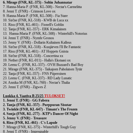
6. Mirage (FNR, KL-375) - Soltin Juhannatar
7. Hanna-Maria P. (FNR, KL-508) - Nectar's Carmelitta
8. Jenni T. (FNR) - Crimson Love ox
9. Hanna-Maria P. (FNR, KL-508) - Fia Stare
10. Sirčne (FNR, KL-518) - KWB de Luca xx
11. Risu (FNR, KL-461) - Fionell's Goblin
12. Tanja (FNR, KL-357) - ERK Kimalainen
13. Hanna-Maria P. (FNR, KL-508) - Winterhill's Notorius
14. Jenni T. (FNR) - Nymfe Gronos
15. Jenny V. (FNR) - Dollarin Kultainen Kalleus
16. Sirčne (FNR, KL-518) - Kuujärven I'll Be Fantastic
17. Risu (FNR, KL-461) - AT Hoppets Gnista
18. Sirčne (FNR, KL-518) - Concertina xx
19. Nether (FNR, KL-011) - Halla's Ekstaasi ox
20. Leenu C. (FNR, KL-337) - OVH Buzzard's Bad Boy
21. Mirage (FNR, KL-375) - Taikajoen Paholaisen Tytär
22. Tanja (FNR, KL-357) - FNS Piiperoinen
23. Leenu C. (FNR, KL-337) - RD Lady Lunatic
24. Annika M (FNR, KL-760) - Nectar's Thalia
25. Jenni T. (FNR) - Zigwes Z
Luokka 4. Vaativa B 25/25
TULOKSET!
1. Jenni T. (FNR) - GG Fabera
2. Tanja (FNR, KL-357) - Purppuran Sisutar
3. Twinkle (FNR, KL-647) - Timant's The Frozen
4. Sonja (FNR, KL-277) - KTP's Dancer Of Night
5. Jenny V. (FNR) - Treasure
6. Risu (FNR, KL-461) - C's Lapule
7. Mirage (FNR, KL-375) - Winterhill's Tough Guy
8. Jenni T. (FNR) - Impregnable