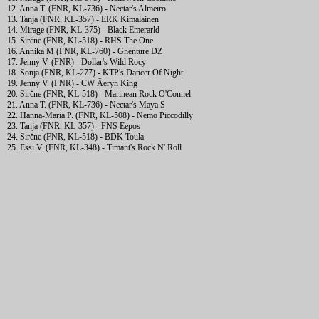
12. Anna T. (FNR, KL-736) - Nectar's Almeiro
13. Tanja (FNR, KL-357) - ERK Kimalainen
14. Mirage (FNR, KL-375) - Black Emerarld
15. Sirčne (FNR, KL-518) - RHS The One
16. Annika M (FNR, KL-760) - Ghenture DZ
17. Jenny V. (FNR) - Dollar's Wild Rocy
18. Sonja (FNR, KL-277) - KTP's Dancer Of Night
19. Jenny V. (FNR) - CW Āeryn King
20. Sirčne (FNR, KL-518) - Marinean Rock O'Connel
21. Anna T. (FNR, KL-736) - Nectar's Maya S
22. Hanna-Maria P. (FNR, KL-508) - Nemo Piccodilly
23. Tanja (FNR, KL-357) - FNS Eepos
24. Sirčne (FNR, KL-518) - BDK Toula
25. Essi V. (FNR, KL-348) - Timant's Rock N' Roll