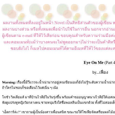
ผลงานทั้งหมดที่ลงอยู่ในหน้า Novel เป็นสิทธิส่วนตัวของผู้เขี
ผลงานบางส่วน หรือทั้งหมดเพื่อนำไปใช้ในการอื่น นอกจากอ่านเ
ผู้เขียนตาม e-mail ที่ให้ไว้เสียก่อน ขอบคุณสำหรับความร่วมมือ
และคอมเมนท์(แม้ว่าบางคนจะไม่พูดออกมา)ไม่ว่าจะเป็นคำติหร
ชอบยังไงไ ก็เมลไปคอมเมนท์ได้ตามอีเมลที่ให้ไว้ของแต่ละค
Eye On Me
(Part 
by...เฟื่อง
Warning:
เรื่องนี้มีวี่แววจะน้ำเน่ามากอยู่(คนเขียนเองก็ยังไม่รู้ระดับความน้ำเน่า
ถ้าใครไม่ชอบก็ขอเตือนไว้แต่เนิ่น ๆ เน้อ
โจชัว วิลเลียมส์ มาที่บ้านไวลีย์ในวันรุ่งขึ้น พร้อมคำขออนุญาตนางไวลีย์ให้เ
ฟังดูแปร่งหูหญิงวัยกลางคน ชายหนุ่มจึงใส่ชื่อพอลลีนเป็นแขกด้วย ทั้งที่ไม่ค่อยเต
"เอ็ดการ์ล่ะ?" เขาถามผู้เป็นน้องสาวเพื่อนสนิท ขณะรอให้โซเฟียจัดเตรียมผลไ