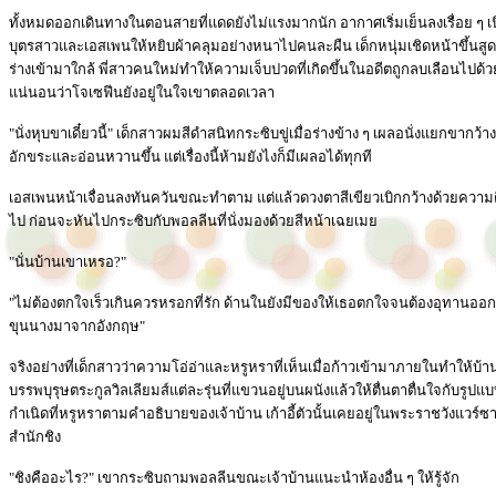
ทั้งหมดออกเดินทางในตอนสายที่แดดยังไม่แรงมากนัก อากาศเริ่มเย็นลงเรื่อย ๆ เ
บุตรสาวและเอสเพนให้หยิบผ้าคลุมอย่างหนาไปคนละผืน เด็กหนุ่มเชิดหน้าขึ้นสูดม
ร่างเข้ามาใกล้ พี่สาวคนใหม่ทำให้ความเจ็บปวดที่เกิดขึ้นในอดีตถูกลบเลือนไปด้
แน่นอนว่าโจเซฟีนยังอยู่ในใจเขาตลอดเวลา
"นั่งหุบขาเดี๋ยวนี้" เด็กสาวผมสีดำสนิทกระซิบขู่เมื่อร่างข้าง ๆ เผลอนั่งแยกขากว้า
อักขระและอ่อนหวานขึ้น แต่เรื่องนี้ห้ามยังไงก็มีเผลอได้ทุกที
เอสเพนหน้าเจื่อนลงทันควันขณะทำตาม แต่แล้วดวงตาสีเขียวเบิกกว้างด้วยความตื่นเต้
ไป ก่อนจะหันไปกระซิบกับพอลลีนที่นั่งมองด้วยสีหน้าเฉยเมย
"นั่นบ้านเขาเหรอ?"
"ไม่ต้องตกใจเร็วเกินควรหรอกที่รัก ด้านในยังมีของให้เธอตกใจจนต้องอุทานออก
ขุนนางมาจากอังกฤษ"
จริงอย่างที่เด็กสาวว่าความโอ่อ่าและหรูหราที่เห็นเมื่อก้าวเข้ามาภายในทำให้
บรรพบุรุษตระกูลวิลเลียมส์แต่ละรุ่นที่แขวนอยู่บนผนังแล้วให้ตื่นตาตื่นใจกับรูปแบบ
กำเนิดที่หรูหราตามคำอธิบายของเจ้าบ้าน เก้าอี้ตัวนั้นเคยอยู่ในพระราชวังแวร์ซ
สำนักชิง
"ชิงคืออะไร?" เขากระซิบถามพอลลีนขณะเจ้าบ้านแนะนำห้องอื่น ๆ ให้รู้จัก