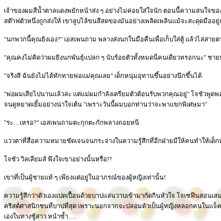
เจ้าของผมสีน้ำตาลแดงพยักหน้าส่ง ๆ อย่างไม่ค่อยใส่ใจนัก ตอนนี้ความสนใจของเขาอ
สต๊าฟตัวหนึ่งถูกส่งให้ เขาลูบไล้ขนสีสดของมันอย่างเพลิดเพลินแม้จะสะดุดมืออยู่ก
"นกพวกนี้คุณยิงเอง?" เอสเพนถาม พลางส่งนกในมือคืนเพื่อเก็บใส่ตู้ แล้วไล่สาย
"คุณคงไม่คิดว่าผมยิงนกพันธุ์แปลก ๆ นับร้อยตัวทั้งหมดนี่คนเดียวหรอกนะ" ชายห
"จริงสิ ฉันยังไม่ได้ทักทายพ่อแม่คุณเลย" เด็กหนุ่มอุทานขึ้นอย่างนึกขึ้นได้
"พ่อผมเสียไปนานแล้วล่ะ แต่แม่ผมกำลังเตรียมตัวต้อนรับพวกคุณอยู่" โจชัวพูดพ
จนดูหยาดเยิ้มอย่างน่าใจเต้น "เพราะวันนี้ผมบอกท่านว่าจะพาแขกพิเศษมา"
"ระ…เหรอ?" เอสเพนถามตะกุกตะกักพลางถอยหนี
แววตาที่สื่อความหมายชัดเจนจนกระจ่างในความรู้สึกที่อีกฝ่ายมีให้คนทำให้เด็กห
โจชัว วิลเลียมส์ พึงใจเขาอย่างนั้นหรือ!?
เขาที่เป็นผู้ชายแท้ ๆ เพียงแต่อยู่ในอาภรณ์ของผู้หญิงเท่านั้น!
ความรู้สึกว่าตัวเองแปดเปื้อนด้วยบาปแล่นวาบเข้ามากัดกินหัวใจ โจเซฟีนสอนเส
คริสต์ศาสนิกชนที่บาปที่สุด เพราะนอกจากจะปลอมตัวเป็นผู้หญิงหลอกคนในแจ็คสัน ว
เองในทางชู้สาว หนำซ้ำ….