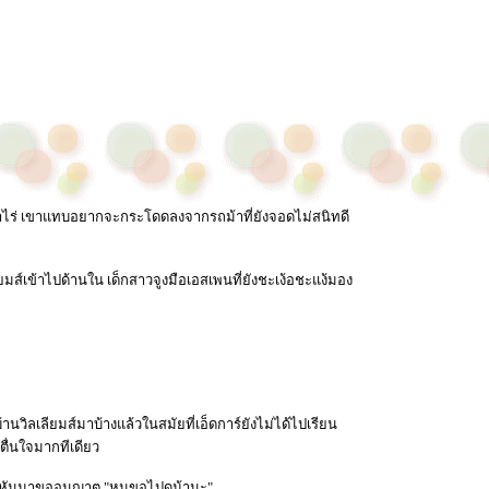
หน้าไร่ เขาแทบอยากจะกระโดดลงจากรถม้าที่ยังจอดไม่สนิทดี
ส์เข้าไปด้านใน เด็กสาวจูงมือเอสเพนที่ยังชะเง้อชะแง้มอง
วิลเลียมส์มาบ้างแล้วในสมัยที่เอ็ดการ์ยังไม่ได้ไปเรียน
าตื่นใจมากทีเดียว
หันมาขออนุญาต "หนูขอไปดูม้านะ"