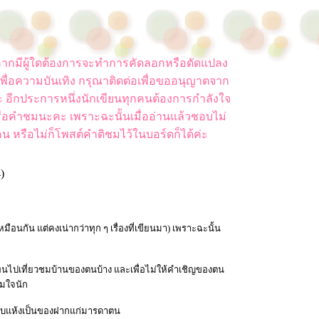
ยน หากมีผู้ใดต้องการจะทำการคัดลอกหรือดัดแปลง
พื่อความบันเทิง กรุณาติดต่อเพื่อขออนุญาตจาก
ค่ะ อีกประการหนึ่งนักเขียนทุกคนต้องการกำลังใจ
ือคำชมนะคะ เพราะฉะนั้นเมื่ออ่านแล้วชอบไม่
น หรือไม่ก็โพสต์คำติชมไว้ในบอร์ดก็ได้ค่ะ
4)
เหมือนกัน แต่คงเน่ากว่าทุก ๆ เรื่องที่เขียนมา) เพราะฉะนั้น
อสเพนไปเที่ยวชมบ้านของตนบ้าง และเพื่อไม่ให้คำเชิญของตน
็มใจนัก
ม้อบแห้งเป็นของฝากแก่มารดาตน