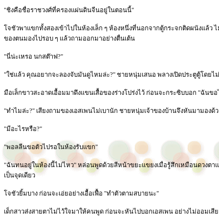
"ชิงคือชื่อราชวงศ์ที่ครองแผ่นดินจีนอยู่ในตอนนี้"
โจชัวพาแขกทั้งสองเข้าไปในห้องเล็ก ๆ ห้องหนึ่งที่นอกจากตู้กระจกติดผนังแล้ว ไม่ม
ของตนมองไปรอบ ๆ แล้วถามออกมาอย่างตื่นเต้น
"นี่น่ะเหรอ นกสต๊าฟ?"
"ใช่แล้ว คุณอยากจะลองจับมันดูไหมล่ะ?" ชายหนุ่มเสนอ พลางเปิดประตูตู้โดย
มือเล็กขาวสะอาดเอื้อมมาดึงแขนเสื้อของร่างโปร่งไว้ ก่อนจะกระซิบบอก "ฉันข
"ทำไมล่ะ?" เสียงถามของเอสเพนไม่เบานัก ชายหนุ่มเจ้าของบ้านจึงหันมามองด้
"มีอะไรหรือ?"
"พอลลีนขอตัวไปรอในห้องรับแขก"
"ฉันทนอยู่ในห้องนี้ไม่ไหว" หล่อนพูดด้วยสีหน้าขยะแขยงเมื่อรู้สึกเหมือนดวงตาแข
เป็นจุดเดียว
โจชัวยิ้มบาง ก่อนจะเอ่ยอย่างเอื้อเฟื้อ "ทำตัวตามสบายนะ"
เด็กสาวส่งสายตาไม่ไว้ใจมาให้คนพูด ก่อนจะหันไปบอกเอสเพน อย่างไม่ออมเสียง 