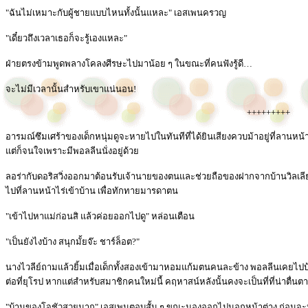
"ฉันไม่เหมาะกับผู้ชายแบบไหนทั้งนั้นแหละ" เอสเพนครวญ
"เดี๋ยวถึงเวลาเธอก็จะรู้เองแหละ"
ฝ่ายตรงข้ามพูดพลางโคลงศีรษะไปมาน้อย ๆ ในขณะที่คนฟังรู้ดี…
จะไม่มีเวลานั้นสำหรับเขาแน่นอน!
+++++++++
อารมณ์ซึมเศร้าของเด็กหนุ่มดูจะหายไปในทันทีที่ได้ยินเสียงควบม้าอยู่ที่ลาน
แต่ก็จนใจเพราะมีพอลลีนนั่งอยู่ด้วย
ลอร่ากับดอริสวิ่งออกมาต้อนรับเจ้านายของตนและช่วยถือของฝากจากบ้านวิลเลียม
ไปที่ลานหน้าไร่เข้าบ้าน เพื่อทักทายมารดาตน
"เข้าไปหาแม่ก่อนสิ แล้วค่อยออกไปดู" หล่อนเตือน
"เป็นยังไงบ้าง สนุกมั้ยจ๊ะ ชาร์ล็อต?"
นางไวลีย์ถามแล้วยิ้มเมื่อเด็กทั้งสองเข้ามาหอมแก้มตนคนละข้าง พอลลีนเคยไปบ้าน
ต่อที่ยุโรป หากแต่สำหรับสมาชิกคนใหม่นี้ คฤหาสน์หลังนั้นคงจะเป็นที่ที่น่าตื่นต
"บ้านของโจชัวสวยมาก" เอสเพนตอบสั้น ๆ ขณะมองออกไปนอกหน้าต่าง ก่อนจะ