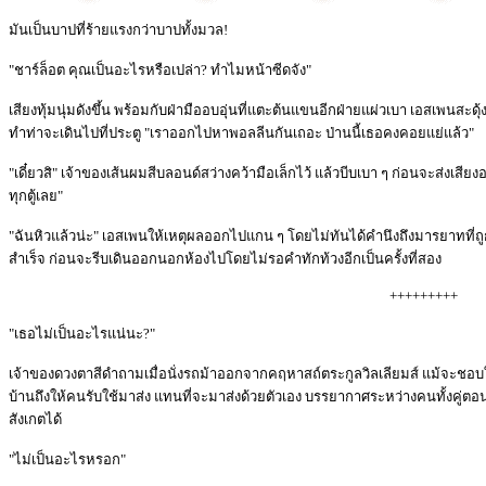
มันเป็นบาปที่ร้ายแรงกว่าบาปทั้งมวล!
"ชาร์ล็อต คุณเป็นอะไรหรือเปล่า? ทำไมหน้าซีดจัง"
เสียงทุ้มนุ่มดังขึ้น พร้อมกับฝ่ามืออบอุ่นที่แตะต้นแขนอีกฝ่ายแผ่วเบา เอสเพนสะดุ
ทำท่าจะเดินไปที่ประตู "เราออกไปหาพอลลีนกันเถอะ ป่านนี้เธอคงคอยแย่แล้ว"
"เดี๋ยวสิ" เจ้าของเส้นผมสีบลอนด์สว่างคว้ามือเล็กไว้ แล้วบีบเบา ๆ ก่อนจะส่งเสี
ทุกตู้เลย"
"ฉันหิวแล้วน่ะ" เอสเพนให้เหตุผลออกไปแกน ๆ โดยไม่ทันได้คำนึงถึงมารยาทที่ถ
สำเร็จ ก่อนจะรีบเดินออกนอกห้องไปโดยไม่รอคำทักท้วงอีกเป็นครั้งที่สอง
+++++++++
"เธอไม่เป็นอะไรแน่นะ?"
เจ้าของดวงตาสีดำถามเมื่อนั่งรถม้าออกจากคฤหาสถ์ตระกูลวิลเลียมส์ แม้จะชอบ
บ้านถึงให้คนรับใช้มาส่ง แทนที่จะมาส่งด้วยตัวเอง บรรยากาศระหว่างคนทั้งคู่ตอ
สังเกตได้
"ไม่เป็นอะไรหรอก"