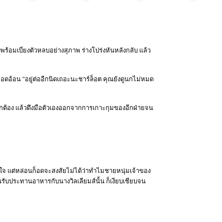
้งพร้อมเบี่ยงตัวหลบอย่างสุภาพ ร่างโปร่งหันหลังกลับ แล้ว
ยงออดอ้อน "อยู่ต่ออีกนิดเถอะนะชาร์ล็อต คุณยังดูนกไม่หมด
ูกต้อง แล้วดึงมือตัวเองออกจากการเกาะกุมของอีกฝ่ายจน
ใจ แต่หล่อนก็อดจะสงสัยไม่ได้ว่าทำไมชายหนุ่มเจ้าของ
นรับประทานอาหารกับนางวิลเลียมส์นั้น ก็เงียบเชียบจน