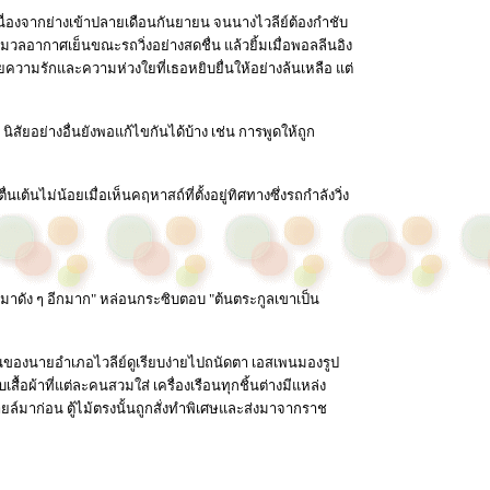
นื่องจากย่างเข้าปลายเดือนกันยายน จนนางไวลีย์ต้องกำชับ
วลอากาศเย็นขณะรถวิ่งอย่างสดชื่น แล้วยิ้มเมื่อพอลลีนอิง
วยความรักและความห่วงใยที่เธอหยิบยื่นให้อย่างล้นเหลือ แต่
ง นิสัยอย่างอื่นยังพอแก้ไขกันได้บ้าง เช่น การพูดให้ถูก
นไม่น้อยเมื่อเห็นคฤหาสถ์ที่ตั้งอยู่ทิศทางซึ่งรถกำลังวิ่ง
มาดัง ๆ อีกมาก" หล่อนกระซิบตอบ "ต้นตระกูลเขาเป็น
บ้านของนายอำเภอไวลีย์ดูเรียบง่ายไปถนัดตา เอสเพนมองรูป
เสื้อผ้าที่แต่ละคนสวมใส่ เครื่องเรือนทุกชิ้นต่างมีแหล่ง
ายล์มาก่อน ตู้ไม้ตรงนั้นถูกสั่งทำพิเศษและส่งมาจากราช