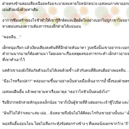
ฝ่ายตรงข้ามตอบเสียงเนือยพร้อมระบายลมหายใจหนักหน่วง เอสเพนกางขาออกแล้วท
เอนตัวลงนั่งด้วยท่าเดิม
อาการซึมเศร้าของโจชัวทำให้เขารู้สึกผิดและอึดอัดใจอย่างบอกไม่ถูก เขาไม่อยาก
ทางตอบสนองความต้องการของอีกฝ่ายได้แน่นอน
"พอลลีน…"
เด็กหนุ่มเรียก แล้วเงียบเสียงลงทันทีที่อีกฝ่ายหันมาหา วูบหนึ่งนั้นเขาอยากจะบอกค
คำถามมากมายก็ต้องตามมา โดยเฉพาะเรื่องเหตุผลของการกระทำ เด็กสาวอาจจะให
ที่เขาทำเอาไว้
แค่ตัวเขาเองยังให้อภัยตัวเองไม่ได้เลยด้วยซ้ำ แล้วกับคนที่ดีแสนดีอย่างพอลลีน
"มีอะไรหรือเปล่า?" หล่อนถามขึ้นมาอย่างเป็นห่วงเมื่อเห็นอาการอ้ำอึ้งของฝ่ายต
เอสเพนฝืนยิ้ม แล้วพยายามหาเรื่องมาคุย "เธอว่าโจชัวเป็นคนยังไง?"
ริมฝีปากหยักสวยหักมุมลงเล็กน้อย "เขาก็เป็นผู้ชายที่ดี แต่ออกจะเจ้าชู้ไปนิด 
"ฉันก็ไม่ได้ว่าเหมาะสม เอ่อ…ฉันหมายถึงฉันไม่ได้คิดอะไรกับเขาอย่างนั้นน่ะ" เ
พอลลีนยิ้มอ่อนโยน โดยไม่ลืมกระทุ้งข้อศอกร่างข้าง ๆ ที่เผลอนั่งแยกขากว้าง "ถ้าอย่า