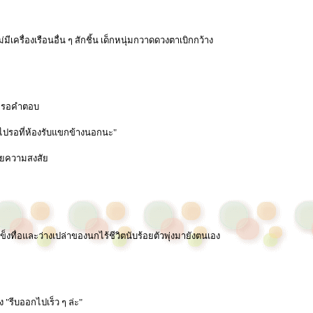
ีเครื่องเรือนอื่น ๆ สักชิ้น เด็กหนุ่มกวาดดวงตาเบิกกว้าง
ไม่รอคำตอบ
อไปรอที่ห้องรับแขกข้างนอกนะ"
วยความสงสัย
็งทื่อและว่างเปล่าของนกไร้ชีวิตนับร้อยตัวพุ่งมายังตนเอง
"รีบออกไปเร็ว ๆ ล่ะ"