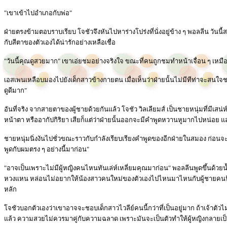
"เขาเข้าไปอำเภอกับพ่อ"
ฝ่ายตรงข้ามตอบราบเรียบ โจชัวจึงหันไปหาร่างโปร่งที่นั่งอยู่ข้าง ๆ พอลลีน วันน
กับสีตาของตัวเองได้น่ารักอย่างเหลือเชื่อ
"วันนี้คุณดูสวยมาก" เขาเอ่ยชมอย่างจริงใจ ขณะที่คนถูกชมทำหน้าเจื่อน ๆ เหมื
เอสเพนเหลือบมองไปยังเด็กสาวข้างกายตน เมื่อเห็นว่าฝ่ายนั้นไม่มีทีท่าจะสนใจช
ดูดีมาก"
อันที่จริง จากสายตาของผู้ชายด้วยกันแล้ว โจชัว วิลเลียมส์ เป็นชายหนุ่มที่มีเส
หน้าตา หรืออากัปกิริยา เสียก็แต่ว่าฝ่ายนั้นออกจะมีคำพูดหวานหูมากไปหน่อย 
ชายหนุ่มนิ่งงันไปชั่วขณะราวกับกำลังเรียบเรียงคำพูดของอีกฝ่ายในสมอง ก่อนจะ
พูดกับผมตรง ๆ อย่างนี้มาก่อน"
"อาจเป็นเพราะไม่มีผู้หญิงคนไหนทันเล่ห์เหลี่ยมคุณมาก่อน" พอลลีนพูดขึ้นด้วยน้
หวงแหน หล่อนไม่อยากให้น้องสาวคนใหม่ของตัวเองไปไหนมาไหนกับผู้ชายคนนี้ต
หลัก
โจชัวบอกตัวเองว่าเขาอาจจะชอบเด็กสาวไวลีย์คนนี้กว่าที่เป็นอยู่มาก ถ้าเจ้าต
แล้ว ความสวยไม่ควรมาคู่กับความฉลาด เพราะมันจะเป็นตัวทำให้ผู้หญิงกลายเป็น