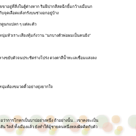
ยู่ที่สิ่งในตู้ต่างหาก ริมฝีปากสีสดฉีกยิ้มกว้างเมื่อนก
ับจุดเลือดแห้งกรังบนช่วงอกอยู่บ้าง
ตาดูนกแปลก ๆ แต่ละตัว
นุ่มหัวเราะเสียงทุ้มกังวาน "นกบางตัวพ่อผมเป็นคนยิง"
ลางขยับตัวจนประชิดร่างโปร่ง ดวงตาสีน้ำทะเลเชื่อมแสงลง
นุ่มต้องขมวดคิ้วอย่างยุ่งยากใจ
มอว่าการโกหกเป็นบาปอย่างหนึ่ง ถ้าอย่างนั้น…เขาคงจะเป็น
ิลส์ ทั้งเมืองแล้ว ยังทำให้ผู้ชายคนหนึ่งหลงผิดคิดกับตัว