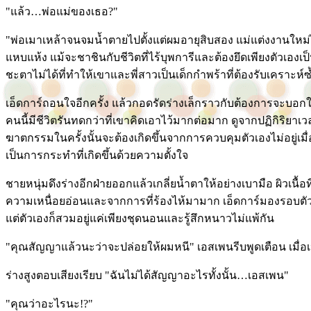
"แล้ว…พ่อแม่ของเธอ?"
"พ่อเมาเหล้าจนจมน้ำตายไปตั้งแต่ผมอายุสิบสอง แม่แต่งงานใหม่ได้ไ
แหบแห้ง แม้จะชาชินกับชีวิตที่ไร้บุพการีและต้องยึดเพียงตัวเองเป
ชะตาไม่ได้ที่ทำให้เขาและพี่สาวเป็นเด็กกำพร้าที่ต้องรับเคราะห์ซ้
เอ็ดการ์ถอนใจอีกครั้ง แล้วกอดรัดร่างเล็กราวกับต้องการจะบอกให
คนนี้มีชีวิตรันทดกว่าที่เขาคิดเอาไว้มากต่อมาก ดูจากปฏิกิริยาเวลา
ฆาตกรรมในครั้งนั้นจะต้องเกิดขึ้นจากการควบคุมตัวเองไม่อยู่เมื่
เป็นการกระทำที่เกิดขึ้นด้วยความตั้งใจ
ชายหนุ่มดึงร่างอีกฝ่ายออกแล้วเกลี่ยน้ำตาให้อย่างเบามือ ผิวเนื้อท
ความเหนื่อยอ่อนและจากการที่ร้องไห้มามาก เอ็ดการ์มองรอบตัว
แต่ตัวเองก็สวมอยู่แค่เพียงชุดนอนและรู้สึกหนาวไม่แพ้กัน
"คุณสัญญาแล้วนะว่าจะปล่อยให้ผมหนี" เอสเพนรีบพูดเตือน เมื่อ
ร่างสูงตอบเสียงเรียบ "ฉันไม่ได้สัญญาอะไรทั้งนั้น…เอสเพน"
"คุณว่าอะไรนะ!?"