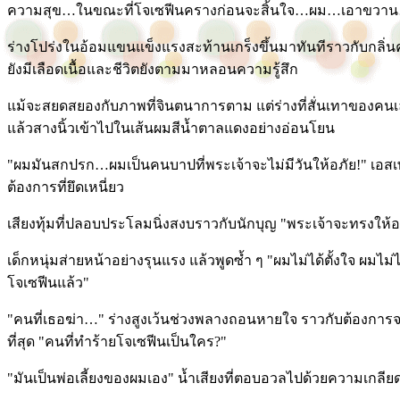
ความสุข…ในขณะที่โจเซฟีนครางก่อนจะสิ้นใจ…ผม…เอาขวาน
ร่างโปร่งในอ้อมแขนแข็งแรงสะท้านเกร็งขึ้นมาทันทีราวกับกลิ่
ยังมีเลือดเนื้อและชีวิตยังตามมาหลอนความรู้สึก
แม้จะสยดสยองกับภาพที่จินตนาการตาม แต่ร่างที่สั่นเทาของคนเล
แล้วสางนิ้วเข้าไปในเส้นผมสีน้ำตาลแดงอย่างอ่อนโยน
"ผมมันสกปรก…ผมเป็นคนบาปที่พระเจ้าจะไม่มีวันให้อภัย!" เอส
ต้องการที่ยึดเหนี่ยว
เสียงทุ้มที่ปลอบประโลมนิ่งสงบราวกับนักบุญ "พระเจ้าจะทรงให้อ
เด็กหนุ่มส่ายหน้าอย่างรุนแรง แล้วพูดซ้ำ ๆ "ผมไม่ได้ตั้งใจ ผมไม่ได
โจเซฟีนแล้ว"
"คนที่เธอฆ่า…" ร่างสูงเว้นช่วงพลางถอนหายใจ ราวกับต้องการจ
ที่สุด "คนที่ทำร้ายโจเซฟีนเป็นใคร?"
"มันเป็นพ่อเลี้ยงของผมเอง" น้ำเสียงที่ตอบอวลไปด้วยความเกล