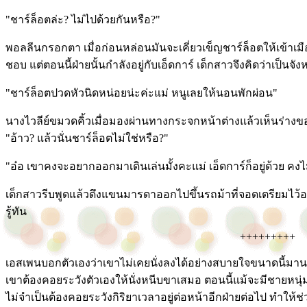
"ชาร์ล็อตล่ะ? ไม่ไปด้วยกันหรือ?"
พอลลีนกรอกตา เมื่อก่อนหล่อนมันจะเคี่ยวเข็ญชาร์ล็อตให้เข้าเมือง
ชอบ แต่ตอนนี้ฝ่ายนั้นกำลังอยู่กับเอ็ดการ์ เด็กสาวจึงคิดว่าเป็นจ
"ชาร์ล็อตปวดหัวนิดหน่อยน่ะค่ะแม่ หนูเลยให้นอนพักผ่อน"
นางไวลีย์ขมวดคิ้วเมื่อมองผ่านทางกระจกหน้าต่างแล้วเห็นร่างของ
"อ้าว? แล้วนั่นชาร์ล็อตไม่ใช่หรือ?"
"อ๋อ เขาคงจะอยากออกมาเดินเล่นมั้งคะแม่ เอ็ดการ์ก็อยู่ด้วย คง
เด็กสาวรีบพูดแล้วดึงแขนมารดาออกไปขึ้นรถม้าที่จอดเตรียมไว้อย
รู้ทัน
+++++++++
เอสเพนบอกตัวเองว่าเขาไม่เคยนั่งลงได้อย่างสบายใจขนาดนี้มานาน
เขาต้องคอยระวังตัวเองให้นั่งหนีบขาเสมอ ตอนนี้แม้จะมีชายหนุ่ม
ไม่จำเป็นต้องคอยระวังกิริยาเวลาอยู่ต่อหน้าอีกฝ่ายต่อไป ทำให