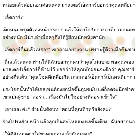
หน่อยแล้วค่อยนอนต่อนะคะ มาสเตอร์เอ็ดการ์บอกว่าคุณเพลียม
"เอ็ดการ์?"
เด็กหนุ่มทรุดตัวลงหน้ากระจก แล้วให้ตกใจกับดวงตาที่บวมจนแท
อย่างหนัก มิน่าเล่าเมื่อครู่ถึงได้รู้สึกหนักหนังตานัก
"เอ็ดการ์ตื่นแล้วเหรอ?" เขาถามอย่างฉงน เพราะรู้ดีว่าเมื่อคืนชาย
"ตื่นแล้วล่ะค่ะ ท่านให้ดิฉันบอกทุกคนว่าคุณไม่สบาย พอคุณพอลล
มาสเตอร์เอ็ดการ์ก็ห้ามไว้ บอกว่าให้คุณพักผ่อนจะดีกว่า คุณช
อย่างตื่นเต้น "คุณโชคดีเหลือเกิน มาสเตอร์เอ็ดการ์เป็นคนดีมาก
ประโยคนั้นทำให้เอสเพนต้องยกมือขึ้นกุมขมับ แต่ก็อดจะนึกขำควา
เขาเป็นผู้ชาย "ลอร่า…เรื่องมันไม่ใช่อย่างที่ลอร่าเข้าใจ"
"เอาเถอะค่ะ" ฝ่ายนั้นตัดบท "ตอนนี้คุณหิวหรือยังคะ?"
ร่างโปร่งส่ายหน้า แล้วลุกเดินสะโหลสะเหลขึ้นเตียง "ฉันอยากน
"ให้ดิฉันนวดยาใส่ขาคุณก่อนแล้วกันนะคะ"