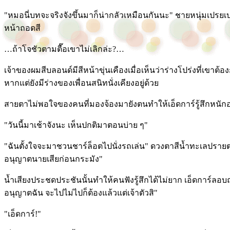
"หมอนี่บทจะจริงจังขึ้นมาก็น่ากลัวเหมือนกันนะ" ชายหนุ่มเปรยเบา 
หน้าถอดสี
…ถ้าโจชัวตามตื๊อเขาไม่เลิกล่ะ?…
เจ้าของผมสีบลอนด์มีสีหน้าขุ่นเคืองเมื่อเห็นว่าร่างโปร่งที่เขาต
หากแต่ยังมีร่างของเพื่อนสนิทนั่งเคียงอยู่ด้วย
สายตาไม่พอใจของคนที่มองจ้องมายังตนทำให้เอ็ดการ์รู้สึกหนักอกอ
"วันนี้มาเช้าจังนะ เห็นปกติมาตอนบ่าย ๆ"
"ฉันตั้งใจจะมาชวนชาร์ล็อตไปนั่งรถเล่น" ดวงตาสีน้ำทะเลปรายตาไ
อนุญาตนายเสียก่อนกระมัง"
น้ำเสียงประชดประชันนั้นทำให้คนฟังรู้สึกได้ไม่ยาก เอ็ดการ์ล
อนุญาตฉัน จะไปไม่ไปก็ต้องแล้วแต่เจ้าตัวสิ"
"เอ็ดการ์!"