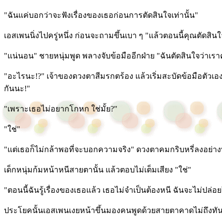
"ฉันแค่บอกว่าจะฟังเรื่องของเธอก่อนการตัดสินใจเท่านั้น"
เอสเพนนิ่งไปครู่หนึ่ง ก่อนจะถามขึ้นเบา ๆ "แล้วตอนนี้คุณตัดสินใจ
"แน่นอน" ชายหนุ่มพูด พลางจับข้อมืออีกฝ่าย "ฉันตัดสินใจว่าเร
"อะไรนะ!?" เจ้าของดวงตาสีมรกตร้อง แล้วเริ่มสะบัดข้อมือตัวเอ
กันนะ!"
"เพราะเธอไม่อยากโกหก ใช่มั้ย?"
"ใช่"
"แต่เธอก็ไม่กล้าพอที่จะบอกความจริง" ดวงตาคมกริบหรี่ลงอย่า
เด็กหนุ่มก้มหน้าหนีสายตานั้น แล้วตอบไม่เต็มเสียง "ใช่"
"ตอนนี้ฉันรู้เรื่องของเธอแล้ว เธอไม่จำเป็นต้องหนี ฉันจะไม่ปล่อ
ประโยคนั้นเอสเพนเงยหน้าขึ้นมองคนพูดด้วยสายตาคาดไม่ถึงทันที 