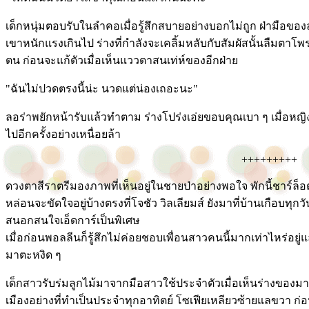
เด็กหนุ่มตอบรับในลำคอเมื่อรู้สึกสบายอย่างบอกไม่ถูก ฝ่ามือข
เขาหนักแรงเกินไป ร่างที่กำลังจะเคลิ้มหลับกับสัมผัสนั้นลืมตาโพ
ตน ก่อนจะแก้ตัวเมื่อเห็นแววตาสนเท่ห์ของอีกฝ่าย
"ฉันไม่ปวดตรงนี้น่ะ นวดแต่น่องเถอะนะ"
ลอร่าพยักหน้ารับแล้วทำตาม ร่างโปร่งเอ่ยขอบคุณเบา ๆ เมื่อหญิ
ไปอีกครั้งอย่างเหนื่อยล้า
+++++++++
ดวงตาสีราตรีมองภาพที่เห็นอยู่ในชายป่าอย่างพอใจ พักนี้ชาร์ล็
หล่อนจะขัดใจอยู่บ้างตรงที่โจชัว วิลเลียมส์ ยังมาที่บ้านเกือบทุกวัน
สนอกสนใจเอ็ดการ์เป็นพิเศษ
เมื่อก่อนพอลลีนก็รู้สึกไม่ค่อยชอบเพื่อนสาวคนนี้มากเท่าไหร่อยู่แล
มาตะหงิด ๆ
เด็กสาวรับร่มลูกไม้มาจากมือสาวใช้ประจำตัวเมื่อเห็นร่างของม
เมืองอย่างที่ทำเป็นประจำทุกอาทิตย์ โซเฟียเหลียวซ้ายแลขวา ก่