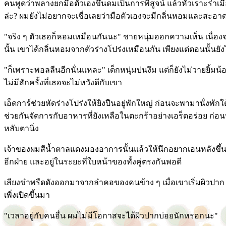
คนพูดว่าพลางยกมือตัวเองขึ้นดมเป็นการพิสูจน์ แล้วหัวเราะร่าเมื
ล่ะ? ผมยังไม่อยากจะเชื่อเลยว่ามือตัวเองจะมีกลิ่นหอมและสะอาด
"จริง ๆ ตัวเธอก็หอมเหมือนกันนะ" ชายหนุ่มออกความเห็น เนื่อ
นั้น เขาได้กลิ่นหอมจากตัวร่างโปร่งเหมือนกัน เพียงแต่ตอนนั้นย
"ก็เพราะพอลลีนอีกนั่นแหละ" เด็กหนุ่มบ่นงึม แต่ก็ยังไม่วายยิ้มน้อย
ไม่มีสักครั้งที่เธอจะไม่หวังดีกับเขา
เอ็ดการ์ช่วยหัดร่างโปร่งให้ยิงปืนอยู่พักใหญ่ ก่อนจะพามานั่งพักใต้
ช่วยกันจัดการกับอาหารที่ยังเหลือในตะกร้าอย่างเอร็ดอร่อย ก่อ
หลับตานิ่ง
เจ้าของผมสีน้ำตาลแดงมองอาการนั้นแล้วให้นึกอยากเอนหลังขึ้
อีกฝ่าย และอยู่ในระยะที่ใบหน้าของทั้งคู่ตรงกันพอดี
เสียงขำพรืดดังออกมาจากลำคอของคนข้าง ๆ เมื่อเขาเริ่มผิวปาก 
เพิ่งเปิดขึ้นมา
"เวลาอยู่กับคนอื่น ผมไม่มีโอกาสจะได้ผิวปากบ่อยนักหรอกนะ"