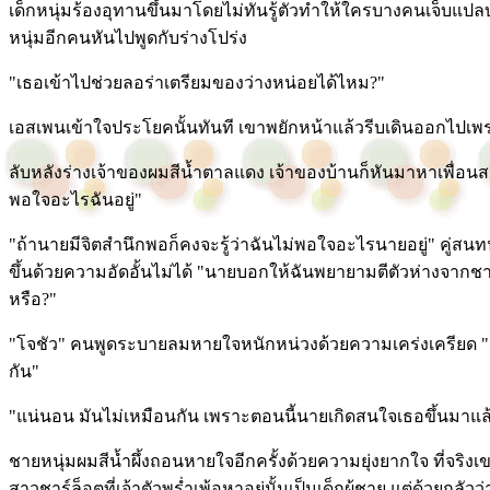
เด็กหนุ่มร้องอุทานขึ้นมาโดยไม่ทันรู้ตัวทำให้ใครบางคนเจ็บแ
หนุ่มอีกคนหันไปพูดกับร่างโปร่ง
"เธอเข้าไปช่วยลอร่าเตรียมของว่างหน่อยได้ไหม?"
เอสเพนเข้าใจประโยคนั้นทันที เขาพยักหน้าแล้วรีบเดินออกไปเพร
ลับหลังร่างเจ้าของผมสีน้ำตาลแดง เจ้าของบ้านก็หันมาหาเพื่อนสน
พอใจอะไรฉันอยู่"
"ถ้านายมีจิตสำนึกพอก็คงจะรู้ว่าฉันไม่พอใจอะไรนายอยู่" คู่ส
ขึ้นด้วยความอัดอั้นไม่ได้ "นายบอกให้ฉันพยายามตีตัวห่างจากชาร์ล็
หรือ?"
"โจชัว" คนพูดระบายลมหายใจหนักหน่วงด้วยความเคร่งเครียด "
กัน"
"แน่นอน มันไม่เหมือนกัน เพราะตอนนี้นายเกิดสนใจเธอขึ้นมาแล้
ชายหนุ่มผมสีน้ำผึ้งถอนหายใจอีกครั้งด้วยความยุ่งยากใจ ที่จริง
สาวชาร์ล็อตที่เจ้าตัวพร่ำเพ้อหาอยู่นั้นเป็นเด็กผู้ชาย แต่ด้วยกลั