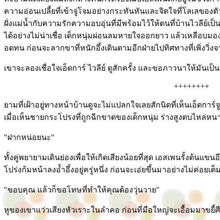
ความอ่อนเปลี้ยที่เข้าจู่โจมอย่างกระทันหันและจิตใจที่โลเลของต
ฝั่งแม่น้ำกับความรักความอบอุ่นที่มีพร้อมไว้ให้ตนที่บ้านไวลีย์เป
ได้อย่างไม่น่าเชื่อ เด็กหนุ่มผ่อนลมหายใจออกยาว แล้วเหลือบมอง
อดทน ก่อนจะลากขาที่หนักอึ้งเดินตามอีกฝ่ายไปทิศทางที่เพิ่งวิ่งจ
เขาจะลองเชื่อใจเอ็ดการ์ ไวลีย์ ดูสักครั้ง และขอภาวนาให้มันเป็น
++++++++
ยามที่เฝ้าอยู่ทางหน้าบ้านดูจะไม่แปลกใจเลยสักนิดที่เห็นเอ็ดการ์จ
เมื่อเห็นชายกระโปรงที่ถูกฉีกขาดของเด็กหนุ่ม ร่างสูงตบไหล่หนาบ
"ฝากหน่อยนะ"
ทั้งคู่พยายามเดินย่องเพื่อให้เกิดเสียงน้อยที่สุด เอสเพนรั้งต้นแขนอ
โปร่งก้มหน้าลงอ้ำอึ้งอยู่ครู่หนึ่ง ก่อนจะเอ่ยขึ้นมาอย่างไม่ค่อยเต็
"ขอบคุณ แล้วก็ขอโทษที่ทำให้คุณต้องวุ่นวาย"
หูของเขาแว่วเสียงหัวเราะในลำคอ ก่อนที่มือใหญ่จะเอื้อมมาขยี