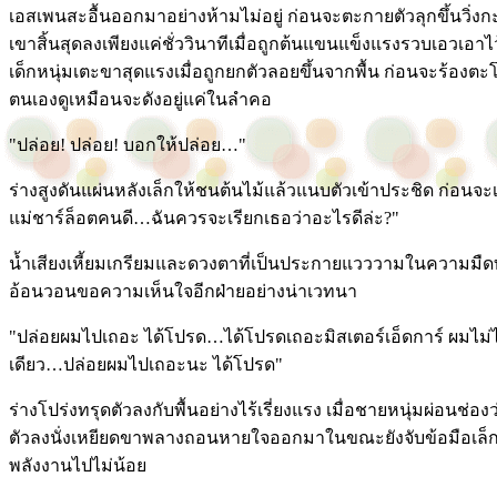
เอสเพนสะอื้นออกมาอย่างห้ามไม่อยู่ ก่อนจะตะกายตัวลุกขึ้นวิ
เขาสิ้นสุดลงเพียงแค่ชั่ววินาทีเมื่อถูกต้นแขนแข็งแรงรวบเอวเอาไว
เด็กหนุ่มเตะขาสุดแรงเมื่อถูกยกตัวลอยขึ้นจากพื้น ก่อนจะร้องต
ตนเองดูเหมือนจะดังอยู่แค่ในลำคอ
"ปล่อย! ปล่อย! บอกให้ปล่อย…"
ร่างสูงดันแผ่นหลังเล็กให้ชนต้นไม้แล้วแนบตัวเข้าประชิด ก่อนจะ
แม่ชาร์ล็อตคนดี…ฉันควรจะเรียกเธอว่าอะไรดีล่ะ?"
น้ำเสียงเหี้ยมเกรียมและดวงตาที่เป็นประกายแวววามในความมืดทำ
อ้อนวอนขอความเห็นใจอีกฝ่ายอย่างน่าเวทนา
"ปล่อยผมไปเถอะ ได้โปรด…ได้โปรดเถอะมิสเตอร์เอ็ดการ์ ผมไม่
เดียว…ปล่อยผมไปเถอะนะ ได้โปรด"
ร่างโปร่งทรุดตัวลงกับพื้นอย่างไร้เรี่ยงแรง เมื่อชายหนุ่มผ่อนช่อง
ตัวลงนั่งเหยียดขาพลางถอนหายใจออกมาในขณะยังจับข้อมือเล็กไว้แ
พลังงานไปไม่น้อย