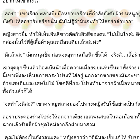
อยากให้เขากังวล
"ลอร่า" เขาเรียก พลางบีบมือหยาบกร้านที่กำลังบังคับผ้าขนหนูอ
บังคับให้ลอร่ารับสร้อยนั่น ฉันไม่รู้ว่ามันจะทำให้ลอร่าลำบาก"
หญิงสาวยิ้ม ทำให้เห็นฟันสีขาวตัดกับผิวสีของตน "ไม่เป็นไรค่ะ ดิ
กล่องนั้นไว้ที่ตู้เสื้อผ้าคุณเหมือนเดิมแล้วล่ะค่ะ"
"ดีแล้วล่ะ" เด็กหนุ่มยิ้ม ก่อนจะอุทานเมื่อนึกขึ้นได้ "จริงสิ…เสื้อผ้
เขาผุดลุกขึ้นแล้วต้องเบ้หน้าเมื่อความเมื่อยขบแล่นขึ้นมาทั้งร่าง เ
นี้เขาเพิ่งจะเห็นสภาพกระโปรงที่ใส่อยู่ นอกจากชายของมันจะขา
ด้วยเศษดินและเศษใบไม้ โชคดีที่กระโปรงทำมาจากผ้าเนื้อหนาพอ 
ทั้งตัวแล้วก็ได้
"จะทำไงดีล่ะ?" เขาครวญพลางมองไปทางหญิงรับใช้อย่างเป็นกั
ลอร่าประคองร่างโปร่งให้ลุกจากเตียง เอสเพนสบถในคอเมื่อขาทั้งส
ฉากแล้วรับเสื้อผ้าชุดใหม่จากอีกฝ่ายมาสวม
"คุณไม่ต้องเป็นกังวลนะคะ" หญิงสาวว่า "ดิฉันจะเย็บแก้ให้ รับรอ