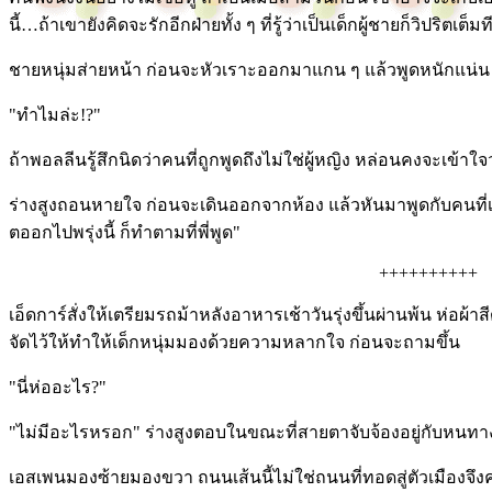
นี้…ถ้าเขายังคิดจะรักอีกฝ่ายทั้ง ๆ ที่รู้ว่าเป็นเด็กผู้ชายก็วิปริตเต็มท
ชายหนุ่มส่ายหน้า ก่อนจะหัวเราะออกมาแกน ๆ แล้วพูดหนักแน่น 
"ทำไมล่ะ!?"
ถ้าพอลลีนรู้สึกนิดว่าคนที่ถูกพูดถึงไม่ใช่ผู้หญิง หล่อนคงจะเข้
ร่างสูงถอนหายใจ ก่อนจะเดินออกจากห้อง แล้วหันมาพูดกับคนที่เด
ตออกไปพรุ่งนี้ ก็ทำตามที่พี่พูด"
++++++++++
เอ็ดการ์สั่งให้เตรียมรถม้าหลังอาหารเช้าวันรุ่งขึ้นผ่านพ้น ห่อผ้า
จัดไว้ให้ทำให้เด็กหนุ่มมองด้วยความหลากใจ ก่อนจะถามขึ้น
"นี่ห่ออะไร?"
"ไม่มีอะไรหรอก" ร่างสูงตอบในขณะที่สายตาจับจ้องอยู่กับหนทาง
เอสเพนมองซ้ายมองขวา ถนนเส้นนี้ไม่ใช่ถนนที่ทอดสู่ตัวเมืองจึงค