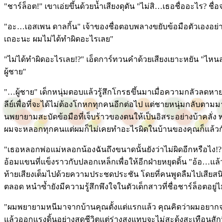
"ชาร์ล็อต!" เขาเอ่ยขึ้นด้วยน้ำเสียงดุดัน "ไม่สิ…เธอชื่ออะไร? ชื่
"อะ…เอสเพน ดาลกิ้น" เจ้าของชื่อตอบพลางขยับข้อมือตัวเองอย่า
เถอะนะ ผมไม่ได้ทำผิดอะไรเลย"
"ไม่ได้ทำผิดอะไรเลย!?" เอ็ดการ์ทวนคำด้วยเสียงเยาะหยัน "ไหน
ผู้ชาย"
"…ผู้ชาย" เด็กหนุ่มตอบแล้วรู้สึกโกรธขึ้นมาเมื่อความกลัวลดห
ลีย์เพื่อที่จะได้ไม่ต้องโกหกทุกคนอีกต่อไป แต่ชายหนุ่มกลับตาม
นพยายามสะบัดข้อมือที่เจ็บร้าวของตนให้เป็นอิสระอย่างบ้าคลั
ผมจะหลอกทุกคนแต่ผมก็ไม่เคยทำอะไรผิดในบ้านของคุณก็แล้วก
"เธอหลอกพ่อแม่หลอกน้องฉันถึงขนาดนั้นยังว่าไม่ผิดอีกหรือไง!
อ้อมแขนที่แข็งราวกับปลอกเหล็กเพื่อให้อีกฝ่ายหยุดดิ้น "อ้อ…แล้
ท้ายเสียงเต็มไปด้วยความประชดประชัน โดยที่คนพูดลืมไปเสียสนิทว
ตลอด หนำซ้ำยังมีความรู้สึกพึงใจในตัวเด็กสาวที่ชื่อชาร์ล็อตอยู่ไ
"ผมพยายามหนีมาจากบ้านคุณตั้งแต่แรกแล้ว คุณคิดว่าผมอยา
แล้วออกแรงดิ้นอย่างสุดชีวิตแต่ร่างสูงแทบจะไม่สะดุ้งสะเทือนสัก