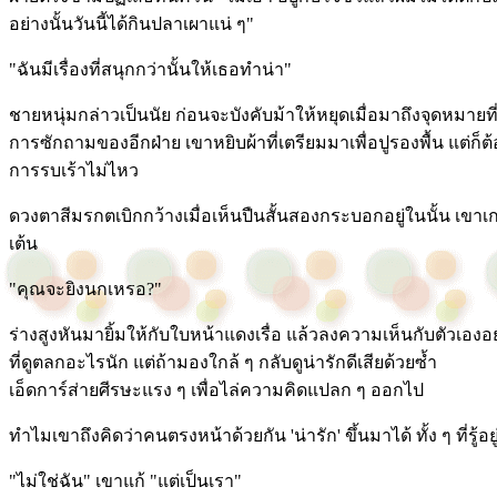
อย่างนั้นวันนี้ได้กินปลาเผาแน่ ๆ"
"ฉันมีเรื่องที่สนุกกว่านั้นให้เธอทำน่า"
ชายหนุ่มกล่าวเป็นนัย ก่อนจะบังคับม้าให้หยุดเมื่อมาถึงจุดหมา
การซักถามของอีกฝ่าย เขาหยิบผ้าที่เตรียมมาเพื่อปูรองพื้น แต่ก็
การรบเร้าไม่ไหว
ดวงตาสีมรกตเบิกกว้างเมื่อเห็นปืนสั้นสองกระบอกอยู่ในนั้น เขา
เต้น
"คุณจะยิงนกเหรอ?"
ร่างสูงหันมายิ้มให้กับใบหน้าแดงเรื่อ แล้วลงความเห็นกับตัวเองอย่า
ที่ดูตลกอะไรนัก แต่ถ้ามองใกล้ ๆ กลับดูน่ารักดีเสียด้วยซ้ำ
เอ็ดการ์ส่ายศีรษะแรง ๆ เพื่อไล่ความคิดแปลก ๆ ออกไป
ทำไมเขาถึงคิดว่าคนตรงหน้าด้วยกัน 'น่ารัก' ขึ้นมาได้ ทั้ง ๆ ที่รู้อยู
"ไม่ใช่ฉัน" เขาแก้ "แต่เป็นเรา"