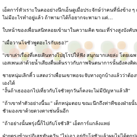
เอ็ดการ์หัวเราะในคออย่างนึกเอ็นดูเมื่อประจักษ์ว่าคนที่นั่งข้าง ๆ
ไม่มีอะไรทำอยู่แล้ว ถ้าพามาได้ก็อยากจะพามา แต่…
ใบหน้าของเพื่อนสนิทลอยเข้ามาในความคิด ขณะที่ร่างสูงบังคับพา
"เมื่อวานโจชัวพูดอะไรกับเธอ?"
"เขาเล่าเรื่องที่เคยเดินทางไปยุโรปให้ฟัง สนุกมากเลยล่ะ โดยเฉ
เอสเพนเล่าด้วยน้ำเสียงตื่นเต้นราวกับภาพจินตนาการนั้นยังคงติ
ชายหนุ่มเลิกคิ้ว แสดงว่าเพื่อนเขาพอจะจับทางถูกบ้างแล้วว่าต้
เองได้
"งั้นถ้าเธอออกไปเที่ยวกับโจชัวทุกวันก็คงจะไม่มีปัญหาแล้วสิ"
"ถ้าเขาทำตัวอย่างนี้นะ" เด็กหนุ่มตอบ ขณะนึกถึงท่าทีของฝ่ายนั
ชัวมองเขาด้วยดวงตาเช่นนั้นอีก
"ถ้าอย่างนั้นพรุ่งนี้ก็ไปกับโจชัวสิ" เอ็ดการ์แกล้งแหย่
ฝ่ายตรงข้ามปฏิเสธทันควัน "ไม่เอา อยู่กับโจชัวแล้วผมไม่ได้ตกปลาน