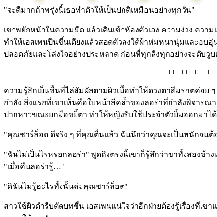
"จะดีมากถ้าพรุ่งนี้เธอทำตัวให้เป็นปกติเหมือนอย่างทุกวัน"
เขาพยักหน้าในความมืด แล้วเดินเข้าห้องตัวเอง ความง่วง ความเ
ทำให้เอสเพนปีนขึ้นเตียงแล้วสอดตัวลงใต้ผ้าห่มหนานุ่มและอบอ
ปลอดภัยและโล่งใจอย่างประหลาด ก่อนที่ทุกสิ่งทุกอย่างจะดับวูบเ
++++++++++
ความรู้สึกเย็นชื้นที่ไล่สัมผัสตามผิวเนื้อทำให้ดวงตาสีมรกตค่อย 
กำลัง สิ่งแรกที่เขาเห็นคือใบหน้าสีคล้ำของลอร่าที่กำลังพิจา
ปากหาวขณะยกมือขยี้ตา ทำให้หญิงรับใช้ประจำตัวยิ้มออกมาได้เมื่
"คุณชาร์ล็อต ดีจริง ๆ ที่คุณตื่นแล้ว ฉันนึกว่าคุณจะเป็นหนักจน
"ฉันไม่เป็นไรหรอกลอร่า" พูดถึงตรงนี้เขาก็รู้สึกว่าขาทั้งสองข้าง
"เมื่อคืนลอร่ารู้…"
"ดิฉันไม่รู้อะไรทั้งนั้นค่ะคุณชาร์ล็อต"
สาวใช้ผิวดำรีบตัดบทขึ้น เอสเพนแน่ใจว่าอีกฝ่ายต้องรู้เรื่องที่