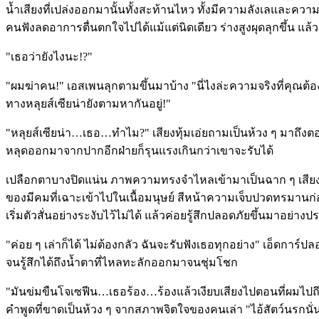
น้ำเสียงที่เปล่งออกมานั้นทั้งสะท้านไหว ทั้งมีความลังเลและความหว
คนฟังลดอาการตื่นตกใจไปได้แม้แต่นิดเดียว ร่างสูงผุดลุกขึ้น แ
"เธอว่ายังไงนะ!?"
"ผมฆ่าคน!" เอสเพนลุกตามขึ้นมาบ้าง "นี่ไงล่ะความจริงที่คุณต้
ทางหลุยส์เซียน่ายังตามหากันอยู่!"
"หลุยส์เซียน่า…เธอ…ทำไม?" เสียงทุ้มเอ่ยถามเป็นห้วง ๆ มาถึงตอ
หลุดออกมาจากปากอีกฝ่ายก็รุนแรงเกินกว่าเขาจะรับได้
เปลือกตาบางปิดแน่น ภาพความทรงจำไหลเข้ามาเป็นฉาก ๆ เสียงพี่
ของมีคมที่เฉาะเข้าไปในเนื้อมนุษย์ สีหน้าความเจ็บปวดทรมานก
เริ่มตัวสั่นอย่างระงับไว้ไม่ได้ แล้วค่อยรู้สึกปลอดภัยขึ้นมาอย่
"ค่อย ๆ เล่าก็ได้ ไม่ต้องกลัว ฉันจะรับฟังเธอทุกอย่าง" เอ็ดกา
จนรู้สึกได้ถึงน้ำตาที่ไหลทะลักออกมาจนชุ่มโชก
"มันข่มขืนโจเซฟีน…เธอร้อง…ร้องแล้วเงียบเสียงไปตอนที่ผมไปถึ
คำพูดที่ขาดเป็นห้วง ๆ จากสภาพจิตใจของคนเล่า "ไอ้สัตว์นรกนั่น