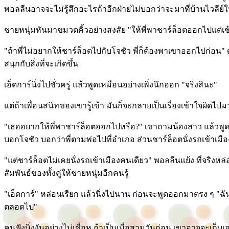
พอลลีนอาจจะไม่รู้สึกอะไรถ้าอีกฝ่ายไม่บอกว่าจะมาที่บ้านไวลีย์ในว
ชายหนุ่มหันมาขมวดคิ้วอย่างสงสัย "ให้พี่พาชาร์ล็อตออกไปแต่
"ถ้าพี่ไม่อยากให้ชาร์ล็อตไปกับโจชัว พี่ก็ต้องพาเขาออกไปก่อน"
สนุกกับสิ่งที่จะเกิดขึ้น
เอ็ดการ์นิ่งไปชั่วครู่ แล้วพูดเหมือนอย่างเพิ่งนึกออก "จริงสินะ"
แต่ถ้าเพื่อนสนิทของเขารู้เข้า มันก็จะกลายเป็นเรื่องเข้าใจผิดไปม
"เธออยากให้พี่พาชาร์ล็อตออกไปหรือ?" เขาถามน้องสาว แล้วพูดต่อเ
บอกโจชัว บอกว่าพี่ตามพ่อไปที่อำเภอ ส่วนชาร์ล็อตนั่งรถเข้าเมือ
"แต่ชาร์ล็อตไม่เคยนั่งรถเข้าเมืองคนเดียว" พอลลีนแย้ง ที่จริง
สัมพันธ์ของทั้งคู่ให้ชายหนุ่มอีกคนรู้
"เอ็ดการ์" หล่อนเรียก แล้วนิ่งไปนาน ก่อนจะพูดออกมาตรง ๆ "ฉันอ
ตลอดไป"
คนฟังนิ่งงันอย่างไม่เชื่อหู ถ้าเป็นเมื่อสามวันก่อน เขาอาจจ