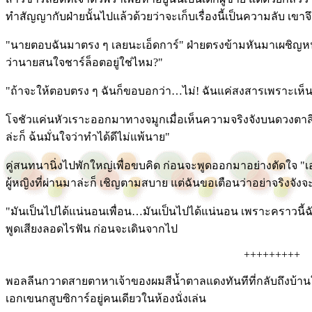
ทำสัญญากับฝ่ายนั้นไปแล้วด้วยว่าจะเก็บเรื่องนี้เป็นความลับ เขา
"นายตอบฉันมาตรง ๆ เลยนะเอ็ดการ์" ฝ่ายตรงข้ามหันมาเผชิญห
ว่านายสนใจชาร์ล็อตอยู่ใช่ไหม?"
"ถ้าจะให้ตอบตรง ๆ ฉันก็ขอบอกว่า…ไม่! ฉันแค่สงสารเพราะเห็นเ
โจชัวแค่นหัวเราะออกมาทางจมูกเมื่อเห็นความจริงจังบนดวงตาสีน
ล่ะก็ ฉ้นมั่นใจว่าทำได้ดีไม่แพ้นาย"
คู่สนทนานิ่งไปพักใหญ่เพื่อขบคิด ก่อนจะพูดออกมาอย่างตัดใจ "เอ
ผู้หญิงที่ผ่านมาล่ะก็ เชิญตามสบาย แต่ฉันขอเตือนว่าอย่าจริงจังจ
"มันเป็นไปได้แน่นอนเพื่อน…มันเป็นไปได้แน่นอน เพราะคราวนี้ฉัน
พูดเสียงลอดไรฟัน ก่อนจะเดินจากไป
+++++++++
พอลลีนกวาดสายตาหาเจ้าของผมสีน้ำตาลแดงทันทีที่กลับถึงบ้านใน
เอกเขนกสูบซิการ์อยู่คนเดียวในห้องนั่งเล่น