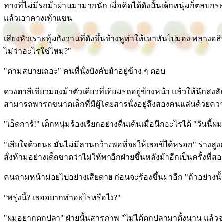
ทางที่ไม่มีรถม้าผ่านมามากนัก เมื่อคิดได้ดังนั้นเด็กหนุ่มก็ตลบกร
แล้วเอาคางเท้าแขน
เสียงหัวเราะทุ้มกังวานที่ดังขึ้นข้างหูทำให้เขาหันไปมอง พลางอธ
ไม่ว่าอะไรใช่ไหม?"
"ตามสบายเถอะ" คนที่นั่งบังคับม้าอยู่ข้าง ๆ ตอบ
ดวงตาสีเขียวมองม้าตัวเดียวที่เทียมรถอยู่ข้างหน้า แล้วให้นึกส
สามารถพารถขนาดเล็กที่มีผู้โดยสารนั่งอยู่ถึงสองคนแล่นด้วยควา
"เอ็ดการ์!" เด็กหนุ่มร้องเรียกอย่างตื่นเต้นเมื่อนึกอะไรได้ "วันนี้ผ
"เสียใจด้วยนะ มันไม่มีลานกว้างพอที่จะให้เธอขี่ได้หรอก" ร่างสูง
สั่งห้ามอย่างเด็ดขาดว่าไม่ให้พาอีกฝ่ายขึ้นหลังม้าอีกเป็นครั้งที่ส
คนถามหน้าม่อยไปอย่างเสียดาย ก่อนจะร้องขึ้นมาอีก "ถ้าอย่างนั้น
"พรุ่งนี้? เธออยากทำอะไรหรือไง?"
"ผมอยากตกปลา" ฝ่ายนั้นสารภาพ "ไม่ได้ตกปลามาตั้งนาน แล้วจ