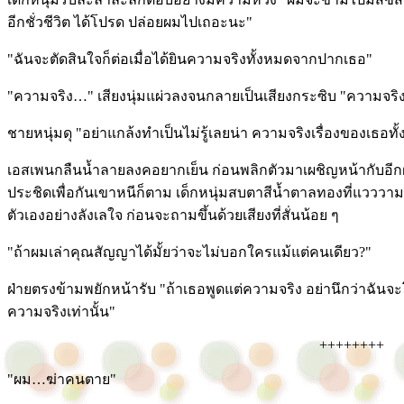
อีกชั่วชีวิต ได้โปรด ปล่อยผมไปเถอะนะ"
"ฉันจะตัดสินใจก็ต่อเมื่อได้ยินความจริงทั้งหมดจากปากเธอ"
"ความจริง…" เสียงนุ่มแผ่วลงจนกลายเป็นเสียงกระซิบ "ความจริ
ชายหนุ่มดุ "อย่าแกล้งทำเป็นไม่รู้เลยน่า ความจริงเรื่องของเธอทั
เอสเพนกลืนน้ำลายลงคอยากเย็น ก่อนพลิกตัวมาเผชิญหน้ากับอีกฝ่าย
ประชิดเพื่อกันเขาหนีก็ตาม เด็กหนุ่มสบตาสีน้ำตาลทองที่แวววา
ตัวเองอย่างลังเลใจ ก่อนจะถามขึ้นด้วยเสียงที่สั่นน้อย ๆ
"ถ้าผมเล่าคุณสัญญาได้มั้ยว่าจะไม่บอกใครแม้แต่คนเดียว?"
ฝ่ายตรงข้ามพยักหน้ารับ "ถ้าเธอพูดแต่ความจริง อย่านึกว่าฉันจะ
ความจริงเท่านั้น"
++++++++
"ผม…ฆ่าคนตาย"