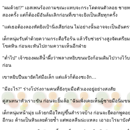
"ผมด้วย!?" เอสเพนร้องถามขณะแทบจะกระโดดจนตัวลอย ชายหนุ่ม
สองครั้ง แต่ก็ต้องมีอันล้มเลิกก่อนที่เขาจะยิงเป็นเสียทุกครั้ง
"แต่เธอต้องลองหัดยิงเป้านิ่งเสียก่อน ไม่อย่างนั้นอาจจะเป็นอันต
เด็กหนุ่มรับคำด้วยความกระตือรือร้น แล้วรีบช่วยร่างสูงจัดเตรี
โขดหิน ก่อนจะหันไปถามความเห็นอีกฝ่าย
"ต่ำไป" เจ้าของผมสีน้ำผึ้งว่าพลางหยิบขนมปังก้อนเดิมไปวางไว้บ
ก่อน
เขาหยิบปืนมายัดใส่มือเล็ก แต่แล้วก็ต้องชะงัก…
"มีอะไร?" ร่างโปร่งถามคนที่ยังกุมมือตัวเองอยู่อย่างสงสัย
คู่สนทนาหัวเราะขัน ก่อนจะยิ้มล้อ "ฉันเพิ่งเคยเห็นผู้ชายมือนิ่มขน
เด็กหนุ่มหน้ามุ่ย แล้วยกมือใหญ่ขึ้นสำรวจบ้าง ก่อนจะยืดอกพูดอย
อีกนะ ด้านเป็นหินเลยด้วยซ้ำ แต่พอลลีนน่ะแหละ เอาอะไรมาบังคั