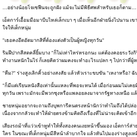
…อย่างน้อยโจเซฟีนจะถูกฝัง แม้จะไม่มีพิธีศพสำหรับเธอก็ตาม…
เอ็ดการ์เอื้อมมือมาบีบไหล่เล็กเบา ๆ เมื่อเห็นอีกฝ่ายนิ่งไปนาน เ
ใจให้เด็กหนุ่ม
"เธอคงอึดอัดมากสิที่ต้องแต่งตัวเป็นผู้หญิงทุกวัน"
ริมฝีปากสีสดคลี่ยิ้มบาง "ก็ไม่เท่าไหร่หรอกนะ แค่ต้องคอยระวังก
ทำงานหนักในไร่ ก็เลยคิดว่าผมคงจะทำอะไรแปลก ๆ ไปกว่าที่ผู้ห
"หืม?" ร่างสูงเลิกคิ้วอย่างสงสัย แล้วหัวเราะขบขัน "เหงาหรือ? ฉ
"ก็มีแต่เรียนหนังสือเท่านั้นแหละที่พอจะทนได้ เมื่อก่อนผมไม่เ
ทุกวัน เพราะมักจะมีพวกซุงหรือแพลอยลงมาจากรัฐทางเหนือ แล้
ชายหนุ่มอยากจะถามถึงบุพการีคนตรงหน้านักว่าทำไมถึงได้ปล่อยให้
เนื่องจากกลัวจะทำให้ฝ่ายตรงข้ามคิดถึงเรื่องที่ไม่น่าจะคิดเข้าอี
เสียงรถม้าที่แว่วเข้าหูทำให้ทั้งสองคนเงยหน้าขึ้นมอง เอ็ดการ์ส่า
ใคร ในขณะที่เด็กหนุ่มมีสีหน้าลำบากใจ แล้วหันไปมองร่างสูง