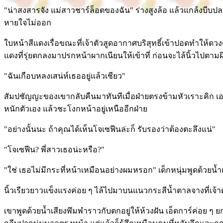
"น่าสงสารจัง แม่สาวชาร์ล็อตของฉัน" ร่างสูงล้อ แล้วแกล้งบีบปลา
หายใจไม่ออก
ใบหน้าสีแดงเรื่อขณะที่เจ้าตัวสูดอากาศบริสุทธิ์เข้าปอดทำให้
แดงที่รุ่ยตกลงมาปรกหน้าผากเนียนให้เข้าที่ ก่อนจะไล้นิ้วไปตาม
"ฉันเกือบหลงเสน่ห์เธออยู่แล้วเชียว"
สัมปชัญญะของเขากลับคืนมาทันทีเมื่อฝ่ายตรงข้ามหัวเราะคิก เอส
หนักตัวเอง แล้วชะโงกหน้าอยู่เหนืออีกฝ่าย
"อย่างนั้นนะ ถ้าคุณได้เห็นโจเซฟีนล่ะก็ รับรองว่าต้องตะลึงแน่"
"โจเซฟีน? พี่สาวเธอน่ะหรือ?"
"ใช่ เธอไม่มีกระที่หน้าเหมือนอย่างผมหรอก" เด็กหนุ่มพูดด้วยน้
นิ้วเรียวยาวแข็งแรงค่อย ๆ ไล้ไปมาบนแนวกระสีน้ำตาลจางที่เจ้าตั
เขาพูดด้วยน้ำเสียงพึมพำราวกับตกอยู่ให้ห้วงฝัน เอ็ดการ์ค่อย ๆ ยก