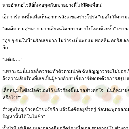
นายอำเภอไวลีย์ก็เคยพูดกับเขาอย่างนี้ไม่มีผิดเพี้ยน!
เอ็ดการ์ถามขึ้นเมื่อเห็นอาการลังเลของร่างโปร่ง "เธอไม่มีความ
"ผมมีความสุขมาก มากเสียจนไม่อยากจากไปไหนด้วยซ้ำ" เขาย
"ทุก ๆ คนในบ้านรักเธอมาก ไม่ว่าจะเป็นพ่อแม่ พอลลีน ดอริส ลอร่า
อีก
"แต่ผม…"
"เพราะฉะนั้นเธอก็ควรจะทำตัวตามปกติ ฉันสัญญาว่าจะไม่บอกเรื่อง
ถึงความลับเรื่องที่เธอเป็นผู้ชายด้วย" เอ็ดการ์ตัดบทด้วยการสรุป
เด็กหนุ่มรั้งข้อมือตัวเองไว้ แล้วร้องขึ้นมาอย่างตกใจ "นั่นก็หม
หรือไง!?"
ร่างสูงใหญ่ข้างหน้าชะงักกึก แล้วนิ่งคิดอยู่ชั่วครู่ ก่อนจะพูดออก
ปัญหานั้นได้ในไม่ช้า"
ทั้งป่ามีแต่เสียงแมลงกลางคืนกรีดร้องเมื่อเอสเพนตกอยู่ในช่วง