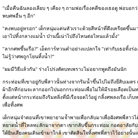
"เมื่อคืนฉันลองเลียบ ๆ เคียง ๆ ถามพ่อเรื่องคดีของเธอดู พ่อบอ
พบศพอื่น ๆ อีก"
"คงพบอยู่หรอก" เด็กหนุ่มแค่นหัวเราะด้วยสีหน้าที่ตึงเครียดขึ้นม
เอาไปทิ้งกลางแม่น้ำ ป่านนี้เน่าไปถึงไหนต่อไหนแล้วมั้ง"
"ลากศพขึ้นเรือ?" เอ็ดการ์ทวนคำอย่างแปลกใจ "เท่ากับเธอทิ้งร่องร
ไม่รู้ว่าศพถูกโยนทิ้งน้ำ?"
"ผมมีวิธีแล้วกัน" ร่างโปร่งตัดบทเพราะไม่อยากพูดถึงมันนัก
กระท่อมที่เขาอยู่กับพี่สาวนั้นห่างจากริมน้ำขึ้นไปไม่ถึงยี่สิบเ
ผ้าอีกทีก่อนจะลากออกไปนอกกระท่อมเพื่อไม่ให้มีรอยเลือดเป็
ตั้งแต่หน้ากระท่อมถึงริมตลิ่งที่มีเรือจอดไว้อยู่ กลิ้งศพลงเรือ 
เพื่อทิ้งศพ
เด็กหนุ่มจำตอนที่เขาพยายามจ้ำพายเพื่อกลับมาเพื่อฝังศพพี่สา
หยาดน้ำที่ไหลทะลักมาจากตา เขากลับขึ้นกระท่อม กอดอาลัยกับร่าง
ได้ยินเสียงคนเดินเข้ามาใกล้ เขาตัดสินใจทิ้งศพพี่สาวไว้อย่างนั้น