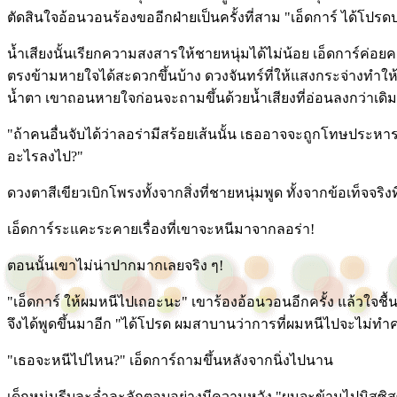
ตัดสินใจอ้อนวอนร้องขออีกฝ่ายเป็นครั้งที่สาม "เอ็ดการ์ ได้
น้ำเสียงนั้นเรียกความสงสารให้ชายหนุ่มได้ไม่น้อย เอ็ดการ์ค่อย
ตรงข้ามหายใจได้สะดวกขึ้นบ้าง ดวงจันทร์ที่ให้แสงกระจ่างทำให
น้ำตา เขาถอนหายใจก่อนจะถามขึ้นด้วยน้ำเสียงที่อ่อนลงกว่าเดิ
"ถ้าคนอื่นจับได้ว่าลอร่ามีสร้อยเส้นนั้น เธออาจจะถูกโทษประหาร
อะไรลงไป?"
ดวงตาสีเขียวเบิกโพรงทั้งจากสิ่งที่ชายหนุ่มพูด ทั้งจากข้อเท็จจริ
เอ็ดการ์ระแคะระคายเรื่องที่เขาจะหนีมาจากลอร่า!
ตอนนั้นเขาไม่น่าปากมากเลยจริง ๆ!
"เอ็ดการ์ ให้ผมหนีไปเถอะนะ" เขาร้องอ้อนวอนอีกครั้ง แล้วใจชื้นข
จึงได้พูดขึ้นมาอีก "ได้โปรด ผมสาบานว่าการที่ผมหนีไปจะไม่ท
"เธอจะหนีไปไหน?" เอ็ดการ์ถามขึ้นหลังจากนิ่งไปนาน
เด็กหนุ่มรีบละล่ำละลักตอบอย่างมีความหวัง "ผมจะข้ามไปมิสซิส