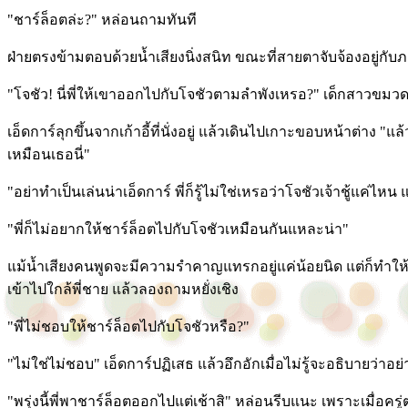
"ชาร์ล็อตล่ะ?" หล่อนถามทันที
ฝ่ายตรงข้ามตอบด้วยน้ำเสียงนิ่งสนิท ขณะที่สายตาจับจ้องอยู่กั
"โจชัว! นี่พี่ให้เขาออกไปกับโจชัวตามลำพังเหรอ?" เด็กสาวขมว
เอ็ดการ์ลุกขึ้นจากเก้าอี้ที่นั่งอยู่ แล้วเดินไปเกาะขอบหน้าต่าง "แล
เหมือนเธอนี่"
"อย่าทำเป็นเล่นน่าเอ็ดการ์ พี่ก็รู้ไม่ใช่เหรอว่าโจชัวเจ้าชู้แค่ไห
"พี่ก็ไม่อยากให้ชาร์ล็อตไปกับโจชัวเหมือนกันแหละน่า"
แม้น้ำเสียงคนพูดจะมีความรำคาญแทรกอยู่แค่น้อยนิด แต่ก็ทำใ
เข้าไปใกล้พี่ชาย แล้วลองถามหยั่งเชิง
"พี่ไม่ชอบให้ชาร์ล็อตไปกับโจชัวหรือ?"
"ไม่ใช่ไม่ชอบ" เอ็ดการ์ปฏิเสธ แล้วอึกอักเมื่อไม่รู้จะอธิบายว่าอย
"พรุ่งนี้พี่พาชาร์ล็อตออกไปแต่เช้าสิ" หล่อนรีบแนะ เพราะเมื่อครู่