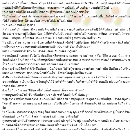
เอสเพนทำหน้าปั้นยาก นึกหาคำพูดที่ดีที่สุดมาอธิบายให้หล่อนเข้าใจ "คือ…ฉันแค่รู้สึกสนุกที่ได้ไปไห
"เธอพอใจที่ได้ไปไหนมาไหนกับเขาแค่สองคน?" พอลลีนช่วยเรียบเรียงความคิดให้อีกฝ่าย
"จะว่าอย่างนั้นก็ได้ แต่มันไม่ใช่ความรู้สึกพิเศษอะไรอย่างที่เธอเข้าใจ"
"อืม" เด็กสาวทำหน้าไตร่ตรองคำพูดของฝ่ายตรงข้าม "ถ้าอย่างนั้นการออกไปเที่ยวกับโจชัวสองคนกับก
"ไปเที่ยวกับเอ็ดการ์สิ" ตอบโดยแทบจะไม่ต้องเว้นช่วงคิด
"ทำไมล่ะ?" หล่อนยังรุกเร้า
ทำไมน่ะหรือ?…เอ็ดการ์รู้ความลับที่เขาเป็นผู้ชาย เวลาอยู่ด้วยกันสองคนจึงปฏิบัติตัวกับเขาอย่างผู้
อีก หนำซ้ำเวลาอยู่กับเอ็ดการ์เขายังได้ทำในสิ่งที่อยากทำ แม้จะไม่อิสระมาก แต่ก็คลายความอึดอัดจ
แน่ล่ะ…เหตุผลแค่นี้เหลือจะเกินพอ หากแต่เขาอธิบายให้คู่สนทนาฟังได้ที่ไหนกัน
"เอาเป็นว่า" เขาพยายามหาข้อสรุปเพื่อให้หล่อนเลิกซักไซ้ "อยู่กับเอ็ดการ์ฉันได้ทำอะไรสนุก ๆ ก็แล้วกัน"
"อะไรสนุก ๆ?" หล่อนทวนคำพร้อมขมวดคิ้วแน่น "แล้วมันอะไรบ้างล่ะ?"
เอสเพนเบือนหน้าไปอีกทาง แล้วตอบอ้อมแอ้ม "เธออย่ารู้เลย"
ความเงียบเข้าปกคลุมชั่วอึดใจ ก่อนที่พอลลีนจะพยายามสบตาเขาอย่างคาดคั้น "ที่รัก เธอบอกฉันมาตา
อีกครั้งที่เขาต้องอ้าปากค้าง เด็กหนุ่มนึกอยากทึ้งผมตัวเองนัก เขาพยายามคิดหาข้อแก้ตัวที่แนบเนียนอย
ก็ให้ฉันพาย ฉันกลัวว่าถ้าบอกเธอไปแล้วเธออาจจะไม่ชอบนัก"
ฝ่ายตรงข้ามมีสีหน้าโล่งใจขึ้นทันตา "ฉันก็ว่าเขาไม่ใช่ผู้ชายชอบฉวยโอกาสอย่างนั้น ทีหลังเธอมีอ
เอสเพนพยักหน้ารับ หากแต่ยังนึกแย้งในใจ…ถ้าบอกได้ทุกเรื่องก็คงดีน่ะสิ
ฝ่ามือนุ่มนิ่มดันไหล่เล็กให้นอนราบลงไปกับฟูกอย่างนุ่มนวล แล้วพูดประโยคที่ทำให้เด็กหนุ่มแทบจะถอ
อากาศที่ค่อย ๆ เย็นลงเรื่อย ๆ ในฤดูใบไม้ร่วงทำให้หล่อนไม่ลืมที่จะห่มผ้าให้ร่างบนเตียงก่อนจะก้าวอ
"ลอร่า มีอะไรหรือ?"
ฝ่ายนั้นก้มหน้าตอบ "ดิฉันจะขึ้นไปเก็บผ้าคุณชาร์ล็อตลงมาซักค่ะ"
คุณหนูของบ้านสั่งกำชับ "เปิดประตูเบา ๆ ล่ะ ชาร์ล็อตกำลังพักผ่อนอยู่"
หญิงสาวผิวหมึกรอจนอีกฝ่ายเดินลงบันไดไปแล้วค่อย ๆ หมุนลูกบิดประตูอย่างเบามือที่สุด แล้วต้องอุทานเ
"ลอร่า!" เอสเพนอุทานออกมาแล้วถอนหายใจเสียงดัง เมื่อครู่เขากำลังนอนไขว่ห้างตามสบาย ไม่นึกว่า
อีก
"ขอโทษค่ะ ดิฉันคิดว่าคุณหลับอยู่ก็เลยไม่กล้าเคาะประตู คุณชาร์ล็อตตกใจมากไหมคะ?" ผู้เป็นสาวใช้ถ
เด็กหนุ่มส่ายหน้า "ไม่แล้วล่ะ ว่าแต่ลอร่าเข้ามาเอาอะไรหรือ?"
คู่สนทนาทำท่าหันซ้ายหันขวาอย่างระแวดระวังทั้ง ๆ ที่มีกันอยู่สองคนในห้อง หล่อนล้วงอะไรบางอย่างอ
"มาสเตอร์เอ็ดการ์สั่งให้เอามาให้ค่ะ แถมยังย้ำว่าอย่าให้คนอื่นเห็นเด็ดขาด"
เจ้าของผมสีน้ำตาลแดงทำหน้าสงสัย ก่อนจะรับกระดาษจากมืออีกฝ่ายมาคลี่ดู แล้วต้องยิ่งข้องใจหนักกว