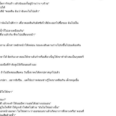
็ดการ์รบเร้า แล้วฉันเองก็อยู่บ้านว่าง ๆ ด้วย"
ไปได้
์ "พอลลีน ฉันว่าฉันจะไม่ไปแล้ว"
นว่าฉันไม่ไปดีกว่า เดี๋ยวพอลลีนกับมิสซิสไวลีย์จะออกไปซื้อของ ฉันไปเป็น
น้ำก็ไม่เลวเหมือนกัน"
ี๋ยวแล้วกัน พี่จะไปเปลี่ยนรถม้า"
งถาม เด็กสาวพยักหน้าให้หล่อน ก่อนจะเดินตามร่างโปร่งขึ้นไปบนห้องทัน
เขาได้ ผิดกับเวลาสอนให้เขาเต้นรำหรือเคี่ยวเข็ญให้เขาทำตัวสมเป็นกุลสตรี
งมือที่กำลังลูบไล้เรือนผมตัวเอง
้าไม่มีหล่อนเสียคน วันนี้เขาคงได้ตกปลาสนุกไปแล้ว
ปลา…อยากยิงปืน…แต่ก็นับว่าหล่อนช่างรู้ใจเขาเหลือเกิน เด็กหนุ่มยิ้ม
อมีใจให้เขา"
ไรนะ?"
็นคนดี แล้วจะทำให้เธอมีความสุขได้อย่างแน่นอน"
ในใจที่ทำให้ถูกเข้าใจผิดไปด้วย "มันไม่ใช่อย่างนั้น"
หงิดออกหน้าออกตา ไม่ใช่เพราะว่าเธอชอบเขาแล้วเกิดอาการหึงหวงหรือ? ตอนที่
ันเสียด้วยซ้ำ"