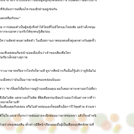
าที ซึ่งร่างโปร่งเห็นว่าของที่ผู้หญิงทุกคนเห็นว่าจำเป็นต่อการออกไปข้าง
จับจ้องการเคลื่อนไหวของอีกฝ่ายอยู่เช่นกัน
ล็อตเหลือเกินนะ"
การปลอมตัวเป็นผู้หญิงจึงทำได้โดยที่ไม่มีใครเอะใจสงสัย แต่ถ้าเด็กหนุ่ม
อกจากจะบอกความจริงให้ทุกคนรู้เสียก่อน
ีความผิดฆ่าคนตายติดตัว ในเมื่อสภานภาพของคนทั้งคู่แตกต่างกันสุดขั้ว
ที่เอสเพนเริ่มหน้าม่อยเมื่อเห็นว่าเจ้าของเสียงคือใคร
เรียวเล็กอย่างสุภาพ
ยาทหรือจากใจจริงก็ตามที ดูจากสีหน้าระรื่นนั้นก็รู้แล้วว่ายูจีเนียไม่
เดิมเมื่อพบว่ามันเป็นมารยาหญิงของหล่อนนั่นเอง
สาว "ชาร์ล็อตก็เบื่อกับการอยู่บ้านเหมือนคุณ ผมก็เลยอาสาจะพาออกไปเที่ยว
จีเนียไม่ผิด แต่เขาเองก็ไม่ผิด ที่ผิดคือธรรมเนียมบ้าบออะไรนั่นต่างหากที่ว่า
ประหลาดก็ตามที!
็นเพื่อนคุยกับหล่อน หรือไม่ตัวหล่อนเองก็คอยดึงเอ็ดการ์ไว้คุยด้วย ส่วนเขา
ได้ในใจ แต่เขาก็เกรงว่าหล่อนอาจจะนึกค่อนมารยาทของเขา แล้วก็จะตำหนิ
ยร่างของพอลลีน เด็กสาวมีสีหน้าเรียบเฉยเมื่อผู้เป็นเพื่อนจุมพิตทักทายที่