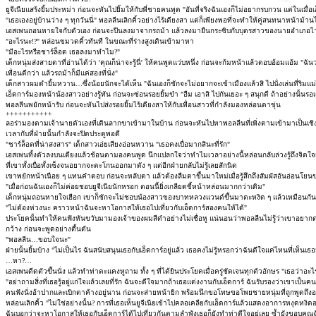
ยูจีเนียแสร้งยิ้มประหม่า ก่อนจะหันไปยิ้มให้กับพี่ชายคนพูด "อันที่จริงฉันเองก็ไม่อยากรบกวน แต่ในเมื่อเอ
"เธอเองอยู่บ้านว่าง ๆ ทุกวันนี่" พอลลีนเลิกคิ้วอย่างไร้เดียงสา แต่ก็เพียงพอที่จะทำให้คู่สนทนาหน้าม้าน
เอสเพนถอนหายใจกับตัวเอง ก่อนจะปีนลงมาจากรถม้า แล้วลงมายืนกระซิบกับบุตรสาวของนายอำเภอไวลีย
"อะไรนะ!?" หล่อนขมวดคิ้วทันที ในขณะที่ร่างสูงเดินเข้ามาหา
"มีอะไรหรือชาร์ล็อต เธอลงมาทำไม?"
เด็กหนุ่มส่งสายตาที่อ่านได้ว่า 'คุณก็น่าจะรู้นี่' ให้คนพูดแว่บหนึ่ง ก่อนจะก้มหน้าแล้วตอบอ้อมแอ้ม "ฉั
เพื่อนดีกว่า แล้วรถม้าก็มีแค่สองที่นั่ง"
เด็กสาวผมดำยิ้มหวาน…ซึ่งน้อยนักจะได้เห็น "ฉันเองก็ชักจะไม่อยากจะเข้าเมืองแล้วสิ ไปนั่งเล่นที่ริมแม่
เอ็ดการ์มองหน้าน้องสาวอย่างรู้ทัน ก่อนจะซ่อนรอยยิ้มขำ "อืม เอาสิ ไปกันเยอะ ๆ สนุกดี ถ้าอย่างนั้นรอเด
พอลลีนพยักหน้ารับ ก่อนจะหันไปส่งรอยยิ้มไร้เดียงสาให้กับเพื่อนสาวที่กำลังมองหล่อนตาขุ่น
+++++++++++
ลอร่ามองตามเจ้านายตัวเองที่เดินลากขาเข้ามาในบ้าน ก่อนจะหันไปหาพอลลีนที่เพิ่งตามเข้ามาเป็นเชิ
เวลากับที่ฝ่ายนั้นกำลังจะปิดประตูพอดี
"ชาร์ล็อตที่น่าสงสาร" เด็กสาวเอ่ยเสียงอ่อนหวาน "เธอคงเบื่อมากสินะที่รัก"
เอสเพนทิ้งตัวลงบนเตียงแล้วช้อนตามองคนพูด นึกแปลกใจว่าทำไมเวลาอย่างนี้หล่อนกลับล่วงรู้ถึงจิตใจ
ที่เขาทั้งเบื่อทั้งเซ็งจนอยากจะตะโกนออกมาดัง ๆ แต่อีกฝ่ายกลับไม่รู้เลยสักนิด
เขาพยักหน้าเนือย ๆ แทนคำตอบ ก่อนจะหลับตา แล้วต้องลืมตาขึ้นมาใหม่เมื่อรู้สึกถึงสัมผัสอันอ่อนโยนขอ
"เมื่อก่อนฉันเองก็ไม่ค่อยชอบยูจีเนียนักหรอก ตอนนี้ยิ่งเกลียดขี้หน้าหล่อนมากกว่าเดิม"
เด็กหนุ่มถอนหายใจเฮือก เขาก็ชักจะไม่ชอบน้องสาวของบาทหลวงแวนด์ขึ้นมาตะหงิด ๆ แล้วเหมือนกัน ถ
"ไม่ต้องห่วงนะ คราวหน้าฉันจะหาโอกาสให้เธอไปเที่ยวกับเอ็ดการ์สองคนให้ได้"
ประโยคนั้นทำให้คนฟังหันขวับมามองเจ้าของผมสีดำอย่างไม่เชื่อหู แน่นอนว่าพอลลีนไม่รู้ว่าเขาอยากตก
กว้าง ก่อนจะพูดอย่างตื้นตัน
"พอลลีน…ขอบใจนะ"
ฝ่ายนั้นยิ้มบ้าง "ไม่เป็นไร ฉันสนับสนุนเธอกับเอ็ดการ์อยู่แล้ว เธอคงไม่รู้หรอกว่าฉันดีใจแค่ไหนที่เห็นเธ
…หา?…
เอสเพนดีดตัวขึ้นนั่ง แล้วทำท่าตะแคงหูถาม ทั้ง ๆ ที่ได้ยินประโยคเมื่อครู่ชัดเจนทุกตัวอักษร "เธอว่าอะ
"อย่าถามสิ่งที่เธอรู้อยู่แก่ใจแล้วเลยที่รัก ฉันจะดีใจมากถ้าเธอแต่งงานกับเอ็ดการ์ ฉันรับรองว่าเขาเป
คนฟังนั่งอ้าปากและเบิกตาค้างอยู่นาน ก่อนจะส่ายหน้ายิก พร้อมนึกขอโทษขอโพยชายหนุ่มที่ถูกพูดถึงอยู่
หล่อนเลิกคิ้ว "ไม่ใช่อย่างนั้น? การที่เธอเห็นยูจีเนียเข้าไปคลอเคลียกับเอ็ดการ์แล้วแสดงอาการหงุด
ฉันบอกว่าจะหาโอกาสให้เธอกับเอ็ดการ์ได้ไปเที่ยวกันตามลำพังเธอก็ยังทำท่าดีใจอยู่เลย ซ้ำยังขอบคุณฉ