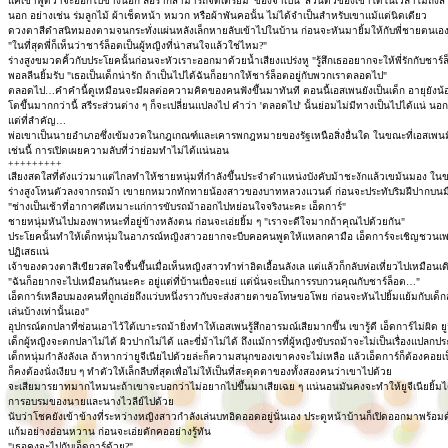
แค่เขาพูดว่าจะออกไปข้างนอก ลอร่าก็สามารถจัดเตรียม 'ของจำเป็น' ส่วนตัวของเขาได้ในเวลาไม่ถึงสามน
นอก อย่างเช่น ร่มลูกไม้ ผ้าเช็ดหน้า หมวก หรือผ้าพันคอนั้น ไม่ได้จำเป็นสำหรับเขาแม้แต่นิดเดียว
ดวงตาสีดำสนิทมองตามจนกระทั่งแผ่นหลังเล็กหายลับเข้าไปในบ้าน ก่อนจะหันมายิ้มให้กับพี่ชายตนเองที่
"ในที่สุดพี่ก็เห็นว่าชาร์ล็อตเป็นผู้หญิงที่น่าสนใจแล้วใช่ไหม?"
ร่างสูงขมวดคิ้วกับประโยคนั้นก่อนจะหัวเราะออกมาด้วยน้ำเสียงแปร่งหู "รู้สึกเธออยากจะให้พี่รักกับชาร์
พอลลีนยิ้มรับ "เธอเป็นเด็กน่ารัก ถ้าเป็นไปได้ฉันก็อยากให้ชาร์ล็อตอยู่กับพวกเราตลอดไป"
ตลอดไป…คำคำนี้ดูเหมือนจะมีผลต่อความคิดของคนฟังขึ้นมาทันที ตอนนี้เอสเพนยังเป็นเด็ก อายุยังน้อย 
โตขึ้นมากกว่านี้ สรีระส่วนต่าง ๆ ก็จะเปลี่ยนแปลงไป คำว่า 'ตลอดไป' นั้นย่อมไม่มีทางเป็นไปได้แน่ น
แต่ที่สำคัญ…
พ่อเขาเป็นนายอำเภอซึ่งเข้มงวดในกฎเกณฑ์และเคารพกฎหมายของรัฐเหนือสิ่งอื่นใด ในขณะที่เอสเพนม
เช่นนี้ การเปิดเผยความลับที่ว่าย่อมทำไม่ได้แน่นอน
+++++++++
เสียงสดใสที่ดังแว่วมาแต่ไกลทำให้ชายหนุ่มที่กำลังขึ้นประจำตำแหน่งบังคับม้าชะงักแล้วเขม้นมอง ในขณะ
ร่างสูงโหนตัวลงจากรถม้า เขายกหมวกทักทายน้องสาวของบาทหลวงแวนด์ ก่อนจะประทับริมฝีปากบนมือ
"ช่างเป็นเช้าที่อากาศดีเหมาะแก่การขับรถม้าออกไปหย่อนใจจริงนะคะ เอ็ดการ์"
ชายหนุ่มหันไปมองพาหนะที่อยู่ข้างหลังตน ก่อนจะเอ่ยยิ้ม ๆ "เราจะดีใจมากถ้าคุณไปด้วยกัน"
ประโยคนั้นทำให้เด็กหนุ่มในอาภรณ์หญิงสาวอยากจะบีบคอคนพูดให้แหลกคามือ เอ็ดการ์จะเชิญชวนเพราะมาร
ปฏิเสธแน่
เจ้าของดวงตาสีเขียวสดใจชื้นขึ้นเมื่อเห็นหญิงสาวทำท่าอิดเอื้อนลังเล แต่แล้วก็กลับห่อเหี่ยวไปเหมือน
"ฉันก็อยากจะไปเหมือนกันนะคะ อยู่แต่ที่บ้านเบื่อจะแย่ แต่นั่นจะเป็นการรบกวนคุณกับชาร์ล็อต…"
เอ็ดการ์เหลือบมองคนที่ถูกเอ่ยถึงแว่บหนึ่งราวกับจะส่งสายตาขอโทษขอโพย ก่อนจะหันไปยิ้มแย้มกับเด็ก
เล่นบ้างเท่านั้นเอง"
อุปกรณ์ตกปลาที่ซ่อนเอาไว้ใต้เบาะรถม้ายิ่งทำให้เอสเพนรู้สึกอารมณ์เสียมากขึ้น เขารู้ดี เอ็ดการ์ไม่ผิด ยู
เด็กผู้หญิงจะตกปลาไม่ได้ ผิวปากไม่ได้ และขี่ม้าไม่ได้ ถึงแม้การที่ผู้หญิงขับรถม้าจะไม่เป็นเรื่องแปลก
เด็กหนุ่มกำลังลังเล ถ้าหากว่ายูจีเนียไปด้วยล่ะก็ความสนุกของเขาคงจะไม่เหลือ แล้วเอ็ดการ์ก็ต้องคอยเป
ก็คงต้องนั่งเงียบ ๆ ทำตัวให้เล็กลีบที่สุดเพื่อไม่ให้เป็นที่สะดุดตาของทั้งสองคนว่าเขาไปด้วย
จะเสียมารยาทมากไหมนะถ้าเขาจะบอกว่าไม่อยากไปขึ้นมาเสียเฉย ๆ แน่นอนมันคงจะทำให้ยูจีเนียยิ้ม
การอบรมของนายและนางไวลีย์ไปด้วย
นับว่าโชคยังเข้าข้างที่ระหว่างหญิงสาวกำลังเล่นบทอิดออดอยู่นั่นเอง ประตูหน้าบ้านก็เปิดออกมาพร้อมด้ว
แก้มอย่างอ่อนหวาน ก่อนจะเอ่ยดักคออย่างรู้ทัน
"เธอคงจะไปกับเอ็ดการ์ด้วย?"