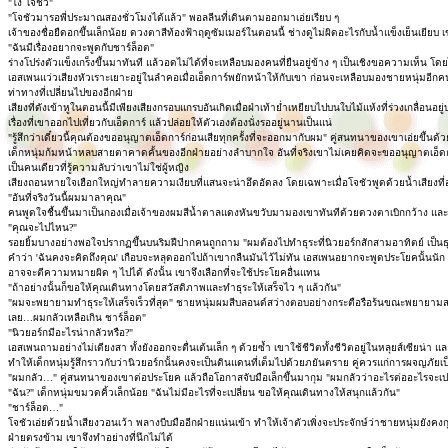
"ไง โจชัว"
"โจชัวมารอพี่ประมาณสองชั่วโมงได้แล้ว" พอลลีนที่เดินตามออกมาเอ่ยเรียบ ๆ
เจ้าของชื่อยืดอกขึ้นเล็กน้อย ดวงตาสีท้องฟ้าฤดูซัมเมอร์ในตอนนี้ ช่างดูไม่ผิดอะไรกับน้ำแข็งเย็นเยี
"ฉันมีเรื่องอยากจะพูดกับชาร์ล็อต"
ร่างโปร่งตัวแข็งเกร็งขึ้นมาทันที แล้วอดไม่ได้ที่จะเหลือบมองคนที่ยืนอยู่ข้าง ๆ เป็นเชิงขอความเห็
เอสเพนแว่วเสียงหัวเราะเยาะอยู่ในลำคอเมื่อเอ็ดการ์พยักหน้าให้กับเขา ก่อนจะเหลือบมองชายหนุ่มอีกคน
ท่าทางที่เปลี่ยนไปของอีกฝ่าย
เสียงที่ดังเข้าหูในตอนนี้มีเพียงเสียงกรอบแกรบอันเกิดเมื่อฝ่าเท้าย่ำเหยียบไปบนใบไม้แห้งที่ร่วงเกลื่อนอ
เรื่องที่เขาออกไปเที่ยวกับเอ็ดการ์ แล้วปล่อยให้ตัวเองต้องนั่งรออยู่นานเป็นแน่
"รู้สึกว่าเดี๋ยวนี้คุณต้องขออนุญาตเอ็ดการ์ก่อนเสียทุกครั้งที่จะออกมากับผม" คู่สนทนาของเขาเอ่ยขึ้
เด็กหนุ่มก้มหน้าหลบสายตาคาดคั้นของอีกฝ่ายอย่างลำบากใจ อันที่จริงเขาไม่เคยคิดจะขออนุญาตเอ็ดกา
เป็นคนเดียวที่รู้ความลับว่าเขาไม่ใช่ผู้หญิง
เสียงถอนหายใจเฮือกใหญ่ทำลายความเงียบที่แสนจะน่าอึดอัดลง โดยเฉพาะเมื่อโจชัวพูดด้วยน้ำเสียงที
"อันที่จริงวันนี้ผมมาลาคุณ"
คนพูดใจชื้นขึ้นมาเป็นกองเมื่อเจ้าของผมสีน้ำตาลแดงหันขวับมามองเขาทันทีด้วยดวงตาเบิกกว้าง และพู
"คุณจะไปไหน?"
รอยยิ้มบางอย่างพอใจปรากฏขึ้นบนริมฝีปากคนถูกถาม "ผมต้องไปทำธุระที่นิวยอร์กสักสามอาทิตย์ เป็นธุระด่
คำว่า 'ฉันคงจะคิดถึงคุณ' เกือบจะหลุดออกไปถ้าเขากลืนมันไว้ไม่ทัน เอสเพนอยากจะพูดประโยคนั้นนัก ชา
อาจจะตีความหมายผิด ๆ ไปได้ ดังนั้น เขาจึงเลือกที่จะใช้ประโยคอื่นแทน
"ถ้าอย่างนั้นก็ขอให้คุณเดินทางโดยสวัสดิภาพและทำธุระให้เสร็จไว ๆ แล้วกัน"
"ผมจะพยายามทำธุระให้เสร็จเร็วที่สุด" ชายหนุ่มผมสีบลอนด์สว่างตอบอย่างกระตือรือร้นขณะพยาย
เลย…ผมกลัวเหลือเกิน ชาร์ล็อต"
"นิวยอร์กมีอะไรน่ากลัวหรือ?"
เอสเพนถามอย่างไม่เดียงสา ทั้งยังออกจะตื่นเต้นเล็ก ๆ ด้วยซ้ำ เขาใช้ชีวิตทั้งชีวิตอยู่ในหลุยส์เซียน่า
ทำให้เด็กหนุ่มรู้สึกราวกับว่านิวยอร์กนั้นคงจะเป็นดินแดนที่เต็มไปด้วยภยันตราย คู่ควรแก่การผจญภัยเป็
"ผมกลัว…" คู่สนทนาของเขาต่อประโยค แล้วถือโอกาสจับมือเล็กขึ้นมากุม "ผมกลัวว่าอะไรต่ออะไรจะเ
"ฉัน?" เด็กหนุ่มขมวดคิ้วเล็กน้อย "ฉันไม่มีอะไรที่จะเปลี่ยน ขอให้คุณเดินทางให้สนุกแล้วกัน"
"ชาร์ล็อต…"
โจชัวเอ่ยด้วยน้ำเสียงวอนเว้า พลางบีบมืออีกฝ่ายแน่นเข้า ทำให้เจ้าตัวเพิ่งจะประจักษ์ว่าชายหนุ่มยังค
ฝ่ายตรงข้าม เขาจึงทำอย่างที่นึกไม่ได้