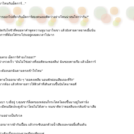
นมาไหนกับเอ็ดการ์…"
ารออกไปเที่ยวกับเอ็ดการ์สองคนเธอคิดว่าอย่างไหนน่าสนใจกว่ากัน?"
ชาย ผิดกับโจชัวที่คอยหาคำพูดหวานหูมาเอาใจเขา แล้วยังสายตาหยาดเยิ้มนั่น
ากการที่ต้องใส่กระโปรงอยู่ตลอดเวลาไปมาก
มตรง เอ็ดการ์ทำอะไรเธอ!?"
่างรวดเร็ว "มันไม่ใช่อย่างที่เธอคิดนะพอลลีน! ฉันชอบพายเรือ แล้วเอ็ดการ์
ะไรจะต้องบอกฉันตามตรงเข้าใจไหม"
นหายใจออกมาดัง ๆ "เธอคงเพลีย นอนพักผ่อนเสียเถอะที่รัก"
อกจากห้อง แล้วทักทายสาวให้ผิวดำที่เดินสวนขึ้นบันไดมาพอดี
บา ๆ เมื่อจู่ ๆ คุณชาร์ล็อตของหล่อนก็กระโดดโผลงขึ้นมาอยู่ในท่านั่ง
จะมีคนเปิดประตูเข้ามาโดยไม่ได้เคาะ จนเขาคิดว่าพอลลีนจะกลับเข้ามาเสีย
ามอย่างเป็นกังวล
อกมาจากผ้ากันเปื้อน แล้วกระซิบบอกด้วยน้ำเสียงและรอยยิ้มตื่นเต้น
่าเดิมเมื่อบนกระดาษเขียนเพียงแค่