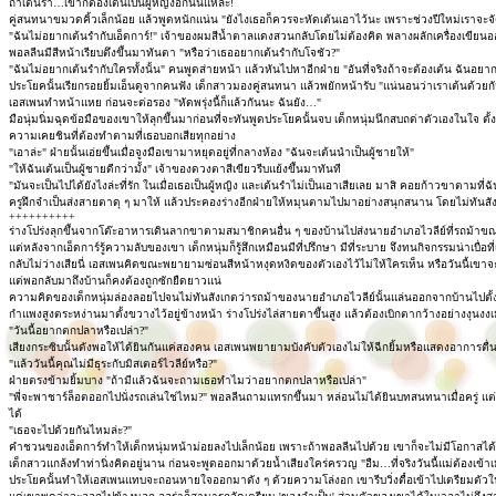
ถ้าเต้นรำ…เขาก็ต้องเต้นเป็นผู้หญิงอีกนั่นแหละ!
คู่สนทนาขมวดคิ้วเล็กน้อย แล้วพูดหนักแน่น "ยังไงเธอก็ควรจะหัดเต้นเอาไว้นะ เพราะช่วงปีใหม่เราจะจัด
"ฉันไม่อยากเต้นรำกับเอ็ดการ์!" เจ้าของผมสีน้ำตาลแดงสวนกลับโดยไม่ต้องคิด พลางผลักเครื่องเขียน
พอลลีนมีสีหน้าเรียบตึงขึ้นมาทันตา "หรือว่าเธออยากเต้นรำกับโจชัว?"
"ฉันไม่อยากเต้นรำกับใครทั้งนั้น" คนพูดส่ายหน้า แล้วหันไปหาอีกฝ่าย "อันที่จริงถ้าจะต้องเต้น ฉันอยา
ประโยคนั้นเรียกรอยยิ้มเอ็นดูจากคนฟัง เด็กสาวมองคู่สนทนา แล้วพยักหน้ารับ "แน่นอนว่าเราเต้นด้วยกั
เอสเพนทำหน้าแหย ก่อนจะต่อรอง "หัดพรุ่งนี้ก็แล้วกันนะ ฉันยัง…"
มือนุ่มนิ่มฉุดข้อมือของเขาให้ลุกขึ้นมาก่อนที่จะทันพูดประโยคนั้นจบ เด็กหนุ่มนึกสบถด่าตัวเองในใจ ต
ความเคยชินที่ต้องทำตามที่เธอบอกเสียทุกอย่าง
"เอาล่ะ" ฝ่ายนั้นเอ่ยขึ้นเมื่อจูงมือเขามาหยุดอยู่ที่กลางห้อง "ฉันจะเต้นนำเป็นผู้ชายให้"
"ให้ฉันเต้นเป็นผู้ชายดีกว่ามั้ง" เจ้าของดวงตาสีเขียวรีบแย้งขึ้นมาทันที
"มันจะเป็นไปได้ยังไงล่ะที่รัก ในเมื่อเธอเป็นผู้หญิง และเต้นรำไม่เป็นเอาเสียเลย มาสิ คอยก้าวขาตามที่ฉ
ครูฝึกจำเป็นส่งสายตาดุ ๆ มาให้ แล้วประคองร่างอีกฝ่ายให้หมุนตามไปมาอย่างสนุกสนาน โดยไม่ทันสังเ
++++++++++
ร่างโปร่งลุกขึ้นจากโต๊ะอาหารเดินลากขาตามสมาชิกคนอื่น ๆ ของบ้านไปส่งนายอำเภอไวลีย์ที่รถม้าขณ
แต่หลังจากเอ็ดการ์รู้ความลับของเขา เด็กหนุ่มก็รู้สึกเหมือนมีที่ปรึกษา มีที่ระบาย จึงทนกิจกรรมน่าเบื่
กลับไม่ว่างเสียนี่ เอสเพนคิดขณะพยายามซ่อนสีหน้าหงุดหงิดของตัวเองไว้ไม่ให้ใครเห็น หรือวันนี้เ
แต่พอกลับมาถึงบ้านก็คงต้องถูกซักยืดยาวแน่
ความคิดของเด็กหนุ่มล่องลอยไปจนไม่ทันสังเกตว่ารถม้าของนายอำเภอไวลีย์นั้นแล่นออกจากบ้านไปตั้งแต่เมื่
กำแพงสูงตระหง่านมาตั้งขวางไว้อยู่ข้างหน้า ร่างโปร่งไล่สายตาขึ้นสูง แล้วต้องเบิกตากว้างอย่างงุนงงเ
"วันนี้อยากตกปลาหรือเปล่า?"
เสียงกระซิบนั้นดังพอให้ได้ยินกันแค่สองคน เอสเพนพยายามบังคับตัวเองไม่ให้ฉีกยิ้มหรือแสดงอาการตื
"แล้ววันนี้คุณไม่มีธุระกับมิสเตอร์ไวลีย์หรือ?"
ฝ่ายตรงข้ามยิ้มบาง "ถ้ามีแล้วฉันจะถามเธอทำไมว่าอยากตกปลาหรือเปล่า"
"พี่จะพาชาร์ล็อตออกไปนั่งรถเล่นใช่ไหม?" พอลลีนถามแทรกขึ้นมา หล่อนไม่ได้ยินบทสนทนาเมื่อครู่ แต่ก็รู
ได้
"เธอจะไปด้วยกันไหมล่ะ?"
คำชวนของเอ็ดการ์ทำให้เด็กหนุ่มหน้าม่อยลงไปเล็กน้อย เพราะถ้าพอลลีนไปด้วย เขาก็จะไม่มีโอกาสได้ต
เด็กสาวแกล้งทำท่านิ่งคิดอยู่นาน ก่อนจะพูดออกมาด้วยน้ำเสียงใคร่ครวญ "อืม…ที่จริงวันนี้แม่ต้องเข้าเมื
ประโยคนั้นทำให้เอสเพนแทบจะถอนหายใจออกมาดัง ๆ ด้วยความโล่งอก เขารีบวิ่งตื๋อเข้าไปเตรียมตัวในบ้าน