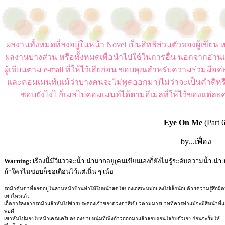
ผลงานทั้งหมดที่ลงอยู่ในหน้า Novel เป็นสิทธิส่วนตัวของผู้เขี
ผลงานบางส่วน หรือทั้งหมดเพื่อนำไปใช้ในการอื่น นอกจากอ่านเ
ผู้เขียนตาม e-mail ที่ให้ไว้เสียก่อน ขอบคุณสำหรับความร่วมมือ
และคอมเมนท์(แม้ว่าบางคนจะไม่พูดออกมา)ไม่ว่าจะเป็นคำติหร
ชอบยังไงไ ก็เมลไปคอมเมนท์ได้ตามอีเมลที่ให้ไว้ของแต่ละค
Eye On Me
(Part 
by...เฟื่อง
Warning:
เรื่องนี้มีวี่แววจะน้ำเน่ามากอยู่(คนเขียนเองก็ยังไม่รู้ระดับความน้ำเน่า
ถ้าใครไม่ชอบก็ขอเตือนไว้แต่เนิ่น ๆ เน้อ
รถม้าคุ้นตาที่จอดอยู่ในลานหน้าบ้านทำให้ใบหน้าสดใสของเอสเพนม่อยลงไปเล็กน้อยด้วยความรู้สึกผิดที่แ
เท่าไหร่แล้ว
เอ็ดการ์ลงจากรถม้าแล้วหันไปช่วยประคองเจ้าของดวงตาสีเขียวตามมารยาทที่ควรทำแม้จะมีสีหน้าที่แสด
พอดี
เขาหันไปมองใบหน้าเคร่งเครียดของชายหนุ่มที่เพิ่งก้าวออกมาแล้วลอบถอนใจกับตัวเอง ก่อนจะยิ้มให้