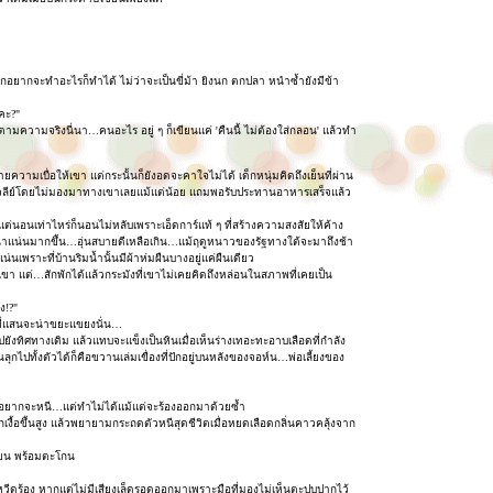
นึกอยากจะทำอะไรก็ทำได้ ไม่ว่าจะเป็นขี่ม้า ยิงนก ตกปลา หนำซ้ำยังมีข้า
คะ?"
ปตามความจริงนี่นา…คนอะไร อยู่ ๆ ก็เขียนแค่ 'คืนนี้ ไม่ต้องใส่กลอน' แล้วทำ
วามเบื่อให้เขา แต่กระนั้นก็ยังอดจะคาใจไม่ได้ เด็กหนุ่มคิดถึงเย็นที่ผ่าน
วลีย์โดยไม่มองมาทางเขาเลยแม้แต่น้อย แถมพอรับประทานอาหารเสร็จแล้ว
แต่นอนเท่าไหร่ก็นอนไม่หลับเพราะเอ็ดการ์แท้ ๆ ที่สร้างความสงสัยให้ค้าง
นาแน่นมากขึ้น…อุ่นสบายดีเหลือเกิน…แม้ฤดูหนาวของรัฐทางใต้จะมาถึงช้า
เพราะที่บ้านริมน้ำนั้นมีผ้าห่มผืนบางอยู่แค่ผืนเดียว
วใจเขา แต่…สักพักได้แล้วกระมังที่เขาไม่เคยคิดถึงหล่อนในสภาพที่เคยเป็น
ง!?"
งที่แสนจะน่าขยะแขยงนั่น…
ยังทิศทางเดิม แล้วแทบจะแข็งเป็นหินเมื่อเห็นร่างเทอะทะอาบเลือดที่กำลัง
กไปทั้งตัวได้ก็คือขวานเล่มเขื่องที่ปักอยู่บนหลังของจอห์น…พ่อเลี้ยงของ
ขาอยากจะหนี…แต่ทำไม่ได้แม้แต่จะร้องออกมาด้วยซ้ำ
ูกเงื้อขึ้นสูง แล้วพยายามกระถดตัวหนีสุดชีวิตเมื่อหยดเลือดกลิ่นคาวคลุ้งจาก
ุดแขน พร้อมตะโกน
หวีดร้อง หากแต่ไม่มีเสียงเล็ดรอดออกมาเพราะมือที่มองไม่เห็นตะปบปากไว้