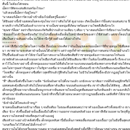
คืนนี้ ไม่ต้องใส่กลอน
เอ็ดการ์คิดจะเล่นพิเรนทร์อะไรนะ?
"แล้วตอนนี้เอ็ดการ์อยู่ไหน?"
"มาสเตอร์เอ็ดการ์ควบม้าเข้าเมืองไปเมื่อครู่นี้เองค่ะ"
ได้ยินอย่างนี้เข้าเอสเพนก็อดจะขุ่นใจมากกว่าเดิมไม่ได้ ดูเอาเถอะ เกิดเป็นเอ็ดการ์นั้นสบายแสนสบาย 
ทาสบริวารรับใช้ไม่ต้องลำบากกาย ช่างเป็นชายหนุ่มที่เกิดมาพร้อมความโชคดีเสียนี่กระไร
"คุณชาร์ล็อต" ลอร่าเรียกก่อนจะกัดริมฝีปากแล้วถามเลียบ ๆ เคียง ๆ "มาสเตอร์เอ็ดการ์เขียนว่าอะไรหรือ
"ฉันเองก็ไม่เข้าใจเหมือนกัน" ร่างโปร่งยิ้มแห้งเมื่อเห็นใบหน้าผิดหวังของสาวใช้ส่วนตัว แต่เขาก็ตอบไ
เสียเป็นความลับอย่างนั้น จะให้เขานึกรู้ด้วยตัวเองได้อย่างไรกัน
++++++++
ดวงตาสีเขียวเบิกโพรงในความมืด ถึงแม้อยากจะคิดว่ามันเป็นมุขตลกของเอ็ดการ์ที่ชายหนุ่มใช้เพื่อคลายค
มา เขาพยายามจะสบตาฝ่ายนั้นบนโต๊ะอาหาร แต่ร่างสูงก็ทำท่าจดจ่ออยู่กับการสนทนากับนายอำเภอไ
ก็รีบขึ้นห้องตัวเอง ทำให้เขาไม่มีโอกาสจะถามให้แน่ชัดเสียทีว่าชายหนุ่มต้องการจะบอกอะไรกันแน่
เขาพลิกตัวตะแคงแล้วถอนหายใจเฮือกกับตัวเองเมื่อได้ยินเสียงนาฬิกาในห้องโถงตีสิบสองครั้ง ถึงจะง่วง
คาไว้ในใจเขาอย่างนี้ เด็กหนุ่มมองเงายอดไม้ที่เต้นไหวตามแรงลมบนผนังห้องพลางกระชับผ้าห่มให้ห
และไม่ทารุณเท่ากับฤดูหนาวในรัฐทางเหนือ หากแต่เมื่อถึงช่วงนั้นของปี เขากับโจเซฟีนจะนอนเบียดกันแน่น
"โจเซฟีน" เด็กหนุ่มครางชื่อพี่สาวสุดที่รักแล้วรู้สึกตันในลำคอ ไม่มีวันไหนที่ชื่อนี้จะมีปรากฏอยู่ในหั
อย่างนั้น
"หึ" เสียงหนึ่งดังขึ้นในความมืด "นังนั่นมันตายไปตั้งนานแล้ว แกยังจะมาอาลัยอาวรณ์ถึงมันอยู่อีกหรือไ
เอสเพนสะดุ้งเฮือกแล้วหันไปโดยรอบเพื่อหาต้นเสียง ขนบนต้นแขนลุกชัน เขาจำเสียงนั้นได้ติดหู…เสีย
เด็กหนุ่มรู้สึกอยากอาเจียนเมื่อจมูกกระสากลิ่นลมหายใจเหม็นบูดที่ผสมผสานกับกลิ่นเหล้า เขามองกลับไป
เดินตรงมายังเตียงนอนของตน ใบหน้าที่รกเรื้อไปด้วยหนวดเคราปรากฏรอยยิ้มหยัน แต่สิ่งที่ทำให้เขาขนลุ
เขานั่นเอง
"ยังจำฉันได้ไหมล่ะเจ้าหนู?"
ชายคนนั้นเดินตรงเข้ามาเรื่อย ๆ จนถึงเตียง ในขณะที่เอสเพนพบว่าขาตัวเองเป็นตะคริวทั้งสองข้าง เ
เสียง 'ฉัวะ' ดังขึ้นเมื่อฝ่ายนั้นเอื้อมมือไปดึงขวานออกจากแผ่นหลังตัวเอง ดวงตาสีเขียวมองตามวัตถุที่ถ
คมขวานไหลรดผ้าห่มที่คลุมร่างตัวเองอยู่
เสียงหัวเราะอย่างบ้าคลั่งดังขึ้น เด็กหนุ่มหลับตาปี๋เมื่อเห็นภาพพ่อเลี้ยงของตัวเองเงื้ออาวุธในมือขึ้นส
"แกเตรียมใจไว้ได้เลยไอ้เด็กระยำ!!"
คมขวานไม่ได้ถูกเหวี่ยงลงมาบนคอ หากแต่เอสเพนก็สะดุ้งสุดตัวเมื่อรู้สึกว่ามีคนมาเขย่าแขน เขาเผลอ