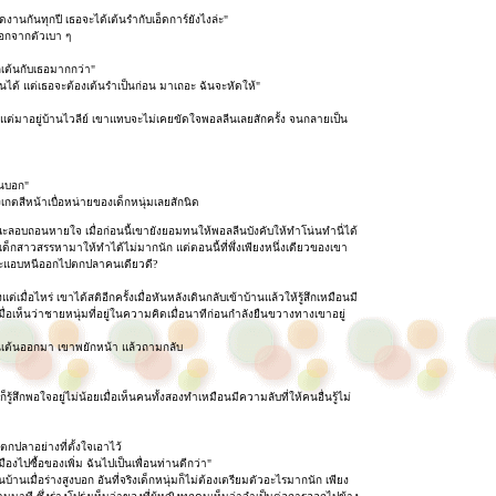
งานกันทุกปี เธอจะได้เต้นรำกับเอ็ดการ์ยังไงล่ะ"
ออกจากตัวเบา ๆ
กเต้นกับเธอมากกว่า"
นได้ แต่เธอจะต้องเต้นรำเป็นก่อน มาเถอะ ฉันจะหัดให้"
ั้งแต่มาอยู่บ้านไวลีย์ เขาแทบจะไม่เคยขัดใจพอลลีนเลยสักครั้ง จนกลายเป็น
ันบอก"
กตสีหน้าเบื่อหน่ายของเด็กหนุ่มเลยสักนิด
ะลอบถอนหายใจ เมื่อก่อนนี้เขายังยอมทนให้พอลลีนบังคับให้ทำโน่นทำนี่ได้
อที่เด็กสาวสรรหามาให้ทำได้ไม่มากนัก แต่ตอนนี้ที่พึ่งเพียงหนึ่งเดียวของเขา
ขาจะแอบหนีออกไปตกปลาคนเดียวดี?
อไหร่ เขาได้สติอีกครั้งเมื่อหันหลังเดินกลับเข้าบ้านแล้วให้รู้สึกเหมือนมี
มื่อเห็นว่าชายหนุ่มที่อยู่ในความคิดเมื่อนาทีก่อนกำลังยืนขวางทางเขาอยู่
่นเต้นออกมา เขาพยักหน้า แล้วถามกลับ
้สึกพอใจอยู่ไม่น้อยเมื่อเห็นคนทั้งสองทำเหมือนมีความลับที่ให้คนอื่นรู้ไม่
กปลาอย่างที่ตั้งใจเอาไว้
องไปซื้อของเพิ่ม ฉันไปเป็นเพื่อนท่านดีกว่า"
เมื่อร่างสูงบอก อันที่จริงเด็กหนุ่มก็ไม่ต้องเตรียมตัวอะไรมากนัก เพียง