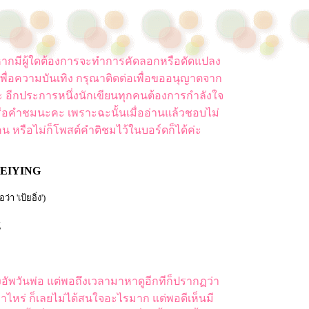
ยน หากมีผู้ใดต้องการจะทำการคัดลอกหรือดัดแปลง
พื่อความบันเทิง กรุณาติดต่อเพื่อขออนุญาตจาก
ค่ะ อีกประการหนึ่งนักเขียนทุกคนต้องการกำลังใจ
ือคำชมนะคะ เพราะฉะนั้นเมื่ออ่านแล้วชอบไม่
น หรือไม่ก็โพสต์คำติชมไว้ในบอร์ดก็ได้ค่ะ
 BEIYING
า 'เป้ยอิ่ง')
g
วงอัพวันพ่อ แต่พอถึงเวลามาหาดูอีกทีก็ปรากฏว่า
ท่าไหร่ ก็เลยไม่ได้สนใจอะไรมาก แต่พอดีเห็นมี