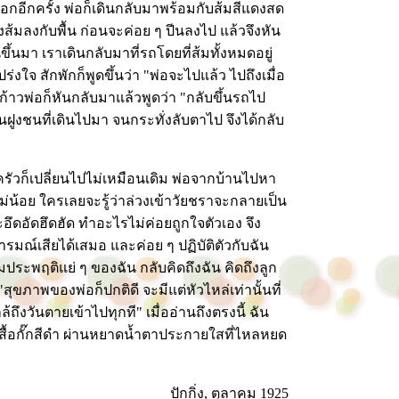
อกอีกครั้ง พ่อก็เดินกลับมาพร้อมกับส้มสีแดงสด
้มลงกับพื้น ก่อนจะค่อย ๆ ปีนลงไป แล้วจึงหัน
ขึ้นมา เราเดินกลับมาที่รถโดยที่ส้มทั้งหมดอยู่
ใจ สักพักก็พูดขึ้นว่า "พ่อจะไปแล้ว ไปถึงเมื่อ
ก้าวพ่อก็หันกลับมาแล้วพูดว่า "กลับขึ้นรถไป
งชนที่เดินไปมา จนกระทั่งลับตาไป จึงได้กลับ
รัวก็เปลี่ยนไปไม่เหมือนเดิม พ่อจากบ้านไปหา
่น้อย ใครเลยจะรู้ว่าล่วงเข้าวัยชราจะกลายเป็น
จะอึดอัดฮึดฮัด ทำอะไรไม่ค่อยถูกใจตัวเอง จึง
รมณ์เสียได้เสมอ และค่อย ๆ ปฏิบัติตัวกับฉัน
มประพฤติแย่ ๆ ของฉัน กลับคิดถึงฉัน คิดถึงลูก
ุขภาพของพ่อก็ปกติดี จะมีแต่หัวไหล่เท่านั้นที่
ถึงวันตายเข้าไปทุกที" เมื่ออ่านถึงตรงนี้ ฉัน
เสื้อกั๊กสีดำ ผ่านหยาดน้ำตาประกายใสที่ไหลหยด
ปักกิ่ง, ตุลาคม 1925