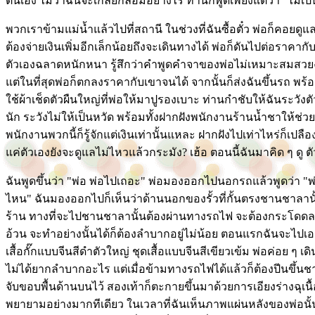
ตนเอง ไม่ว่าฉันจะเกลี้ยกล่อมอย่างไร ท่านก็พูดเพียงแต่ว่า "ไม่เป็
พวกเราข้ามแม่น้ำแล้วไปที่สถานี ในช่วงที่ฉันซื้อตั๋ว พ่อก็คอย
ต้องจ่ายเงินเพิ่มอีกเล็กน้อยถึงจะเดินทางได้ พ่อก็ดันไปต่อราคากั
ตัวเองฉลาดหนักหนา รู้สึกว่าคำพูดคำจาของพ่อไม่เหมาะสมสวยง
แต่ในที่สุดพ่อก็ตกลงราคากับเขาจนได้ จากนั้นก็ส่งฉันขึ้นรถ พร้อมบ
ใช้ผ้าเช็ดตัวผืนใหญ่ที่พ่อให้มาปูรองเบาะ ท่านกำชับให้ฉันระวัง
นัก ระวังไม่ให้เป็นหวัด พร้อมทั้งฝากฝังพนักงานร้านน้ำชาให้ช่
พนักงานพวกนี้ก็รู้จักแต่เงินเท่านั้นแหละ ฝากฝังไปเท่าไหร่ก็เปลื
แค่ตัวเองยังจะดูแลไม่ไหวแล้วกระมัง? เฮ้อ ตอนนี้ฉันมาคิด ๆ ดู
ฉันพูดขึ้นว่า "พ่อ พ่อไปเถอะ" พ่อมองออกไปนอกรถแล้วพูดว่า "พ่อ
ไหน" ฉันมองออกไปก็เห็นว่าด้านนอกของรั้วที่กั้นตรงชานชาลาน
ร้าน ทางที่จะไปชานชาลานั้นต้องผ่านทางรถไฟ จะต้องกระโดดลงไป
อ้วน จะทำอย่างนั้นได้ก็ต้องลำบากอยู่ไม่น้อย ตอนแรกฉันจะไปเอ
เสื้อกั๊กแบบจีนสีดำตัวใหญ่ ชุดเสื้อแบบจีนสีเขียวเข้ม พ่อค่อย ๆ เ
ไม่ได้ยากลำบากอะไร แต่เมื่อข้ามทางรถไฟได้แล้วก็ต้องปีนขึ้นชานช
จับขอบพื้นด้านบนไว้ สองเท้าก็ตะกายขึ้นมาด้วยการเอียงร่างฉุเน
พยายามอย่างมากทีเดียว ในเวลาที่ฉันเห็นภาพแผ่นหลังของพ่อนั้