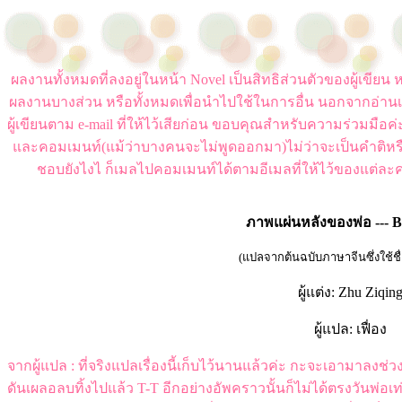
ผลงานทั้งหมดที่ลงอยู่ในหน้า Novel เป็นสิทธิส่วนตัวของผู้เขี
ผลงานบางส่วน หรือทั้งหมดเพื่อนำไปใช้ในการอื่น นอกจากอ่านเ
ผู้เขียนตาม e-mail ที่ให้ไว้เสียก่อน ขอบคุณสำหรับความร่วมมือ
และคอมเมนท์(แม้ว่าบางคนจะไม่พูดออกมา)ไม่ว่าจะเป็นคำติหร
ชอบยังไงไ ก็เมลไปคอมเมนท์ได้ตามอีเมลที่ให้ไว้ของแต่ละค
ภาพแผ่นหลังของพ่อ ---
(แปลจากต้นฉบับภาษาจีนซึ่งใช้ชื่อว่
ผู้แต่ง: Zhu Ziqin
ผู้แปล: เฟื่อง
จากผู้แปล : ที่จริงแปลเรื่องนี้เก็บไว้นานแล้วค่ะ กะจะเอามาลงช่
ดันเผลอลบทิ้งไปแล้ว T-T อีกอย่างอัพคราวนั้นก็ไม่ได้ตรงวันพ่อเ