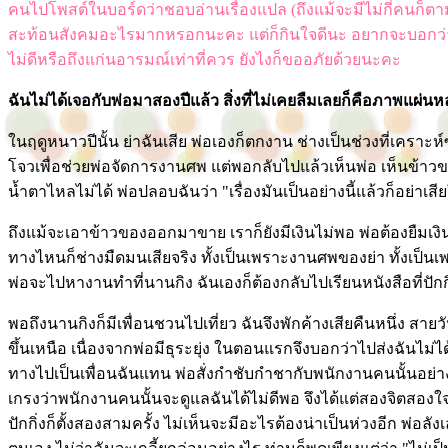
คนไปโพสต์ในบอร์ดว่าชอบอ่านเรื่องแปล (ถึงแม้จะมีไม่กี่คนก็ตาม) ด
สะท้อนสังคมอะไรมากหรอกนะคะ แต่ก็กินใจดีนะ อยากจะบอกว่าอ่
ไม่ดีหรือถึงแก่นอารมณ์เท่าที่ควร ยังไงก็ขออภัยด้วยนะคะ
ฉันไม่ได้เจอกับพ่อมาสองปีแล้ว สิ่งที่ไม่เคยลืมเลยก็คือภาพแผ่น
ในฤดูหนาวปีนั้น ย่าฉันเสีย พ่อเองก็ตกงาน ช่างเป็นช่วงที่เคราะห์
โจวเพื่อช่วยพ่อจัดการงานศพ แต่พอกลับไปแล้วเห็นพ่อ เห็นข้าว
น้ำตาไหลไม่ได้ พ่อปลอบฉันว่า "เรื่องมันเป็นอย่างนี้แล้วก็อย่าเ
ถึงแม้จะเอาข้าวของออกมาขาย เราก็ยังมีเงินไม่พอ พ่อต้องยืมเ
ทางไหนก็ช่างมืดมนเสียจริง ทั้งเป็นเพราะงานศพของย่า ทั้งเป็
พ่อจะไปหางานทำที่นานกิง ฉันเองก็ต้องกลับไปเรียนหนังสือที่ปัก
พอถึงนานกิงก็มีเพื่อนชวนไปเที่ยว ฉันจึงพักค้างเสียคืนหนึ่ง สายว
ขึ้นเหนือ เนื่องจากพ่อมีธุระยุ่ง ในตอนแรกจึงบอกว่าไปส่งฉันไม่ได
ทางไปเป็นเพื่อนฉันแทน พ่อสั่งกำชับกำชากับพนักงานคนนั้นอย่างล
เกรงว่าพนักงานคนนั้นจะดูแลฉันได้ไม่ดีพอ จึงได้แต่สองจิตสองใจอยู
ปักกิ่งก็ตั้งสองสามครั้ง ไม่เห็นจะมีอะไรต้องน่าเป็นห่วงอีก พ่อลัง