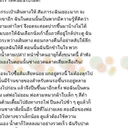
นไร ให้คนอื่นไปไม่ดี!"
ดูแลกระเป๋าเดินทางให้ สัมภาระฉันเยอะมาก จะ
บเขาอีก ฉันในตอนนั้นเป็นพวกมีความรู้ที่คิดว่า
ามเท่าไหร่ จึงอดจะสอดปากขึ้นมาบ้างไม่ได้
อกให้ฉันเลือกนั่งเก้าอี้แถวที่อยู่ใกล้ประตู ฉัน
ตัวระหว่างเดินทาง ตอนกลางคืนก็อย่าหลับให้ลึก
วยดูแลฉันให้ดี ตอนนั้นฉันนึกขำในใจ พวก
องน้ำลายเปล่า! หนำซ้ำคนอายุก็ตั้งขนาดนี้ ลำพัง
 ตัวเองในตอนนั้นช่างอวดฉลาดเสียเหลือเกิน!
จะไปซื้อส้มเสียหน่อย แกอยู่ตรงนี้ ไม่ต้องลุกไป
ั้นมีร้านขายของสำหรับคนรอขึ้นรถอยู่หลาย
ก่อน แล้วจึงปีนขึ้นมาอีกครั้ง พ่อฉันเป็นคน
ง แต่พ่อไม่ยอม พ่อสวมหมวกผ้าใบเล็ก ๆ สีดำ
ดินต้วมเตี้ยมไปยังทางรถไฟ ปีนลงไปช้า ๆ ดูแล้วก็
าลาฝั่งนั้นอีก นี่สิที่ไม่ง่ายเลย สองมือของพ่อ
ื้อไปทางขวาเล็กน้อย ดูแล้วต้องใช้ความ
นเอง น้ำตาก็ไหลลงมาอย่างรวดเร็ว ฉันรีบปาด