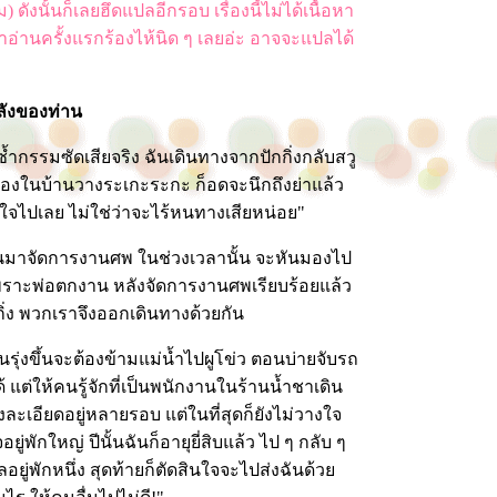
ังนั้นก็เลยฮึดแปลอีกรอบ เรื่องนี้ไม่ได้เนื้อหา
านครั้งแรกร้องไห้นิด ๆ เลยอ่ะ อาจจะแปลได้
หลังของท่าน
ซ้ำกรรมซัดเสียจริง ฉันเดินทางจากปักกิ่งกลับสวู
ของในบ้านวางระเกะระกะ ก็อดจะนึกถึงย่าแล้ว
สียใจไปเลย ไม่ใช่ว่าจะไร้หนทางเสียหน่อย"
งินมาจัดการงานศพ ในช่วงเวลานั้น จะหันมองไป
นเพราะพ่อตกงาน หลังจัดการงานศพเรียบร้อยแล้ว
กิ่ง พวกเราจึงออกเดินทางด้วยกัน
ันรุ่งขึ้นจะต้องข้ามแม่น้ำไปผูโข่ว ตอนบ่ายจับรถ
้ แต่ให้คนรู้จักที่เป็นพนักงานในร้านน้ำชาเดิน
ะเอียดอยู่หลายรอบ แต่ในที่สุดก็ยังไม่วางใจ
่พักใหญ่ ปีนั้นฉันก็อายุยี่สิบแล้ว ไป ๆ กลับ ๆ
เลอยู่พักหนึ่ง สุดท้ายก็ตัดสินใจจะไปส่งฉันด้วย