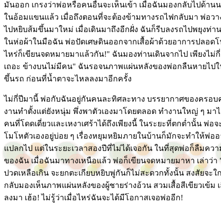
มันออก เกรงว่าพ่อหรือคนอื่นจะเห็นเข้า เมื่อฉันมองกลับไปด้านน
ในอ้อมแขนแล้ว เมื่อถึงตอนที่จะต้องข้ามทางรถไฟกลับมา พ่อวางส
ไปหยิบส้มขึ้นมาใหม่ เมื่อเดินมาถึงอีกฝั่ง ฉันก็รีบลงรถไปพยุงท่าน
ในห่อผ้าในมือฉัน พ่อปัดเศษดินออกจากเสื้อผ้าด้วยอาการปลอดโปร่ง
ไหร่ก็เขียนจดหมายมาแล้วกัน!" ฉันมองท่านเดินจากไป เพียงไม่กี่
เถอะ ข้างบนไม่มีคน" ฉันรอจนภาพแผ่นหลังของพ่อกลืนหายไปในฝู
ขึ้นรถ ก่อนที่น้ำตาจะไหลลงมาอีกครั้ง
ไม่กี่ปีมานี้ พ่อกับฉันอยู่กันคนละทิศละทาง บรรยากาศของครอบค
งานทำตั้งแต่ยังหนุ่ม พึ่งพาตัวเองมาโดยตลอด ทำงานใหญ่ ๆ มาไม
คนที่โดดเดี่ยวและเหงาเศร้าได้ถึงเพียงนี้ ในระยะที่ตกต่ำนั้น พ่อ
โมโหตัวเองอยู่บ่อย ๆ เรื่องหยุมหยิมภายในบ้านก็มักจะทำให้พ่ออา
แปลกไป แต่ในระยะเวลาสองปีที่ไม่ได้เจอกัน ในที่สุดพ่อก็ลืมควา
ของฉัน เมื่อฉันมาทางเหนือแล้ว พ่อก็เขียนจดหมายมาหา เล่าว่า "ส
ปวดเหลือเกิน จะยกตะเกียบหยิบพู่กันก็ไม่สะดวกทั้งนั้น สงสัยจะใกล้
กลับมองเห็นภาพแผ่นหลังของผู้ชายร่างอ้วน สวมเสื้อสีเขียวเข้ม 
ลงมา เฮ้อ! ไม่รู้ว่าเมื่อไหร่ฉันจะได้มีโอกาสเจอพ่ออีก!