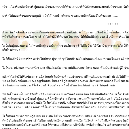
"อ้าว...ไหงรีบกลับ"ปีเตอร์ กู๊ดแมน เจ้าของงานปาร์ตี้ท้วง งานปาร์ตี้รับปิดเทอมของคนดังถ้าขาดมาร์
มาร์คไม่ตอบ หัวของเขาหมุนติ้วคว้าได้กระเป๋า เดินดุ่ม ๆ ออกจากบ้านปีเตอร์ไปที่จอดรถ ........
+++++++
ถ้ามาร์ค วิลสันเป็นคนประเภทที่คุณต้องมองจนเหลียวหลังแล้วล่ะก็ โจนาธาน ลินซ์ ก็เป็นเด็กประเภทที่คุ
หน้าจืดในสายตาของใคร ๆ แล้วทำไมโจอี้ถึงได้มาอยู่ในงานปาร์ตี้ที่มีแต่นักฟุตบอล เชียร์ลีดเดอร์นมโต 
โจอี้เล่นฟุตบอลเหรอ? ไม่ พวกนักฟุตบอลงี่เง่านั่นชอบเรียกเขาว่าไอ้ตี้ยบ้าง ไอ้เปี๊ยกบ้าง ความจริงโจอี้ก็ไ
เตี้ยไปเสียหมด
โจอี้เป็นเชียร์ ลีดเดอร์? พระเจ้า ไม่มีทาง ผู้ชายดี ๆ ที่ไหนบ้างล่ะไปเต้นแหกแข้งแหกขาตะโกนว่า แจ็คสั
โจอี้รวย? เปล่าเลย ครอบครัวของเขาก็แค่ชนชั้นกลาง แม่เป็นบรรณาธิการ นสพ. ท้องถิ่น ส่วนพ่อรู้สึกว่
แล้วทำไมโจอี้ได้รับเชิญมางานนี้? โทษที! ไม่มีทางที่คนอย่างเขาจะมีใครเชิญมางานอย่างนี้ ต่อให้มีใค
ชัก แต่โจอี้มาเพื่อมอบของขวัญชิ้นพิเศษให้ปีเตอร์ กู๊ดแมนเจ้าของงาน เรื่องของเรื่องมันเกิดขึ้นเมื่อสอ
ว่า ในสถานการณ์อย่างที่สิ่งที่ควรทำคือขอโทษ หนำซ้ำยังตะโกนใส่หน้าเขาว่าไอ้ตูดอีกแน่ะ!
ใช่ โจอี้อาจจะเป็นแค่ไอ้จืดที่ไม่มีพิษสงในสายตาของปีเตอร์ แต่ขอโทษ ไอ้งั่งนั่นคิดผิดถนัด โจอี้อาศัยจ
แล้วลงในสระน้ำของปี เตอร์ กู๊ดแมน ทีนี้ล่ะปีเตอร์รวมทั้งนายและนางกู๊ดแมนจะได้แหวกว่ายในฉี่ของเข
เป็นไร เพราะนอกจากสระน้ำแล้ว โจอี้ยังได้เทส่วนนึงลงในอ่างพันซ์อีกด้วย หวังว่าทุกคนคงเอร็ดอร่อยกะฉ
ไปด้วย แต่ช่างแม่งปะไร คนพวกนี้ก็งี่เง่าเหมือนกันหมด เพื่อไม่ให้เป็นการเสียโอกาส เขายังหยิบเบียร์มา
โจอี้เดินออกมาจากบ้านกู๊ดแมน แย่ชะมัด ไอ้ไฟหลอดข้างทางดันมาเสียซะนี่ กระพริบติดดับ ติดดับแบบน
ติดมือไปก่อนที่จะโยนเขาเข้าไปในรถสปอร์ตเปิดประทุนสี แดงแป๊ด ในใจเด็กหนุ่มนึกถึงหนังสยองขวัญวัยร
ฆาตกรมักจะลงมือในงานปาร์ตี้เสมอ ให้ตายเหอะไอ้ฆาตกรบ้านี่เลือกเหยื่อผิดเสียแล้ว เหยื่อคนแรกจะต้องเป็น