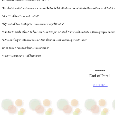
อย่างน้อยตอนหลับก็ไม่ต้องเห็นหน้าไอ้บ้านี่
"อืม ชั้นก็ง่วงแล้ว" มาร์คบอก พลางถอดเสื้อยืด โจอี้หัวเสียเกินกว่าจะต่อล้อต่อเถียง แต่ถึงคราวที่นักกี
"เฮ้ย.." โจอี้ร้อง "นายจะทำอะไร?"
"นี่รู้ไหมโจอี้น้อย ไม่มีชุดไหนนอนสบายเท่าชุดนี้อีกแล้ว"
"ใส่กลับเข้าไปเดี่ยวนี้นะ" โจอี้ตะโกน "นายมีปัญหาอะไรโจอี้ รึว่านายเป็นเกย์จริง ๆ ถึงทนดูหนุ่มหล่ออย่าง
"แล้วนายเป็นผู้ชายประเภทไหนวะไอ้บ้า ที่อยากจะแก้ผ้านอนกะผู้ชายด้วยกัน"
มาร์คยักไหล่ "พบกันครึ่งทาง ขอบอกเซอร์"
"โอเค" ไม่ถึงสิบนาที โจอี้ก็หลับสนิท .
*****
End of Part 1
comment