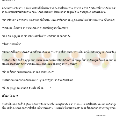
บนรถตะหาก
แสงไฟกระพริบวาบ ๆ นั่นทำให้โจอี้เห็นใบหน้าของคนที่โยนเข้ามาในรถ มาร์ค วิลสัน หนึ่งในไอ้งั่งประจำ
เวรนี่ ลงหนังสือเมื่อสัปดาห์ก่อน ไอ้ตอแหลเอ๊ย! ไหนบอกว่าวัยรุ่นที่ดีไม่ควรยุ่งกะยาเสพติดไงวะ
"นายชื่อไร?" มาร์คถาม ไอ้เวรเอ๊ย นี่เป็นประโยคแรกที่แกควรจะพูดกะคนที่แกพึ่งจับโยนเข้ามางั้นเรอะ!?
"วิลเลียม เช็คเสปียร์" พนันได้เลยว่าไอ้บ้านี่ไม่รู้จักเช็คเสปียร์
"เออ วิล นี่กุญแจรถ ช่วยขับไปส่งชั้นที่บ้านทีดิ"มาร์คออกคำสั่ง
"ชั้นขับรถไม่เป็น"
"ฟังนะไอ้เปี๊ยก" มาร์คคว้าคอเสื้อของอีกฝ่าย "ไม่มีใครงี่เง่าจนขับรถไม่เป็น แกก็แค่เสียบกุญแจ ติดเครื่อง
ไม่มีทางเลือก โจอี้รับกุญแจมา หลังจากงมบิดนั่นเหยียบนี่สักพัก เด็กหนุ่มก็พารถคันหรูเคลื่อนที่ออกมาจ
ประคองรถจนมาถึงบ้านวิลสัน (แน่นอนล่ะไม่มีใครไม่รู้จักบ้านคนดัง)
"นี่" โจอี้เรียก "ถึงบ้านนายแล้วจอดรถยังไงอ่ะ?"
ไม่มีคำตอบนอกจากเสียงกรนเบา ๆ บอกให้รู้ว่าเจ้าตัวหลับไปแล้ว
"นี่ เฮ้ยๆๆๆๆๆ ไอ้เวรเอ๊ย! ตื่นเดี๋ยวนี้ ไอ้........"
เอี๊ยด! โครม!!!
ไม่จำเป็นแล้ว โจอี้ได้รู้จักประโยชน์อีกอย่างหนึ่งของตู้โทรศัพท์สาธารณะ โชคดีที่ไม่มีบาดแผล เหลียวดูคนข้
นั้น โจอี้กระโดดออกจากสิ่งที่เคยเป็นรถคันงาม โชคดีที่ที่นี่องพอที่จะทำให้โจอี้มีเวลาลากร่างใหญ่ที่หลั
++++++