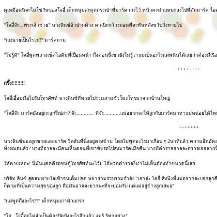
ดูเหมือนนี่จะไม่ใช่วันของโจอี้ เด็กหนุ่มสะดุดกระเป๋าที่มาร์ควางไว้ หน้าคะมำแหมะลงไปที่ตักมาร์ค ไอ
"โจอี้จ๊ะ...พระเจ้าช่วย" นางลินซ์อ้าปากค้าง ตาเบิกกว้างก่อนที่จะหันหลังขวับวิ่งหายไป
"แม่นายเป็นไรวะ?" มาร์คถาม
"ไม่รู้ดิ" โจอี้พูดพลางเช็ดไอติมที่เปื้อนหน้า ถึงตอนนี้เขายังไม่รู้ว่าแม่เป็นอะไรแต่พนันได้เลยว่าต้องมีเ
++++++++
กริ๊ง!!!!!!!!!
โจอี้เอื้อมมือไปรับโทรศัพท์ นางลินซ์ที่หายไปร่วมสามชั่วโมงโทรมาจากบ้านใหญ่
"โจอี้จ๊ะ มาร์คยังอยู่กะลูกรึเปล่า? จ๊ะ............ ดีจ๊ะ...........แม่อยากจะให้ลูกกับมาร์คมาหาแม่หน่อยได
+++++++
นางลินซ์มองลูกชายและมาร์ค วิลสันที่นั่งอยู่ตรงข้าม โดยไม่พูดอะไรมาเกือบ ๆ 2นาทีแล้ว ความอึดอัดลอยค
ทั้งหมดแล้ว? บางทีอาจจะมีคนเห็นตอนที่เขาขับรถไปส่งมาร์คเมื่อคืน บางทีตำราจอาจจะตรวจเจอล
ให้ตายเหอะ! นี่มันแค่คดีรถชนตู้โทรศัพท์นะโว้ย ไอ้พวกตำรวจงี่เง่าไม่เห็นต้องทำขนาดนี้เลย
บริจิท ลินซ์ สูดลมหายใจเข้าจนเต็มปอด พยายามรวบรวมกำลัง "เอาล่ะ โจอี้ สิ่งนึงที่แม่อยากจะบอกลูก
ก็ตามที่เป็นความสุขของลูก คือมันอาจจะยากนะที่จะยอมรับ แต่แม่อยู่ข้างลูกเสมอ"
"แม่พูดถึงอะไร??" เด็กหนุ่มเกาหัวแกรก
"โอ...โจอี้ลูกไม่จำเป็นต้องปิดบังอะไรอีกแล้ว แม่รู้ รู้ทุกอย่าง"