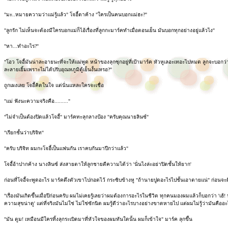
"มะ..หมายความว่าแม่รู้แล้ว" โจอี้ตาค้าง "ใครเป็นคนบอกแม่ฮะ?"
"ลูกรัก ไม่เห็นจะต้องมีใครบอกแม่ก็ไอ้เรื่องที่ลูกกะมาร์คทำเมื่อตอนเย็น มันบอกทุกอย่างอยู่แล้วไง"
"หา...ทำอะไร?"
"โอว โจอี้มันน่าละอายนะที่จะให้แม่พูด หน้าของลุกซุกอยู่ที่เป้ามาร์ค หัวหูเลอะเทอะไปหมด ลูกจะบอกว่า
ละลายเยิ้มเพราะไม่ได้ปรับอุณหภูมิตู้เย็นงั้นเหรอ?"
ถูกเผงเลย โจอี้คิดในใจ แต่นั่นแหละใครจะเชื่อ
"แม่ ฟังนะความจริงคือ........."
"ไม่จำเป็นต้องปิดแล้วโจอี้" มาร์คทะลุกลางป้อง "ครับคุณนายลินซ์"
"เรียกชั้นว่าบริจิท"
"ครับ บริจิท ผมกะโจอี้เป็นแฟนกัน เราคบกันมาปีกว่าแล้ว"
โจอี้อ้าปากค้าง นางลินซ์ ส่งสายตาให้ลูกชายตีความได้ว่า 'นั่นไงล่ะอย่าปิดชั้นให้ยาก'
ก่อนที่โจอี้จะพูดอะไร มาร์คดึงตัวเขาไปกอดไว้ กระซิบข้างหู "ถ้านายปูดอะไรไปชั้นเอาตายแน่" ก่อนจะฝ
"เรื่องมันเกิดขึ้นเมื่อปีก่อนครับ ผมไม่เคยรู้เลยว่าผมต้องการอะไรในชีวิต ทุกคนมองผมแล้วก็บอกว่า 'เฮ้! 
ความสุขน่าดู' แต่ที่จริงมันไม่ใช่ ไม่ใช่ซักนิด ผมรู้ดีว่าอะไรบางอย่างขาดหายไป แต่ผมไม่รู้ว่ามันคืออ
"มัน ตูม! เหมือนมีใครทิ้งลุกระเบิดมาที่หัวใจของผมทันใดนั้น ผมก็เข้าใจ" มาร์ค ลุกขึ้น