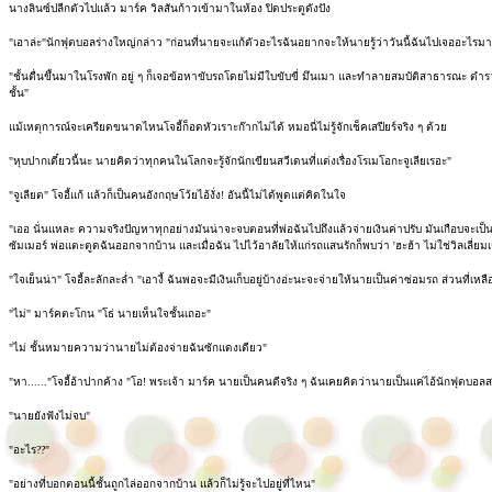
นางลินซ์ปลีกตัวไปแล้ว มาร์ค วิลสันก้าวเข้ามาในห้อง ปิดประตูดังปัง
"เอาล่ะ"นักฟุตบอลร่างใหญ่กล่าว "ก่อนที่นายจะแก้ตัวอะไรฉันอยากจะให้นายรู้ว่าวันนี้ฉันไปเจออะไรมา
"ชั้นตื่นขึ้นมาในโรงพัก อยู่ ๆ ก็เจอข้อหาขับรถโดยไม่มีใบขับขี่ มึนเมา และทำลายสมบัติสาธารณะ ตำรว
ชั้น"
แม้เหตุการณ์จะเครียดขนาดไหนโจอี้ก็อดหัวเราะก๊ากไม่ได้ หมอนี่ไม่รู้จักเช็คเสปียร์จริง ๆ ด้วย
"หุบปากเดี๋ยวนี้นะ นายคิดว่าทุกคนในโลกจะรู้จักนักเขียนสวีเดนที่แต่งเรื่องโรเมโอกะจูเลียเรอะ"
"จูเลียต" โจอี้แก้ แล้วก็เป็นคนอังกฤษโว้ยไอ้งั่ง! อันนี้ไม่ได้พูดแต่คิดในใจ
"เออ นั่นแหละ ความจริงปัญหาทุกอย่างมันน่าจะจบตอนที่พ่อฉันไปถึงแล้วจ่ายเงินค่าปรับ มันเกือบจะเป็นเรื่อ
ซัมเมอร์ พ่อแตะตูดฉันออกจากบ้าน และเมื่อฉัน ไปไว้อาลัยให้แก่รถแสนรักก็พบว่า 'ฮะฮ้า ไม่ใช่วิลเลี่ยม
"ใจเย็นน่า" โจอี้ละลักละล่ำ "เอางี้ ฉันพอจะมีเงินเก็บอยู่บ้างอ่ะนะจะจ่ายให้นายเป็นค่าซ่อมรถ ส่วนที่เหล
"ไม่" มาร์คตะโกน "โธ่ นายเห็นใจชั้นเถอะ"
"ไม่ ชั้นหมายความว่านายไม่ต้องจ่ายฉันซักแดงเดียว"
"หา......"โจอี้อ้าปากค้าง "โอ! พระเจ้า มาร์ค นายเป็นคนดีจริง ๆ ฉันเคยคิดว่านายเป็นแค่ไอ้นักฟุตบอล
"นายยังฟังไม่จบ"
"อะไร??"
"อย่างที่บอกตอนนี้ชั้นถูกไล่ออกจากบ้าน แล้วก็ไม่รู้จะไปอยู่ที่ไหน"