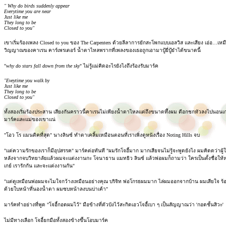
" Why do birds suddenly appear
Everytime you are near
Just like me
They long to be
Closed to you"
เขาเริ่มร้องเพลง Closed to you ของ The Carpenters ด้วยลีลาการยักสะโพกแบบเอลวิส และเสียง เอ่อ…เหมื
วิญญาณของคาเรน คาร์เพรเตอร์ น้ำตาไหลพรากที่เพลงของเธอถูกเอามาปู้ยี่ปู้ยำได้ขนาดนี้
"
why do stars fall down from the sky
" ไม่รู้แม่คิดอะไรยังไงถึงร้องรับมาร์ค
"Eveytime you walk by
Just like me
They long to be
Closed to you"
ทั้งสองเริ่มร้องประสาน เสียงกันคราวนี้คาเรนไม่เพียงน้ำตาไหลแต่ถึงขนาดทึ้งผม ตีอกชกหัวลงไปนอนเกล
มาร์คและแม่ของเขาแน่
"โอว โร แมนติคที่สุด" นางลินซ์ ทำตาเคลิ้มเหมือนตอนที่เราเพิ่งดูหนังเรื่อง Noting Hills จบ
"แต่ความรักของเราก็มีอุปสรรค" มาร์คต่อทันที "ผมรักโจอี้มาก มากเสียจนไม่รู้จะพูดยังไง ผมคิดดว่าผู
หลังจากจบวิทยาลัยแล้วผมจะแต่งงานกะ โจนาธาน แมทธิว ลินซ์ แล้วพ่อผมก็ถามว่า ใครเป็นตั้งชื่อให้หล่
เกย์ เรารักกัน และจะแต่งงานกัน"
"แต่ดูเหมือนพ่อผมจะไมใจกว้างเหมือนอย่างคุณ บริจิท พ่อโกรธผมมาก ไล่ผมออกจากบ้าน ผมเสียใจ ร้องไห
ด้วยใบหน้าที่นองน้ำตา ผมซบหน้าลงบนบ่าเค้า"
มาร์คทำอย่างที่พูด "โจอี้กอดผมไว้" มือข้างที่ตัวบังไว้สะกิดเอวโจอี้เบา ๆ เป็นสัญญาณว่า 'กอดชั้นสิวะ'
ไม่มีทางเลือก โจอี้ยกมือทั้งสองข้างขึ้นโอบมาร์ค