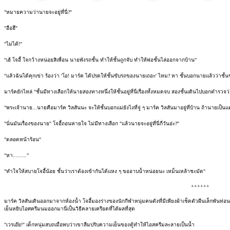
"หมายความว่านายจะอยู่ที่นี่?"
"อือฮึ"
"ไม่ได้!"
"เฮ้ โจอี้ ใจกว้างหน่อยสิเพื่อน นายพังรถชั้น ทำให้ชั้นถูกจับ ทำให้พ่อชั้นไล่ออกจากบ้าน"
"แล้วฉันได้คุกเข่า ร้องว่า 'โอ! มาร์ค ได้ปรดให้ชั้นขับรถของนายเถอะ' ไหม? หา ชั้นบอกนายแล้วว่าชั้นข
มาร์คยักไหล่ "ชั้นมีทางเลือกให้นายสองทางหนึ่งให้ชั้นอยู่ที่นี่เรื่องทั้งหมดจบ สองชั้นเดินไปบอกตำรวจว่
"พระเจ้านาย...นายคือมาร์ค วิลสันนะ จะให้ชั้นบอกแม่ยังไงที่จู่ ๆ มาร์ค วิลสันมาอยู่ที่บ้าน ถ้านายเป็นแ
"นั่นมันเรื่องของนาย" โจอี้ถอนหายใจ ไม่มีทางเลือก "แล้วนายจะอยู่ที่นี่กี่วันอ่ะ?"
"ตลอดหน้าร้อน"
"หา........."
"ทำใจให้สบายโจอี้น้อย ชั้นว่าเราต้องเข้ากันได้แหง ๆ ขออาบน้ำหน่อยนะ เหม็นเหล้าชะมัด"
++++++
มาร์ค วิลสันเดินออกมาจากห้องน้ำ โจอี้มองร่างของนักกีฬาหนุ่มคนดังที่มีเพียงผ้าเช็ดตัวผืนเล็กพันท่อนล่าง
เย็นหยิบไอศครีมนมออกมานี่เป็นวิธีคลายเครียดที่ได้ผลที่สุด
"เวรเอ๊ย!" เด็กหนุ่มสบถเมื่อพบว่าเขาลืมปรับความเย็นของตู้ทำให้ไอสครีมละลายเป็นน้ำ