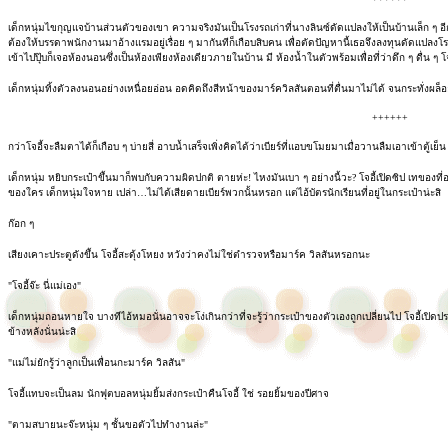
เด็กหนุ่มไขกุญแจบ้านส่วนตัวของเขา ความจริงมันเป็นโรงรถเก่าที่นางลินซ์ดัดแปลงให้เป็นบ้านเล็ก ๆ อ
ต้องให้บรรดาพนักงานมาอ้างแรมอยู่เรื่อย ๆ มากันทีก็เกือบสิบคน เพื่อตัดปัญหานี้เธอจึงลงทุนดัดแปลงโ
เข้าไปปุ๊บก็เจอห้องนอนซึ่งเป็นห้องเพียงห้องเดียวภายในบ้าน มี ห้องน้ำในตัวพร้อมเพื่อที่ว่าดึก ๆ ดื่น ๆ โ
เด็กหนุ่มทิ้งตัวลงนอนอย่างเหนื่อยอ่อน อดคิดถึงสีหน้าของมาร์ควิลสันตอนที่ตื่นมาไม่ได้ จนกระทั่งผล็อยหล
++++++
กว่าโจอี้จะลืมตาได้ก็เกือบ ๆ บ่ายสี่ อาบน้ำเสร็จเพิ่งคิดได้ว่าเบียร์ที่แอบขโมยมาเมื่อวานลืมเอาเข้าตู้เย็น
เด็กหนุ่ม หยิบกระเป๋าขึ้นมาก็พบกับความผิดปกติ ตายห่ะ! ไหงมันเบา ๆ อย่างนี้วะ? โจอี้เปิดซิป เทของที่อยู
ของใคร เด็กหนุ่มใจหาย เปล่า…ไม่ได้เสียดายเบียร์พวกนั้นหรอก แต่ไอ้บัตรนักเรียนที่อยู่ในกระเป๋าน่ะสิ
ก๊อก ๆ
เสียงเคาะประตูดังขึ้น โจอี้สะดุ้งโหยง หวังว่าคงไม่ใช่ตำรวจหรือมาร์ค วิลสันหรอกนะ
"โจอี้จ๊ะ นี่แม่เอง"
เด็กหนุ่มถอนหายใจ บางทีไอ้หมอนั่นอาจจะโง่เกินกว่าที่จะรู้ว่ากระเป๋าของตัวเองถูกเปลี่ยนไป โจอี้เปิดประตู
ข้างหลังนั่นน่ะสิ
"แม่ไม่ยักรู้ว่าลูกเป็นเพื่อนกะมาร์ค วิลสัน"
โจอี้แทบจะเป็นลม นักฟุตบอลหนุ่มยิ้มส่งกระเป๋าคืนโจอี้ ใช่ รอยยิ้มของปีศาจ
"ตามสบายนะจ๊ะหนุ่ม ๆ ชั้นขอตัวไปทำงานล่ะ"