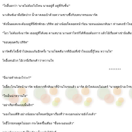
"โจอี้บอกว่า 'นายไม่ต้องไปไหน นายอยู่ที่ อยู่ที่กับชั้น'"
นางลินซ์เอามือปิดปาก น้ำตาคลอเบ้าด้วยความซาบซึ้งกับบทบาทของมาร์ค
"ดังนั้นผมคงจะต้องอยู่ที่นี่ซักพักฮะ บริจิท อย่างน้อยก็ตลอดหน้าร้อน รอจนแม่ผมกลับมา ท่านคงเข้าใ
"โอว ไม่ต้องจ้ะมาร์ค เธออยู่ที่ได้เลย ตามสบาย นานเท่าไหร่ก้ได้ที่เธอต้องการ แล้วไอ้เรื่องค่าเช่านั่
"ขอบคุณครับ บริจิท"
มาร์คดึงโจอี้เข้าไปหอมแก้มอีกครั้ง "นายโชคดีมากที่มีแม่ที่เข้าใจแบบนี้รู้ไหม หวานใจ"
โจอี้แทบอ้วก ไอ้เวรนี่เรียกเค้าว่าหวานใจ
+++++++
"นี่นายทำห่ะอะไรวะ!?"
โจอี้ตะโกนใส่หน้ามาร์ค หลังจากที่กลับมาที่บ้านโรงรถแล้ว มาร์ค ยักไหล่แบบไม่แคร์ "นายพูดบ้าอะไ
"ใจเย็นน่าหวานใจ"
"อย่าเรียกชั้นแบบนั้นอีก!"
"มองในแง่ดีสิ อย่างน้อยนายก็หมดปัญหาเรื่องที่ว่าจะบอกแม่นายยังไงแล้ว"
โจอี้โกรธจนพูดไม่ออก กระโดดขึ้นเตียง "ชั้นจะนอนแล้ว"