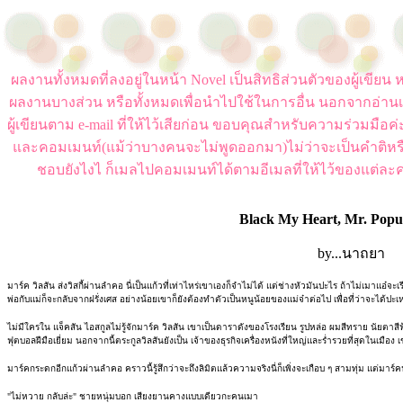
ผลงานทั้งหมดที่ลงอยู่ในหน้า Novel เป็นสิทธิส่วนตัวของผู้เขี
ผลงานบางส่วน หรือทั้งหมดเพื่อนำไปใช้ในการอื่น นอกจากอ่านเ
ผู้เขียนตาม e-mail ที่ให้ไว้เสียก่อน ขอบคุณสำหรับความร่วมมือ
และคอมเมนท์(แม้ว่าบางคนจะไม่พูดออกมา)ไม่ว่าจะเป็นคำติหร
ชอบยังไงไ ก็เมลไปคอมเมนท์ได้ตามอีเมลที่ให้ไว้ของแต่ละค
Black My Heart, Mr. Popu
by...นาถยา
มาร์ค วิลสัน ส่งวิสกี้ผ่านลำคอ นี่เป็นแก้วที่เท่าไหร่เขาเองก็จำไม่ได้ แต่ช่างหัวมันปะไร ถ้าไม่เมาแอ๋จะเรีย
พ่อกับแม่ก็จะกลับจากฝรั่งเศส อย่างน้อยเขาก็ยังต้องทำตัวเป็นหนูน้อยของแม่จ๋าต่อไป เพื่อที่ว่าจะได้ปะ
ไม่มีใครใน แจ็คสัน ไอสกูลไม่รู้จักมาร์ค วิลสัน เขาเป็นดาราดังของโรงเรียน รูปหล่อ ผมสีทราย นัยตาส
ฟุตบอลฝีมือเยี่ยม นอกจากนี้ตระกูลวิลสันยังเป็น เจ้าของธุรกิจเครื่องหนังที่ใหญ่และร่ำรวยที่สุดในเมือ
มาร์คกระดกอีกแก้วผ่านลำคอ คราวนี้รู้สึกว่าจะถึงลิมิตแล้วความจริงนี่ก็เพิ่งจะเกือบ ๆ สามทุ่ม แต่มาร์คนั
"ไม่หวาย กลับล่ะ" ชายหนุ่มบอก เสียงยานคางแบบเดียวกะคนเมา