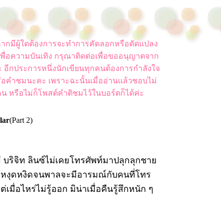
ยน หากมีผู้ใดต้องการจะทำการคัดลอกหรือดัดแปลง
พื่อความบันเทิง กรุณาติดต่อเพื่อขออนุญาตจาก
ค่ะ อีกประการหนึ่งนักเขียนทุกคนต้องการกำลังใจ
ือคำชมนะคะ เพราะฉะนั้นเมื่ออ่านแล้วชอบไม่
น หรือไม่ก็โพสต์คำติชมไว้ในบอร์ดก็ได้ค่ะ
lar
(Part 2)
่ บริจิท ลินซ์ไม่เคยโทรศัพท์มาปลุกลุกชาย
น่าหงุดหงิดจนพาลจะมีอารมณ์กับคนที่โทร
่อไหร่ไม่รู้ออก มิน่าเมื่อคืนรู้สึกหนัก ๆ