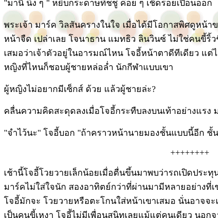
"มานี่ นิ่ง ๆ " หยิบกระดาษทิชชู่ ค่อย ๆ เช็ดรอยเปื้อนออก
พระเจ้า มาร์ค วิลสันครางในใจ เมื่อได้มีโอกาสพิศดูหน้าของเ
หน้าจืด เปล่าเลย โจนาธาน แมทธิว ลินวินซ์ ไม่ใช่คนขี้ริ้วข
เสมอว่าเจ้าตัวอยู่ในอารมณ์ไหน โจอี้หน้าตาดีทีเดียว แต่ไม
หญิงที่ไหนก็ชอบผู้ชายหล่อล่ำ นักกีฬาแบบเขา
ผู้หญิงไม่อยากมีเซ็กส์ ด้วย แล้วผู้ชายล่ะ?
คลื่นความคิดสะดุดลงเมื่อโจอี้กระทืบลงบนเท้าอย่างแรง 
"จำไว้นะ" โจอี้บอก "ถ้าคราวหน้านายมองชั้นแบบนี้อีก ชั้
++++++++
เช้านี้โจอี้โวยวายเล็กน้อยเมื่อตื่นขึ้นมาพบว่ารถเปิดประท
มาร์คไม่ใส่ใจนัก สองอาทิตย์กว่าที่ผ่านมามีหลายอย่างที่เขาเร
โจอี้มักจะ โวยวายหรือตะโกนใส่หน้าเขาเสมอ นั่นอาจจะเป็น
เป็นคนขี้เหงา โจอี้ไม่มีเพื่อนสนิทเลยแม้แต่คนเดียว นอกจากน