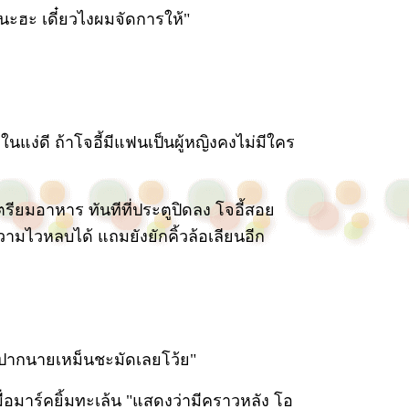
วนะฮะ เดี๋ยวไงผมจัดการให้"
นแง่ดี ถ้าโจอี้มีแฟนเป็นผู้หญิงคงไม่มีใคร
รียมอาหาร ทันทีที่ประตูปิดลง โจอี้สอย
มไวหลบได้ แถมยังยักคิ้วล้อเลียนอีก
 ปากนายเหม็นชะมัดเลยโว้ย"
มื่อมาร์คยิ้มทะเล้น "แสดงว่ามีคราวหลัง โอ