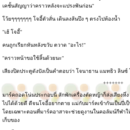
เคชั้นสัญญาว่าคราวหลังจะแปรงฟันก่อน"
โว้ยๆๆๆๆๆๆๆ โจอี้ตัวสั่น เดินลงส้นปึง ๆ ตรงไปห้องน้ำ
"เฮ้ โจอี้"
คนถูกเรียกหันหลังขวับ ตวาด "อะไร!"
"คราวหน้าขอใช้ลิ้นด้วยนะ"
เสียงปิดประตูดังปังเป็นคำตอบว่า โจนาธาน แมทธิว ลิ
+++++++
มาร์คถอดโน่นประกอบนี่ สักพักเครื่องตัดหญ้าก็ส่งเสียงหึ่
ไปได้ด้วยดี ดีจนโจอี้อยากตาย แม่กับมาร์คเข้ากันเป็นปี่เ
โดยเฉพาะตอนที่มาร์คอาสาจะช่วยดูงานในคอลัมน์กีฬาให้
เก็บของ