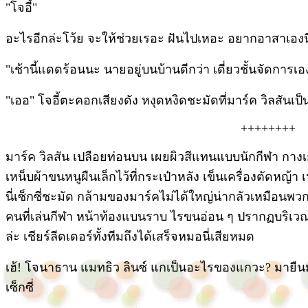
"โจอี้"
อะไรอีกล่ะโว้ย จะให้ช่วยเรอะ ฝันไปเหอะ อยากอาสาเองนี่
"เช้านี้แดดร้อนนะ นายอยู่บนบ้านดีกว่า เดี่ยวชั้นจัดการเอ
"เออ" โจอี้ตะคอกเสียงดัง หงุดหงิดชะมัดที่มาร์ค วิลสันเป
++++++++
มาร์ค วิลสัน เปลือยท่อนบน เผยผิวสีแทนแบบนักกีฬา กาง
เหน็บผ้าขนหนูผืนเล็กไว้ที่กระเป๋าหลัง เข็นเครื่องตัดหญ้า 
นี่เซ็กซี่ชะมัด กล้ามของมาร์คไม่ได้ใหญ่น่ากลัวเหมือนพ
คนที่เล่นกีฬา หน้าท้องแบนราบ ไรขนอ่อน ๆ ปรากฏบริเวณส
ล่ะ เชียร์ลีดเดอร์ทั้งทีมถึงได้เสร็จหมอนี่เสียหมด
เฮ้! โจนาธาน แมทธิว ลินซ์ แกเป็นอะไรของแกวะ? มายืนม
เซ็กซี่