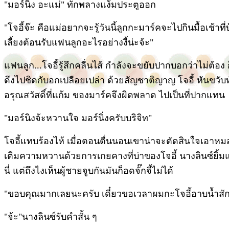
"มอร์นิง อะแม่" ทักพลางแง้มประตูออก
"โจอี้จ๊ะ คือแม่อยากจะรู้วันนี้ลูกกะมาร์คจะไปกินมื้อเช้า
เลี้ยงต้อนรับแฟนลูกอะไรอย่างงี้น่ะจ้ะ"
แฟนลูก...โจอี้รู้สึกคลื่นไส้ กำลังจะขยับปากบอกว่าไม่ต้อง
ดึงไปชิดกับอกเปลือยเปล่า ด้วยสัญชาติญาญ โจอี้ หันขวับ
อรุณสวัสดิ์ที่แก้ม ของมาร์คจึงผิดพลาด ไปเป็นที่ปากแทน
"มอร์นิงจ้ะหวานใจ มอร์นิ่งครับบริจิท"
โจอี้แทบร้องไห้ เมื่อตอนตื่นนอนเขาน่าจะตัดสินใจเอาหม
เติมความหวานด้วยการเกยคางที่บ่าของโจอี้ นางลินซ์ยิ้ม
นี่ แต่ถึงไงเห็นผู้ชายจูบกันมันก็อดจั๊กจี้ไม่ได้
"ขอบคุณมากเลยนะครับ เดี๋ยวขอเวลาผมกะโจอี้อาบน้ำสักค
"จ้ะ"นางลินซ์รับคำสั้น ๆ