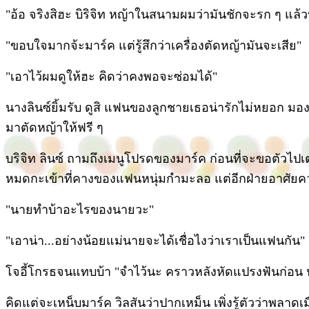
"อ้อ จริงสิฮะ บิริจิท หญ้าในสนามผมว่ามันชักจะรก ๆ แล้
"ขอบใจมากจ้ะมาร์ค แต่รู้สึกว่าเครื่องตัดหญ้ามันจะเสีย"
"เอาไว้ผมดูให้ฮะ คิดว่าคงพอจะซ่อมได้"
นางลินซ์ยิ้มรับ ดูสิ แฟนของลูกชายเธอน่ารักไม่หยอก มองใ
มาตัดหญ้าให้ฟรี ๆ
บริจิท ลินซ์ ถามถึงเมนูโปรดของมาร์ค ก่อนที่จะขอตัวไปเต
หมดกะเข้าที่คางของแฟนหนุ่มกำมะลอ แต่อีกฝ่ายอาศัยควา
"นายทำบ้าอะไรของนายวะ"
"เอาน่า...อย่างน้อยแม่นายจะได้เชื่อไงว่าเราเป็นแฟนกัน"
โจอี้โกรธจนแทบบ้า "จำไว้นะ คราวหลังหัดแปรงฟันก่อน
คิดแต่จะเหน็บมาร์ค วิลสันว่าปากเหม็น เพิ่งรู้ตัวว่าพลาดเ