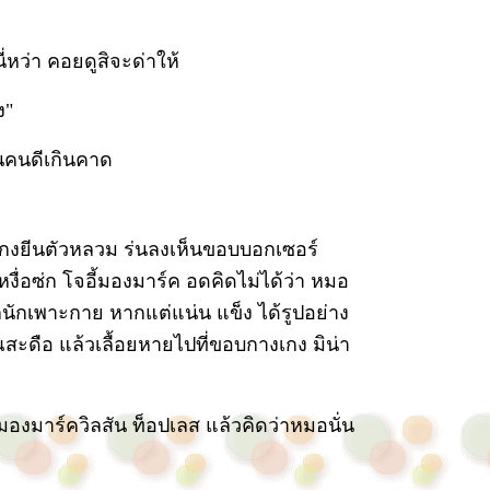
หว่า คอยดูสิจะด่าให้
ง"
็นคนดีเกินคาด
เกงยีนตัวหลวม ร่นลงเห็นขอบบอกเซอร์
เหงื่อซ่ก โจอี้มองมาร์ค อดคิดไม่ได้ว่า หมอ
วกนักเพาะกาย หากแต่แน่น แข็ง ได้รูปอย่าง
ะดือ แล้วเลื้อยหายไปที่ขอบกางเกง มิน่า
องมาร์ควิลสัน ท็อปเลส แล้วคิดว่าหมอนั่น