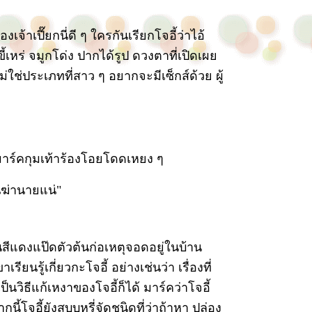
จ้าเปี๊ยกนี่ดี ๆ ใครกันเรียกโจอี้ว่าไอ้
ี้เหร่ จมูกโด่ง ปากได้รูป ดวงตาที่เปิดเผย
่ใช่ประเภทที่สาว ๆ อยากจะมีเซ็กส์ด้วย ผู้
มาร์คกุมเท้าร้องโอยโดดเหยง ๆ
นฆ่านายแน่"
ุนสีแดงแป๊ดตัวต้นก่อเหตุจอดอยู่ในบ้าน
ียนรู้เกี่ยวกะโจอี้ อย่างเช่นว่า เรื่องที่
วิธีแก้เหงาของโจอี้ก็ได้ มาร์คว่าโจอี้
ี้โจอี้ยังสูบบุหรี่จัดชนิดที่ว่าถ้าหา ปล่อง