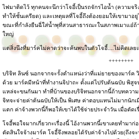
ไฟมาติดไว้ ทุกคนจะนึกว่าโจอี้เป็นรถจักรไอน้ำ (ความจร
ทำให้ชั้นเครียด) และเหตุผลที่โจอี้ถึงต้องยอมให้เขามาอยู่ใ
ขณะที่กำลังยืนฉี่ใส่น้ำพุที่สวนสาธารณะในสภาพเมาแอ๋ถ้าถ
ใหญ่
แต่สิ่งนึงที่มาร์คไม่คาดว่าจะค้นพบในตัวโจอี้....ไม่คิดเลย
++++++++
บริจิท ลินซ์ นอกจากจะรั้งตำแหน่งว่าที่แม่ยายของมาร์ค ว
ด้วย มาร์คมีหน้าที่ทำงานจิปาถะ ตั้งแต่ไปรับต้นฉบับ พิส
แหล่จะขนกันมา ทำที่บ้านของบริจิทนอกจากนี้ถ้าบทความเ
จิทจะจ่ายค่าต้นฉบับให้เป็น พิเศษ ค่าตอบแทนไม่มากนักเมื่
แตก ค่าจ้างพวกนี้ก็พอให้เขาได้ใช้จ่ายประจำวัน เมื่อตัดเ
โจอี้พอใจมากเกี่ยวกะเรื่องนี้ ไอ้งานพวกนี้เขาเคยทำมาก่อ
ตัดสินใจจ้างมาร์ค โจอี้จึงพลอยได้รับค่าจ้างไปด้วย(ถึงจะน