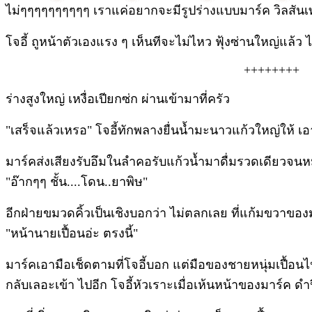
ไม่ๆๆๆๆๆๆๆๆๆๆ เราแค่อยากจะมีรูปร่างแบบมาร์ค วิลสันเท่
โจอี้ ถูหน้าตัวเองแรง ๆ เห็นทีจะไม่ไหว ฟุ้งซ่านใหญ่แล้ว ไ
++++++++
ร่างสูงใหญ่ เหงื่อเปียกซ่ก ผ่านเข้ามาที่ครัว
"เสร็จแล้วเหรอ" โจอี้ทักพลางยื่นน้ำมะนาวแก้วใหญ่ให้ เอา
มาร์คส่งเสียงรับอึมในลำคอรับแก้วน้ำมาดื่มรวดเดียวจนห
"อ๊ากๆๆ ชั้น....โดน..ยาพิษ"
อีกฝ่ายขมวดคิ้วเป็นเชิงบอกว่า ไม่ตลกเลย ที่แก้มขวาของ
"หน้านายเปื้อนอ่ะ ตรงนี้"
มาร์คเอามือเช็ดตามที่โจอี้บอก แต่มือของชายหนุ่มเปื้อนไ
กลับเลอะเข้า ไปอีก โจอี้หัวเราะเมื่อเห้นหน้าของมาร์ค ดำป