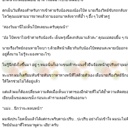
ตกเย็นวันที่สองสำหรับการเข้าค่ายรับน้องของน้องโบ้ท นายเรืองวิทย์ขับรถกลับ
ไหว้คุณแม่ตามมารยาทแล้วถามออกมาหลังจากที่อ้ำ ๆ อึ้ง ๆ ไปชั่วครู่
"สองวันมานี่ไม่เห็นโบ้ทเลยนะครับคุณน้า"
"อ๋อ โบ้ทเขาไปเข้าค่ายรับน้องจ้ะ เย็นพรุ่งนี้คงกลับมาแล้วล่ะ" คุณแม่ตอบยิ้ม 
นายเรืองวิทย์ถอนหายใจเบา ๆ ด้วยสีหน้าเดียวกันกับน้องโบ้ทตอนสะพายเป้ออกจา
อยู่ตั้งนาน ไม่รู้จะมองหาอะไร)
ไม่รู้นึกยังไงขึ้นมา อยู่ ๆ หมอนั่นก็เอาแขนเท้าระแนงรั้วยืนจ้องหน้าคู่ปรับเก่า(ผมน
หะแรก ผมก็เตรียมหันซ้ายหันขวาหาทางหนีทีไล่ด้วยตัวเอง เผื่อนายเรืองวิทย์นึ
ให้ใครช่วยไม่ได้อยู่แล้ว
แต่แล้วผมก็ต้องเปลี่ยนความคิดเมื่อเห็นแววตาของอีกฝ่ายที่ไม่ได้ย้ำความคิดสยอ
เยียบเย็นของผมเขม็ง ก่อนจะคำรามลอดไรฟันออกมา
"แม่ง…นึกว่าจะหลบหน้า"
ผมฟังประโยคนั้นแล้วได้แต่กระพริบตาปะปริบ…ปะปริบ อย่างไม่เข้าใจ ผมน่ะไม่
วิทย์มันเอาที่ไหนมาพูดวะ เอ๊ย! ครับ