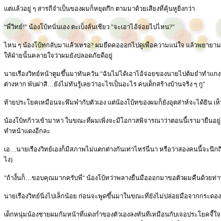
แต่แล้วอยู่ ๆ สารถีจำเป็นของผมก็หยุดกึก ตามมาด้วยเสียงที่คุ้นหูยิ่งกว่า
"พี่วิทย์!" น้องโบ้ทนั่นเอง ตะเบ็งลั่นเชียว "จะเอาไอ้จ่อยไปไหน?"
ไหน ๆ น้องโบ้ทกลับมาแล้วเหรอ? ผมยืดคอออกไปดูเพื่อความแน่ใจ แล้วพยายามฉีก
ให้ฝ่ายนั้นคลายใจว่าผมยังปลอดภัยดีอยู่
นายเรืองวิทย์หน้าตูมขึ้นมาทันควัน "ฉันไม่ได้เอาไอ้จ่อยของนายไปต้มยำทำแก
ต่างหาก พับผ่าสิ…ยังไม่ทันรู้เลยว่าอะไรเป็นอะไร คบเด็กสร้างบ้านจริง ๆ กู"
ท้ายประโยคเหมือนจะพึมพำกับตัวเอง แต่น้องโบ้ทของผมก็ยังอุตส่าห์จะได้ยิน เห็
น้องโบ้ทก้าวเข้ามาหา ในขณะที่ผมเพิ่งจะมีโอกาสพิจารณาว่าตอนนี้เรามายืนอยู่
ทำหน้าแดงอีกละ
เอ…นายเรืองวิทย์เองก็มีสภาพไม่แตกต่างกันเท่าไหร่นี่นา หรือว่าสองคนนี้จะนึกถึงเรื่อ
ไง)
"ถ้างั้นก็…ขอบคุณมากครับพี่" น้องโบ้ทว่าพลางยื่นมือออกมาขอตัวผมคืนด้วยท่าท
นายเรืองวิทย์นิ่งไปเล็กน้อย ก่อนจะพูดขึ้นมาในขณะที่ยังไม่ปล่อยมือจากกระดอง
เด็กหนุ่มน้องชายผมก้มหน้าที่แดงก่ำของตัวเองลงทันทีเหมือนกับเจอประโยคจี้ใจดำ