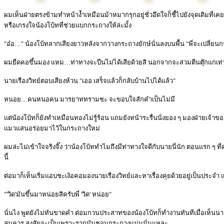
ผมเห็นฝ่ายตรงข้ามทำหน้าง้ำเหมือนม้าหมากรุกอยู่ชั่วอึดใจก็ชี้ไปยังจุดเดิม
หรือเกรงใจน้องโบ้ทที่ช่วยแบกกระถางให้ล่ะมั้ง
"อ๋อ…" น้องโบ้ทลากเสียงยาวหลังจากวางกระถางยักษ์นั่นลงบนพื้น "พี่จะเปลี่ยนกระถ
ผมยืดคอขึ้นมอง แหม…ท่าทางจะปีนไม่ได้เสียด้วยสิ นอกจากจะสวมตีนตุ๊กแกเท่านั้
นายเรืองวิทย์ตอบเสียงห้วน "เออ เสร็จแล้วก็กลับบ้านไปได้แล้ว"
หนอย…คนหนอคน มารยาททรามซะ จะขอบใจสักคำเป็นไม่มี
แต่น้องโบ้ทก็ยังทำเหมือนทองไม่รู้ร้อน แถมยังหน้าระรื่นนั่งยอง ๆ มองฝ่ายเจ้า
แมวแสนอร่อยมาไว้ในกระถางใหม่
ผมล่ะไม่เข้าใจจริงจิ๊ง ว่าน้องโบ้ททำไมถึงมีท่าทางใจดีกับนายนี่นัก ตอนแรก ๆ ท
นี้
ต่อมาก็เห็นเริ่มแอบชะเง้อคอมองนายเรืองวิทย์และหาเรื่องคุยด้วยอยู่เป็นปร
"'วิด'มันขึ้นมาหน่อยสิครับพี่ 'วิด' หน่อย"
นั่นไง พูดยังไม่ทันขาดคำ ต่อมกวนประสาทของน้องโบ้ทก็ทำงานทันทีเมื่อเห็นนา
สมควร สงสัยจะเป็นเพราะรากมันชอนกระถางแน่นนั่นแหละ