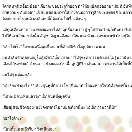
ใครคนหนึ่งเอื้อมมือมาเกี่ยวตะขอประตูรั้วออก ทำให้ผมยืดคอออกมาเต็มที่ อันที่จ
ผิวหยาบ ๆ กับดวงตาแข็งเย็นของผมทำให้บางคนบอกว่ารู้สึกขยะแขยง ซึ่งผมภาวนาว่
ต้องการอะไร แต่ถ้าลงอีแบบนี้ก็ต้องไม่ใช่เรื่องดีแน่ ๆ
แต่ดูเหมือนคำภาวนาของผมจะไม่สำฤทธิ์ผลเพราะจู่ ๆ ไอ้หัวเกรียนก็เดินตรงรี่
ไม่ให้เอาเสียเลย ดังนั้น สัญชาติญาณจึงบอกให้ผมหดหัวและแขนขาเข้าไปอยู่ใน
"เฮ้ย ไปเร็ว" ใครคนหนึ่งพูดขึ้นก่อนที่เสียงฝีเท้าวิ่งตุบตับจะตามมา
ผมหัวสั่นหัวคลอนอยู่ในอุ้งมือไอ้เด็กเวรอย่างไม่รู้ชะตากรรมตัวเอง ไม่รู้พวก
เดือดไว้รอท่าแล้วโยนเต่าอย่างผมลงไปเพื่อดูปฏิกิริยาอันแสนจะทรมานให้เป็นที่บ
ผมไม่รู้ แต่ผมกลัว
"เฮ้ย! จะทำอะไร!?" เสียงคุ้นหูที่ดังกรรโชกขึ้นมาทำให้ผมหายใจได้ทั่วท้องขึ้น แต่
"ไอ้ห่ะ มีคนเห็นแล้วว่ะ" เด็กคนหนึ่งพูดขึ้น
เสียงผู้ช่วยชีวิตของผมยังคงดังต่อไป "หยุดเดี๋ยวนี้นะ ไอ้เด็กเวรพวกนี้นี่!"
"เอาไงดีวะ?"
"โยนทิ้งแม่งแล้วรีบ ๆ วิ่งหนีเหอะ"