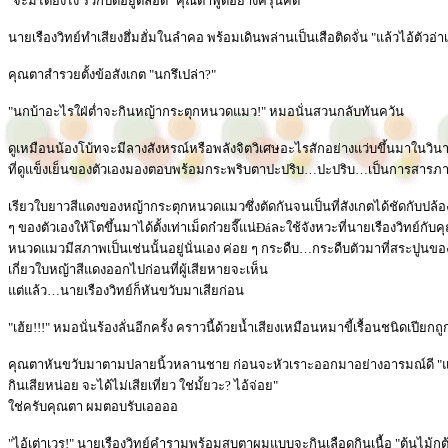
"จะมีได้ยังไง รั้วก็ปิดอยู่ตลอด" คุณตาพูดอย่างครุ่นคิด
นายเรืองวิทย์ทำเสียงฮึ่มฮั่มในลำคอ พร้อมเดินพล่านเป็นเสือติดจั่น "แล้วไอ้ตัวอ่าเ
คุณตาสำรวยตั้งข้อสังเกต "นกรึเปล่า?"
"นกบ้าอะไรใฝ่ต่ำจะกินหญ้ากระตุกหนวดแมว!" หมอนั่นสวนกลับทันควัน
ดูเหมือนน้องโบ้ทจะมีลางสังหรณ์หรือพลังจิตวิเศษอะไรสักอย่างแว่บขึ้นมาในวิน
ที่ดูแข็งเย็นของตัวเองมองตอบพร้อมกระพริบตาปะปริบ…ปะปริบ…เป็นการสารภาพผิด
เรียวใบยาวสีแดงของหญ้ากระตุกหนวดแมวซึ่งตัดกันจนเป็นที่สังเกตได้ชัดกับปล้องผัก
ๆ ของตัวเองให้โตขึ้นมาได้ตั้งเท่าเม็ดก๋วยจี๊แน่Ðáละใช้จังหวะที่นายเรืองวิทย์ก
หนวดแมวมีสภาพเป็นเช่นนั้นอยู่นั่นเอง ค่อย ๆ กระดืบ…กระดืบตัวมาที่สระปูนของผ
เกี่ยวใบหญ้าสีแดงออกไปก่อนที่ผู้เสียหายจะเห็น
แต่แล้ว…นายเรืองวิทย์ก็หันขวับมาเสียก่อน
"เฮ้ย!!!" หมอนั่นร้องลั่นอีกครั้ง คราวนี้ด้วยน้ำเสียงเหมือนหมาขี้เรื้อนชนิดเปีย
คุณตาหันขวับมาตามปลายนิ้วหลานชาย ก่อนจะหัวเราะออกมาอย่างอารมณ์ดี "แหม่! ที
กินเสียหน่อย จะได้ไม่เสียเที่ยว ใช่มั้ยวะ? ไอ้จ่อย"
ใช่ครับคุณตา ผมตอบรับเออออ
"ไอ้เต่าเวร!" นายเรืองวิทย์คำรามพร้อมสบตาผมแบบจะกินเลือดกินเนื้อ "ต้นไม้กูต