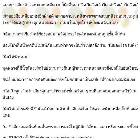
แต่อยู่ ๆ เสียงห้าวแหบแบบหมีควายก็ดังขึ้นมา "วิด วิด วิดเอ้าวิด เอ้าวิดเอ้าวิด วิดเอ้
เจ้าของชื่อเหลือบมองอีกฝ่ายด้วยสายตาประหนึ่งเพชรฆาตแว่บหนึ่ง ก่อนจะหมุนห
ระถางต้นหญ้ากระตุกหนวดแมว…ก็เมนูใหม่สุดโปรดของผมนั่นแหละ
"เฮ้ย!!!" นายเรืองวิทย์ร้องออกมาพร้อมกระโดดโหยงเหมือนถูกเข็มจิ้มก้น
น้องโบ้ทก็หน้าตาตื่นไม่แพ้กัน แถมทำท่าจะปีนรั้วไปหาอีกฝ่าย "เป็นอะไรครับพี่?"
"ต้นไม้ช้านนน!"
พูดพลางก็ชี้นิ้วสั่นระริกไปยังกระถางต้นหญ้ากระตุกหนวดแมวซึ่งบัดนี้ใบอันเร
อันเป็นผลมาจากการกัดกินและการขโมยกลับมาเป็นเสบียงที่บ้านของผมนั่นเอง
"มีอะไรลูก? วิทย์" เสียงคุณตาสำรวยดังขึ้น พร้อม ๆ กับที่แกถลันออกมาหน้าบ้
นั่นเอง
"ต้นไม่อะไรครับพี่?" น้องโบ้ทถามด้วยน้ำเสียงพร้อมให้ความช่วยเหลือเต็มที่
แทน
"ตา!" เสียงหมอนั่นห้วนสั้นเพราะอารมณ์ไม่สู้ดีนัก "มีหมา แมว หรือกระต่ายที่ไ