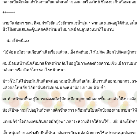
กลายเป็นผัดเผ็ดเต่าในจานกับแกล้มเหล้าของนายเรืองวิทย์ ซึ่งคงจะกินเนื้อผมอ
++++++
สายวันต่อมา ขณะที่ผมกำลังยืดแข้งยืดขาแช่น้ำอุ่น ๆ จากแสงแดดอยู่ใต้ก้นบ่อนั
นิ้วโป้งอันแสนจะคุ้นเคยคลึงหัวผมไปมาเหมือนลูบหัวหมาก็ไม่ปาน
…น้องโบ้ทนี่เอง…
"ไอ้จ่อย เมื่อวานเกือบทำเสียเรื่องแล้วนะเอ็ง กัดต้นอะไรไม่กัด เสือกไปกัดหญ้าก
ผมเบือนหน้าหนีกลับมาแล้วหดหัวกลับไปอยู่ในกระดองด้วยความเซ็ง เมื่อวานผมฟังป
กลัวนายเรืองวิทย์โกรธอะไรหนักหนา
ข้าวก็ไม่ได้ไปขอมันกินเสียหน่อย หมอนั่นก็เหลือเกิน เย็นวานที่ออกมายกกระ
แล้วขอโทษอีก ไอ้บ้านั่นยังไม่ยอมมองหน้าน้องเขาเลยด้วยซ้ำ
ผมทำหน้าตาตื่นอยู่ในกระดองเมื่อรู้สึกเหมือนถูกยกตัวลอยขึ้น แต่แล้วก็ถึงบาง
น้องโบ้ทพาผมไปอยู่ในถังพลาสติกชั่วคราว พร้อมกับโยนผักบุ้งสองสามสายมาให้ โถ…น้
แต่ผมก็จำใจต้องแค่นกินยอดผักบุ้งฆ่าเวลาระหว่างที่รอให้คนใช้…เอ๊ย น้องโบ้ท!
เด็กหนุ่มเจ้าของร่างบึกบึนก็หันมาจัดการกับผมต่อ ด้วยการใช้แปรงขนนุ่มขัดกระด