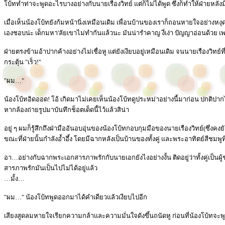
โบ้ททำท่าจะพูดอะไรบางอย่างกับนายเรืองวิทย์ แต่ก็ไม่ได้พูด ซึ่งก็ทำให้ฝ่ายหลังมี
เมื่อเห็นน้องโบ้ทยังก้มหน้านิ่งเหมือนเดิม เพื่อนบ้านของเราก็ถอนหายใจอย่างหง
เองชอบน่ะ เด็กมหา'ลัยเขาไม่ทำกันแล้วนะ มันน่ารำคาญ งี่เง่า ปัญญาอ่อนด้วย 
ฝ่ายตรงข้ามอ้าปากค้างอย่างไม่เชื่อหู แต่ยังเงียบอยู่เหมือนเดิม จนนายเรืองวิทย์
กระตุ้น "เร็ว!"
"ผม…"
น้องโบ้ทอิดออด! โอ้ เกิดมาไม่เคยเห็นน้องโบ้ทดูประหม่าอย่างนี้มาก่อน ปกติปากไ
หากล้องถ่ายรูปมาบันทึกช็อตเด็ดนี้ไว้แล้วสิน่า
อยู่ ๆ ผมก็รู้สึกถึงฝ่ามืออันอบอุ่นของน้องโบ้ทกอบกุมมือของนายเรืองวิทย์(ซึ่งคงย
ขณะที่ฝ่ายนั้นกำลังอ้ำอึ้ง โดยมีฉากหลังเป็นบ้านของทั้งคู่ และพระอาทิตย์สีชมพูท
อา…อย่างกับฉากพระเอกสารภาพรักกับนายเอกยังไงอย่างงั้น ติดอยู่ว่าทั้งคู่เป็นผ
สารภาพรักมันเป็นไปไม่ได้อยู่แล้ว
…มั้ง…
"ผม…" น้องโบ้ทพูดออกมาได้คำเดียวแล้วเงียบไปอีก
เสียงสูดลมหายใจเรียกความกล้าและความมั่นใจดังขึ้นถนัดหู ก่อนที่น้องโบ้ทจะพู