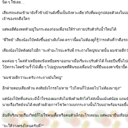
นิด ๆ ใช่เลย…
เสียงรถแล่นเข้ามายังรั้วข้างบ้านดังขึ้นเป็นจังหวะเดียวกับที่ผมถูกปล่อยตัวลงในบ
เจ้าของรถคือใคร
แต่พอดีต้องหดหัวอยู่ในกระดองก่อนเพื่อรอให้ร่างกายปรับตัวกับน้ำใหม่ได้
"พี่วิทย์" เสียงน้องโบ้ทดังขึ้นอย่างลิงโลด คราวนี้ผมไม่ต้องดูก็รู้ว่ารถคันที่ว่าค
เสียงน้องโบ้ทดังต่อไปอีก "จะทำอะไรน่ะครับพี่ กระถางใหญ่ขนาดนั้น ผมช่วยดีกว
ผมค่อย ๆ โผล่หัวเหยียดแข้งเหยียดขาออกมาเมื่อเริ่มจะปรับตัวได้ ก็เลยปีนขึ้นไป
โบ้ทกระโดดข้ามรั้วไม้เตี้ย ๆ ไปอยู่บนเขตที่ดินของเพื่อนบ้านที่ยืนมองตาเขียวปั้ด
"ผมช่วยดีกว่านะครับ กระถางมันใหญ่"
อีกฝ่ายตอบเสียงห้วน สงสัยยังโกรธไม่หาย "ไปไหนก็ไปเลยไป ไม่ต้องมายุ่ง!"
แต่น้องโบ้ทที่แสนจะมีน้ำใจของผมกลับไม่ฟังคำผลักไสไล่ส่งนั้นแม้แต่น้อย แ
นายเรืองวิทย์จนได้ ตบท้ายด้วยการโชว์พาวแบกกระถางนั้นไว้บนบ่าพร้อมรอยยิ
อันที่จริงนายเรืองวิทย์ก็ไม่ใช่คนเตี้ยหรือคนตัวเล็กอะไรเลยนะ แต่พอมายืนเทีย
"จะให้วางตรงไหนครับพี่?"