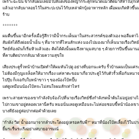
เพราะฉะนั้น ขากลับผมเลยมีใบสีแดงของหญ้ากระตุกหนวดแมวติดมาสี่ห้าใบ(ก็เ
แล้วเอากลับมาลอยไว้ในสระปะปนไว้กับเหล่าผักบุ้งอาหารหลัก เผื่อผมเกิดหิวข
ร้าบ
+++++++
ผมตื่นขึ้นมาอีกครั้งเมื่อรู้สึกว่ามีน้ำกระเด็นมาในสระสวรรค์ของตัวเอง พอลืมตา
สัมผัสได้ถึงฝอยน้ำเย็น ๆ ที่มาจากที่ไหนสักแห่ง มองไปมองมาก็เห็นนายเรืองวิ
วิทย์ท้องมันก็เริ่มหิวแล้วแฮะ คิดได้ดังนั้นผมจึงหามุมสบาย ๆ ด้วยการปีนขึ้
ที่คาบติดปากกลับมาด้วยความสุขใจ
เสียงประตูรั้วหน้าบ้านเปิดทำให้ผมหันไปดู อย่างที่บอกนะครับ รั้วบ้านผมเป็นแค่ระ
ไม่ต้องมีกุญแจล็อคให้มากเรื่อง แค่หาตะขอมาเกี่ยวประตูไว้กับตัวรั้วเพื่อกันหมา
ไปปุ๊บ ก็เจอกับใบหน้าขาว ๆ ของน้องโบ้ทปั๊บ
แต่ดูเหมือนน้องโบ้ทจะไม่สนใจผมสักเท่าไหร่
เพราะสายตาของเขากำลังจับจ้องไปที่นายเรืองวิทย์ซึ่งกำลังรดน้ำต้นไม่อยู่อย่
ไปกวนเขาอยู่ตลอดเวลานี่ครับ หมอนั่นเลยดูเหมือนจะไม่ค่อยชอบขี้หน้าน้องเขาส
บางทียังอยู่ต่อปากต่อคำด้วยเลย
"กำลัง 'วิด' น้ำออกมาจากลำประโดงอยู่เหรอครับพี่?" หมาที่น้องโบ้ทเลี้ยงไว้ใ
ยิ้มระรื่นระเริงอย่างสบายอารมณ์