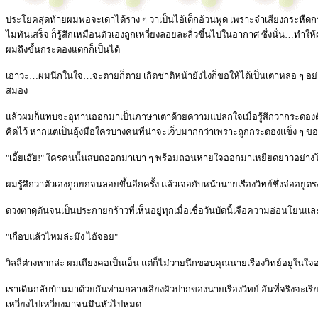
ประโยคสุดท้ายผมพอจะเดาได้ราง ๆ ว่าเป็นไอ้เด็กอ้วนพูด เพราะจำเสียงกระ
ไม่ทันเสร็จ ก็รู้สึกเหมือนตัวเองถูกเหวี่ยงลอยละลิ่วขึ้นไปในอากาศ ซึ่งนั่น…
ผมถึงขั้นกระดองแตกก็เป็นได้
เอาวะ…ผมนึกในใจ…จะตายก็ตาย เกิดชาติหน้ายังไงก็ขอให้ได้เป็นเต่าหล่อ ๆ อย่างนี
สมอง
แล้วผมก็แทบจะอุทานออกมาเป็นภาษาเต่าด้วยความแปลกใจเมื่อรู้สึกว่ากระดองตั
คิดไว้ หากแต่เป็นอุ้งมือใครบางคนที่น่าจะเจ็บมากกว่าเพราะถูกกระดองแข็ง ๆ 
"เอี้ยเอ๊ย!" ใครคนนั้นสบถออกมาเบา ๆ พร้อมถอนหายใจออกมาเหยียดยาวอย่าง
ผมรู้สึกว่าตัวเองถูกยกจนลอยขึ้นอีกครั้ง แล้วเจอกับหน้านายเรืองวิทย์ซึ่งจ่ออยู
ดวงตาดุดันจนเป็นประกายกร้าวที่เห็นอยู่ทุกเมื่อเชื่อวันบัดนี้เจือความอ่อนโยนแ
"เกือบแล้วไหมล่ะมึง ไอ้จ่อย"
วิลลี่ต่างหากล่ะ ผมเถียงคอเป็นเอ็น แต่ก็ไม่วายนึกขอบคุณนายเรืองวิทย์อยู่ในใจ
เราเดินกลับบ้านมาด้วยกันท่ามกลางเสียงผิวปากของนายเรืองวิทย์ อันที่จริงจะเรียก
เหวี่ยงไปเหวี่ยงมาจนมึนหัวไปหมด