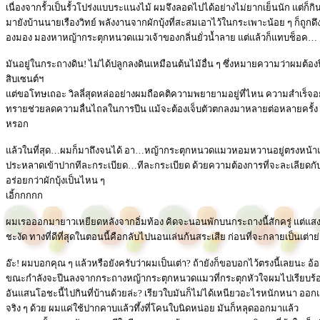
เนื่องจากรั้วเป็นรั้วโปร่งแบบระแนงไม้ ผมจึงลอดไปได้อย่างไม่ยากเย็นนัก แต่ก็
มายังบ้านนายเรืองวิทย์ พลังงานจากผักบุ้งที่สะสมเอาไว้ในกระเพาะน้อย ๆ ก็ถูกดึ
องมอง มองหาหญ้ากระตุกหนวดแมวเจ้าของกลิ่นยั่วน้ำลาย แต่แล้วก็แทบช็อค…
มันอยู่ในกระถางดิน! ไม่ได้ปลูกลงดินเหมือนต้นไม้อื่น ๆ ซึ่งหมายความว่าผมต้องปีน
สิบเซนต์ฯ
แต่ขอโทษเถอะ วิลลี่สุดหล่ออย่างผมถือคติความพยายามอยู่ที่ไหน ความสำเร็จอยู่ที่
ทรายช่วยลดความลื่นไถลในการปีน แม้จะต้องเจ็บตัวตกลงมาหลายต่อหลายครั้ง 
หรอก
แล้วในที่สุด…ผมก็มาถึงจนได้ อา…หญ้ากระตุกหนวดแมวหอมหวานอยู่ตรงหน้าแล้
ประหลาดเข้าปากทีละกระเบียด…ทีละกระเบียด ด้วยความต้องการที่จะละเลียดก
อร่อยกว่าผักบุ้งเป็นไหน ๆ
เอิ้กกกกก
ผมเรอออกมายาวเหยียดหลังจากอิ่มท้อง คิดจะนอนพักบนกระถางนี้สักครู่ แต่แสงแ
ชะงัด ทางที่ดีที่สุดในตอนนี้คือกลับไปนอนเล่นก้นสระเสีย ก่อนที่จะกลายเป็นเต่าย
อ๊ะ! ผมบอกคุณ ๆ แล้วหรือยังครับว่าผมเป็นเต่า? ถ้ายังก็ขอบอกไว้ตรงนี้เลยนะ อ้อ…
ขณะกำลังจะปีนลงจากกระถางหญ้ากระตุกหนวดแมวที่กระตุกหัวใจผมไปเรียบร้อย
อันแสนโอชะนี้ไปกินที่บ้านด้วยล่ะ? เรียวใบมันก็ไม่ได้เหนียวอะไรหนักหนา ออกแร
จริง ๆ ด้วย ผมแค่ใช้ปากคาบแล้วทึ้งที่โคนใบนิดหน่อย มันก็หลุดออกมาแล้ว