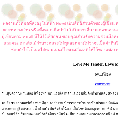
ผลงานทั้งหมดที่ลงอยู่ในหน้า Novel เป็นสิทธิส่วนตัวของผู้เขี
ผลงานบางส่วน หรือทั้งหมดเพื่อนำไปใช้ในการอื่น นอกจากอ่านเ
ผู้เขียนตาม e-mail ที่ให้ไว้เสียก่อน ขอบคุณสำหรับความร่วมมือ
และคอมเมนท์(แม้ว่าบางคนจะไม่พูดออกมา)ไม่ว่าจะเป็นคำติหร
ชอบยังไงไ ก็เมลไปคอมเมนท์ได้ตามอีเมลที่ให้ไว้ของแต่ละค
Love Me Tender, Love 
by...เฟื่อง
comment
"…สุขคราญผ่านฟลอร์เฟื่องฟ้า ร้อนแรงลีลาที่ล้าแลเร่ง ปลื้มดื่มด่ำตามเสียงเ
ผมร้องเพลง 'ฟลอร์เฟื่องฟ้า' ที่คุณตาสำรวย ข้าราชการบำนาญข้างบ้านแกเปิดฟังจ
อาบแดดอยู่ริมสระว่ายน้ำส่วนตัว อันที่จริงก็นับว่าเป็นโชคดีของคุณตาแก ที่ช่ว
มีแต่ผมที่รักเสียงเพลงเป็นชีวิตจิตใจเท่านั้นที่จะขึ้นมานอนเล่นเวลาอากาศดี ๆ 