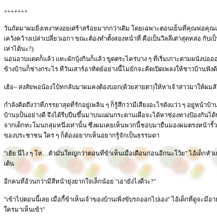
+++++++
วันถัดมาผมยิ่งเหงาหงอยเศร้าสร้อยมากกว่าเดิม โดยเฉพาะตอนเย็นที่คุณพ่อคุณ
เคว้งคว้างเปล่าเปลี่ยวเอกา ขณะต้องทำตั้งสองหน้าที่ คือเป็นวิลลี่เต่าสุดหล่อ
เห่าได้นะ?)
นอนอาบแดดก็แล้ว แทะผักบุ้งกินก็แล้ว ขูดตระไคร่บาง ๆ ที่เริ่มเกาะตามผนังบ่อออก
ข้างบ้านก็ช่างกระไร ทีวันเสาร์อาทิตย์อย่างนี้ไม่ยักจะคิดเปิดเพลงให้ชาวบ้านฟัง
เฮ้อ~ สงสัยพอน้องโบ้ทกลับมาผมคงต้องบอก(ด้วยสายตา)ให้หาเจ้าสาวมาให้ผมสั
กำลังคิดถึงว่าที่ภรรยาสุดที่รักอยู่เพลิน ๆ ก็รู้สึกว่ามีเสียงอะไรดังแว่ว ๆ อยู่หน้าบ
บ้าน)เป็นอย่างดี จึงได้รีบปีนขึ้นมาบนแผ่นกระดานเผื่อจะได้หาช่องทางป้องกันได้ทัน(
จากเด็กทะโมนกลุ่มหนึ่งเท่านั้น ซึ่งผมเคยเห็นพวกนี้ชอบมายืนมองผมตรงหน้ารั้ว
ของประชาชน ใคร ๆ ก็ต้องอยากเห็นอยากรู้จักเป็นธรรมดา
"เฮ้ย นี่ไง ๆ โห…ตัวมันใหญ่กว่าตอนที่ข้าเห็นเมื่อเดือนก่อนอีกนะโว้ย" ไอ้เด็กหั
เต้น
อีกคนที่อ้วนกว่ามีสีหน้ายุ่งยากใจเล็กน้อย "เอายังไงดีวะ?"
"เข้าไปตอนนี้เลย เมื่อกี้ข้าเห็นเจ้าของบ้านเพิ่งขับรถออกไปเอง" ไอ้เด็กที่ดูจะมีอายุม
ใครมาเห็นเข้า"