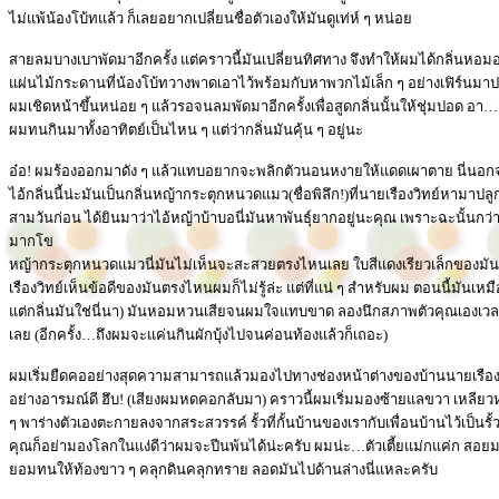
ไม่แพ้น้องโบ้ทแล้ว ก็เลยอยากเปลี่ยนชื่อตัวเองให้มันดูเท่ห์ ๆ หน่อย
สายลมบางเบาพัดมาอีกครั้ง แต่คราวนี้มันเปลี่ยนทิศทาง จึงทำให้ผมได้กลิ่นหอ
แผ่นไม้กระดานที่น้องโบ้ทวางพาดเอาไว้พร้อมกับหาพวกไม้เล็ก ๆ อย่างเฟิร์นมาปล
ผมเชิดหน้าขึ้นหน่อย ๆ แล้วรอจนลมพัดมาอีกครั้งเพื่อสูดกลิ่นนั้นให้ชุ่มปอด อา
ผมทนกินมาทั้งอาทิตย์เป็นไหน ๆ แต่ว่ากลิ่นมันคุ้น ๆ อยู่นะ
อ๋อ! ผมร้องออกมาดัง ๆ แล้วแทบอยากจะพลิกตัวนอนหงายให้แดดเผาตาย นี่นอกจา
ไอ้กลิ่นนี้น่ะมันเป็นกลิ่นหญ้ากระตุกหนวดแมว(ชื่อพิลึก!)ที่นายเรืองวิทย์หามาปลูก
สามวันก่อน ได้ยินมาว่าไอ้หญ้าบ้าบอนี่มันหาพันธุ์ยากอยู่นะคุณ เพราะฉะนั้นกว่า
มากโข
หญ้ากระตุกหนวดแมวนี่มันไม่เห็นจะสะสวยตรงไหนเลย ใบสีแดงเรียวเล็กของมัน
เรืองวิทย์เห็นข้อดีของมันตรงไหนผมก็ไม่รู้ล่ะ แต่ที่แน่ ๆ สำหรับผม ตอนนี้มันเ
แต่กลิ่นมันใช่นี่นา) มันหอมหวนเสียจนผมใจแทบขาด ลองนึกสภาพตัวคุณเองเวลาห
เลย (อีกครั้ง…ถึงผมจะแค่นกินผักบุ้งไปจนค่อนท้องแล้วก็เถอะ)
ผมเริ่มยืดคออย่างสุดความสามารถแล้วมองไปทางช่องหน้าต่างของบ้านนายเรือง
อย่างอารมณ์ดี ฮึบ! (เสียงผมหดคอกลับมา) คราวนี้ผมเริ่มมองซ้ายแลขวา เหลียวหน
ๆ พาร่างตัวเองตะกายลงจากสระสวรรค์ รั้วที่กั้นบ้านของเรากับเพื่อนบ้านไว้เป็นรั
คุณก็อย่ามองโลกในแง่ดีว่าผมจะปีนพ้นได้น่ะครับ ผมน่ะ…ตัวเตี้ยแม่กแค่ก สอยมะเ
ยอมทนให้ท้องขาว ๆ คลุกดินคลุกทราย ลอดมันไปด้านล่างนี่แหละครับ