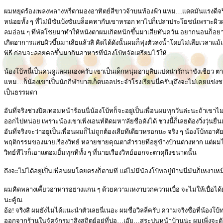
ผมหยุดร้องเพลงพลางหรี่ตามองอาทิตย์สีขาวจ้าบนท้องฟ้า แหม…แดดมันแรงดีจริง
หน่อยทั้ง ๆ ที่ไม่มีซันบ้งซันบล็อคทากับเขาหรอก ทาไปก็เปล่าประโยชน์เพราะผิวผ
ลมอ่อน ๆ ที่พัดโชยมาทำให้หนังตาผมเกิดหนักขึ้นมาเสียทันควัน อยากนอนก็อยา
เกิดอาการแสบผิวขึ้นมาเสียแล้วสิ คิดได้ดังนั้นผมก็พุ่งตัวลงน้ำโดยไม่เสียเวลา
พิธี ก่อนจะลอยคอขึ้นมากินอาหารที่น้องโบ้ทจัดเตรียมไว้ให้
น้องโบ้ทนี่เป็นคนดูแลผมเองครับ เขาเป็นเด็กหนุ่มอายุสิบแปดน่ารักน่าชังเชียว ตา
แหม…ก็น้องเขาเป็นนักกีฬาบาสเก็ตบอลประจำโรงเรียนนี่ครับ(ถึงจะไม่เคยแข่งชน
เป็นธรรมดา
อันที่จริงช่วงปิดเทอมหน้าร้อนนี่น้องโบ้ทก็จะอยู่เป็นเพื่อนผมทุกวันล่ะนะถ้าเขาไม่
ออกไปหน่อย เพราะน้องเขาเพิ่งเอนท์ติดมหา'ลัยชื่อดังได้ ช่วงนี้ก็เลยต้องวิ่งวุ่นย
อันที่จริงจะว่าอยู่เป็นเพื่อนผมก็ไม่ถูกต้องเสียทีเดียวหรอกนะ จริง ๆ น้องโบ้ทอาศ
พฤติกรรมของนายเรืองวิทย์ หลายชายคุณตาสำรวยที่อยู่ข้างบ้านต่างหาก แต่ผมไม่
วิทย์ทีไรก็เอาแต่อมยิ้มทุกทีทั้ง ๆ ที่นายเรืองวิทย์ออกจะตาดุถึงขนาดนั้น
ถึงจะไม่ได้อยู่เป็นเพื่อนผมโดยตรงก็ตามที แต่ไม่มีน้องโบ้ทอยู่บ้านนี่มันก็เหงาเหม
ผมคิดพลางเคี้ยวอาหารอย่างแกน ๆ ด้วยความเหงาบวกความเบื่อ จะไม่ให้เบื่อได้ยังไ
นะคู้ณ
อ้อ! จริงสิ ผมยังไม่ได้แนะนำตัวเลยนี่เนอะ ผมชื่อวิลลี่ครับ ความจริงชื่อที่น้องโบ
ออกจากร้านในจัตุจักรมาสิงสถิตย์อยู่ที่บ่อ…เอ๊ย…สระปูนหน้าบ้านน่ะ ผมเพิ่งจะตัวเ