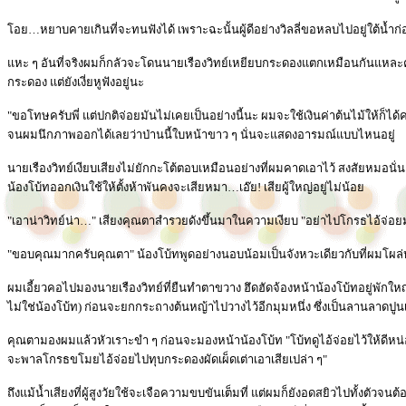
โอย…หยาบคายเกินที่จะทนฟังได้ เพราะฉะนั้นผู้ดีอย่างวิลลี่ขอหลบไปอยู่ใต้น้ำก่
แหะ ๆ อันที่จริงผมก็กลัวจะโดนนายเรืองวิทย์เหยียบกระดองแตกเหมือนกันแหละครั
กระดอง แต่ยังเงี่ยหูฟังอยู่นะ
"ขอโทษครับพี่ แต่ปกติจ่อยมันไม่เคยเป็นอย่างนี้นะ ผมจะใช้เงินค่าต้นไม้ให้ก็ได้ค
จนผมนึกภาพออกได้เลยว่าป่านนี้ใบหน้าขาว ๆ นั่นจะแสดงอารมณ์แบบไหนอยู่
นายเรืองวิทย์เงียบเสียงไม่ยักกะโต้ตอบเหมือนอย่างที่ผมคาดเอาไว้ สงสัยหมอนั่นคง
น้องโบ้ทออกเงินใช้ให้ตั้งห้าพันคงจะเสียหมา…เอ๊ย! เสียผู้ใหญ่อยู่ไม่น้อย
"เอาน่าวิทย์น่า…" เสียงคุณตาสำรวยดังขึ้นมาในความเงียบ "อย่าไปโกรธไอ้จ่อยมั
"ขอบคุณมากครับคุณตา" น้องโบ้ทพูดอย่างนอบน้อมเป็นจังหวะเดียวกับที่ผมโผล่หั
ผมเอี้ยวคอไปมองนายเรืองวิทย์ที่ยืนทำตาขวาง ฮึดฮัดจ้องหน้าน้องโบ้ทอยู่พักให
ไม่ใช่น้องโบ้ท) ก่อนจะยกกระถางต้นหญ้าไปวางไว้อีกมุมหนึ่ง ซึ่งเป็นลานลาดปู
คุณตามองผมแล้วหัวเราะขำ ๆ ก่อนจะมองหน้าน้องโบ้ท "โบ้ทดูไอ้จ่อยไว้ให้ดีหน่อยแ
จะพาลโกรธขโมยไอ้จ่อยไปทุบกระดองผัดเผ็ดเต่าเอาเสียเปล่า ๆ"
ถึงแม้น้ำเสียงที่ผู้สูงวัยใช้จะเจือความขบขันเต็มที่ แต่ผมก็ยังอดสยิวไปทั้งตัวจ