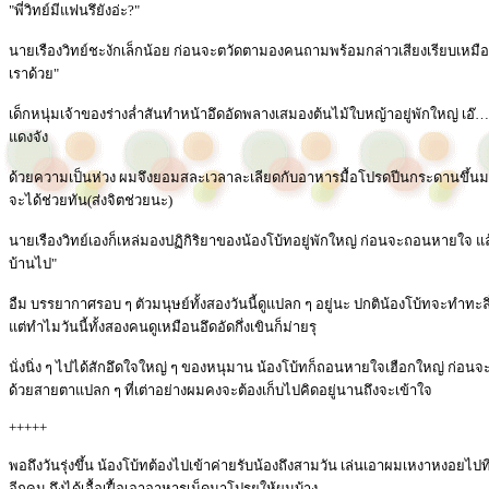
"พี่วิทย์มีแฟนรึยังอ่ะ?"
นายเรืองวิทย์ชะงักเล็กน้อย ก่อนจะตวัดตามองคนถามพร้อมกล่าวเสียงเรียบเหมือนจะ
เราด้วย"
เด็กหนุ่มเจ้าของร่างล่ำสันทำหน้าอึดอัดพลางเสมองต้นไม้ใบหญ้าอยู่พักใหญ่ เอ๊
แดงจัง
ด้วยความเป็นห่วง ผมจึงยอมสละเวลาละเลียดกับอาหารมื้อโปรดปีนกระดานขึ้นมายื
จะได้ช่วยทัน(ส่งจิตช่วยนะ)
นายเรืองวิทย์เองก็เหล่มองปฏิกิริยาของน้องโบ้ทอยู่พักใหญ่ ก่อนจะถอนหายใจ แล
บ้านไป"
อืม บรรยากาศรอบ ๆ ตัวมนุษย์ทั้งสองวันนี้ดูแปลก ๆ อยู่นะ ปกติน้องโบ้ทจะทำทะลึ
แต่ทำไมวันนี้ทั้งสองคนดูเหมือนอึดอัดกึ่งเขินก็ม่ายรุ
นั่งนิ่ง ๆ ไปได้สักอึดใจใหญ่ ๆ ของหนุมาน น้องโบ้ทก็ถอนหายใจเฮือกใหญ่ ก่อนจะเ
ด้วยสายตาแปลก ๆ ที่เต่าอย่างผมคงจะต้องเก็บไปคิดอยู่นานถึงจะเข้าใจ
+++++
พอถึงวันรุ่งขึ้น น้องโบ้ทต้องไปเข้าค่ายรับน้องถึงสามวัน เล่นเอาผมเหงาหงอยไปท
อีกคน ถึงได้เอื้อเฝื้อเอาอาหารเม็ดมาโปรยให้ผมบ้าง