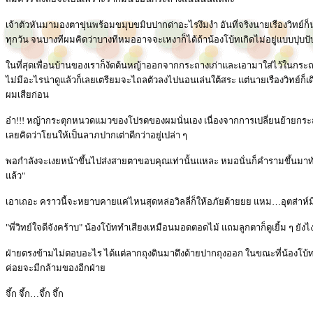
เจ้าตัวหันมามองตาขุ่นพร้อมขมุบขมิบปากด่าอะไรงึมงำ อันที่จริงนายเรืองวิทย์ก็
ทุกวัน จนบางทีผมคิดว่าบางทีหมออาจจะเหงาก็ได้ถ้าน้องโบ้ทเกิดไม่อยู่แบบปุบปั
ในที่สุดเพื่อนบ้านของเราก็งัดต้นหญ้าออกจากกระถางเก่าและเอามาใส่ไว้ในกระถางให
ไม่มีอะไรน่าดูแล้วก็เลยเตรียมจะไถลตัวลงไปนอนเล่นใต้สระ แต่นายเรืองวิทย์ก
ผมเสียก่อน
อ๋า!!! หญ้ากระตุกหนวดแมวของโปรดของผมนั่นเอง เนื่องจากการเปลี่ยนย้ายกระถาง
เลยคิดว่าโยนให้เป็นลาภปากเต่าดีกว่าอยู่เปล่า ๆ
พอกำลังจะเงยหน้าขึ้นไปส่งสายตาขอบคุณเท่านั้นแหละ หมอนั่นก็คำรามขึ้นมาทันที
แล้ว"
เอาเถอะ คราวนี้จะหยาบคายแค่ไหนสุดหล่อวิลลี่ก็ให้อภัยด้ายยย แหม…อุตส่าห
"พี่วิทย์ใจดีจังคร้าบ" น้องโบ้ททำเสียงเหมือนมอดตอดไม้ แถมลูกตาก็ดูเยิ้ม ๆ ยั
ฝ่ายตรงข้ามไม่ตอบอะไร ได้แต่ลากถุงดินมาดึงด้ายปากถุงออก ในขณะที่น้องโบ้ทท
ค่อยจะมีกล้ามของอีกฝ่าย
จึ้ก จึ้ก…จึ้ก จึ้ก