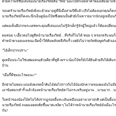
ด้วยความที่ชื่อเล่นของนายเรืองวิทย์คือ 'วิทย์' น้องโบ้ทก็เลยหาคำพ้องเสียงมาแซว
รอบครัวนายเรืองวิทย์เพิ่งจะย้ายมาอยู่ที่นี่เมื่อสามปีที่แล้ว (ถึงไม่ต้องบอกคุณ
นายเรืองวิทย์ก็คงจะนึกเอ็นดูน้องโบ้ทซึ่งตอนนั้นตัวยังไม่ควายมากนักอยู่เหมือนก
แต่พอเห็นฝีปากพระเดชพระคุณที่เล่นแบบไม่รู้จักเด็กรู้จักผู้ใหญ่แล้ว ก็ต้องเปลี่ย
ผมค่อย ๆ เอี้ยวคอไปดูสีหน้านายเรืองวิทย์…ที่จริงก็ไม่ได้ 'ค่อย ๆ' หรอกครับ ผม
ทำหน้าตาเฉยเมยขณะฉีดน้ำให้ต้นพลับพลึงริมรั้ว แต่ยังไม่วายกัดฟันพูดกับตัวเอง
"ไอ้เด็กปากเปราะ"
ดูเหมือนจะไม่ใช่แต่ผมคน(ตัว)เดียวที่หูดี เพราะน้องโบ้ทก็ยังได้ยินด้วยถึงได้เดิน
บ้าน
"เมื่อกี้พี่ชมอะไรผมนะ?"
อีกฝ่ายไม่ตอบ แถมยังคงรดน้ำต้นไม้ต่อไปราวกับไอ้น้องบักควายของผมมันไม่มีตัว
เอาข้อศอกเท้ารั้วแล้วจ้องหน้านายเรืองวิทย์ตาไม่กระพริบอยู่นาน…นานมาก…น
ใบหน้าของน้องโบ้ทไม่ได้ปรากฏรอยยิ้มทะเล้นเหมือนอย่างเวลาปกติ แต่เป็นยิ้มบา
นายเรืองวิทย์ จนผมอดสงสัยขึ้นมาตะหงิด ๆ ไม่ได้ว่าหน้านายเรืองวิทย์มันมีอะไร
กัน?