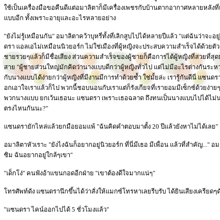
ใช้เป็นเครื่องมือขอคืนดีแต่อมาลิตาก็มีเครื่องเพชรกับบ้านตากอากาศหลายหลังที
แบบอีก ทั้งเพราะอายุและอะไรหลายอย่าง
"ยังไม่รู้เหมือนกัน" อมาลิตาคว้าบุหรี่ทั้งที่เลิกสูบไปได้หลายปีแล้ว "แต่ฉันว่าจะอย
ดรา แอลเอไม่เหมือนนิวยอร์ก ไม่ใช่เมืองที่ผู้หญิงจะประสบความสำเร็จได้ด้วยตัวค
ชายรวยๆแล้วก็มีชื่อเสียง ส่วนความสำเร็จของผู้ชายก็คือการได้ผู้หญิงที่สวยที่สุด
สาย "ผู้ชายส่วนใหญ่มักคิดว่านางแบบดีกว่าผู้หญิงทั่วไป แต่ไม่มีอะไรต่างกันร
กับนางแบบได้ง่ายกว่าผู้หญิงที่มีงานมีการทำด้วยซ้ำ ใช่มั้ยล่ะ เรารู้กันดีนี่ แซน
อกเอาใจเราแล้วก็ไป พวกนี้ชอบนอนกับเราแต่ก็รังเกียจที่เรายอมมีเซ็กซ์ด้วยง่า
พวกนางแบบ ยกเว้นเธอนะ แซนดรา เพราะเธอฉลาด ถึงทนเป็นนางแบบไปได้ไม่นานไง จ
ตรงไหนกันนะ?"
แซนดรายักไหล่แล้วยกมือยอมแพ้ "ฉันคิดคำตอบมาตั้ง 20 ปีแล้วยังหาไม่ได้เลย"
อมาลิตาหัวเราะ "ยังไงฉันก็อยากอยู่นิวยอร์ก ที่นี่มีเธอ มีเพื่อน แล้วที่สำคัญ..." อม
ซิม ฉันอยากอยู่ใกล้ๆเขา"
"เด็กโง่" คนฟังอ้าแขนกอดอีกฝ่าย "เขาต้องดีใจมากแน่ๆ"
โทรศัพท์ดัง แซนดรานึกขึ้นได้ว่าสั่งให้แมกซ์โทรหาเลยรีบรับ ได้ยินเสียงเครีย
"แซนดรา ไคน์ออกไปได้ 5 ชั่วโมงแล้ว"