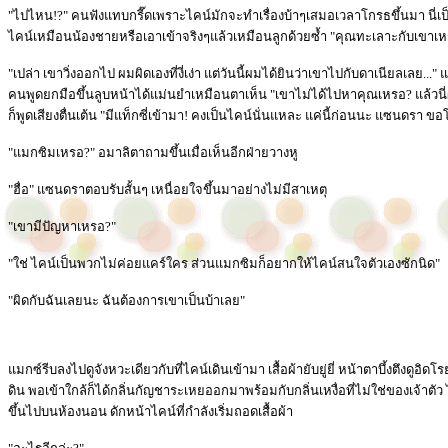
"ไปไหน!?" คนฟังแทบกรี๊ดเพราะไคน์มักจะทำเรื่องบ้าๆเสมอเวลาโกรธขึ้นมา นี่เป็น
ไคน์เหมือนน้องชายหรือเอาเข้าจริงๆแล้วเหมือนลูกด้วยซ้ำ "คุณทะเลาะกับเขาเห
"เปล่า เขาวิ่งออกไป ผมผิดเองที่งี่เง่า แต่วันนี้ผมได้ยินว่าเขาไปกับดาเนียลเ
คนพูดยกมือขึ้นลูบหน้าได้แม่นยำเหมือนตาเห็น "เขาไม่ได้ไปหาคุณเหรอ? แล้วนี่
ก็พูดเสียงตื่นเต้น "มีแท็กซี่เข้ามา! คงเป็นไคน์นั่นแหละ แค่นี้ก่อนนะ แซนดรา ข
"แมกซิมเหรอ?" อมาลิตาถามขึ้นเมื่อเห็นอีกฝ่ายวางหู
"ฮื่อ" แซนดราตอบรับสั้นๆ เหนื่อยใจขึ้นมาอย่างไม่มีสาเหตุ
"เขามีปัญหาเหรอ?"
"ใช่ ไคน์เป็นพวกไม่ค่อยแคร์ใคร ส่วนแมกซิมก็อยากให้ไคน์สนใจตัวเองซักนิด"
"ผิดกับฉันเลยนะ ฉันต้องการเขาเป็นบ้าเลย"
แมกซ์รีบลงไปดูจังหวะเดียวกับที่ไคน์เดินเข้ามา เสื้อผ้ายับยู่ยี่ หน้าตาบึ้งตึงดูอิ
ดิน พอเข้าใกล้ก็ได้กลิ่นกัญชาระเหยออกมาพร้อมกับกลิ่นเหงื่อที่ไม่ใช่ของเจ้า
ขึ้นไปบนห้องนอน ดักหน้าไคน์ที่กำลังเริ่มถอดเสื้อผ้า