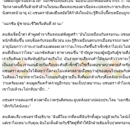
"แต่ผมก็สู้ดาเนียลไม่ได้!" แมกซ์ร้องปนสะอื้น "ผมมันไอ้แก่ที่เดือนหน้าก็จะ 37 
วัยกลางคนที่เริ่มด้วยหัวล้านในขณะที่ผมทองของดาเนียลจะเปล่งประกายระยิบระ
นั่งตรงหน้าอายุ 42 แซนดรายังคงยืนหยัดให้กำลังใจแม้จะรู้สึกเจ็บจี๊ดๆเหมือนถูก
"แมกซิม ผู้ชายน่ะชีวิตเริ่มต้นที่ 40 นะ"
คนฟังเช็ดน้ำตา คำพูดคำจาเริ่มสงบแต่ฟังดูเศร้า "มันไม่เหมือนกันหรอกนะ แซนดรา
หนักที่เพิ่มขึ้น แทบช็อคกับรอยเหี่ยวย่น และรู้สึกเหมือนตกนรกเมื่อสมรรถภาพทา
อายุน้อยกว่า เราจะถามตัวเองตลอดเวลาว่าอะไรจะเกิดขึ้นถ้าเซ็กซ์เราไม่เจ๋ง ไม
คนที่เยี่ยมกว่าไหม" แมกซ์หลับตา ท่าทางขมขื่น "ถ้าปัญหาของผู้หญิงกับผู้ชายคือ
เราเริ่มต้นความสัมพันธ์กันง่ายเกินไป.. มันง่ายดายเสียจนทำให้คุณกลัวว่าเขาจะไ
เป็นอย่างนั้น เรานอนด้วยกันเกือบจะทันที เซ็กซ์ไม่ใช่เรื่องคอขาดบาดตายสำหรับเก
แซนดรา คุณมั่นใจได้เลยว่าโลกจะไม่แหลกสลายเมื่อพบว่าคู่ของคุณไปนอนกับคนอื
ไม่คิดอะไรมากหากไคน์จะไปนอนกับผู้ชายอื่น สิ่งที่ผมกลัวจริงๆคือหลังจากนั้
ว่าแคร์ผมเลย" คนพูดเริ่มคร่ำครวญอีกรอบ "ผมเจ็บปวดมากนะ แซนดรา ทำไมเขาไ
เขาไปแล้วจะไม่กลับมาอีก...."
แซนดรากอดแมกซ์ ดวงตามีแววครุ่นคิดขณะลูบหลังอย่างปลอบประโลม "แมกซิม" 
"เลิกกับไคน์เถอะ"
คนฟังตะลึง แซนดราจึงอธิบาย "ฉันดีใจมากที่คนที่ฉันรักทั้งคู่มาอยู่ด้วยกัน ไคน์เป
แต่เขาไม่เหมาะกับคุณ ฉันไม่เห็นด้วยกับชีวิตคู่ที่ทำให้อีกฝ่ายต้องเจ็บปวดหรอก