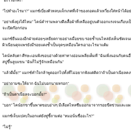
"อะไรอีกล่ะ?"
"ไปทำอะไรมา?" แมกซ์เบี่ยงตัวหลบแจ็กเกตที่เจ้าของถอดแล้วเหวี่ยงใส่หน้าได้อ
"อย่าเพิ่งยุ่งได้ไหม" ไคน์คำรามพลางดึงเสื้อผ้าที่เหลืออยู่บนตัวออกแรงจนเกือบ
จะเปิดก๊อกก่อน
แมกซ์ยืนมองอีกฝ่ายค่อยๆเหยียดกายอย่างเมื่อยขบ รอยช้ำบนไหล่ยังเห็นชัดเจนเ
ผิวเนียนดุจแพรยังมีรอยแดงช้ำเป็นจุดๆเหมือนใครเอาอะไรมาแต้ม
ไคน์หลับตา ศีรษะเอนพิงขอบอ่างด้วยท่าทางอ่อนเพลียเต็มที "ฉันเพิ่งนอนกับคนอ
สบู่ขึ้นลูบแขน "ฉันก็ไม่รู้จักเหมือนกัน"
"แล้วดีมั้ย?" แมกซ์ทำใจกล้าพูดออกไปทั้งที่ไม่อยากฟังแต่คิดว่าถ้าเป็นดาเนีย
"อย่าถามซะให้ยาก ฉันไม่บอกนายหรอก"
"ถ้าเป็นดาเนียลจะบอกมั้ย?"
"บอก" ไคน์ยกขาขึ้นพาดขอบอ่างๆ มีเลือดไหลซึมออกมาจากรอยขีดข่วนและแผ
แมกซ์เจ็บแปลบในอกแต่ยังทู่ซี้ถามต่อ "หมอนั่นชื่ออะไร?"
"ไม่รู้"