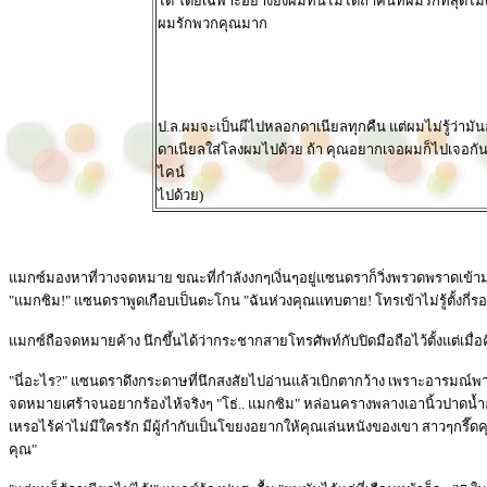
ได้ โดยเฉพาะอย่างยิ่งผมทนไม่ได้ถ้าคนที่ผมรักที่สุดไ
ผมรักพวกคุณมาก
ป.ล.ผมจะเป็นผีไปหลอกดาเนียลทุกคืน แต่ผมไม่รู้ว่ามันอยู
ดาเนียลใส่โลงผมไปด้วย ถ้า คุณอยากเจอผมก็ไปเจอกันที่น
ไคน์
ไปด้วย)
แมกซ์มองหาที่วางจดหมาย ขณะที่กำลังงกๆเงิ่นๆอยู่แซนดราก็วิ่งพรวดพราดเข้า
"แมกซิม!" แซนดราพูดเกือบเป็นตะโกน "ฉันห่วงคุณแทบตาย! โทรเข้าไม่รู้ตั้งกี่ร
แมกซ์ถือจดหมายค้าง นึกขึ้นได้ว่ากระชากสายโทรศัพท์กับปิดมือถือไว้ตั้งแต่เมื่อ
"นี่อะไร?" แซนดราดึงกระดาษที่นึกสงสัยไปอ่านแล้วเบิกตากว้าง เพราะอารมณ์พาไป
จดหมายเศร้าจนอยากร้องไห้จริงๆ "โธ่.. แมกซิม" หล่อนครางพลางเอานิ้วปาดน้ำอุ
เหรอไร้ค่าไม่มีใครรัก มีผู้กำกับเป็นโขยงอยากให้คุณเล่นหนังของเขา สาวๆกรี๊ดคุณก
คุณ"