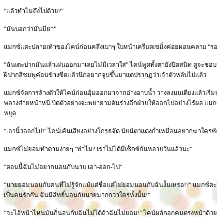
"แล้วทำไมถึงไปด้วย?"
"มันบอกว่ามันมียา"
แมกซ์แตะปลายเท้าของไคน์ก่อนคลึงเบาๆ ใบหน้าเครียดเขม็งค่อยผ่อนคลาย "ร
"ฉันเตะปากมันแล้วเผ่นออกมาเลยไม่มีเวลาใส่" ไคน์พูดทั้งตายังปิดสนิท ดูจะชอ
ฝีปากสีชมพูค่อนข้างซีดแล้วนึกอยากจูบขึ้นมาแต่ปรากฏว่าเจ้าตัวหลับไปแล้ว
แมกซ์จัดการล้างตัวให้ไคน์ก่อนอุ้มออกมาจากอ่างอาบน้ำ วางลงบนเตียงแล้วเริ่
พลางส่ายหน้าหนี บิดตัวอย่างจะพยายามดันร่างอีกฝ่ายให้ออกไปอย่างไร้ผล แมกซ
หยุด
"เอานิ้วออกไป!" ไคน์เค้นเสียงอย่างโกรธจัด นัยน์ตาแดงก่ำเหมือนอยากฆ่าใครซ
แมกซ์ไม่ยอมทำตามง่ายๆ "ทำไม? เราไม่ได้มีเซ็กซ์กันหลายวันแล้วนะ"
"ตอนนี้ฉันไม่อยากนอนกับนาย เอา-ออก-ไป"
"นายยอมนอนกับคนที่ไม่รู้จักแม้แต่ชื่อแต่ไม่ยอมนอนกับฉันงั้นเหรอ!?" แมกซ์ตะ
เป็นคนรักกัน ฉันมีสิทธิ์นอนกับนายมากกว่าใครทั้งนั้น!"
"จะไอ้หน้าไหนมันก็นอนกับฉันไม่ได้ถ้าฉันไม่ยอม!" ไคน์ผลักอกคนตรงหน้าด้วย