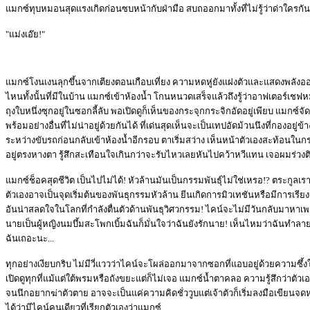
แมกซ์ทุบหมอนสุดแรงเกิดก่อนซบหน้ากับฝ่ามือ สบถออกมาทั้งที่ไม่รู้ว่าด่าใครกัน
"แม่งเอ๊ย!"
แมกซ์โงนเงนลุกขึ้นจากเตียงตอนเกือบเที่ยง ความหดหู่ยังแฝงตัวและแสดงพลังอ
ไหนทั้งนั้นที่มีในบ้าน แมกซ์เข้าห้องน้ำ โกนหนวดเสร็จแล้วถึงรู้ว่าอาฟเตอร์เชฟห
ถุงใบหนึ่งซุกอยู่ในซอกลี้ลับ พอเปิดดูก็เห็นของกระจุกกระจิกอัดอยู่เพียบ แมก
พร้อมอย่างอื่นที่ไม่น่าอยู่ด้วยกันได้ ที่เด่นสุดเห็นจะเป็นเทปอัดม้วนนึงที่กองอย
ระหว่างขับรถก่อนกลับเข้าห้องน้ำอีกรอบ ตาเริ่มสว่าง เห็นหน้าตัวเองสะท้อนใน
อยู่ตรงหางตา รู้สึกสะเทือนใจเกินกว่าจะรับไหวเลยหันไปคว้าหวีแทน เจอผมร่วงติดอ
แมกซ์ช็อคสุดชีวิต เป็นไปไม่ได้! หัวล้านมันเป็นกรรมพันธุ์ไม่ใช่เหรอ!? ตระกูลเราไ
ตัวเองอาจเป็นจุดเริ่มต้นของพันธุกรรมหัวล้าน ยีนเกิดการมิวเทชันหรือมีการเรี
อันน่าสลดใจในโลกที่กำลังตื่นตัวด้านพันธุวิศวกรรม! ไคน์จะไม่มีวันกลับมาหาเพ
นายเป็นผู้หญิงนมบึ้มสะโพกเบิ้มฉันก็มั่นใจว่าฉันยังรักนาย! เห็นไหมว่าฉันทำ
ฉันเถอะนะ...
ทุกอย่างเงียบกริบ ไม่มีวี่แววว่าไคน์จะโผล่ออกมาจากซอกที่แอบอยู่ด้วยความซึ้
เปิดดูทุกที่แม้แต่ใต้พรมหรือถังขยะแต่ก็ไม่เจอ แมกซ์น้ำตาคลอ ความรู้สึกว่าตัวเองแ
จนนึกอยากฆ่าตัวตาย อาจจะเป็นแค่ความคิดชั่ววูบแต่เจ้าตัวก็เริ่มลงมือเขียนจด
ได้ว่ามีไคน์คนเดียวที่เรียกตัวเองว่าแมกซ์...