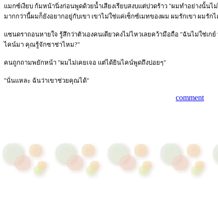
แมกซ์เงียบ ก้มหน้านิ่งก่อนพูดด้วยน้ำเสียงเรียบสงบแต่ปวดร้าว "ผมทำอย่างนั้นไม
มากกว่านี้ผมก็ยังอยากอยู่กับเขา เขาไม่ใช่แค่เซ็กซ์เมทของผม ผมรักเขา ผมรักไ
แซนดราถอนหายใจ รู้สึกว่าตัวเองคนเดียวคงไม่ไหวเลยคว้ามือถือ "ฉันไม่ใช่เกย์
ไคน์มา คุณรู้จักซาช่าไหม?"
คนถูกถามพยักหน้า "ผมไม่เคยเจอ แต่ได้ยินไคน์พูดถึงบ่อยๆ"
"นั่นแหละ ฉันว่าเขาช่วยคุณได้"
comment