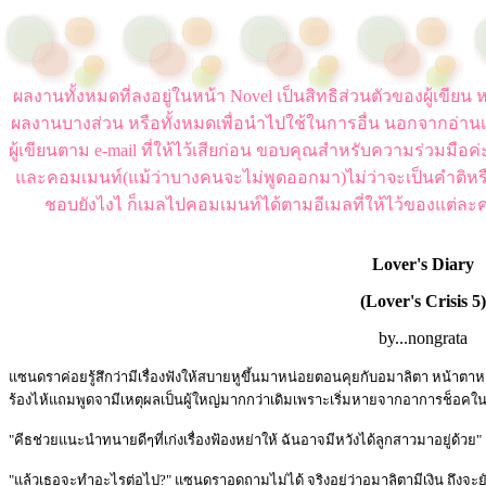
ผลงานทั้งหมดที่ลงอยู่ในหน้า Novel เป็นสิทธิส่วนตัวของผู้เขี
ผลงานบางส่วน หรือทั้งหมดเพื่อนำไปใช้ในการอื่น นอกจากอ่านเ
ผู้เขียนตาม e-mail ที่ให้ไว้เสียก่อน ขอบคุณสำหรับความร่วมมือ
และคอมเมนท์(แม้ว่าบางคนจะไม่พูดออกมา)ไม่ว่าจะเป็นคำติหร
ชอบยังไงไ ก็เมลไปคอมเมนท์ได้ตามอีเมลที่ให้ไว้ของแต่ละค
Lover's Diary
(Lover's Crisis 5)
by...nongrata
แซนดราค่อยรู้สึกว่ามีเรื่องฟังให้สบายหูขึ้นมาหน่อยตอนคุยกับอมาลิตา หน้าตาหล่
ร้องไห้แถมพูดจามีเหตุผลเป็นผู้ใหญ่มากกว่าเดิมเพราะเริ่มหายจากอาการช็อคใน
"คีธช่วยแนะนำทนายดีๆที่เก่งเรื่องฟ้องหย่าให้ ฉันอาจมีหวังได้ลูกสาวมาอยู่ด้วย"
"แล้วเธอจะทำอะไรต่อไป?" แซนดราอดถามไม่ได้ จริงอยู่ว่าอมาลิตามีเงิน ถึงจะย