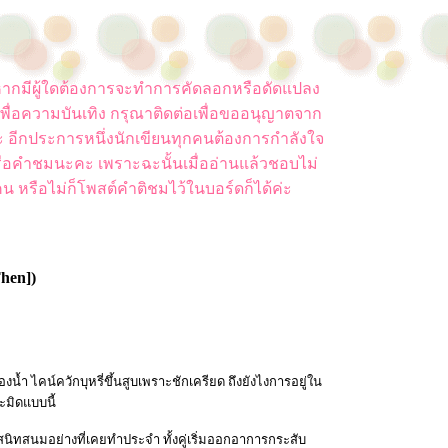
ยน หากมีผู้ใดต้องการจะทำการคัดลอกหรือดัดแปลง
พื่อความบันเทิง กรุณาติดต่อเพื่อขออนุญาตจาก
ค่ะ อีกประการหนึ่งนักเขียนทุกคนต้องการกำลังใจ
ือคำชมนะคะ เพราะฉะนั้นเมื่ออ่านแล้วชอบไม่
น หรือไม่ก็โพสต์คำติชมไว้ในบอร์ดก็ได้ค่ะ
Then])
น้ำ ไคน์ควักบุหรี่ขึ้นสูบเพราะชักเครียด ถึงยังไงการอยู่ใน
ะมิดแบบนี้
สนิทสนมอย่างที่เคยทำประจำ ทั้งคู่เริ่มออกอาการกระสับ