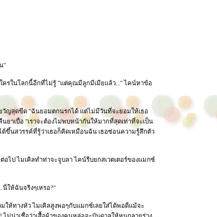
อน"
ในโลกนี้อีกที่ไม่รู้ "แต่คุณมีลูกมีเมียแล้ว..." ไคน์หาข้อ
องขวัญสุดขีด "ฉันยอมตกนรกได้ แต่ไม่มีวันที่จะยอมให้เธอ
นยาเบื่อ "เราจะต้องไม่พบหน้ากันให้มากที่สุดเท่าที่จะเป็น
ึ้นสวรรค์ที่รู้ว่าเธอก็คิดเหมือนฉัน เธอซ่อนความรู้สึกตัว
อีกต่อไป ไมเคิลทำท่าจะจูบลา ไคน์รีบยกสเวตเตอร์ของแมกซ์
 นี่ให้ฉันจริงๆเหรอ?"
วมให้ทางหัว ไมเคิลสูงพอๆกับแมกซ์เลยใส่ได้พอดีแม้จะ
่ะ! ไม่น่าเชื่อว่าเสื้อผ้าของคนหล่อจะบันดาลให้หนูกลายร่าง