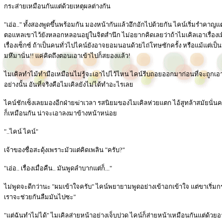
กระส่ายเหมือนกันแต่ด้วยเหตุผลต่างกัน
"เอ่อ.." ทั้งสองพูดขึ้นพร้อมกัน มองหน้ากันแล้วอึกอักไปด้วยกัน ไคน์เริ่มรำคาญแ
ตอแหลเขาไว้ยังหลอกหลอนอยู่ในจิตสำนึก ไม่อยากคิดเลยว่าถ้าไมเคิลเอาเรื่องเมื
เรื่องเซ็กซ์ ถ้าเป็นคนทั่วไปไคน์ยังอาจยอมนอนด้วยไถ่โทษซักครั้ง หรือแม้แต่เป็นห
มหึมานั่น!! แค่คิดถึงตอนเอาเข้าไปก็สยองแล้ว!
ไมเคิลทำไม้ทำมือเหมือนไม่รู้จะเอาไปไว้ไหน ไคน์รีบถอยออกมาก่อนที่จะถูกเอาส
อย่างนั้น อันที่จริงคือไมเคิลยังไม่ได้ทำอะไรเลย
ไคน์ชักเซ็งเลยมองอีกฝ่ายฆ่าเวลา รสนิยมของไมเคิลห่วยแตก ไอ้สูทล้าสมัยนั่นคว
ก็เหมือนกัน น่าจะเอาลงมาข้างหน้าหน่อย
"..ไคน์ ไคน์"
เจ้าของชื่อสะดุ้งเพราะมัวแต่คิดเพลิน "ครับ?"
"เอ่อ.. เรื่องเมื่อคืน.. มันพูดลำบากแต่ก็..."
ไม่พูดจะดีกว่านะ "ผมเข้าใจครับ" ไคน์พยายามพูดอย่างเข้าอกเข้าใจ แต่ขาเริ่มกร
เราจะช่วยกันลืมมันไปซะ"
"แต่ฉันทำไม่ได้" ไมเคิลส่ายหน้าอย่างเจ็บปวด ไคน์ก็ส่ายหน้าเหมือนกันแต่ด้วยอ