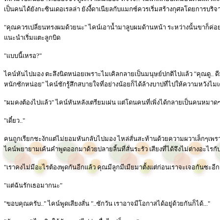
เป็นคนได้ยังกะซินเดอเรลล่า ยังงี้ดาเนียลกับแมกซ์ควรเริ่มสร้างกุศลโดยการบริจ
"คุณควรเปลี่ยนทรงผมด้วยนะ" ไคน์เอาน้ำมาลูบผมด้านหน้า ระหว่างนั้นขาก็ค่อยๆ
แนะนำเริ่มแตะลูกบิด
"แบบนี้เหรอ?"
ไคน์หันไปมอง ตะลึงนิดหน่อยเพราะไมเคิลกลายเป็นมนุษย์ปกติไปแล้ว "คุณดู.. ดีมา
หนักซักหน่อย" ไคน์ชักรู้สึกสบายใจที่อย่างน้อยก็ได้ล้างบาปที่ไปให้ความหวังไม
"ผมคงต้องไปแล้ว" ไคน์หันหลังเตรียมเผ่น แต่โดนคนที่เพิ่งได้กลายเป็นคนหมาดๆ
"เดี๋ยว.."
คนถูกเรียกชะงักแต่ไม่ยอมหันกลับไปมอง ไหล่สั่นสะท้านด้วยความผวาเล็กๆเพราะ
ไคน์พยายามเค้นคำพูดออกมาด้วยปลายลิ้นที่สั่นระรัว เสียงที่ได้จึงไม่ต่างอะไรกับ
"เราคงไม่มีอะไรต้องพูดกันอีกแล้ว คุณมีลูกมีเมียมาตั้งแต่ก่อนเราจะเจอกันซะอีก
"แต่ฉันรักเธอมากนะ"
"ขอบคุณครับ.." ไคน์พูดเสียงสั่น "..ซักวัน เราอาจมีโอกาสได้อยู่ด้วยกันก็ได้..."