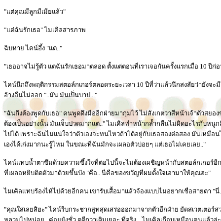
"แต่คุณมีลูกมีเมียแล้ว"
"แต่ฉันรักเธอ" ไมเคิลสารภาพ
ฉิบหาย ไคน์อึ้ง "แต่.."
"เธออาจไม่รู้ตัว แต่ฉันรักเธอมาตลอด ตั้งแต่ตอนที่เราเจอกันครั้งแรกเมื่อ 10 ปีก่
ไคน์นึกถึงพฤติกรรมสตอล์กเกอร์ตลอดระยะเวลา 10 ปีที่ว่าแล้วนึกสงสัยว่ายังจะมีใคร
อ้างอื่นไม่ออก "..มัน มันเป็นบาป..."
"ฉันถึงต้องพูดกับเธอ" คนพูดดึงมืออีกฝ่ายมากุมไว้ ไม่สังเกตว่าสีหน้าเจ้าตัวสย
ต้องเป็นอย่างนั้น มันเจ็บปวดมากแต่.." ไมเคิลทำหน้ากล้ำกลืนไม่ผิดอะไรกับหนูกลื
ไปได้ เพราะฉันไม่แน่ใจว่าตัวเองจะทนไหวถ้าได้อยู่กับเธอสองต่อสอง มันเหมือนได้ข
เองได้เก่งมากนะรู้ไหม ในขณะที่ฉันมักจะเผลอตัวบ่อยๆ แต่เธอไม่เคยเลย.."
ไคน์แทบน้ำตาซึมด้วยความซึ้งใจที่ต่อไปนี้จะไม่ต้องเผชิญหน้ากับสตอล์กเกอร์
ที่เผลอหยิบติดตัวมาด้วยขึ้นบัง "คือ.. นี่คือของขวัญที่ผมตั้งใจเอามาให้คุณฮะ"
ไมเคิลแทบร้องไห้ไปด้วยอีกคน เขารับเสื้อมาแล้วจ้องแบบไม่อยากเชื่อสายตา "นี่..
"คุณใส่เลยสิฮะ" ไคน์รีบกระชากสูทสุดเสร่อออกมาจากตัวอีกฝ่าย ยัดสเวตเตอร์ส
หลวมไปหน่อย ..ค่อยยังชั่ว ดูดีกว่าเดิมเยอะ ที่จริง... ไมเคิลเกือบเหมือนคนแล้วล