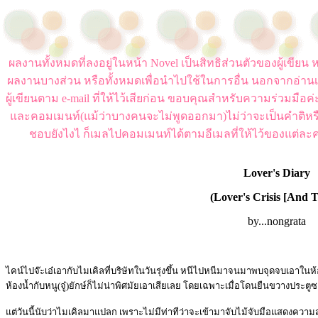
ผลงานทั้งหมดที่ลงอยู่ในหน้า Novel เป็นสิทธิส่วนตัวของผู้เขี
ผลงานบางส่วน หรือทั้งหมดเพื่อนำไปใช้ในการอื่น นอกจากอ่านเ
ผู้เขียนตาม e-mail ที่ให้ไว้เสียก่อน ขอบคุณสำหรับความร่วมมือ
และคอมเมนท์(แม้ว่าบางคนจะไม่พูดออกมา)ไม่ว่าจะเป็นคำติหร
ชอบยังไงไ ก็เมลไปคอมเมนท์ได้ตามอีเมลที่ให้ไว้ของแต่ละค
Lover's Diary
(Lover's Crisis [And 
by...nongrata
ไคน์ไปจ๊ะเอ๋เอากับไมเคิลที่บริษัทในวันรุ่งขึ้น หนีไปหนีมาจนมาพบจุดจบเอาในห้อง
ห้องน้ำกับหนู(จู๋)ยักษ์ก็ไม่น่าพิศมัยเอาเสียเลย โดยเฉพาะเมื่อโดนยืนขวางประตูซ
แต่วันนี้นับว่าไมเคิลมาแปลก เพราะไม่มีท่าทีว่าจะเข้ามาจับไม้จับมือแสดงความ