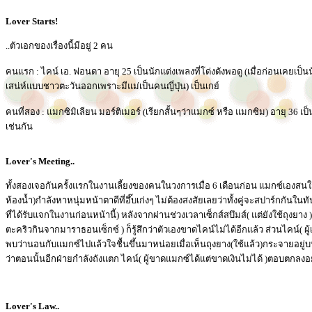
Lover Starts!
..ตัวเอกของเรื่องนี้มีอยู่ 2 คน
คนแรก : ไคน์ เอ. ฟอนดา อายุ 25 เป็นนักแต่งเพลงที่โด่งดังพอดู (เมื่อก่อนเคยเป
เสน่ห์แบบชาวตะวันออกเพราะมีแม่เป็นคนญี่ปุ่น) เป็นเกย์
คนที่สอง : แมกซิมิเลียน มอร์ติเมอร์ (เรียกสั้นๆว่าแมกซ์ หรือ แมกซิม) อายุ 36 เ
เช่นกัน
Lover's Meeting..
ทั้งสองเจอกันครั้งแรกในงานเลี้ยงของคนในวงการเมื่อ 6 เดือนก่อน แมกซ์เองสนใ
ห้องน้ำ)กำลังหาหนุ่มหน้าตาดีที่อึ๊บเก่งๆ ไม่ต้องสงสัยเลยว่าทั้งคู่จะสปาร์กกันใ
ที่ได้รับแจกในงานก่อนหน้านี้) หลังจากผ่านช่วงเวลาเซ็กส์สบึมส์( แต่ยังใช้ถุงยาง )ซึ
ตะคริวกินจากมาราธอนเซ็กซ์ ) ก็รู้สึกว่าตัวเองขาดไคน์ไม่ได้อีกแล้ว ส่วนไคน์( ผู
พบว่านอนกับแมกซ์ไปแล้วใจชื้นขึ้นมาหน่อยเมื่อเห็นถุงยาง(ใช้แล้ว)กระจายอยู่บน
ว่าตอนนั้นอีกฝ่ายกำลังถังแตก ไคน์( ผู้ขาดแมกซ์ได้แต่ขาดเงินไม่ได้ )ตอบตกลงอย
Lover's Law..