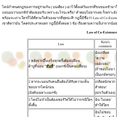
ไคน์กำหนดกฎของการอยู่ร่วมกัน ( บนเตียง ) เอาไว้ตั้งแต่วันแรกที่ขนของเข้ามา
แน่นอนว่าแมกซ์จำต้องยอมรับ เพราะอะไรน่ะหรือ? คำตอบไม่ยากเลย ก็เพราะยังมีผ
พร้อมจะเกาะใครก็ได้ที่ตามใจตัวเองมากที่สุดน่ะสิ! กฎนี้มีชื่อว่า Law of Co-Ex
เขาคิดว่ามัน 'โคตรประสาทแดก' กฎนี้มีทั้งหมด 5 ข้อ เรียงตามความงี่เง่าจากน้อ
Law of Co-Existence
Kein's
Law
comment
ฉันเกลียด
"ความ
1.หลังจากอึ๊บเสร็จทุกครั้งต้องเปลี่ยน
เฉอะแฉะ"
ผ้าปูที่นอน
"
ทันท
ี"
(แมกซ์เป็นคนเปลี่ยน)
(ถ้าชอบไม่มา
เป็นเกย์หรอก)
2.หากจะนอนกับคนอื่นต้องได้รับความเห็น
เกลียดนักพวก
ชอบจากไคน์ก่อน
สำส่อน!
(บังคับเฉพาะแมกซ์)
(ยกเว้นตัวเอง)
3.ไคน์ไม่จำเป็นต้องเซอร์วิสให้ไม่ว่ากรณีใดๆ
ฉัน 'ไม่เคย'
ทั้งสิ้น
ทำให้ใคร
ฉันไม่ชอบ