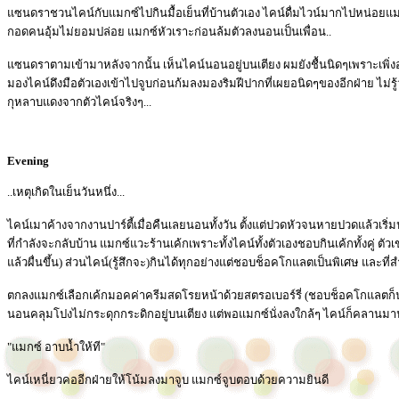
แซนดราชวนไคน์กับแมกซ์ไปกินมื้อเย็นที่บ้านตัวเอง ไคน์ดื่มไวน์มากไปหน่อยแ
กอดคนอุ้มไม่ยอมปล่อย แมกซ์หัวเราะก่อนล้มตัวลงนอนเป็นเพื่อน..
แซนดราตามเข้ามาหลังจากนั้น เห็นไคน์นอนอยู่บนเตียง ผมยังชื้นนิดๆเพราะเพิ่งอ
มองไคน์ดึงมือตัวเองเข้าไปจูบก่อนก้มลงมองริมฝีปากที่เผยอนิดๆของอีกฝ่าย ไม่รู้
กุหลาบแดงจากตัวไคน์จริงๆ...
Evening
..เหตุเกิดในเย็นวันหนึ่ง...
ไคน์เมาค้างจากงานปาร์ตี้เมื่อคืนเลยนอนทั้งวัน ตั้งแต่ปวดหัวจนหายปวดแล้วเริ่
ที่กำลังจะกลับบ้าน แมกซ์แวะร้านเค้กเพราะทั้งไคน์ทั้งตัวเองชอบกินเค้กทั้งคู่ ตั
แล้วผื่นขึ้น) ส่วนไคน์(รู้สึกจะ)กินได้ทุกอย่างแต่ชอบช็อคโกแลตเป็นพิเศษ และที่ส
ตกลงแมกซ์เลือกเค้กมอคค่าครีมสดโรยหน้าด้วยสตรอเบอร์รี่ (ชอบช็อคโกแลตก
นอนคลุมโปงไม่กระดุกกระดิกอยู่บนเตียง แต่พอแมกซ์นั่งลงใกล้ๆ ไคน์ก็คลานมา
"แมกซ์ อาบน้ำให้ที"
ไคน์เหนี่ยวคออีกฝ่ายให้โน้มลงมาจูบ แมกซ์จูบตอบด้วยความยินดี