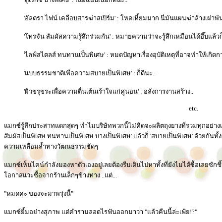
'อัลตรา ไฟน์ เคลือบสารฆ่าสเปิร์ม' : โหดเหี้ยมมาก นี่มันแผนฆ่าล้างเผ่าพั
'โทรจัน สัมผัสความรู้สึกร่วมกัน' : หมายความว่าจะรู้สึกเหมือนได้อึ๊บแล้วก
'ไลฟ์สไตลส์ ทนทานเป็นพิเศษ' : หมดปัญหาเรื่องอุบัติเหตุที่อาจทำให้เกิดกา
'แบบธรรมชาติเพื่อความสบายเป็นพิเศษ' : ก็ดีนะ..
'ผิวขรุขระเพื่อความตื่นเต้นเร้าใจแก่คู่นอน' : อลังการงานสร้าง..
etc.
แมกซ์รู้สึกประสาทแดกสุดๆ ทำไมบริษัทพวกนี้ไม่คิดจะผลิตถุงยางที่รวมทุกอย่างเอา
สัมผัสเป็นพิเศษ ทนทานเป็นพิเศษ บางเป็นพิเศษ' แล้วก็ 'สบายเป็นพิเศษ' ด้วยกันทั้
ความเหลื่อมล้ำทางวัฒนธรรมชัดๆ
แมกซ์เห็นไคน์กำลังมองหาตัวเองอยู่เลยต้องรีบเดินไปหาทั้งที่ยังไม่ได้ซื้อเลยซ
โอกาสแวะซื้อจากร้านเล็กๆข้างทาง ..แต่...
"หมดค่ะ ของจะมาพรุ่งนี้"
แมกซ์ยิ้มอย่างสุภาพ แต่คำรามลอดไรฟันออกมาว่า "แล้วคืนนี้ล่ะเฟ้ย!?"