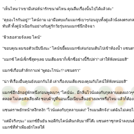
"เห็นไหมว่าเขามีเสน่ห์น่ารักขนาดไหน คุณลืมเรื่องนั้นไปได้แล้วล่ะ"
"คุยอะไรกันอยู่?" ไคน์ถาม เอามือตบแก้มแมกซ์เบาๆก่อนจูบทั้งคู่แล้วนั่งลงตร
ทันที ทั้งคู่นัวเนียกันอย่างกับคู่รักวัยรุ่นจนแมกซ์นึกอิจฉา
"ผิวเธอสวยจังเลย ไคน์"
"ขอบคุณ ผมขอตัวแป๊บนึงนะ" ไคน์ขยี้ผมแมกซ์เล่นก่อนเดินไปเข้าห้องน้ำ แซ
"แมกซ์ ไคน์เซ็กซี่สุดๆเลย บนเตียงเขาก็เซ็กซี่อย่างนี้รึเปล่า? เล่าให้ฟังหน่อยสิ"
แมกซ์เกือบสำลักกาแฟ "พูดอะไรน่ะ!? แซนดรา"
"น่า ทีเรื่องอื่นคุณยังบอกกันได้ เล่าเรื่องบนเตียงของคุณกับไคน์ให้ฟังหน่อยสิ"
แมกซ์อึกอักอยู่พักหนึ่งก่อนพูดเบาๆ "ไคน์น่ะ.. มีกลิ่นไวน์แดงกับกุหลาบแดงแ
ตลอด ไม่เคยส่งเสียงดัง ชอบผ้าปูที่นอนเนื้อเนียนลื่นอย่างแพรหรือไหม แล้วก็ต้องอา
แซนดราพยักหน้าหงึกหงัก "ไวน์แดงกับกุหลาบแดง? โรแมนติกจัง! แต่ฉันไม่เคยได
"แต่มีจริงๆนะ" แมกซ์ยืนยัน พอดีกับไคน์เดินกลับมาที่โต๊ะ แซนดราซุกหน้าลงบน
แมกซ์ที่ทำเพียงยักไหล่ให้