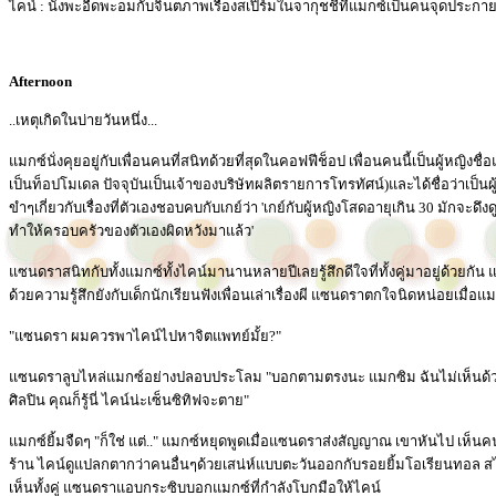
ไคน์ : นั่งพะอืดพะอมกับจินตภาพเรื่องสเปิร์มในจากุชชี่ที่แมกซ์เป็นคนจุดประ
Afternoon
..เหตุเกิดในบ่ายวันหนึ่ง...
แมกซ์นั่งคุยอยู่กับเพื่อนคนที่สนิทด้วยที่สุดในคอฟฟีช็อป เพื่อนคนนี้เป็นผู้หญิงช
เป็นท็อปโมเดล ปัจจุบันเป็นเจ้าของบริษัทผลิตรายการโทรทัศน์)และได้ชื่อว่าเป็น
ขำๆเกี่ยวกับเรื่องที่ตัวเองชอบคบกับเกย์ว่า 'เกย์กับผู้หญิงโสดอายุเกิน 30 มักจ
ทำให้ครอบครัวของตัวเองผิดหวังมาแล้ว'
แซนดราสนิทกับทั้งแมกซ์ทั้งไคน์มานานหลายปีเลยรู้สึกดีใจที่ทั้งคู่มาอยู่ด้วยกัน แ
ด้วยความรู้สึกยังกับเด็กนักเรียนฟังเพื่อนเล่าเรื่องผี แซนดราตกใจนิดหน่อยเมื่อแ
"แซนดรา ผมควรพาไคน์ไปหาจิตแพทย์มั้ย?"
แซนดราลูบไหล่แมกซ์อย่างปลอบประโลม "บอกตามตรงนะ แมกซิม ฉันไม่เห็นด้วย
ศิลปิน คุณก็รู้นี่ ไคน์น่ะเซ็นซิทิฟจะตาย"
แมกซ์ยิ้มจืดๆ "ก็ใช่ แต่.." แมกซ์หยุดพูดเมื่อแซนดราส่งสัญญาณ เขาหันไป เห็
ร้าน ไคน์ดูแปลกตากว่าคนอื่นๆด้วยเสน่ห์แบบตะวันออกกับรอยยิ้มโอเรียนทอล สไมล
เห็นทั้งคู่ แซนดราแอบกระซิบบอกแมกซ์ที่กำลังโบกมือให้ไคน์