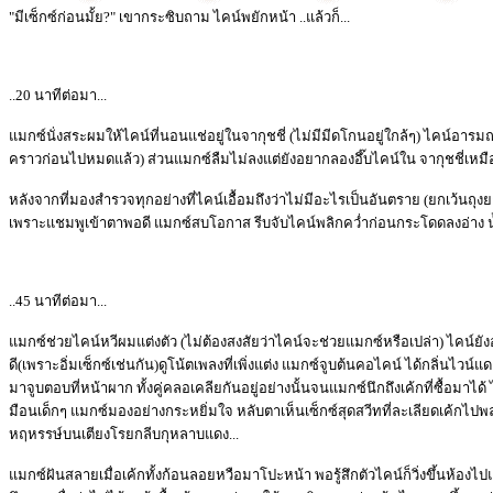
"มีเซ็กซ์ก่อนมั้ย?" เขากระซิบถาม ไคน์พยักหน้า ..แล้วก็...
..20 นาทีต่อมา...
แมกซ์นั่งสระผมให้ไคน์ที่นอนแช่อยู่ในจากุชชี่ (ไม่มีมีดโกนอยู่ใกล้ๆ) ไคน์อารมณ
คราวก่อนไปหมดแล้ว) ส่วนแมกซ์ลืมไม่ลงแต่ยังอยากลองอึ๊บไคน์ใน จากุชชี่เหมื
หลังจากที่มองสำรวจทุกอย่างที่ไคน์เอื้อมถึงว่าไม่มีอะไรเป็นอันตราย (ยกเว้นถุงยา
เพราะแชมพูเข้าตาพอดี แมกซ์สบโอกาส รีบจับไคน์พลิกคว่ำก่อนกระโดดลงอ่าง น้ำอ
..45 นาทีต่อมา...
แมกซ์ช่วยไคน์หวีผมแต่งตัว (ไม่ต้องสงสัยว่าไคน์จะช่วยแมกซ์หรือเปล่า) ไคน์ยังอ
ดี(เพราะอิ่มเซ็กซ์เช่นกัน)ดูโน้ตเพลงที่เพิ่งแต่ง แมกซ์จูบต้นคอไคน์ ได้กลิ่นไวน์แดง
มาจูบตอบที่หน้าผาก ทั้งคู่คลอเคลียกันอยู่อย่างนั้นจนแมกซ์นึกถึงเค้กที่ซื้อมาได้ ไ
มือนเด็กๆ แมกซ์มองอย่างกระหยิ่มใจ หลับตาเห็นเซ็กซ์สุดสวีทที่ละเลียดเค้กไป
หฤหรรษ์บนเตียงโรยกลีบกุหลาบแดง...
แมกซ์ฝันสลายเมื่อเค้กทั้งก้อนลอยหวือมาโปะหน้า พอรู้สึกตัวไคน์ก็วิ่งขึ้นห้องไ