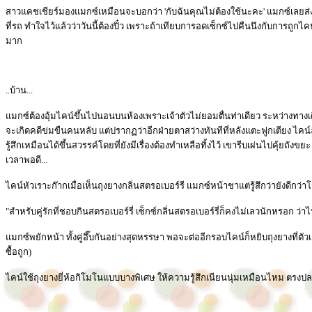
สาวแคชเชียร์มองแมกซ์เหมือนจะบอกว่า 'กับฉันคุณไม่ต้องใช้นะคะ' แมกซ์เลยส่
ที่รถ ทำใจไว้แล้วว่าวันนี้ต้องปิ๋ว เพราะถ้าเทียบการอดเซ็กซ์ไปคืนนึงกับการถูกไ
มาก
..บ้าน...
แมกซ์ต้องอุ้มไคน์ขึ้นไปนอนบนห้องเพราะเจ้าตัวไม่ยอมตื่นท่าเดียว ระหว่างทางเดินก็ร
จะเกิดคดีข่มขืนคนหลับ แต่ปรากฏว่าอีกฝ่ายตาสว่างทันทีที่หลังแตะฟูกเตียง ไคน
รู้สึกเหมือนได้ขึ้นสวรรค์โดยที่ยังมีเรื่องต้องทำเหลือทิ้งไว้ เขารีบเผ่นไปคุ้ยถังขย
เวลาพอดี...
ไคน์หัวเราะก๊ากเมื่อเห็นถุงยางกลิ่นสตรอเบอร์รี แมกซ์หน้าชาแต่รู้สึกว่ายังดีก
"สำหรับคู่รักที่ชอบกินสตรอเบอร์รี่ เซ็กซ์กลิ่นสตรอเบอร์รี่ก็คงไม่เลวนักหรอก ว่า
แมกซ์พยักหน้า ทั้งคู่อึ๊บกันอย่างสุดหรรษา พอจะต่ออีกรอบไคน์ก็หยิบถุงยางที่ต
ซื้อถูก)
ไคน์ใช้ถุงยางยี่ห้อกิโมโนแบบบางพิเศษ ให้ความรู้สึกเนียนนุ่มเหมือนไหม ตรงปลายมี