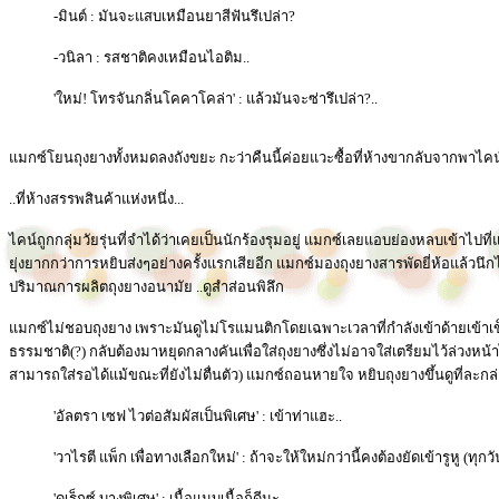
-มินต์ : มันจะแสบเหมือนยาสีฟันรึเปล่า?
-วนิลา : รสชาติคงเหมือนไอติม..
'ใหม่! โทรจันกลิ่นโคคาโคล่า' : แล้วมันจะซ่ารึเปล่า?..
แมกซ์โยนถุงยางทั้งหมดลงถังขยะ กะว่าคืนนี้ค่อยแวะซื้อที่ห้างขากลับจากพาไคน์
..ที่ห้างสรรพสินค้าแห่งหนึ่ง...
ไคน์ถูกกลุ่มวัยรุ่นที่จำได้ว่าเคยเป็นนักร้องรุมอยู่ แมกซ์เลยแอบย่องหลบเข้าไ
ยุ่งยากกว่าการหยิบส่งๆอย่างครั้งแรกเสียอีก แมกซ์มองถุงยางสารพัดยี่ห้อแล้วนึก
ปริมาณการผลิตถุงยางอนามัย ..ดูสำส่อนพิลึก
แมกซ์ไม่ชอบถุงยาง เพราะมันดูไม่โรแมนติกโดยเฉพาะเวลาที่กำลังเข้าด้ายเข้าเข็
ธรรมชาติ(?) กลับต้องมาหยุดกลางคันเพื่อใส่ถุงยางซึ่งไม่อาจใส่เตรียมไว้ล่วงหน้าได
สามารถใส่รอได้แม้ขณะที่ยังไม่ตื่นตัว) แมกซ์ถอนหายใจ หยิบถุงยางขึ้นดูที่ละกล
'อัลตรา เซฟ ไวต่อสัมผัสเป็นพิเศษ' : เข้าท่าแฮะ..
'วาไรตี แพ็ก เพื่อทางเลือกใหม่' : ถ้าจะให้ใหม่กว่านี้คงต้องยัดเข้ารูหู (ทุ
'ดูเร็กซ์ บางพิเศษ' : เนื้อแนบเนื้อก็ดีนะ..