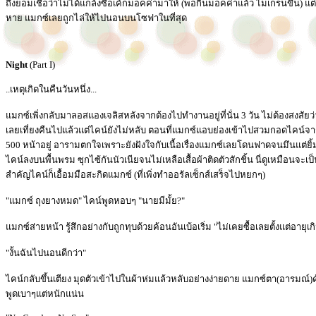
ถึงยอมเชื่อว่าไม่ได้แกล้งซื้อเค้กมอคค่ามาให้ (พอกินมอคค่าแล้ว ไมเกรนขึ้น) แ
หาย แมกซ์เลยถูกไล่ให้ไปนอนบนโซฟาในที่สุด
Night
(Part I)
..เหตุเกิดในคืนวันหนึ่ง...
แมกซ์เพิ่งกลับมาลอสแองเจลิสหลังจากต้องไปทำงานอยู่ที่นั่น 3 วัน ไม่ต้องสงสัยว่
เลยเที่ยงคืนไปแล้วแต่ไคน์ยังไม่หลับ ตอนที่แมกซ์แอบย่องเข้าไปสวมกอดไคน์
500 หน้าอยู่ อารามตกใจเพราะยังฝังใจกับเนื้อเรื่องแมกซ์เลยโดนฟาดจนมึนแต่
ไคน์ลงบนพื้นพรม ซุกไซ้กันนัวเนียจนไม่เหลือเสื้อผ้าติดตัวสักชิ้น นี่ดูเหมือนจะเป
สำคัญไคน์ก็เอื้อมมือสะกิดแมกซ์ (ที่เพิ่งทำออรัลเซ็กส์เสร็จไปหยกๆ)
"แมกซ์ ถุงยางหมด" ไคน์พูดหอบๆ "นายมีมั้ย?"
แมกซ์ส่ายหน้า รู้สึกอย่างกับถูกทุบด้วยค้อนอันเบ้อเริ่ม "ไม่เคยซื้อเลยตั้งแต่อาย
"งั้นฉันไปนอนดีกว่า"
ไคน์กลับขึ้นเตียง มุดตัวเข้าไปในผ้าห่มแล้วหลับอย่างง่ายดาย แมกซ์ตา(อารมณ์)ค้
พูดเบาๆแต่หนักแน่น