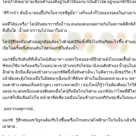
ไคน์กำลังพยายามเขียนทำนองที่อยู่ในหัวให้ออกมาเป็นตัวโน้ต อยู่ๆแมกซ์ก็นึก
"ที่ร้ากจ๋า! ฮันนี่ มาลองอึ๊บกันในจากุชชี่ดูมั้ย?" เสร็จแล้วก็ไปนอนรอผลในอ่างอา
ผลที่ได้น่ะหรือ? ไคน์จินตนาการถึงน้ำวน คนสองคนกอดก่ายกันในสภาพพิลึกพิลั่น
สิ่งอื่นใด ..น้ำอย่างว่าวนไปวนมาในอ่าง...
ไคน์รู้สึกเหมือนตัวเองถูกห้อมล้อมไปด้วยสเปิร์มทั้งที่ยังไม่ทันเกิดอะไรขึ้น ท
เปียโนครั้งหนึ่งก่อนเดินไปหาแมกซ์ในห้องน้ำ..
แมกซ์ยิ้มรับทันทีที่เห็นไคน์เดินมาหา แปลกใจหน่อยๆที่อีกฝ่ายยังไม่ถอดเสื้อผ
ซ์ชอบใช้มาพร้อมครีมโกนหนวด เขาอ้าแขนรับไคน์มานั่งบนตักตัวเอง น้ำอุ่นในอ
อีกฝ่าย อีกมือเลื่อนลงข้างล่าง แมกซ์ฟิตปึ๋งปั๋งทันตาเห็น ( ไม่คิดว่าจะมีเซอร์ว
แล้วต้องสะดุ้งโหยงเมื่อใบมีดคมๆเฉือนเข้าที่ต้นขาด้านในเป็นแผลเหวอะหวะ พลา
จนตาค้าง แต่พอเห็นหน้าบูดๆ ( เพราะพลาดเป้า ) ของไคน์ก็รู้ว่าไม่ต้องคิดอะไรใ
แดงฉาน เผ่นหนีแบบคนสติแตกเมื่อไคน์ถือมีดโกนวิ่งตาม แมกซ์นับว่าโชคดีที่ไคน์ต
แมกซ์ก็เสียเลือดไปโข หน้าตาซีดเซียวเหมือนโดนช้างป่าแอฟริกันข่มขืนในขณะที่ไ
..ผลจากเหตุการณ์...
แมกซ์ : รู้สึกสยองขวัญจนต้องรีบไปซื้อเครื่องโกนหนวดไฟฟ้ามาในวันนั้น แล้วเริ่
เอาตาย...