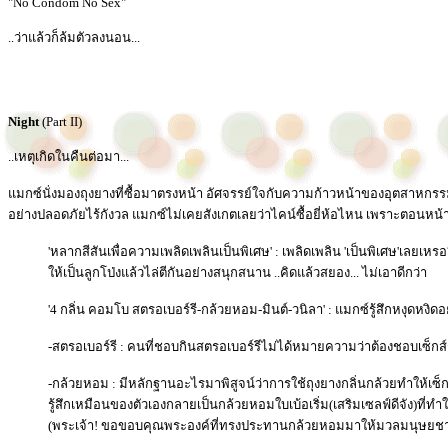
"No Condom No Sex"
..ว่าแล้วก็ล้มตัวลงนอน...
Night
(Part II)
..เหตุเกิดในคืนต่อมา...
แมกซ์นั่งมองถุงยางที่ซื้อมาตรงหน้า อัศจรรย์ใจกับความก้าวหน้าของอุตสาหกรร
อย่างปลอดภัยไร้กังวล แมกซ์ไม่เคยสังเกตเลยว่าไคน์ซื้อยี่ห้อไหน เพราะตอนหน้า
'หลากสีสันเพื่อความเพลิดเพลินเป็นพิเศษ' : เพลิดเพลิน 'เป็นพิเศษ'เลยเหร
ให้เป็นลูกโป่งแล้วไล่ตีกันอย่างสนุกสนาน ..คิดแล้วสยอง... ไม่เอาดีกว่า
'4 กลิ่น คอมโบ สตรอเบอร์รี-กล้วยหอม-มินต์-วนิลา' : แมกซ์รู้สึกหงุดหงิด
-สตรอเบอร์รี : คนที่ชอบกินสตรอเบอร์รีไม่ได้หมายความว่าต้องชอบเซ็กส์
-กล้วยหอม : มีหลักฐานอะไรมาพิสูจน์ว่าการใช้ถุงยางกลิ่นกล้วยทำให้เซ
รู้สึกเหมือนของตัวเองกลายเป็นกล้วยหอมใบเบ้อเริ่ม(เสริมเซลฟ์ดีจัง)ที่ท
(พระเจ้า! ขอขอบคุณพระองค์ที่ทรงประทานกล้วยหอมมาให้มวลมนุษยชา