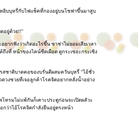
ยิบบุหรี่กับไฟแช็คที่กองอยู่บนโซฟาขึ้นมาสูบ
ดอยู่ด้วย!!"
ะอยากฟังว่าเกิดอะไรขึ้น ซาช่าไม่ยอมเสียเวลา
ฟให้ถึงที่ หน้าของไคน์ซีดเผือด ดูกระเซอะกระเซิง
ชาติบาดคอของบรั่นดีผสมควันบุหรี่ "ไอ้ชั่ว
ตัวดวงซวยที่เจอลูกค้าโรคจิตอยากหลั่งน้ำอย่าง
พโทรมไม่แพ้กันก็เคาะประตูก่อนจะเปิดผลัวะ
อกว่าไอ้โรคจิตกำลังยืนอยู่ตรงหน้า