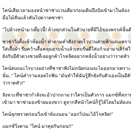
ไคน์เสียเวลามองหน้าซาช่าแวบเดียวก่อนเดินปึงปังเข้ามาในห้อง ห
มือไม้สั่นแล้วหันไปตวาดซาช่า
"ไปล้างหน้ามาเดี๋ยวนี้! ล้างทุกส่วนในตัวนายที่มีไอ้ของพรรค์นั้นติ
ซาช่าวิ่งตื๋อเข้าห้องน้ำ ทำตามคำสั่งรวดเร็วปานสายฟ้าแลบเพรา
ใส่เสื้อผ้า รีบคว้าเสื้อคลุมอาบน้ำแล้วเทบรั่นดีใส่แก้วเอามาเสิร์
ยังกับอีตัวดวงซวยที่เจอลูกค้าโรคจิตอยากหลั่งน้ำอย่างว่าราดหัว
ไคน์สบถอะไรบางอย่างที่ซาช่าฟังไม่ถนัดก่อนจะไอออกมาเพราะรส
นั่น.." ไคน์คำรามลอดไรฟัน "มันทำให้ฉันรู้สึกยังกับตัวเองเป็นอี
ว่าราดหัว!"
จังหวะที่ซาช่ากำลังจะอ้าปากถามว่าใครเป็นตัวการ แมกซ์ที่สภา
เข้ามา ซาช่ามองซ้ายมองขวา ดูจากสีหน้าไคน์ก็รู้ได้โดยไม่ต้องบ
ไคน์ลุกพรวดก่อนวิ่งเข้าห้องนอน "ออกไปนะไอ้โรคจิต!"
แมกซ์วิ่งตาม "ไคน์ มาคุยกันก่อน!!"