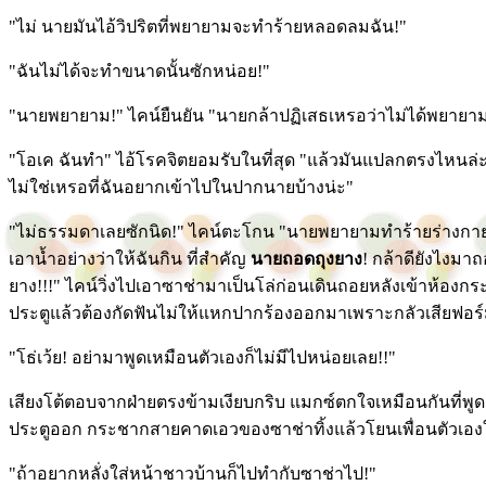
"ไม่ นายมันไอ้วิปริตที่พยายามจะทำร้ายหลอดลมฉัน!"
"ฉันไม่ได้จะทำขนาดนั้นซักหน่อย!"
"นายพยายาม!" ไคน์ยืนยัน "นายกล้าปฏิเสธเหรอว่าไม่ได้พยายามจ
"โอเค ฉันทำ" ไอ้โรคจิตยอมรับในที่สุด "แล้วมันแปลกตรงไหนล
ไม่ใช่เหรอที่ฉันอยากเข้าไปในปากนายบ้างน่ะ"
"ไม่ธรรมดาเลยซักนิด!" ไคน์ตะโกน "นายพยายามทำร้ายร่างกาย
เอาน้ำอย่างว่าให้ฉันกิน ที่สำคัญ
นายถอดถุงยาง
! กล้าดียังไงมา
ยาง!!!" ไคน์วิ่งไปเอาซาช่ามาเป็นโล่ก่อนเดินถอยหลังเข้าห้อง
ประตูแล้วต้องกัดฟันไม่ให้แหกปากร้องออกมาเพราะกลัวเสียฟอร
"โธ่เว้ย! อย่ามาพูดเหมือนตัวเองก็ไม่มีไปหน่อยเลย!!"
เสียงโต้ตอบจากฝ่ายตรงข้ามเงียบกริบ แมกซ์ตกใจเหมือนกันที่พู
ประตูออก กระชากสายคาดเอวของซาช่าทิ้งแล้วโยนเพื่อนตัวเองใน
"ถ้าอยากหลั่งใส่หน้าชาวบ้านก็ไปทำกับซาช่าไป!"