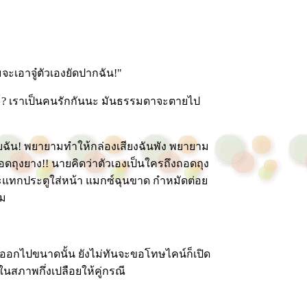
ะเอาจู๋ตัวเองยัดปากฉัน!"
่ะ? เราเป็นคนรักกันนะ มันธรรมดาจะตายไป
ฉัน! พยายามทำให้กล่องเสียงฉันพัง พยายาม
ถอดถุงยาง!! นายคิดว่าตัวเองเป็นใครถึงถอดถุง
กระแทกประตูใส่หน้า แมกซ์ฉุนขาด กำหมัดต่อย
์ม
ดออกไปขนาดนั้น ยังไม่ทันจะขอโทษไคน์ก็เปิด
สภาพกึ่งเปลือยให้คู่กรณี